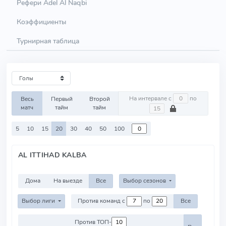
Рефери Adel Al Naqbi
Коэффициенты
Турнирная таблица
На интервале с
по
Весь
Первый
Второй
матч
тайм
тайм
5
10
15
20
30
40
50
100
AL ITTIHAD KALBA
Дома
На выезде
Все
Выбор сезонов
Выбор лиги
Против команд с
по
Все
Против ТОП-