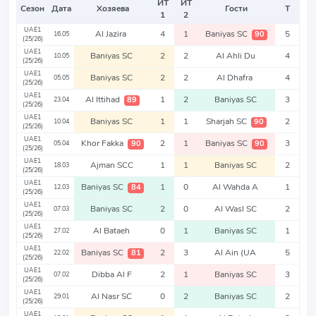
ИТ
ИТ
Сезон
Дата
Хозяева
Гости
Т
1
2
UAE1
Al Jazira
4
1
Baniyas SC
5
90
16.05
(25/26)
UAE1
Baniyas SC
2
2
Al Ahli Du
4
10.05
(25/26)
UAE1
Baniyas SC
2
2
Al Dhafra
4
05.05
(25/26)
UAE1
Al Ittihad
1
2
Baniyas SC
3
89
23.04
(25/26)
UAE1
Baniyas SC
1
1
Sharjah SC
2
90
10.04
(25/26)
UAE1
Khor Fakka
2
1
Baniyas SC
3
90
90
05.04
(25/26)
UAE1
Ajman SCC
1
1
Baniyas SC
2
18.03
(25/26)
UAE1
Baniyas SC
1
0
Al Wahda A
1
84
12.03
(25/26)
UAE1
Baniyas SC
2
0
Al Wasl SC
2
07.03
(25/26)
UAE1
Al Bataeh
0
1
Baniyas SC
1
27.02
(25/26)
UAE1
Baniyas SC
2
3
Al Ain (UA
5
81
22.02
(25/26)
UAE1
Dibba Al F
2
1
Baniyas SC
3
07.02
(25/26)
UAE1
Al Nasr SC
0
2
Baniyas SC
2
29.01
(25/26)
UAE1