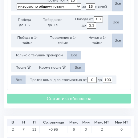
Против ТОП-
Все
за
матчей
Победа от
Победа
Победа соп.
Все
до 1.5
до 1.5
до
Победа в 1-
Поражение в 1-
Ничья в 1-
Все
тайме
тайме
тайме
Только с текущим тренером
Все
После 🏆
Кроме после 🏆
Все
Все
Против команд со стоимостью от
до
Статистика обновлена
В
Н
П
Ср. разница
Макс
Мин
Макс ИТ
Мин ИТ
2
7
11
-0.95
6
0
2
0