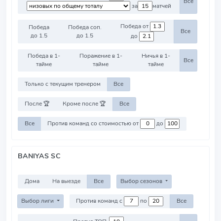
Все
за
матчей
Победа от
Победа
Победа соп.
Все
до 1.5
до 1.5
до
Победа в 1-
Поражение в 1-
Ничья в 1-
Все
тайме
тайме
тайме
Только с текущим тренером
Все
После 🏆
Кроме после 🏆
Все
Все
Против команд со стоимостью от
до
BANIYAS SC
Дома
На выезде
Все
Выбор сезонов
Выбор лиги
Против команд с
по
Все