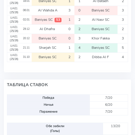
Baniyas SC
1
1
Al Bataeh
2
18.01
(25/26)
UAE1
Al Wahda A
3
0
Baniyas SC
3
06.01
(25/26)
UAE1
Baniyas SC
1
2
Al Nasr SC
3
53
02.01
(25/26)
UAE1
Al Dhafra
0
2
Baniyas SC
2
29.12
(25/26)
UAE1
Baniyas SC
0
3
Khor Fakka
3
20.12
(25/26)
UAE1
Sharjah SC
1
4
Baniyas SC
5
21.11
(25/26)
UAE1
Baniyas SC
2
2
Dibba Al F
4
31.10
(25/26)
ТАБЛИЦА СТАВОК
Победа
7/20
Ничья
6/20
Поражение
7/20
Обе забили
13/20
(Голы)