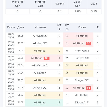
Макс ИТ
Мин ИТ
Ср ИТ
Ср ИТ
Ср. Т
Соп
Соп
Соп
5
0
1.1
2.05
3.15
ИТ
ИТ
Сезон
Дата
Хозяева
Гости
Т
1
2
UAE1
Al Wasl SC
2
1
Al Ittihad
3
15.05
(25/26)
UAE1
Al Nasr SC
2
1
Al Ittihad
3
86
11.05
(25/26)
UAE1
Al Ittihad
0
0
Khor Fakka
0
05.05
(25/26)
UAE1
Al Ittihad
1
2
Baniyas SC
3
89
23.04
(25/26)
UAE1
Al Wahda A
2
2
Al Ittihad
4
09.04
(25/26)
UAE1
Al Bataeh
2
2
Al Ittihad
4
04.04
(25/26)
UAE1
Al Ittihad
2
2
Sharjah SC
4
17.03
(25/26)
UAE1
Al Ahli Du
5
1
Al Ittihad
6
51
11.03
(25/26)
UAE1
Al Ittihad
1
1
Al Dhafra
2
26.02
(25/26)
UAE1
Al Ittihad
2
1
Dibba Al F
3
21.02
(25/26)