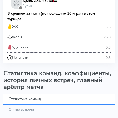
Адель Аль Накби
Судья
⬤
В среднем за матч (по последним 10 играм в этом
турнире)
3.3
ЖК
25.3
Фолы
0.3
Удаления
0.3
Пенальти
Статистика команд, коэффициенты,
история личных встреч, главный
арбитр матча
Статистика команд
Очные встречи