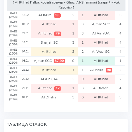
❗️ Al Ittihad Kalba: новый тренер - Ghazi Al-Shammari
(старый - Vuk
Rasovic)
❗️
UAE1
Al Jazira
2
1
Al Ittihad
3
90
13.02
(25/26)
UAE1
Al Ittihad
1
3
Ajman SCC
4
07.02
(25/26)
UAE1
Al Ittihad
1
3
Al Ain (UA
4
79
27.01
(25/26)
UAE1
Sharjah SC
3
1
Al Ittihad
4
18.01
(25/26)
UAE1
Al Ittihad
2
2
Al Wasl SC
4
07.01
(25/26)
UAE1
Ajman SCC
0
1
Al Ittihad
1
37,90
03.01
(25/26)
UAE1
Al Ittihad
1
1
Al Jazira
2
90
29.12
(25/26)
UAE1
Al Ain (UA
2
0
Al Ittihad
2
20.12
(25/26)
UAE1
Al Ittihad
1
3
Al Bataeh
4
17
22.11
(25/26)
UAE1
Al Dhafra
3
0
Al Ittihad
3
01.11
(25/26)
ТАБЛИЦА СТАВОК