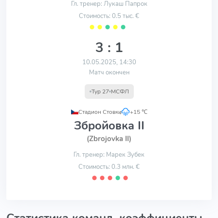
Гл. тренер: Лукаш Папрок
Стоимость: 0.5 тыс. €
⬤
⬤
⬤
⬤
⬤
3 : 1
10.05.2025, 14:30
Матч окончен
Тур 27
МСФЛ
Стадион Стовки
,
+15 ℃
Збройовка II
(Zbrojovka II)
Гл. тренер: Марек Зубек
Стоимость: 0.3 млн. €
⬤
⬤
⬤
⬤
⬤