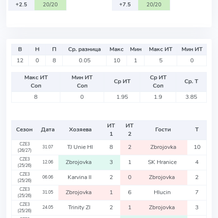
+2.5
20/20
+7.5
20/20
В
Н
П
Ср. разница
Макс
Мин
Макс ИТ
Мин ИТ
12
0
8
0.05
10
1
5
0
Макс ИТ
Мин ИТ
Ср ИТ
Ср ИТ
Ср. Т
Соп
Соп
Соп
8
0
1.95
1.9
3.85
ИТ
ИТ
Сезон
Дата
Хозяева
Гости
Т
1
2
CZE3
TJ Unie Hl
8
2
Zbrojovka
10
31.07
(26/27)
CZE3
Zbrojovka
3
1
SK Hranice
4
12.06
(25/26)
CZE3
Karvina II
2
0
Zbrojovka
2
06.06
(25/26)
CZE3
Zbrojovka
1
6
Hlucin
7
31.05
(25/26)
CZE3
Trinity Zl
2
1
Zbrojovka
3
24.05
(25/26)