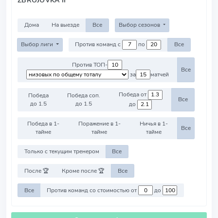
Дома
На выезде
Все
Выбор сезонов
Выбор лиги
Против команд с
по
Все
Против ТОП-
Все
за
матчей
Победа от
Победа
Победа соп.
Все
до 1.5
до 1.5
до
Победа в 1-
Поражение в 1-
Ничья в 1-
Все
тайме
тайме
тайме
Только с текущим тренером
Все
После 🏆
Кроме после 🏆
Все
Все
Против команд со стоимостью от
до