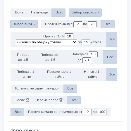
Дома
На выезде
Все
Выбор сезонов
Выбор лиги
Против команд с
по
Все
Против ТОП-
Все
за
матчей
Победа от
Победа
Победа соп.
Все
до 1.5
до 1.5
до
Победа в 1-
Поражение в 1-
Ничья в 1-
Все
тайме
тайме
тайме
Только с текущим тренером
Все
После 🏆
Кроме после 🏆
Все
Все
Против команд со стоимостью от
до
ZBROJOVKA II