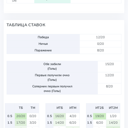
(26)
ТАБЛИЦА СТАВОК
Победа
12/20
Ничья
0/20
Поражение
8/20
Обе забили
15/20
(Голы)
Первые получили очко
12/20
(Голы)
Соперник первым получил
8/20
очко (Голы)
ТБ
ТМ
ИТБ
ИТМ
ИТ2Б
ИТ2М
0.5
20/20
0/20
0.5
16/20
4/20
0.5
19/20
1/20
1.5
17/20
3/20
1.5
14/20
6/20
1.5
6/20
14/20