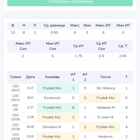
Статистика обновлена
В
Н
П
Ср. разница
Макс
Мин
Макс ИТ
Мин ИТ
10
8
2
0.85
9
0
8
0
Макс ИТ
Мин ИТ
Ср ИТ
Ср ИТ
Ср. Т
Соп
Соп
Соп
2
0
1.75
0.9
2.65
ИТ
ИТ
Сезон
Дата
Хозяева
Гости
Т
1
2
CZE3
Frydek Mis
1
0
SK Hranice
1
31.07
(26/27)
CZEC
Kozlovice
0
0
Frydek Mis
0
26.07
(26/27)
FRIC
Frydek Mis
8
1
Valaaske M
9
17.07
(26)
CZE3
Frydek Mis
2
2
TJ Unie Hl
4
12.06
(25/26)
CZE3
Slovacko B
2
2
Frydek Mis
4
06.06
(25/26)
CZE3
Frydek Mis
1
1
Hodonin
2
29.05
(25/26)