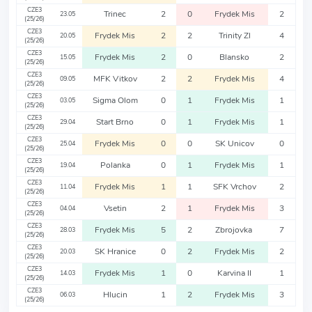
CZE3
Trinec
2
0
Frydek Mis
2
23.05
(25/26)
CZE3
Frydek Mis
2
2
Trinity Zl
4
20.05
(25/26)
CZE3
Frydek Mis
2
0
Blansko
2
15.05
(25/26)
CZE3
MFK Vitkov
2
2
Frydek Mis
4
09.05
(25/26)
CZE3
Sigma Olom
0
1
Frydek Mis
1
03.05
(25/26)
CZE3
Start Brno
0
1
Frydek Mis
1
29.04
(25/26)
CZE3
Frydek Mis
0
0
SK Unicov
0
25.04
(25/26)
CZE3
Polanka
0
1
Frydek Mis
1
19.04
(25/26)
CZE3
Frydek Mis
1
1
SFK Vrchov
2
11.04
(25/26)
CZE3
Vsetin
2
1
Frydek Mis
3
04.04
(25/26)
CZE3
Frydek Mis
5
2
Zbrojovka
7
28.03
(25/26)
CZE3
SK Hranice
0
2
Frydek Mis
2
20.03
(25/26)
CZE3
Frydek Mis
1
0
Karvina II
1
14.03
(25/26)
CZE3
Hlucin
1
2
Frydek Mis
3
06.03
(25/26)