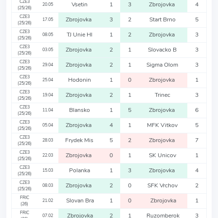
CZE3
Vsetin
1
3
Zbrojovka
4
20.05
(25/26)
CZE3
Zbrojovka
3
2
Start Brno
5
17.05
(25/26)
CZE3
TJ Unie Hl
1
2
Zbrojovka
3
08.05
(25/26)
CZE3
Zbrojovka
2
1
Slovacko B
3
03.05
(25/26)
CZE3
Zbrojovka
2
1
Sigma Olom
3
29.04
(25/26)
CZE3
Hodonin
1
0
Zbrojovka
1
25.04
(25/26)
CZE3
Zbrojovka
2
1
Trinec
3
19.04
(25/26)
CZE3
Blansko
1
5
Zbrojovka
6
11.04
(25/26)
CZE3
Zbrojovka
4
1
MFK Vitkov
5
05.04
(25/26)
CZE3
Frydek Mis
5
2
Zbrojovka
7
28.03
(25/26)
CZE3
Zbrojovka
0
1
SK Unicov
1
22.03
(25/26)
CZE3
Polanka
1
3
Zbrojovka
4
15.03
(25/26)
CZE3
Zbrojovka
2
0
SFK Vrchov
2
08.03
(25/26)
FRIC
Slovan Bra
1
0
Zbrojovka
1
21.02
(26)
FRIC
Zbrojovka
2
1
Ruzomberok
3
07.02