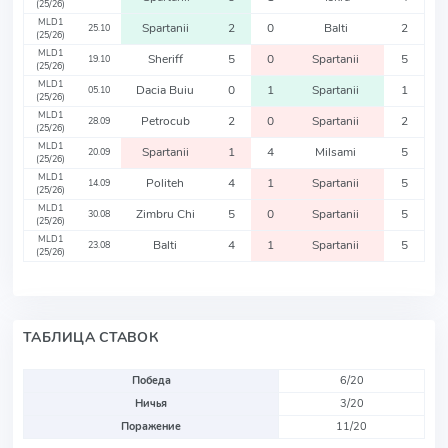
(25/26)
MLD1
Spartanii
2
0
Balti
2
25.10
(25/26)
MLD1
Sheriff
5
0
Spartanii
5
19.10
(25/26)
MLD1
Dacia Buiu
0
1
Spartanii
1
05.10
(25/26)
MLD1
Petrocub
2
0
Spartanii
2
28.09
(25/26)
MLD1
Spartanii
1
4
Milsami
5
20.09
(25/26)
MLD1
Politeh
4
1
Spartanii
5
14.09
(25/26)
MLD1
Zimbru Chi
5
0
Spartanii
5
30.08
(25/26)
MLD1
Balti
4
1
Spartanii
5
23.08
(25/26)
ТАБЛИЦА СТАВОК
Победа
6/20
Ничья
3/20
Поражение
11/20