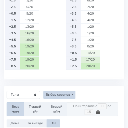
-1.5
3/20
-1.5
8/20
-2.5
0/20
-2.5
7/20
+0.5
9/20
-3.5
4/20
+1.5
12/20
-4.5
4/20
+2.5
13/20
-5.5
1/20
+3.5
16/20
-6.5
1/20
+4.5
16/20
-7.5
1/20
+5.5
19/20
-8.5
0/20
+6.5
19/20
+0.5
14/20
+7.5
19/20
+1.5
17/20
+8.5
20/20
+2.5
20/20
Выбор сезонов
На интервале с
по
Весь
Первый
Второй
матч
тайм
тайм
Дома
На выезде
Все