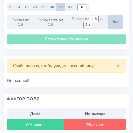
5
10
15
20
30
40
50
100
Победа от
до
Победа до
Победа соп. до
Все
1.5
1.5
Статистика обновлена
×
Свайп вправо, чтобы увидеть всю таблицу!
Нет матчей!
ФАКТОР ПОЛЯ
Дома
На выезде
0% очков
0% очков