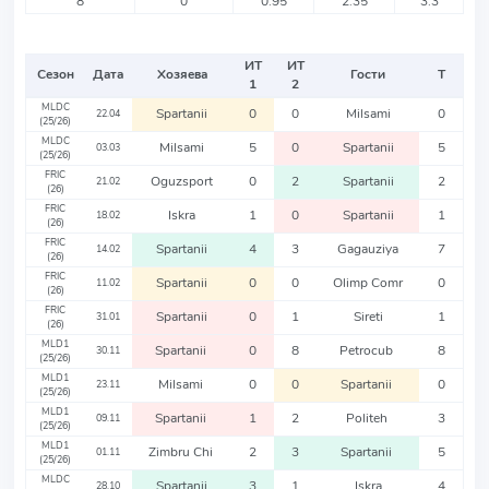
8
0
0.95
2.35
3.3
ИТ
ИТ
Сезон
Дата
Хозяева
Гости
Т
1
2
MLDC
Spartanii
0
0
Milsami
0
22.04
(25/26)
MLDC
Milsami
5
0
Spartanii
5
03.03
(25/26)
FRIC
Oguzsport
0
2
Spartanii
2
21.02
(26)
FRIC
Iskra
1
0
Spartanii
1
18.02
(26)
FRIC
Spartanii
4
3
Gagauziya
7
14.02
(26)
FRIC
Spartanii
0
0
Olimp Comr
0
11.02
(26)
FRIC
Spartanii
0
1
Sireti
1
31.01
(26)
MLD1
Spartanii
0
8
Petrocub
8
30.11
(25/26)
MLD1
Milsami
0
0
Spartanii
0
23.11
(25/26)
MLD1
Spartanii
1
2
Politeh
3
09.11
(25/26)
MLD1
Zimbru Chi
2
3
Spartanii
5
01.11
(25/26)
MLDC
Spartanii
3
1
Iskra
4
28.10