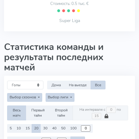
Стоимость: 0.5 тыс. €
⬤
⬤
⬤
⬤
⬤
Super Liga
Статистика команды и
результаты последних
матчей
Дома
На выезде
Все
Выбор сезонов
Выбор лиги
На интервале с
по
Весь
Первый
Второй
матч
тайм
тайм
5
10
15
20
30
40
50
100