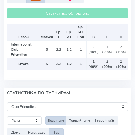
Статистика обновлена
Ср.
Ср.
Ср.
ИТ
Сезон
Матчей
Т
ИТ
Соп
В
Н
П
International:
2
1
2
Club
5
2.2
1.2
1
(40%)
(20%)
(40%)
Friendlies
2
1
2
Итого
5
2.2
1.2
1
(40%)
(20%)
(40%)
СТАТИСТИКА ПО ТУРНИРАМ
Весь матч
Первый тайм
Второй тайм
Дома
На выезде
Все