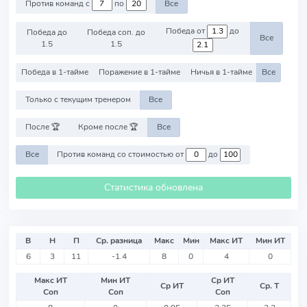
Против команд с
по
Все
Победа от
до
Победа до
Победа соп. до
Все
1.5
1.5
Победа в 1-тайме
Поражение в 1-тайме
Ничья в 1-тайме
Все
Только с текущим тренером
Все
После 🏆
Кроме после 🏆
Все
Все
Против команд со стоимостью от
до
Статистика обновлена
В
Н
П
Ср. разница
Макс
Мин
Макс ИТ
Мин ИТ
6
3
11
-1.4
8
0
4
0
Макс ИТ
Мин ИТ
Ср ИТ
Ср ИТ
Ср. Т
Соп
Соп
Соп