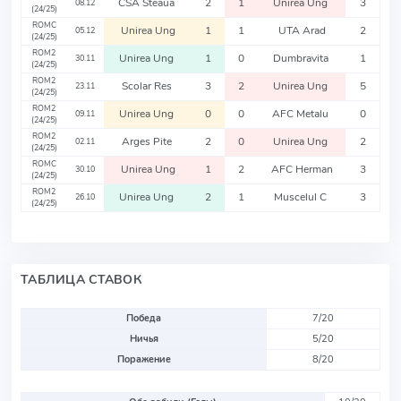
CSA Steaua
2
1
Unirea Ung
3
08.12
(24/25)
ROMC
Unirea Ung
1
1
UTA Arad
2
05.12
(24/25)
ROM2
Unirea Ung
1
0
Dumbravita
1
30.11
(24/25)
ROM2
Scolar Res
3
2
Unirea Ung
5
23.11
(24/25)
ROM2
Unirea Ung
0
0
AFC Metalu
0
09.11
(24/25)
ROM2
Arges Pite
2
0
Unirea Ung
2
02.11
(24/25)
ROMC
Unirea Ung
1
2
AFC Herman
3
30.10
(24/25)
ROM2
Unirea Ung
2
1
Muscelul C
3
26.10
(24/25)
ТАБЛИЦА СТАВОК
Победа
7/20
Ничья
5/20
Поражение
8/20