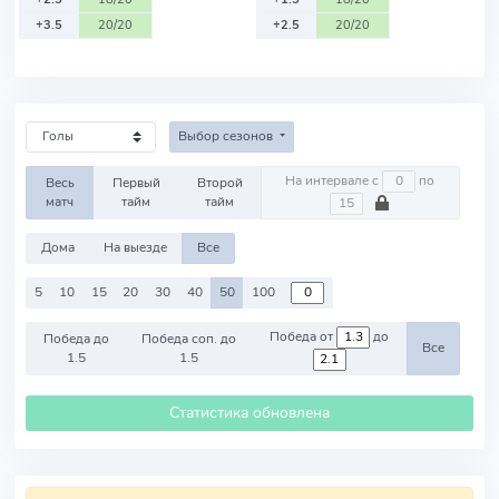
+3.5
20/20
+2.5
20/20
Выбор сезонов
На интервале с
по
Весь
Первый
Второй
матч
тайм
тайм
Дома
На выезде
Все
5
10
15
20
30
40
50
100
Победа от
до
Победа до
Победа соп. до
Все
1.5
1.5
Статистика обновлена