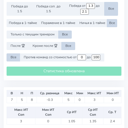
Победа от
до
Победа до
Победа соп. до
Все
1.5
1.5
Победа в 1-тайме
Поражение в 1-тайме
Ничья в 1-тайме
Все
Только с текущим тренером
Все
После 🏆
Кроме после 🏆
Все
Все
Против команд со стоимостью от
до
Статистика обновлена
В
Н
П
Ср. разница
Макс
Мин
Макс ИТ
Мин ИТ
7
5
8
-0.3
5
0
3
0
Макс ИТ
Мин ИТ
Ср ИТ
Ср ИТ
Ср. Т
Соп
Соп
Соп
3
0
1.05
1.35
2.4