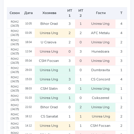
ИТ
ИТ
Сезон
Дата
Хозяева
Гости
Т
1
2
ROM2
Bihor Orad
3
1
Unirea Ung
4
10.05
(24/25)
ROM2
Unirea Ung
2
2
AFC Metalu
4
03.05
(24/25)
ROM2
U Craiova
2
0
Unirea Ung
2
18.04
(24/25)
ROM2
Unirea Ung
0
3
Hunedoara
3
12.04
(24/25)
ROM2
CSM Focsan
3
0
Unirea Ung
3
05.04
(24/25)
ROM2
Unirea Ung
1
0
Dumbravita
1
29.03
(24/25)
ROM2
Unirea Ung
3
1
CS Concord
4
15.03
(24/25)
ROM2
CSM Slatin
0
1
Unirea Ung
1
08.03
(24/25)
ROM2
Unirea Ung
1
0
Csikszered
1
01.03
(24/25)
ROM2
Bihor Orad
0
2
Unirea Ung
2
22.02
(24/25)
ROMC
CS Sanatat
1
1
Unirea Ung
2
18.12
(24/25)
ROM2
Unirea Ung
1
1
CSM Focsan
2
14.12
(24/25)
ROM2