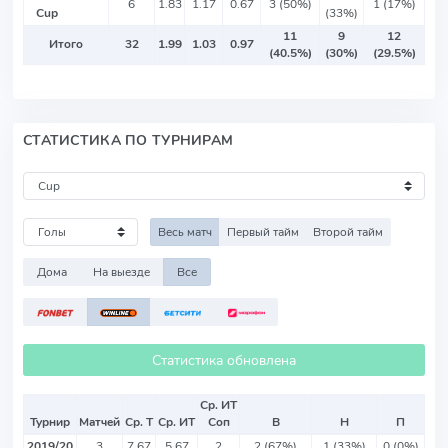
6
1.83
1.17
0.67
3 (50%)
1 (17%)
Cup
(33%)
11
9
12
Итого
32
1.99
1.03
0.97
(40.5%)
(30%)
(29.5%)
СТАТИСТИКА ПО ТУРНИРАМ
Весь матч
Первый тайм
Второй тайм
Дома
На выезде
Все
Статистика обновлена
Ср. ИТ
Турнир
Матчей
Ср. Т
Ср. ИТ
Соп
В
Н
П
2019/20
3
7.67
5.67
2
2 (67%)
1 (33%)
0 (0%)