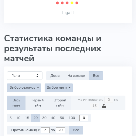
⬤
⬤
⬤
⬤
⬤
Liga II
Статистика команды и
результаты последних
матчей
Дома
На выезде
Все
Выбор сезонов
Выбор лиги
На интервале с
по
Весь
Первый
Второй
матч
тайм
тайм
5
10
15
20
30
40
50
100
Против команд с
по
Все