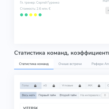
Мат
Гл. тренер: Сергей Гуренко
Стоимость: 2.6 млн. €
⬤
⬤
⬤
⬤
⬤
Статистика команд, коэффициенты
Статистика команд
Очные встречи
Рефери An
Голы
xG
Угловые
ЖК
Весь матч
Первый тайм
Второй тайм
На интервале с
VITEBSK