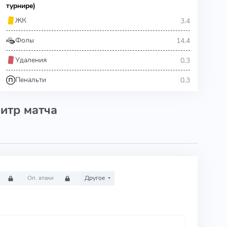
турнире)
3.4
ЖК
14.4
Фолы
0.3
Удаления
0.3
Пенальти
итр матча
Оп. атаки
Другое