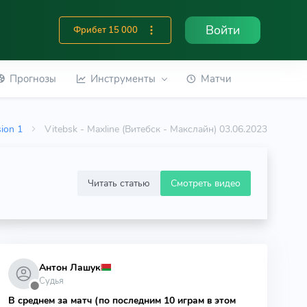
Войти
Фрибет 15 000
Прогнозы
Инструменты
Матчи
sion 1
Vitebsk - Maxline (Витебск - Макслайн) 03.06.2023
Читать статью
Смотреть видео
Антон Лашук
Судья
⬤
В среднем за матч (по последним 10 играм в этом