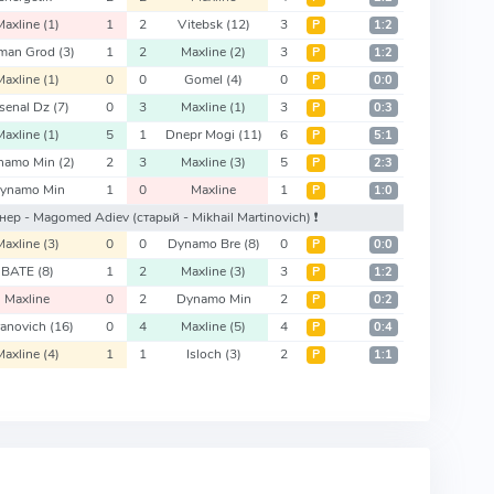
Maxline
(1)
1
2
Vitebsk
(12)
3
Р
1:2
man Grod
(3)
1
2
Maxline
(2)
3
Р
1:2
Maxline
(1)
0
0
Gomel
(4)
0
Р
0:0
senal Dz
(7)
0
3
Maxline
(1)
3
Р
0:3
Maxline
(1)
5
1
Dnepr Mogi
(11)
6
Р
5:1
namo Min
(2)
2
3
Maxline
(3)
5
Р
2:3
ynamo Min
1
0
Maxline
1
Р
1:0
ренер - Magomed Adiev
(старый - Mikhail Martinovich)
❗️
Maxline
(3)
0
0
Dynamo Bre
(8)
0
Р
0:0
BATE
(8)
1
2
Maxline
(3)
3
Р
1:2
Maxline
0
2
Dynamo Min
2
Р
0:2
ranovich
(16)
0
4
Maxline
(5)
4
Р
0:4
Maxline
(4)
1
1
Isloch
(3)
2
Р
1:1