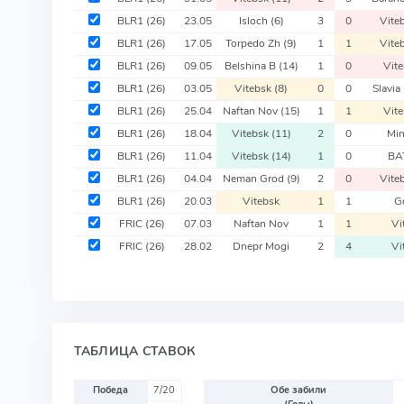
BLR1
(26)
23.05
Isloch
(6)
3
0
Vite
BLR1
(26)
17.05
Torpedo Zh
(9)
1
1
Vite
BLR1
(26)
09.05
Belshina B
(14)
1
0
Vit
BLR1
(26)
03.05
Vitebsk
(8)
0
0
Slavi
BLR1
(26)
25.04
Naftan Nov
(15)
1
1
Vit
BLR1
(26)
18.04
Vitebsk
(11)
2
0
Mi
BLR1
(26)
11.04
Vitebsk
(14)
1
0
BA
BLR1
(26)
04.04
Neman Grod
(9)
2
0
Vite
BLR1
(26)
20.03
Vitebsk
1
1
G
FRIC
(26)
07.03
Naftan Nov
1
1
Vi
FRIC
(26)
28.02
Dnepr Mogi
2
4
Vi
ТАБЛИЦА СТАВОК
Победа
7/20
Обе забили