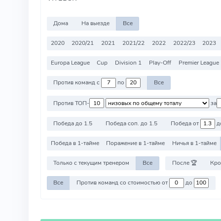
Дома
На выезде
Все
2020
2020/21
2021
2021/22
2022
2022/23
2023
Europa League
Cup
Division 1
Play-Off
Premier League
Против команд с
по
Все
Против ТОП-
за
Победа до 1.5
Победа соп. до 1.5
Победа от
д
Победа в 1-тайме
Поражение в 1-тайме
Ничья в 1-тайме
Только с текущим тренером
Все
После 🏆
Кро
Все
Против команд со стоимостью от
до