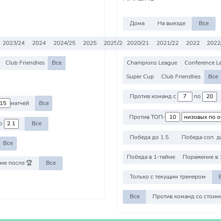
Дома
На выезде
Все
2023/24
2024
2024/25
2025
2025/26
2020/21
2026
2026/27
2021/22
Все
2022
2022
Club Friendlies
Все
Champions League
Conference L
Super Cup
Club Friendlies
Все
Против команд с
по
матчей
Все
Против ТОП-
о
Все
Победа до 1.5
Победа соп. д
Все
Победа в 1-тайме
Поражение в 
ме после 🏆
Все
Только с текущим тренером
Все