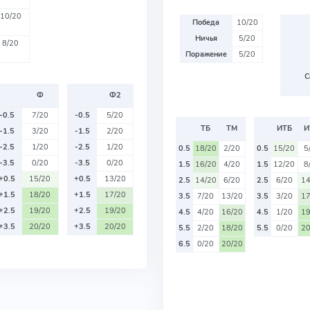
10/20
Победа
10/20
Ничья
5/20
8/20
Поражение
5/20
С
Ф
Ф2
-0.5
7/20
-0.5
5/20
ТБ
ТМ
ИТБ
И
-1.5
3/20
-1.5
2/20
-2.5
1/20
-2.5
1/20
0.5
18/20
2/20
0.5
15/20
5
-3.5
0/20
-3.5
0/20
1.5
16/20
4/20
1.5
12/20
8
+0.5
15/20
+0.5
13/20
2.5
14/20
6/20
2.5
6/20
14
+1.5
18/20
+1.5
17/20
3.5
7/20
13/20
3.5
3/20
17
+2.5
19/20
+2.5
19/20
4.5
4/20
16/20
4.5
1/20
19
+3.5
20/20
+3.5
20/20
5.5
2/20
18/20
5.5
0/20
20
6.5
0/20
20/20