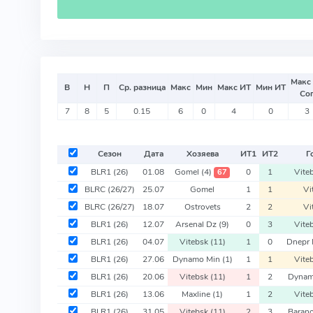
Макс
В
Н
П
Ср. разница
Макс
Мин
Макс ИТ
Мин ИТ
Со
7
8
5
0.15
6
0
4
0
3
Сезон
Дата
Хозяева
ИТ
1
ИТ
2
Г
BLR1
(26)
01.08
Gomel
(4)
0
1
Vite
67
BLRC
(26/27)
25.07
Gomel
1
1
Vi
BLRC
(26/27)
18.07
Ostrovets
2
2
Vi
BLR1
(26)
12.07
Arsenal Dz
(9)
0
3
Vite
BLR1
(26)
04.07
Vitebsk
(11)
1
0
Dnepr
BLR1
(26)
27.06
Dynamo Min
(1)
1
1
Vite
BLR1
(26)
20.06
Vitebsk
(11)
1
2
Dynam
BLR1
(26)
13.06
Maxline
(1)
1
2
Vite
BLR1
(26)
31.05
Vitebsk
(11)
2
3
Baran