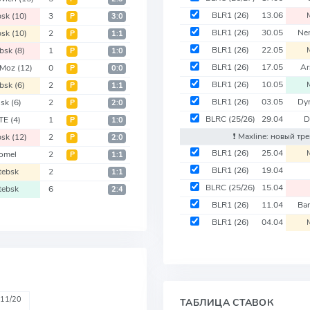
BLR1
(26)
13.06
bsk
(10)
3
Р
3:0
BLR1
(26)
30.05
Ne
bsk
(10)
2
Р
1:1
BLR1
(26)
22.05
ebsk
(8)
1
Р
1:0
BLR1
(26)
17.05
Ar
a Moz
(12)
0
Р
0:0
BLR1
(26)
10.05
ebsk
(6)
2
Р
1:1
BLR1
(26)
03.05
Dy
nsk
(6)
2
Р
2:0
BLRC
(25/26)
29.04
D
TE
(4)
1
Р
1:0
❗️ Maxline: новый т
bsk
(12)
2
Р
2:0
BLR1
(26)
25.04
omel
2
Р
1:1
BLR1
(26)
19.04
tebsk
2
1:1
BLRC
(25/26)
15.04
tebsk
6
2:4
BLR1
(26)
11.04
Ba
BLR1
(26)
04.04
11/20
ТАБЛИЦА СТАВОК