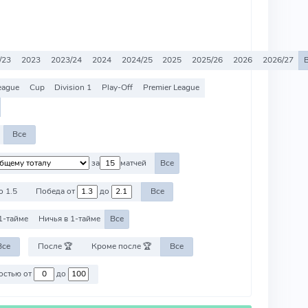
/23
2023
2023/24
2024
2024/25
2025
2025/26
2026
2026/27
eague
Cup
Division 1
Play-Off
Premier League
Все
за
матчей
Все
о 1.5
Победа от
до
Все
1-тайме
Ничья в 1-тайме
Все
Все
После 🏆
Кроме после 🏆
Все
Против команд со стоимостью от
до