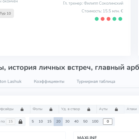
ч окончен
Гл. тренер: Филипп Соколинский
Стоимость: 15.5 млн. €
Тур 10
⬤
⬤
⬤
⬤
⬤
, история личных встреч, главный арб
ton Lashuk
Коэффициенты
Турнирная таблица
Офсайды
Фолы
Уд. в створ
Ауты
Атаки
по
5
10
15
20
30
40
50
100
MAXLINE