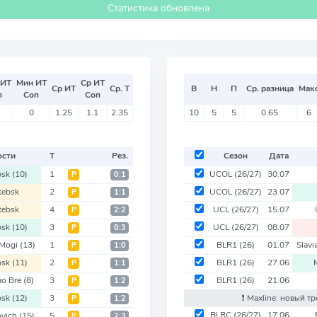
Статистика обновлена
 ИТ
Мин ИТ
Ср ИТ
Ср ИТ
Ср. Т
В
Н
П
Ср. разница
Мак
п
Соп
Соп
0
1.25
1.1
2.35
10
5
5
0.65
6
ости
Т
Рез.
Сезон
Дата
bsk
(10)
1
UCOL
(26/27)
30.07
Р
0:1
tebsk
2
UCOL
(26/27)
23.07
Р
1:1
tebsk
4
UCL
(26/27)
15.07
Р
2:2
bsk
(10)
3
UCL
(26/27)
08.07
Р
0:3
 Mogi
(13)
1
BLR1
(26)
01.07
Slav
Р
1:0
bsk
(11)
2
BLR1
(26)
27.06
Р
1:1
o Bre
(8)
3
BLR1
(26)
21.06
Р
1:2
bsk
(12)
3
❗️ Maxline: новый тр
Р
1:2
BLRC
(26/27)
17.06
ovich
(15)
5
Р
2:3