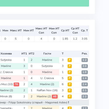
Макс ИТ
Мин ИТ
Ср ИТ
с
Мин
Макс ИТ
Мин ИТ
Ср ИТ
Ср. Т
Соп
Соп
Соп
0
5
0
4
0
1.85
1.2
3.05
Хозяева
ИТ
1
ИТ
2
Гости
Т
Рез.
Sutjeska
1
2
Maxline
3
Р
1:2
Maxline
3
0
Sutjeska
3
Р
3:0
U. Craiova
1
0
Maxline
1
Р
1:0
Maxline
1
4
U. Craiova
5
Р
1:4
ia Moz
(10)
2
4
Maxline
(2)
6
76
Р
2:4
Maxline
(2)
2
1
Naftan Nov
(16)
3
Р
2:1
Minsk
(8)
2
2
Maxline
(2)
4
48
Р
2:2
енер - Filipp Sokolinskiy
(старый - Magomed Adiev)
❗️
Energetik-
2
2
Maxline
4
Р
2:2