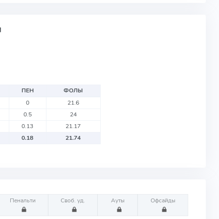
М
ПЕН
ФОЛЫ
0
21.6
0.5
24
0.13
21.17
0.18
21.74
Пенальти
Своб. уд.
Ауты
Офсайды