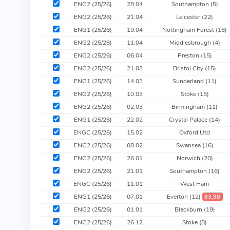
ENG2 (25/26)
28.04
Southampton
(5)
ENG2 (25/26)
21.04
Leicester
(22)
ENG1 (25/26)
19.04
Nottingham Forest
(16)
ENG2 (25/26)
11.04
Middlesbrough
(4)
ENG2 (25/26)
06.04
Preston
(15)
ENG2 (25/26)
21.03
Bristol City
(15)
ENG1 (25/26)
14.03
Sunderland
(11)
ENG2 (25/26)
10.03
Stoke
(15)
ENG2 (25/26)
02.03
Birmingham
(11)
ENG1 (25/26)
22.02
Crystal Palace
(14)
ENGC (25/26)
15.02
Oxford Utd
ENG2 (25/26)
08.02
Swansea
(16)
ENG2 (25/26)
26.01
Norwich
(20)
ENG2 (25/26)
21.01
Southampton
(16)
ENGC (25/26)
11.01
West Ham
ENG1 (25/26)
07.01
Everton
(12)
83,90
ENG2 (25/26)
01.01
Blackburn
(19)
ENG2 (25/26)
26.12
Stoke
(8)