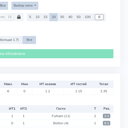
Все
Выбор лиги
по
5
10
15
20
30
40
50
100
 больше 1.7)
Все
ика обновлена
Макс
Мин
ИТ хозяев
ИТ гостей
Тотал
6
0
1.2
1.15
2.35
ИТ
1
ИТ
2
Гости
Т
Рез.
1
1
Fulham
(11)
2
1:1
0
1
Bolton
(4)
1
0:1