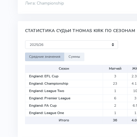
Лига: Championship
СТАТИСТИКА СУДЬИ THOMAS KIRK ПО СЕЗОНАМ
Средние значения
Суммы
Сезон
Матчей
Ж
England: EFL Cup
3
2.
England: Championship
23
4.
England: League Two
1
1
England: Premier League
6
3
England: FA Cup
2
6.
England: League One
1
1
Итого
36
4.