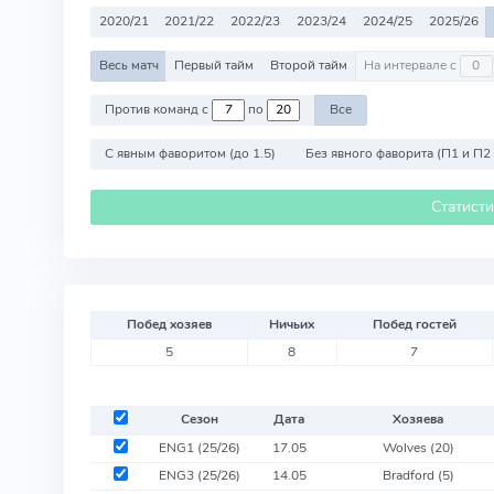
2020/21
2021/22
2022/23
2023/24
2024/25
2025/26
Весь матч
Первый тайм
Второй тайм
На интервале с
Против команд с
по
Все
С явным фаворитом (до 1.5)
Без явного фаворита (П1 и П2
Статист
Побед хозяев
Ничьих
Побед гостей
5
8
7
Сезон
Дата
Хозяева
ENG1 (25/26)
17.05
Wolves
(20)
ENG3 (25/26)
14.05
Bradford
(5)