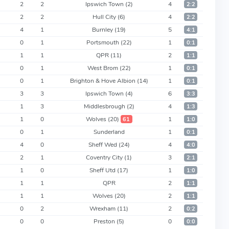
2
2
Ipswich Town
(2)
4
2:2
2
2
Hull City
(6)
4
2:2
4
1
Burnley
(19)
5
4:1
0
1
Portsmouth
(22)
1
0:1
1
1
QPR
(11)
2
1:1
0
1
West Brom
(22)
1
0:1
0
1
Brighton & Hove Albion
(14)
1
0:1
3
3
Ipswich Town
(4)
6
3:3
1
3
Middlesbrough
(2)
4
1:3
1
0
Wolves
(20)
1
61
1:0
0
1
Sunderland
1
0:1
4
0
Sheff Wed
(24)
4
4:0
2
1
Coventry City
(1)
3
2:1
1
0
Sheff Utd
(17)
1
1:0
1
1
QPR
2
1:1
1
1
Wolves
(20)
2
1:1
0
2
Wrexham
(11)
2
0:2
0
0
Preston
(5)
0
0:0