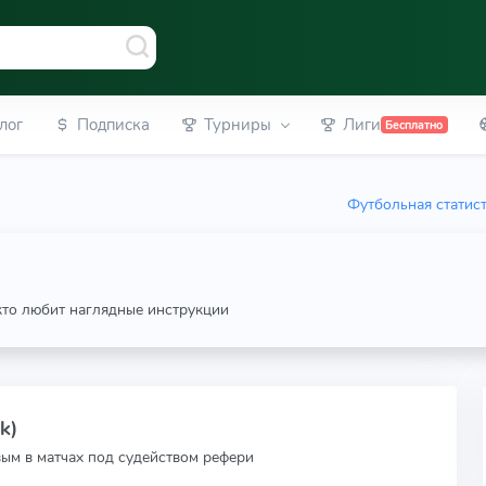
лог
Подписка
Турниры
Лиги
Бесплатно
Футбольная статис
 кто любит наглядные инструкции
k)
вым в матчах под судейством рефери