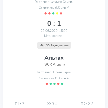
Гл. тренер: Филипп Семлич
Стоимость: 6.5 млн. €
⬤
⬤
⬤
⬤
⬤
0 : 1
27.06.2020, 15:00
Матч окончен
Тур 30
Раунд вылета
Альтах
(SCR Altach)
Гл. тренер: Огнен Зарич
Стоимость: 8.9 млн. €
⬤
⬤
⬤
⬤
⬤
П1:
3
Х:
3.4
П2:
2.3