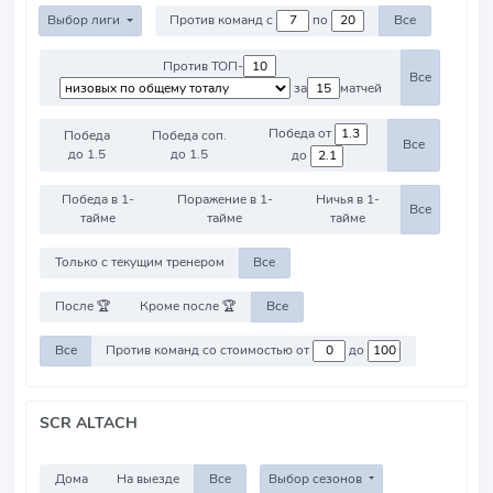
Выбор лиги
Против команд с
по
Все
Против ТОП-
Все
за
матчей
Победа от
Победа
Победа соп.
Все
до 1.5
до 1.5
до
Победа в 1-
Поражение в 1-
Ничья в 1-
Все
тайме
тайме
тайме
Только с текущим тренером
Все
После 🏆
Кроме после 🏆
Все
Все
Против команд со стоимостью от
до
SCR ALTACH
Дома
На выезде
Все
Выбор сезонов