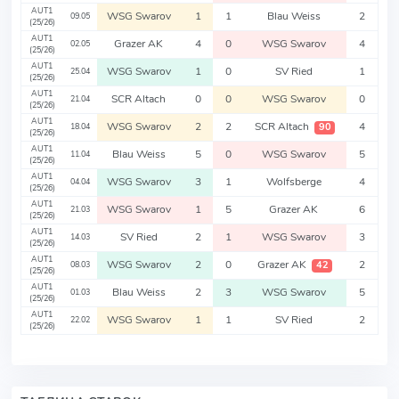
AUT1
WSG Swarov
1
1
Blau Weiss
2
09.05
(25/26)
AUT1
Grazer AK
4
0
WSG Swarov
4
02.05
(25/26)
AUT1
WSG Swarov
1
0
SV Ried
1
25.04
(25/26)
AUT1
SCR Altach
0
0
WSG Swarov
0
21.04
(25/26)
AUT1
WSG Swarov
2
2
SCR Altach
4
90
18.04
(25/26)
AUT1
Blau Weiss
5
0
WSG Swarov
5
11.04
(25/26)
AUT1
WSG Swarov
3
1
Wolfsberge
4
04.04
(25/26)
AUT1
WSG Swarov
1
5
Grazer AK
6
21.03
(25/26)
AUT1
SV Ried
2
1
WSG Swarov
3
14.03
(25/26)
AUT1
WSG Swarov
2
0
Grazer AK
2
42
08.03
(25/26)
AUT1
Blau Weiss
2
3
WSG Swarov
5
01.03
(25/26)
AUT1
WSG Swarov
1
1
SV Ried
2
22.02
(25/26)