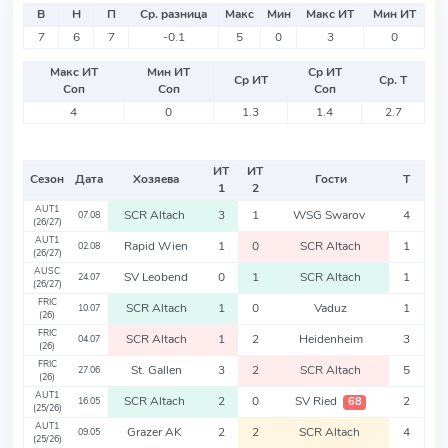
В
Н
П
Ср. разница
Макс
Мин
Макс ИТ
Мин ИТ
7
6
7
-0.1
5
0
3
0
Макс ИТ
Мин ИТ
Ср ИТ
Ср ИТ
Ср. Т
Соп
Соп
Соп
4
0
1.3
1.4
2.7
ИТ
ИТ
Сезон
Дата
Хозяева
Гости
Т
1
2
AUT1
SCR Altach
3
1
WSG Swarov
4
07.08
(26/27)
AUT1
Rapid Wien
1
0
SCR Altach
1
02.08
(26/27)
AUSC
SV Leobend
0
1
SCR Altach
1
24.07
(26/27)
FRIC
SCR Altach
1
0
Vaduz
1
10.07
(26)
FRIC
SCR Altach
1
2
Heidenheim
3
04.07
(26)
FRIC
St. Gallen
3
2
SCR Altach
5
27.06
(26)
AUT1
SCR Altach
2
0
SV Ried
2
68
16.05
(25/26)
AUT1
Grazer AK
2
2
SCR Altach
4
09.05
(25/26)