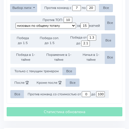
Выбор лиги
Против команд с
по
Все
Против ТОП-
Все
за
матчей
Победа от
Победа
Победа соп.
Все
до 1.5
до 1.5
до
Победа в 1-
Поражение в 1-
Ничья в 1-
Все
тайме
тайме
тайме
Только с текущим тренером
Все
После 🏆
Кроме после 🏆
Все
Все
Против команд со стоимостью от
до
Статистика обновлена