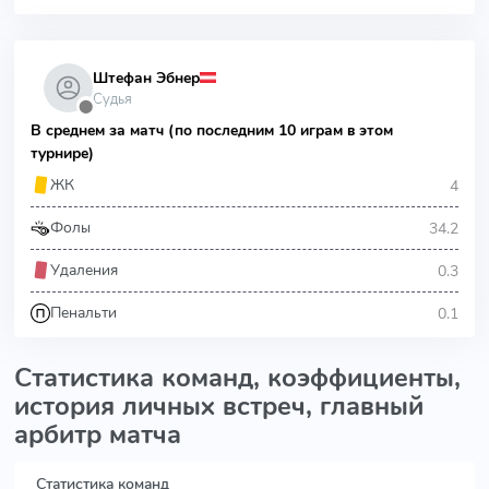
Штефан Эбнер
Судья
⬤
В среднем за матч (по последним 10 играм в этом
турнире)
4
ЖК
34.2
Фолы
0.3
Удаления
0.1
Пенальти
Статистика команд, коэффициенты,
история личных встреч, главный
арбитр матча
Статистика команд