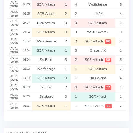
AUT1
SCR Altach
1
4
Wolfsberge
5
04.05
(25/26)
AUSC
SCR Altach
2
2
LASK
4
01.05
(25/26)
AUT1
Blau Weiss
3
0
SCR Altach
3
24.04
(25/26)
AUT1
SCR Altach
0
0
WSG Swarov
0
21.04
(25/26)
AUT1
WSG Swarov
2
2
SCR Altach
4
90
18.04
(25/26)
AUT1
SCR Altach
1
0
Grazer AK
1
11.04
(25/26)
AUT1
SV Ried
3
2
SCR Altach
5
58
03.04
(25/26)
AUT1
Wolfsberge
1
1
SCR Altach
2
21.03
(25/26)
AUT1
SCR Altach
3
1
Blau Weiss
4
14.03
(25/26)
AUT1
Sturm
2
0
SCR Altach
2
77
08.03
(25/26)
AUSC
Salzburg
0
1
SCR Altach
1
04.03
(25/26)
AUT1
SCR Altach
1
1
Rapid Wien
2
90
01.03
(25/26)