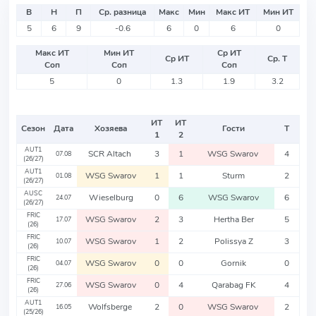
В
Н
П
Ср. разница
Макс
Мин
Макс ИТ
Мин ИТ
5
6
9
-0.6
6
0
6
0
Макс ИТ
Мин ИТ
Ср ИТ
Ср ИТ
Ср. Т
Соп
Соп
Соп
5
0
1.3
1.9
3.2
ИТ
ИТ
Сезон
Дата
Хозяева
Гости
Т
1
2
AUT1
SCR Altach
3
1
WSG Swarov
4
07.08
(26/27)
AUT1
WSG Swarov
1
1
Sturm
2
01.08
(26/27)
AUSC
Wieselburg
0
6
WSG Swarov
6
24.07
(26/27)
FRIC
WSG Swarov
2
3
Hertha Ber
5
17.07
(26)
FRIC
WSG Swarov
1
2
Polissya Z
3
10.07
(26)
FRIC
WSG Swarov
0
0
Gornik
0
04.07
(26)
FRIC
WSG Swarov
0
4
Qarabag FK
4
27.06
(26)
AUT1
Wolfsberge
2
0
WSG Swarov
2
16.05
(25/26)