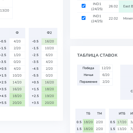
IND1
26.02
East 
(24/25)
13/20
IND1
22.02
Miner
(24/25)
Ф
Ф2
-0.5
4/20
-0.5
16/20
-1.5
2/20
-1.5
10/20
ТАБЛИЦА СТАВОК
-2.5
1/20
-2.5
6/20
-3.5
0/20
-3.5
4/20
Победа
12/20
+0.5
4/20
-4.5
2/20
Ничья
6/20
+1.5
10/20
-5.5
0/20
Поражение
2/20
+2.5
14/20
+0.5
16/20
+3.5
16/20
+1.5
18/20
С
+4.5
18/20
+2.5
19/20
+5.5
20/20
+3.5
20/20
ТБ
ТМ
ИТБ
И
0.5
18/20
2/20
0.5
17/20
3
1.5
18/20
2/20
1.5
13/20
7