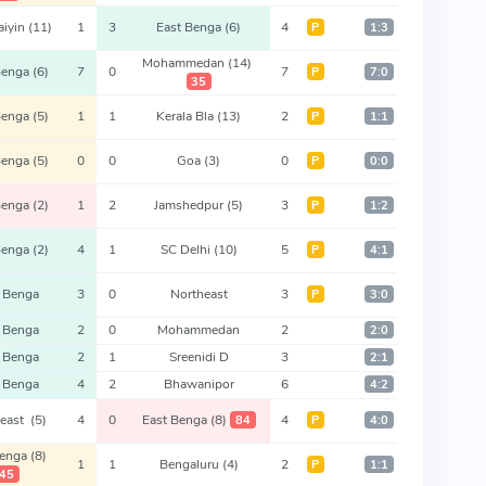
aiyin
(11)
1
3
East Benga
(6)
4
Р
1:3
Mohammedan
(14)
Benga
(6)
7
0
7
Р
7:0
35
Benga
(5)
1
1
Kerala Bla
(13)
2
Р
1:1
Benga
(5)
0
0
Goa
(3)
0
Р
0:0
Benga
(2)
1
2
Jamshedpur
(5)
3
Р
1:2
Benga
(2)
4
1
SC Delhi
(10)
5
Р
4:1
 Benga
3
0
Northeast
3
Р
3:0
 Benga
2
0
Mohammedan
2
2:0
 Benga
2
1
Sreenidi D
3
2:1
 Benga
4
2
Bhawanipor
6
4:2
heast
(5)
4
0
East Benga
(8)
4
84
Р
4:0
Benga
(8)
1
1
Bengaluru
(4)
2
Р
1:1
45