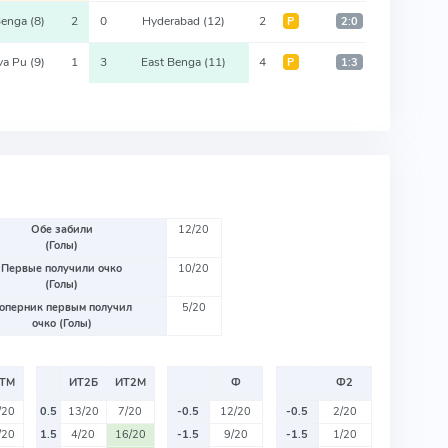
Benga
(8)
2
0
Hyderabad
(12)
2
Р
2:0
va Pu
(9)
1
3
East Benga
(11)
4
Р
1:3
Обе забили
12/20
(Голы)
Первые получили очко
10/20
(Голы)
оперник первым получил
5/20
очко (Голы)
ТМ
ИТ2Б
ИТ2М
Ф
Ф2
/20
0.5
13/20
7/20
-0.5
12/20
-0.5
2/20
/20
1.5
4/20
16/20
-1.5
9/20
-1.5
1/20