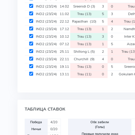
IND2
(23/24)
14.02
Sreenidi D
(3)
3
0
Tra
IND2
(23/24)
11.02
Trau
(13)
5
3
Del
IND2
(23/24)
22.12
Rajasthan
(10)
5
4
Trau
(
IND2
(23/24)
17.12
Trau
(13)
1
2
Namdh
IND2
(23/24)
10.12
Trau
(13)
3
0
Inter 
IND2
(23/24)
07.12
Trau
(13)
1
5
Aiza
IND2
(23/24)
25.11
Shillong L
(5)
2
1
Trau
(13
IND2
(23/24)
22.11
Churchill
(9)
4
0
Tra
IND2
(23/24)
19.11
Trau
(13)
0
5
Sreeni
IND2
(23/24)
13.11
Trau
(11)
0
2
Gokulam 
ТАБЛИЦА СТАВОК
Победа
4/20
Обе забили
(Голы)
Ничья
0/20
Первые получили очко