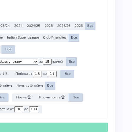
023/24
2024
2024/25
2025
2025/26
2026
Все
ue
Indian Super League
Club Friendlies
Все
Все
за
матчей
Все
о 1.5
Победа от
до
Все
1-тайме
Ничья в 1-тайме
Все
Все
После 🏆
Кроме после 🏆
Все
Против команд со стоимостью от
до