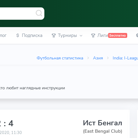
лог
Подписка
Турниры
Лиги
Бесплатно
Футбольная статистика
Азия
India: I-Leag
 кто любит наглядные инструкции
 : 4
Ист Бенгал
(East Bengal Club)
2020, 11:30