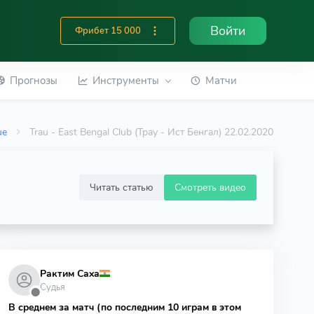
Войти
Фрибет 15 000
Прогнозы
Инструменты
Матчи
ue
Trau - East Bengal Club (Трау - Ист Бенгал) 22.02.2020
Читать статью
Смотреть видео
Рактим Саха
Судья
⬤
В среднем за матч (по последним 10 играм в этом