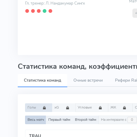
Мат
Гл. тренер: Л. Нандакумар Сингх
⬤
⬤
⬤
⬤
⬤
Статистика команд, коэффициенты
Статистика команд
Очные встречи
Рефери Ra
Голы
xG
Угловые
ЖК
Весь матч
Первый тайм
Второй тайм
На интервале с
TRAU