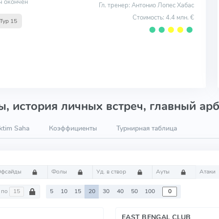
ч окончен
Гл. тренер: Антонио Лопес Хабас
Стоимость: 4.4 млн. €
Тур 15
⬤
⬤
⬤
⬤
⬤
, история личных встреч, главный арб
ktim Saha
Коэффициенты
Турнирная таблица
Офсайды
Фолы
Уд. в створ
Ауты
Атаки
по
5
10
15
20
30
40
50
100
EAST BENGAL CLUB