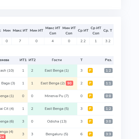
Макс ИТ
Мин ИТ
Ср ИТ
с
Мин
Макс ИТ
Мин ИТ
Ср ИТ
Ср. Т
Соп
Соп
Соп
0
7
0
4
0
2.2
1
3.2
зяева
ИТ
1
ИТ
2
Гости
Т
Рез.
 Kash
(10)
1
2
East Benga
(1)
3
Р
1:2
 Baga
(3)
1
1
East Benga
(2)
2
90
Р
1:1
Benga
(1)
0
0
Minerva Pu
(7)
0
Р
0:0
i Cit
(4)
1
2
East Benga
(5)
3
Р
1:2
Benga
(6)
3
0
Odisha
(13)
3
Р
3:0
Benga
(4)
3
3
Bengaluru
(5)
6
Р
3:3
24