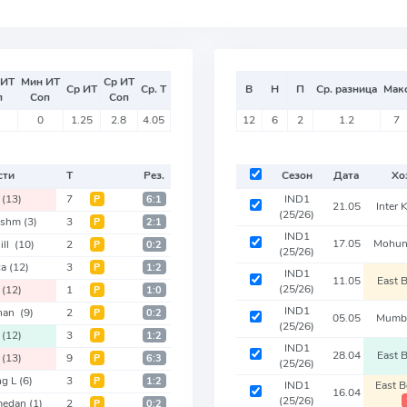
 ИТ
Мин ИТ
Ср ИТ
Ср ИТ
Ср. Т
В
Н
П
Ср. разница
Мак
п
Соп
Соп
0
1.25
2.8
4.05
12
6
2
1.2
7
сти
Т
Рез.
Сезон
Дата
Хо
u
(13)
7
IND1
Р
6:1
21.05
Inter
(25/26)
ashm
(3)
3
Р
2:1
IND1
17.05
Mohun
ill
(10)
2
Р
0:2
(25/26)
ca
(12)
3
Р
1:2
IND1
11.05
East 
(25/26)
u
(12)
1
Р
1:0
IND1
than
(9)
2
Р
0:2
05.05
Mumba
(25/26)
u
(12)
3
Р
1:2
IND1
28.04
East 
u
(13)
9
Р
6:3
(25/26)
ng L
(6)
3
Р
1:2
IND1
East 
16.04
(25/26)
medan
(1)
2
Р
0:2