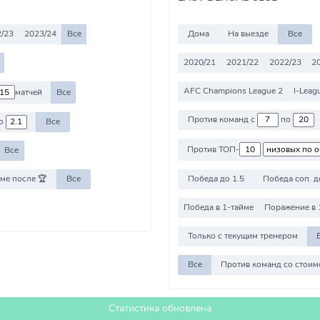
/23
2023/24
Все
Дома
На выезде
Все
2020/21
2021/22
2022/23
2
AFC Champions League 2
I-Leag
матчей
Все
Против команд с
по
о
Все
Против ТОП-
Все
Победа до 1.5
Победа соп. д
ме после 🏆
Все
Победа в 1-тайме
Поражение в 
Только с текущим тренером
Все
Статистика обновлена