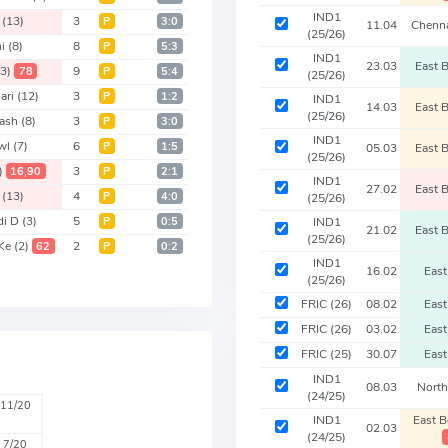
IND1
u
(13)
3
Р
3:0
11.04
Chenn
(25/26)
hi
(8)
8
Р
5:3
IND1
23.03
East 
13)
9
78
Р
5:4
(25/26)
ari
(12)
3
Р
1:2
IND1
14.03
East 
(25/26)
Kash
(8)
3
Р
3:0
IND1
wl
(7)
6
Р
1:5
05.03
East 
(25/26)
)
3
16,90
Р
2:1
IND1
27.02
East 
u
(13)
4
Р
4:0
(25/26)
di D
(3)
5
Р
0:5
IND1
21.02
East 
(25/26)
Ke
(2)
2
62
Р
0:2
IND1
16.02
East
(25/26)
FRIC
(26)
08.02
East
FRIC
(26)
03.02
East
FRIC
(25)
30.07
East
IND1
08.03
Nort
(24/25)
11/20
IND1
East 
02.03
(24/25)
7/20