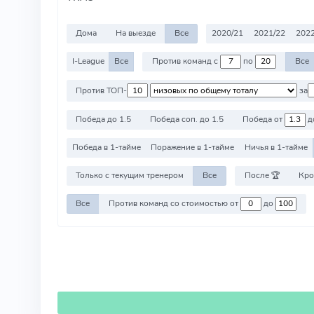
Дома
На выезде
Все
2020/21
2021/22
2022
I-League
Все
Против команд с
по
Все
Против ТОП-
за
Победа до 1.5
Победа соп. до 1.5
Победа от
д
Победа в 1-тайме
Поражение в 1-тайме
Ничья в 1-тайме
Только с текущим тренером
Все
После 🏆
Кро
Все
Против команд со стоимостью от
до