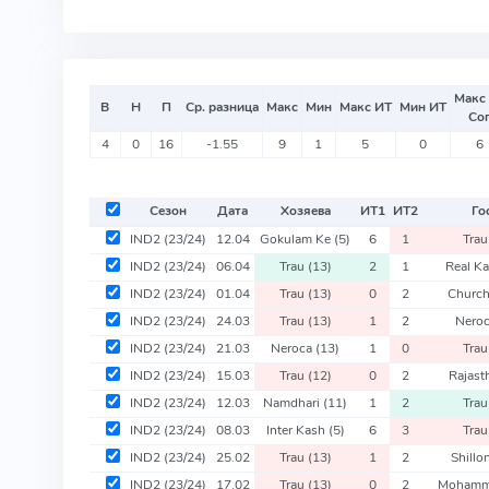
Макс
В
Н
П
Ср. разница
Макс
Мин
Макс ИТ
Мин ИТ
Со
4
0
16
-1.55
9
1
5
0
6
Сезон
Дата
Хозяева
ИТ
1
ИТ
2
Го
IND2
(23/24)
12.04
Gokulam Ke
(5)
6
1
Tra
IND2
(23/24)
06.04
Trau
(13)
2
1
Real K
IND2
(23/24)
01.04
Trau
(13)
0
2
Church
IND2
(23/24)
24.03
Trau
(13)
1
2
Nero
IND2
(23/24)
21.03
Neroca
(13)
1
0
Tra
IND2
(23/24)
15.03
Trau
(12)
0
2
Rajas
IND2
(23/24)
12.03
Namdhari
(11)
1
2
Tra
IND2
(23/24)
08.03
Inter Kash
(5)
6
3
Tra
IND2
(23/24)
25.02
Trau
(13)
1
2
Shillo
IND2
(23/24)
17.02
Trau
(13)
0
2
Moham