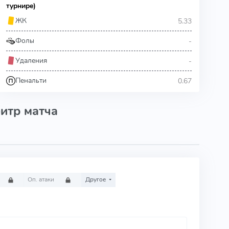
турнире)
5.33
ЖК
-
Фолы
-
Удаления
0.67
Пенальти
итр матча
Оп. атаки
Другое