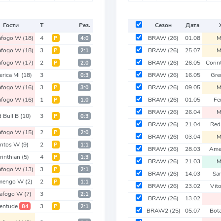
Гости
Т
Рез.
Сезон
Дата
afogo W
(18)
4
BRAW
(26)
01.08
M
Р
4:0
afogo W
(18)
3
BRAW
(26)
25.07
M
Р
2:1
afogo W
(17)
2
BRAW
(26)
26.05
Corin
Р
2:0
rica Mi
(18)
3
BRAW
(26)
16.05
Gr
0:3
afogo W
(16)
3
BRAW
(26)
09.05
M
Р
3:0
afogo W
(16)
1
BRAW
(26)
01.05
Fe
Р
1:0
BRAW
(26)
26.04
M
 Bull B
(10)
3
Р
0:3
BRAW
(26)
21.04
Red
afogo W
(15)
2
Р
2:0
BRAW
(26)
03.04
M
antos W
(9)
2
Р
1:1
BRAW
(26)
28.03
Ame
rinthian
(5)
4
Р
1:3
BRAW
(26)
21.03
M
afogo W
(13)
3
Р
2:1
BRAW
(26)
14.03
Sa
amengo W
(2)
2
Р
1:1
BRAW
(26)
23.02
Vit
tafogo W
(7)
3
2:1
BRAW
(26)
13.02
ventude
3
84
Р
2:1
BRAW2
(25)
05.07
Bot