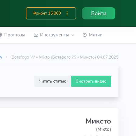
Войти
Фрибет 15 000
Прогнозы
Инструменты
Матчи
n
Botafogo W - Mixto (Ботафого Ж - Миксто) 04.07.2025
Читать статью
Смотреть видео
Миксто
(Mixto)