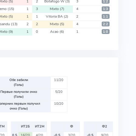
Mixto
(5)
1
2
Botafogo W
(3)
3
1:2
emo
(15)
1
3
Mixto
(7)
4
1:3
Mixto
(5)
1
1
Vitoria BA
(2)
2
1:1
ysandu
(13)
2
2
Mixto
(5)
4
2:2
Mixto
(9)
1
0
Acao
(6)
1
1:0
Обе забили
11/20
(Голы)
Первые получили очко
5/20
(Голы)
оперник первым получил
10/20
очко (Голы)
ТМ
ИТ2Б
ИТ2М
Ф
Ф2
/20
0.5
16/20
4/20
-0.5
3/20
-0.5
9/20