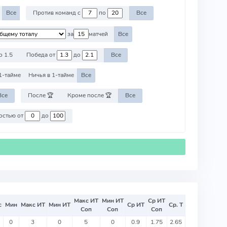
Все
Против команд с
по
Все
за
матчей
Все
о 1.5
Победа от
до
Все
1-тайме
Ничья в 1-тайме
Все
Все
После 🏆
Кроме после 🏆
Все
Против команд со стоимостью от
до
Макс ИТ
Мин ИТ
Ср ИТ
с
Мин
Макс ИТ
Мин ИТ
Ср ИТ
Ср. Т
Соп
Соп
Соп
0
3
0
5
0
0.9
1.75
2.65