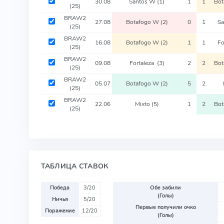
30.08
Santos W
(1)
1
1
Bo
(25)
BRAW2
27.08
Botafogo W
(2)
0
1
S
(25)
BRAW2
16.08
Botafogo W
(2)
1
1
Fo
(25)
BRAW2
09.08
Fortaleza
(3)
2
2
Bo
(25)
BRAW2
05.07
Botafogo W
(2)
5
2
(25)
BRAW2
22.06
Mixto
(5)
1
2
Bo
(25)
ТАБЛИЦА СТАВОК
Победа
3/20
Обе забили
(Голы)
Ничья
5/20
Первые получили очко
Поражение
12/20
(Голы)