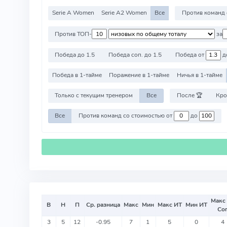
Serie A Women
Serie A2 Women
Все
П
Против ТОП-
за
Победа до 1.5
Победа соп. до 1.5
Победа от
д
Победа в 1-тайме
Поражение в 1-тайме
Ничья в 1-тайме
Только с текущим тренером
Все
После 🏆
Кро
Все
Против команд со стоимостью от
до
Макс
В
Н
П
Ср. разница
Макс
Мин
Макс ИТ
Мин ИТ
Со
3
5
12
-0.95
7
1
5
0
4