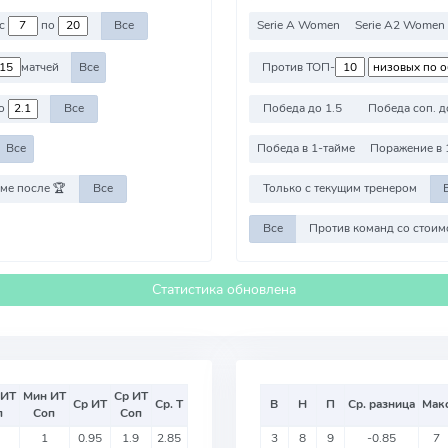
ротив команд с
по
Все
Serie A Women
Serie A2 Women
матчей
Все
Против ТОП-
о
Все
Победа до 1.5
Победа соп. д
Все
Победа в 1-тайме
Поражение в 
ме после 🏆
Все
Только с текущим тренером
Все
Статистика обновлена
 ИТ
Мин ИТ
Ср ИТ
Ср ИТ
Ср. Т
В
Н
П
Ср. разница
Мак
п
Соп
Соп
1
0.95
1.9
2.85
3
8
9
-0.85
7