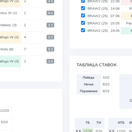
tafogo W
(2)
2
1:1
BRAW2
(25)
22.06
BRAW2
(25)
14.06
R
antos W
(1)
1
0:1
BRAW2
(25)
07.06
BRAW2
(25)
25.05
Pa
rtaleza
(3)
2
1:1
BRAW2
(25)
19.05
tafogo W
(2)
4
2:2
Mixto
(6)
7
5:2
tafogo W
(3)
3
1:2
ТАБЛИЦА СТАВОК
Победа
3/20
Ничья
8/20
Поражение
9/20
С
12/20
5/20
ТБ
ТМ
ИТБ
И
0.5
17/20
3/20
0.5
12/20
8