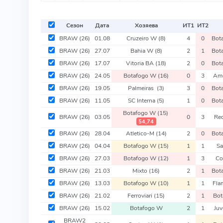
Сезон
Дата
Хозяева
ИТ
1
ИТ
2
BRAW
(26)
01.08
Cruzeiro W
(8)
4
0
Bot
BRAW
(26)
27.07
Bahia W
(8)
2
1
Bot
BRAW
(26)
17.07
Vitoria BA
(18)
2
0
Bot
BRAW
(26)
24.05
Botafogo W
(16)
0
3
Ame
BRAW
(26)
19.05
Palmeiras
(3)
3
0
Bot
BRAW
(26)
11.05
SC Interna
(5)
1
0
Bot
Botafogo W
(15)
BRAW
(26)
03.05
0
3
Red
54,74
BRAW
(26)
28.04
Atletico-M
(14)
2
0
Bot
BRAW
(26)
04.04
Botafogo W
(15)
1
1
S
BRAW
(26)
27.03
Botafogo W
(12)
1
3
Co
BRAW
(26)
21.03
Mixto
(16)
2
1
Bot
BRAW
(26)
13.03
Botafogo W
(10)
1
1
Fl
BRAW
(26)
21.02
Ferroviari
(15)
2
1
Bo
BRAW
(26)
15.02
Botafogo W
2
1
Ju
BRAW2