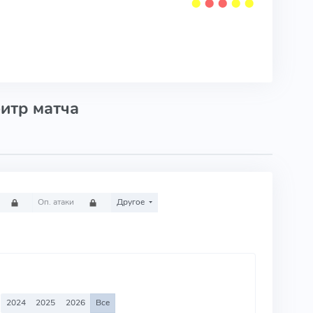
⬤
⬤
⬤
⬤
⬤
итр матча
Оп. атаки
Другое
2024
2025
2026
Все