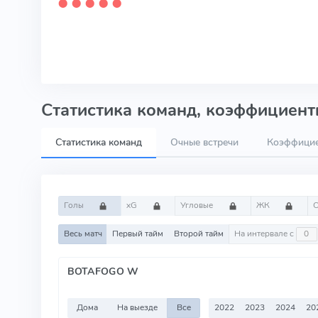
⬤
⬤
⬤
⬤
⬤
Статистика команд, коэффициенты
Статистика команд
Очные встречи
Коэффици
Голы
xG
Угловые
ЖК
Весь матч
Первый тайм
Второй тайм
На интервале с
BOTAFOGO W
Дома
На выезде
Все
2022
2023
2024
20