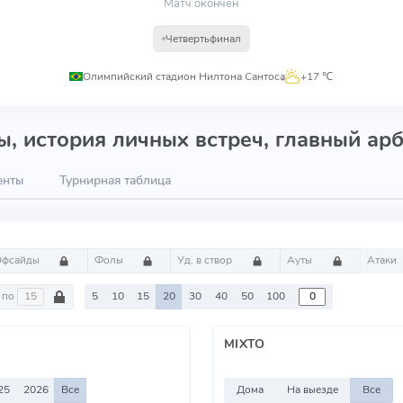
Матч окончен
Четвертьфинал
Олимпийский стадион Нилтона Сантоса
,
+17 ℃
, история личных встреч, главный арб
енты
Турнирная таблица
Офсайды
Фолы
Уд. в створ
Ауты
Атаки
по
5
10
15
20
30
40
50
100
MIXTO
25
2026
Все
Дома
На выезде
Все