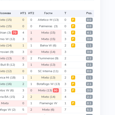
Хозяева
ИТ
1
ИТ
2
Гости
Т
Рез.
ixto
(15)
0
0
Atletico-M
(13)
0
Р
0:0
ixto
(15)
0
0
Palmeiras
(3)
0
Р
0:0
thian
(3)
4
1
Mixto
(15)
5
70
Р
4:1
emio W
(12)
3
0
Mixto
(15)
3
Р
3:0
ixto
(14)
1
1
Bahia W
(6)
2
Р
1:1
rroviari
(9)
3
0
Mixto
(14)
3
3:0
ixto
(13)
0
2
Fluminense
(9)
2
0:2
 Bull B
(12)
3
1
Mixto
(13)
4
3:1
ixto
(12)
0
0
SC Interna
(11)
0
0:0
rica Mi
(18)
1
1
Mixto
(13)
2
Р
1:1
ixto
(16)
2
1
Botafogo W
(13)
3
Р
2:1
ntos W
(6)
3
0
Mixto
(13)
3
90
Р
3:0
oria BA
(15)
2
2
Mixto
(14)
4
2:2
Mixto
0
1
Flamengo W
1
Р
0:1
afogo W
(2)
5
2
Mixto
(6)
7
5:2