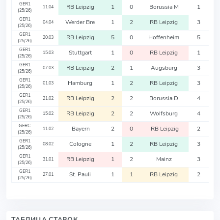
GER1
RB Leipzig
1
0
Borussia M
1
11.04
(25/26)
GER1
Werder Bre
1
2
RB Leipzig
3
04.04
(25/26)
GER1
RB Leipzig
5
0
Hoffenheim
5
20.03
(25/26)
GER1
Stuttgart
1
0
RB Leipzig
1
15.03
(25/26)
GER1
RB Leipzig
2
1
Augsburg
3
07.03
(25/26)
GER1
Hamburg
1
2
RB Leipzig
3
01.03
(25/26)
GER1
RB Leipzig
2
2
Borussia D
4
21.02
(25/26)
GER1
RB Leipzig
2
2
Wolfsburg
4
15.02
(25/26)
GERC
Bayern
2
0
RB Leipzig
2
11.02
(25/26)
GER1
Cologne
1
2
RB Leipzig
3
08.02
(25/26)
GER1
RB Leipzig
1
2
Mainz
3
31.01
(25/26)
GER1
St. Pauli
1
1
RB Leipzig
2
27.01
(25/26)
ТАБЛИЦА СТАВОК