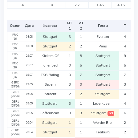
4
0
2.7
1.45
4.15
ИТ
ИТ
Сезон
Дата
Хозяева
Гости
Т
1
2
FRIC
Stuttgart
3
1
Everton
4
08.08
(26)
FRIC
Stuttgart
2
2
Paris
4
01.08
(26)
FRIC
Kickers Of
1
8
Stuttgart
9
29.07
(26)
FRIC
Hollenbach
0
5
Stuttgart
5
25.07
(26)
FRIC
TSG Baling
0
7
Stuttgart
7
19.07
(26)
GERC
Bayern
3
0
Stuttgart
3
23.05
(25/26)
GER1
Eintracht
2
2
Stuttgart
4
16.05
(25/26)
GER1
Stuttgart
3
1
Leverkusen
4
09.05
(25/26)
GER1
Hoffenheim
3
3
Stuttgart
6
69
02.05
(25/26)
GER1
Stuttgart
1
1
Werder Bre
2
26.04
(25/26)
GERC
Stuttgart
1
1
Freiburg
2
23.04
(25/26)