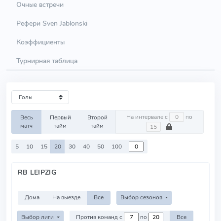
Очные встречи
Рефери Sven Jablonski
Коэффициенты
Турнирная таблица
На интервале с
по
Весь
Первый
Второй
матч
тайм
тайм
5
10
15
20
30
40
50
100
RB LEIPZIG
Дома
На выезде
Все
Выбор сезонов
Выбор лиги
Против команд с
по
Все