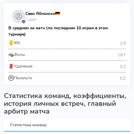
Свен Яблонски
Судья
⬤
В среднем за матч (по последним 10 играм в этом
турнире)
2.9
ЖК
19.7
Фолы
0.2
Удаления
0.2
Пенальти
Статистика команд, коэффициенты,
история личных встреч, главный
арбитр матча
Статистика команд