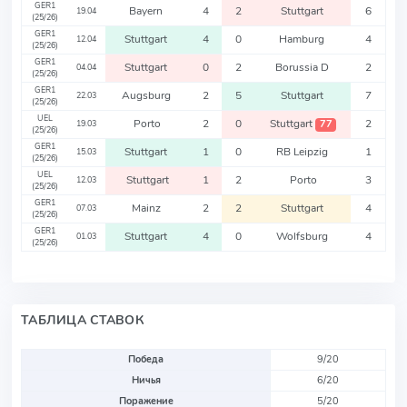
GER1
Bayern
4
2
Stuttgart
6
19.04
(25/26)
GER1
Stuttgart
4
0
Hamburg
4
12.04
(25/26)
GER1
Stuttgart
0
2
Borussia D
2
04.04
(25/26)
GER1
Augsburg
2
5
Stuttgart
7
22.03
(25/26)
UEL
Porto
2
0
Stuttgart
2
77
19.03
(25/26)
GER1
Stuttgart
1
0
RB Leipzig
1
15.03
(25/26)
UEL
Stuttgart
1
2
Porto
3
12.03
(25/26)
GER1
Mainz
2
2
Stuttgart
4
07.03
(25/26)
GER1
Stuttgart
4
0
Wolfsburg
4
01.03
(25/26)
ТАБЛИЦА СТАВОК
Победа
9/20
Ничья
6/20
Поражение
5/20