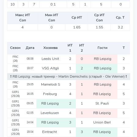
10
3
7
0.1
5
1
5
0
Макс ИТ
Мин ИТ
Ср ИТ
Ср ИТ
Ср. Т
Соп
Соп
Соп
4
0
1.65
1.55
3.2
ИТ
ИТ
Сезон
Дата
Хозяева
Гости
Т
1
2
FRIC
Leeds Unit
2
0
RB Leipzig
2
08.08
(26)
FRIC
VSG Altgli
1
2
RB Leipzig
3
18.07
(26)
❗️ RB Leipzig: новый тренер - Martin Demichelis
(старый - Ole Werner)
❗️
FRIC
Mamelodi S
3
1
RB Leipzig
4
29.05
(26)
GER1
Freiburg
4
1
RB Leipzig
5
16.05
(25/26)
GER1
RB Leipzig
2
1
St. Pauli
3
09.05
(25/26)
GER1
Leverkusen
4
1
RB Leipzig
5
02.05
(25/26)
GER1
RB Leipzig
3
1
Union Berl
4
24.04
(25/26)
GER1
Eintracht
1
3
RB Leipzig
4
18.04
(25/26)