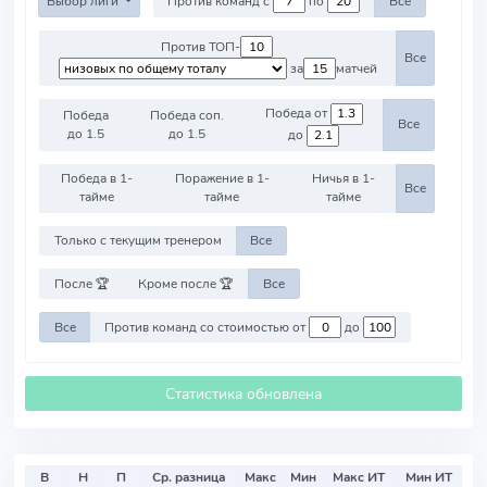
Выбор лиги
Против команд с
по
Все
Против ТОП-
Все
за
матчей
Победа от
Победа
Победа соп.
Все
до 1.5
до 1.5
до
Победа в 1-
Поражение в 1-
Ничья в 1-
Все
тайме
тайме
тайме
Только с текущим тренером
Все
После 🏆
Кроме после 🏆
Все
Все
Против команд со стоимостью от
до
Статистика обновлена
В
Н
П
Ср. разница
Макс
Мин
Макс ИТ
Мин ИТ