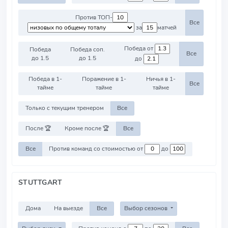
Против ТОП-
Все
за
матчей
Победа от
Победа
Победа соп.
Все
до 1.5
до 1.5
до
Победа в 1-
Поражение в 1-
Ничья в 1-
Все
тайме
тайме
тайме
Только с текущим тренером
Все
После 🏆
Кроме после 🏆
Все
Все
Против команд со стоимостью от
до
STUTTGART
Дома
На выезде
Все
Выбор сезонов