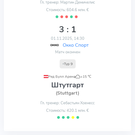
Гл. тренер: Мартин Демичелис
Стоимость: 604.6 млн. €
⬤
⬤
⬤
⬤
⬤
3 : 1
01.11.2025, 14:30
Окко Спорт
Матч окончен
Тур 9
Ред Булл Арена
,
+15 ℃
Штутгарт
(Stuttgart)
Гл. тренер: Себастьян Хоенесс
Стоимость: 420.1 млн. €
⬤
⬤
⬤
⬤
⬤