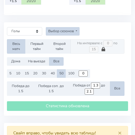
+1.5
20/20
+1.5
20/20
Выбор сезонов
На интервале с
по
Весь
Первый
Второй
матч
тайм
тайм
Дома
На выезде
Все
5
10
15
20
30
40
50
100
Победа от
до
Победа до
Победа соп. до
Все
1.5
1.5
Статистика обновлена
×
Свайп вправо, чтобы увидеть всю таблицу!