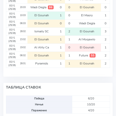
(25/26)
EGY1
Wadi Degla
0
0
El Gounah
0
86
20.03
(25/26)
EGY1
El Gounah
1
0
El Masry
1
10.03
(25/26)
EGY1
El Gounah
0
0
Wadi Degla
0
06.03
(25/26)
EGY1
Ismaily SC
1
2
El Gounah
3
28.02
(25/26)
EGY1
El Gounah
1
1
Al Moqawlo
2
23.02
(25/26)
EGY1
Al Ahly Ca
1
0
El Gounah
1
19.02
(25/26)
EGY1
El Gounah
1
1
Future
2
55
06.02
(25/26)
EGY1
Pyramids
1
1
El Gounah
2
28.01
(25/26)
ТАБЛИЦА СТАВОК
Победа
6/20
Ничья
10/20
Поражение
4/20