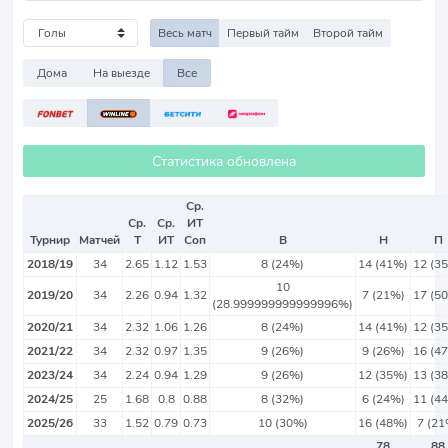
Весь матч
Первый тайм
Второй тайм
Дома
На выезде
Все
Статистика обновлена
Ср.
Ср.
Ср.
ИТ
Турнир
Матчей
Т
ИТ
Соп
В
Н
П
2018/19
34
2.65
1.12
1.53
8 (24%)
14 (41%)
12 (3
10
2019/20
34
2.26
0.94
1.32
7 (21%)
17 (5
(28.999999999999996%)
2020/21
34
2.32
1.06
1.26
8 (24%)
14 (41%)
12 (3
2021/22
34
2.32
0.97
1.35
9 (26%)
9 (26%)
16 (4
2023/24
34
2.24
0.94
1.29
9 (26%)
12 (35%)
13 (3
2024/25
25
1.68
0.8
0.88
8 (32%)
6 (24%)
11 (4
2025/26
33
1.52
0.79
0.73
10 (30%)
16 (48%)
7 (21
78
88