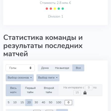
Стоимость: 2.8 млн. €
⬤
⬤
⬤
⬤
⬤
Division 1
Статистика команды и
результаты последних
матчей
Дома
На выезде
Все
Выбор сезонов
Выбор лиги
На интервале с
по
Весь
Первый
Второй
матч
тайм
тайм
5
10
15
20
30
40
50
100