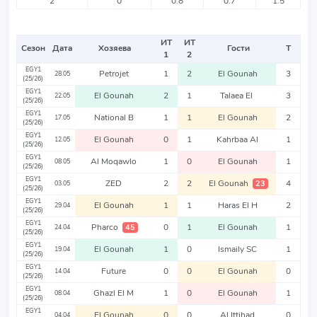
2
0
0.8
0.7
1.5
ИТ
ИТ
Сезон
Дата
Хозяева
Гости
Т
1
2
EGY1
Petrojet
1
2
El Gounah
3
28.05
(25/26)
EGY1
El Gounah
2
1
Talaea El
3
22.05
(25/26)
EGY1
National B
1
1
El Gounah
2
17.05
(25/26)
EGY1
El Gounah
0
1
Kahrbaa Al
1
12.05
(25/26)
EGY1
Al Moqawlo
1
0
El Gounah
1
08.05
(25/26)
EGY1
ZED
2
2
El Gounah
4
23
03.05
(25/26)
EGY1
El Gounah
1
1
Haras El H
2
29.04
(25/26)
EGY1
Pharco
0
1
El Gounah
1
45
24.04
(25/26)
EGY1
El Gounah
1
0
Ismaily SC
1
19.04
(25/26)
EGY1
Future
0
0
El Gounah
0
14.04
(25/26)
EGY1
Ghazl El M
1
0
El Gounah
1
08.04
(25/26)
EGY1
El Gounah
0
0
Al Ittihad
0
04.04