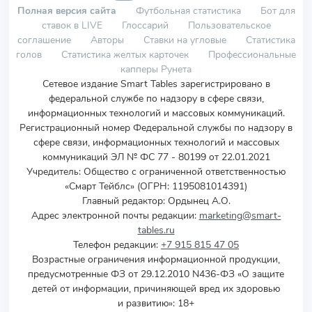
Полная версия сайта
Футбольная статистика
Бот для
ставок в LIVE
Глоссарий
Пользовательское
соглашение
Авторы
Ставки на угловые
Статистика
голов
Статистика желтых карточек
Профессиональные
капперы Рунета
Сетевое издание Smart Tables зарегистрировано в
федеральной службе по надзору в сфере связи,
информационных технологий и массовых коммуникаций.
Регистрационный номер Федеральной службы по надзору в
сфере связи, информационных технологий и массовых
коммуникаций ЭЛ № ФС 77 - 80199 от 22.01.2021
Учредитель
:
Общество с ограниченной ответственностью
«Смарт Тейблс» (ОГРН: 1195081014391)
Главный редактор: Ордынец А.О.
Адрес электронной почты редакции:
marketing@smart-
tables.ru
Телефон редакции:
+7 915 815 47 05
Возрастные ограничения информационной продукции,
предусмотренные ФЗ от 29.12.2010 N436-ФЗ «О защите
детей от информации, причиняющей вред их здоровью
и развитию»: 18+