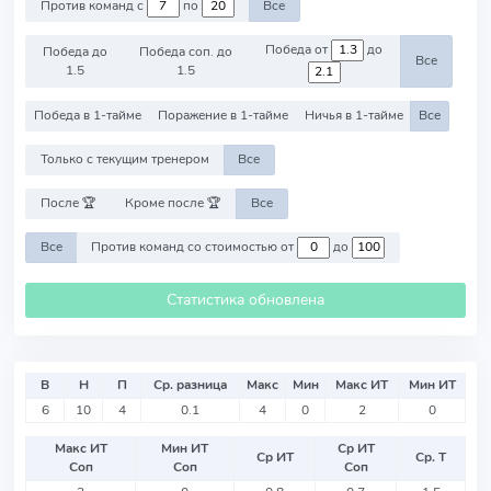
Против команд с
по
Все
Победа от
до
Победа до
Победа соп. до
Все
1.5
1.5
Победа в 1-тайме
Поражение в 1-тайме
Ничья в 1-тайме
Все
Только с текущим тренером
Все
После 🏆
Кроме после 🏆
Все
Все
Против команд со стоимостью от
до
Статистика обновлена
В
Н
П
Ср. разница
Макс
Мин
Макс ИТ
Мин ИТ
6
10
4
0.1
4
0
2
0
Макс ИТ
Мин ИТ
Ср ИТ
Ср ИТ
Ср. Т
Соп
Соп
Соп