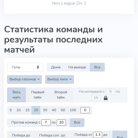
Non League Div 1
Статистика команды и
результаты последних
матчей
Дома
На выезде
Все
Выбор сезонов
Выбор лиги
На интервале с
по
Весь
Первый
Второй
матч
тайм
тайм
5
10
15
20
30
40
50
100
Против команд с
по
Все
Победа от
до
Победа до
Победа соп. до
Все