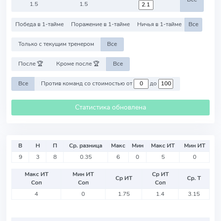
1.5
1.5
Победа в 1-тайме
Поражение в 1-тайме
Ничья в 1-тайме
Все
Только с текущим тренером
Все
После 🏆
Кроме после 🏆
Все
Все
Против команд со стоимостью от
до
Статистика обновлена
В
Н
П
Ср. разница
Макс
Мин
Макс ИТ
Мин ИТ
9
3
8
0.35
6
0
5
0
Макс ИТ
Мин ИТ
Ср ИТ
Ср ИТ
Ср. Т
Соп
Соп
Соп
4
0
1.75
1.4
3.15