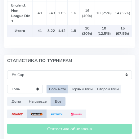
England:
Non
16
40
3.43
1.83
1.6
10 (25%)
14 (35%)
League Div
(40%)
1
16
10
15
Итого
41
3.22
1.42
1.8
(20%)
(12.5%)
(67.5%)
СТАТИСТИКА ПО ТУРНИРАМ
Весь матч
Первый тайм
Второй тайм
Дома
На выезде
Все
Статистика обновлена