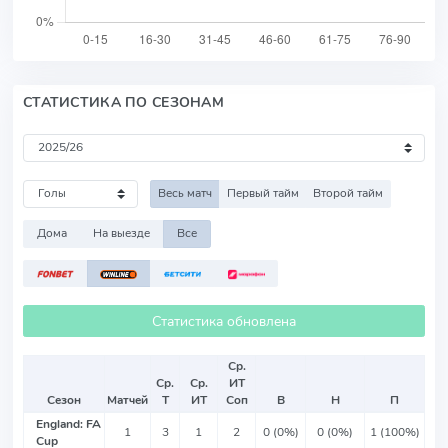
СТАТИСТИКА ПО СЕЗОНАМ
Весь матч
Первый тайм
Второй тайм
Дома
На выезде
Все
Статистика обновлена
Ср.
Ср.
Ср.
ИТ
Сезон
Матчей
Т
ИТ
Соп
В
Н
П
England: FA
1
3
1
2
0 (0%)
0 (0%)
1 (100%)
Cup