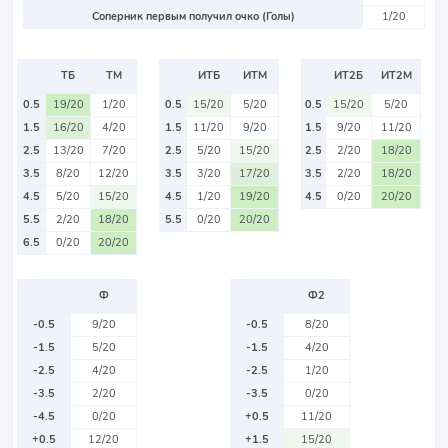
Соперник первым получил очко (Голы)
1/20
ТБ
ТМ
ИТБ
ИТМ
ИТ2Б
ИТ2М
0.5
19/20
1/20
0.5
15/20
5/20
0.5
15/20
5/20
1.5
16/20
4/20
1.5
11/20
9/20
1.5
9/20
11/20
2.5
13/20
7/20
2.5
5/20
15/20
2.5
2/20
18/20
3.5
8/20
12/20
3.5
3/20
17/20
3.5
2/20
18/20
4.5
5/20
15/20
4.5
1/20
19/20
4.5
0/20
20/20
5.5
2/20
18/20
5.5
0/20
20/20
6.5
0/20
20/20
Ф
Ф2
-0.5
9/20
-0.5
8/20
-1.5
5/20
-1.5
4/20
-2.5
4/20
-2.5
1/20
-3.5
2/20
-3.5
0/20
-4.5
0/20
+0.5
11/20
+0.5
12/20
+1.5
15/20