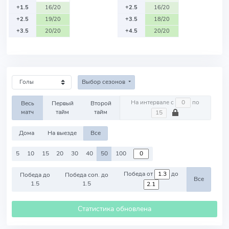
+1.5
16/20
+2.5
16/20
+2.5
19/20
+3.5
18/20
+3.5
20/20
+4.5
20/20
Выбор сезонов
На интервале с
по
Весь
Первый
Второй
матч
тайм
тайм
Дома
На выезде
Все
5
10
15
20
30
40
50
100
Победа от
до
Победа до
Победа соп. до
Все
1.5
1.5
Статистика обновлена