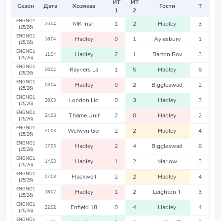
ИТ
ИТ
Сезон
Дата
Хозяева
Гости
Т
1
2
ENGNO1
MK Irish
1
2
Hadley
3
25.04
(25/26)
ENGNO1
Hadley
0
1
Aylesbury
1
18.04
(25/26)
ENGNO1
Hadley
2
1
Barton Rov
3
11.04
(25/26)
ENGNO1
Rayners La
1
5
Hadley
6
06.04
(25/26)
ENGNO1
Hadley
0
2
Biggleswad
2
03.04
(25/26)
ENGNO1
London Lio
0
3
Hadley
3
28.03
(25/26)
ENGNO1
Thame Unit
2
0
Hadley
2
24.03
(25/26)
ENGNO1
Welwyn Gar
2
2
Hadley
4
21.03
(25/26)
ENGNO1
Hadley
2
4
Biggleswad
6
17.03
(25/26)
ENGNO1
Hadley
1
2
Marlow
3
14.03
(25/26)
ENGNO1
Flackwell
2
2
Hadley
4
07.03
(25/26)
ENGNO1
Hadley
1
2
Leighton T
3
28.02
(25/26)
ENGNO1
Enfield 18
0
4
Hadley
4
22.02
(25/26)
ENGNO1