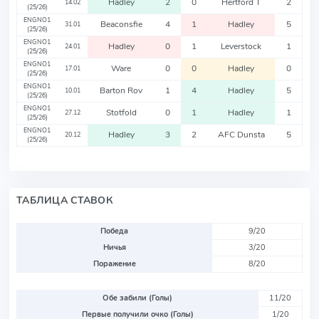
Hadley
2
0
Hertford T
2
14.02
(25/26)
ENGNO1
Beaconsfie
4
1
Hadley
5
31.01
(25/26)
ENGNO1
Hadley
0
1
Leverstock
1
24.01
(25/26)
ENGNO1
Ware
0
0
Hadley
0
17.01
(25/26)
ENGNO1
Barton Rov
1
4
Hadley
5
10.01
(25/26)
ENGNO1
Stotfold
0
1
Hadley
1
27.12
(25/26)
ENGNO1
Hadley
3
2
AFC Dunsta
5
20.12
(25/26)
ТАБЛИЦА СТАВОК
Победа
9/20
Ничья
3/20
Поражение
8/20
Обе забили (Голы)
11/20
Первые получили очко (Голы)
1/20