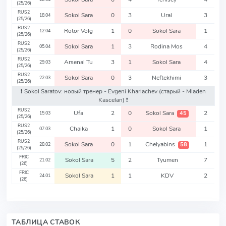
(25/26)
RUS2
Sokol Sara
0
3
Ural
3
18.04
(25/26)
RUS2
Rotor Volg
1
0
Sokol Sara
1
12.04
(25/26)
RUS2
Sokol Sara
1
3
Rodina Mos
4
05.04
(25/26)
RUS2
Arsenal Tu
3
1
Sokol Sara
4
29.03
(25/26)
RUS2
Sokol Sara
0
3
Neftekhimi
3
22.03
(25/26)
❗️ Sokol Saratov: новый тренер - Evgeni Kharlachev
(старый - Mladen
Kascelan)
❗️
RUS2
Ufa
2
0
Sokol Sara
2
45
15.03
(25/26)
RUS2
Chaika
1
0
Sokol Sara
1
07.03
(25/26)
RUS2
Sokol Sara
0
1
Chelyabins
1
58
28.02
(25/26)
FRIC
Sokol Sara
5
2
Tyumen
7
21.02
(26)
FRIC
Sokol Sara
1
1
KDV
2
24.01
(26)
ТАБЛИЦА СТАВОК