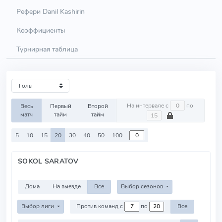
Рефери Danil Kashirin
Коэффициенты
Турнирная таблица
На интервале с
по
Весь
Первый
Второй
матч
тайм
тайм
5
10
15
20
30
40
50
100
SOKOL SARATOV
Дома
На выезде
Все
Выбор сезонов
Выбор лиги
Против команд с
по
Все