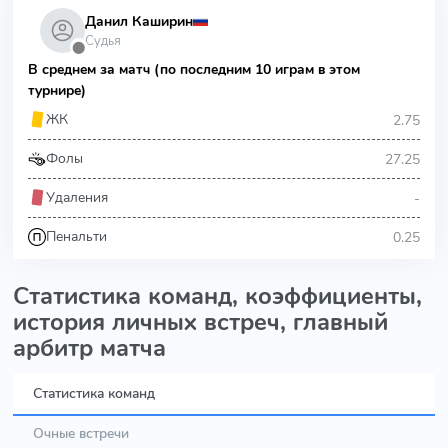
Данил Каширин
Судья
⬤
В среднем за матч (по последним 10 играм в этом
турнире)
2.75
ЖК
27.25
Фолы
-
Удаления
0.25
Пенальти
Статистика команд, коэффициенты,
история личных встреч, главный
арбитр матча
Статистика команд
Очные встречи