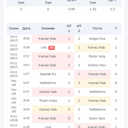
Ср ИТ
Ср. Т
Соп
Соп
Соп
3
0
0.95
1.25
2.2
ИТ
ИТ
Сезон
Дата
Хозяева
Гости
Т
1
2
RUS2
Kamaz Nab
1
2
Volga Ulya
3
09.08
(26/27)
RUS2
Ufa
1
1
Kamaz Nab
2
45
03.08
(26/27)
RUS2
Kamaz Nab
0
2
Rotor Volg
2
27.07
(26/27)
RUS2
Kamaz Nab
1
2
Nizhny Nov
3
19.07
(26/27)
RUS2
Spartak Ko
3
1
Kamaz Nab
4
12.07
(26/27)
FRIC
Neftekhimi
3
3
Kamaz Nab
6
04.07
(26)
FRIC
Kamaz Nab
2
3
Neftekhimi
5
01.07
(26)
FRIC
Rubin Kaza
1
1
Kamaz Nab
2
26.06
(26)
FRIC
Kamaz Nab
0
0
Neftekhimi
0
18.06
(26)
RUS2
Kamaz Nab
0
1
Sokol Sara
1
16.05
(25/26)
RUS2
Ural
2
0
Kamaz Nab
2
11.05