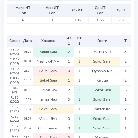
Макс ИТ
Мин ИТ
Ср ИТ
Ср ИТ
Ср. Т
Соп
Соп
Соп
4
0
0.95
1.55
2.5
ИТ
ИТ
Сезон
Дата
Хозяева
Гости
Т
1
2
RUS3A
Sokol Sara
2
1
Alania Vla
3
08.08
(26/27)
RUS3A
Mashuk-KMV
1
1
Sokol Sara
2
02.08
(26/27)
RUS3A
Sokol Sara
0
1
Dynamo Kir
1
26.07
(26/27)
RUS3A
Sokol Sara
1
1
Kaluga
2
19.07
(26/27)
FRIC
Krylya Sov
2
3
Sokol Sara
5
01.07
(26)
RUS2
Kamaz Nab
0
1
Sokol Sara
1
16.05
(25/26)
RUS2
Sokol Sara
1
1
Spartak Ko
2
10.05
(25/26)
RUS2
Volga Ulya
0
1
Sokol Sara
1
03.05
(25/26)
RUS2
Chernomore
0
1
Sokol Sara
1
26.04
(25/26)
RUS2
Sokol Sara
0
4
Yenisey
4
22.04