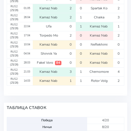
(25/26)
RUS2
Kamaz Nab
2
0
Spartak Ko
2
01.05
(25/26)
RUS2
Kamaz Nab
2
1
Chaika
3
26.04
(25/26)
RUS2
Ufa
0
1
Kamaz Nab
1
22.04
(25/26)
RUS2
Torpedo Mo
2
0
Kamaz Nab
2
17.04
(25/26)
RUS2
Kamaz Nab
0
0
Neftekhimi
0
10.04
(25/26)
RUS2
Shinnik Ya
0
0
Kamaz Nab
0
04.04
(25/26)
RUS2
Fakel Voro
0
0
Kamaz Nab
0
84
28.03
(25/26)
RUS2
Kamaz Nab
3
1
Chernomore
4
21.03
(25/26)
RUS2
Kamaz Nab
1
1
Rotor Volg
2
14.03
(25/26)
ТАБЛИЦА СТАВОК
Победа
4/20
Ничья
8/20