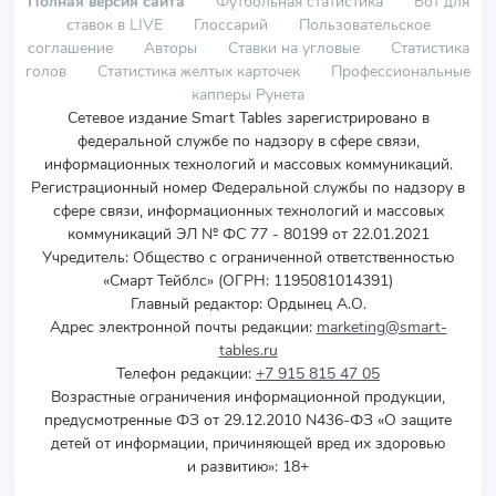
Полная версия сайта
Футбольная статистика
Бот для
ставок в LIVE
Глоссарий
Пользовательское
соглашение
Авторы
Ставки на угловые
Статистика
голов
Статистика желтых карточек
Профессиональные
капперы Рунета
Сетевое издание Smart Tables зарегистрировано в
федеральной службе по надзору в сфере связи,
информационных технологий и массовых коммуникаций.
Регистрационный номер Федеральной службы по надзору в
сфере связи, информационных технологий и массовых
коммуникаций ЭЛ № ФС 77 - 80199 от 22.01.2021
Учредитель
:
Общество с ограниченной ответственностью
«Смарт Тейблс» (ОГРН: 1195081014391)
Главный редактор: Ордынец А.О.
Адрес электронной почты редакции:
marketing@smart-
tables.ru
Телефон редакции:
+7 915 815 47 05
Возрастные ограничения информационной продукции,
предусмотренные ФЗ от 29.12.2010 N436-ФЗ «О защите
детей от информации, причиняющей вред их здоровью
и развитию»: 18+