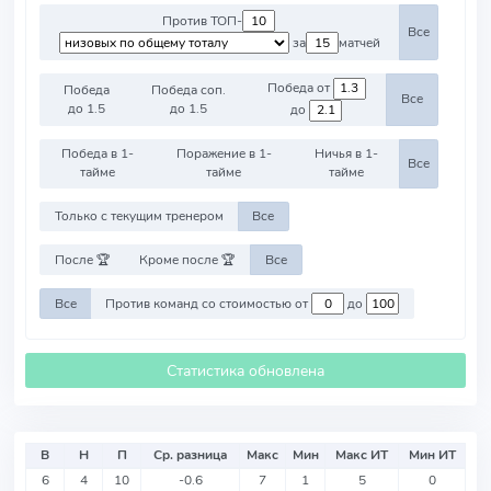
Против ТОП-
Все
за
матчей
Победа от
Победа
Победа соп.
Все
до 1.5
до 1.5
до
Победа в 1-
Поражение в 1-
Ничья в 1-
Все
тайме
тайме
тайме
Только с текущим тренером
Все
После 🏆
Кроме после 🏆
Все
Все
Против команд со стоимостью от
до
Статистика обновлена
В
Н
П
Ср. разница
Макс
Мин
Макс ИТ
Мин ИТ
6
4
10
-0.6
7
1
5
0