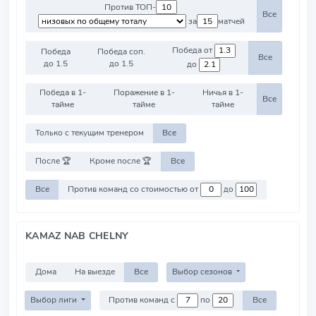
Против ТОП-
Все
за
матчей
Победа от
Победа
Победа соп.
Все
до 1.5
до 1.5
до
Победа в 1-
Поражение в 1-
Ничья в 1-
Все
тайме
тайме
тайме
Только с текущим тренером
Все
После 🏆
Кроме после 🏆
Все
Все
Против команд со стоимостью от
до
KAMAZ NAB CHELNY
Дома
На выезде
Все
Выбор сезонов
Выбор лиги
Против команд с
по
Все