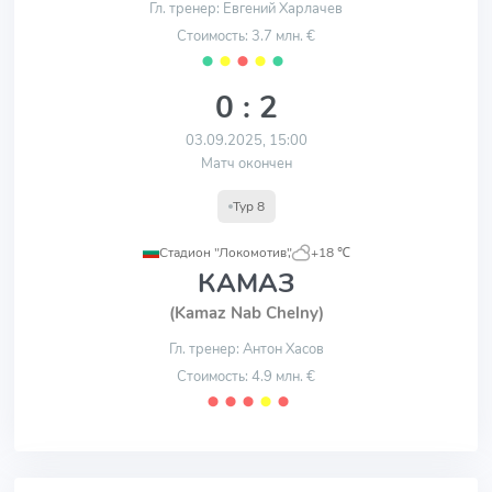
Гл. тренер: Евгений Харлачев
Стоимость: 3.7 млн. €
⬤
⬤
⬤
⬤
⬤
0 : 2
03.09.2025, 15:00
Матч окончен
Тур 8
Стадион "Локомотив"
,
+18 ℃
КАМАЗ
(Kamaz Nab Chelny)
Гл. тренер: Антон Хасов
Стоимость: 4.9 млн. €
⬤
⬤
⬤
⬤
⬤