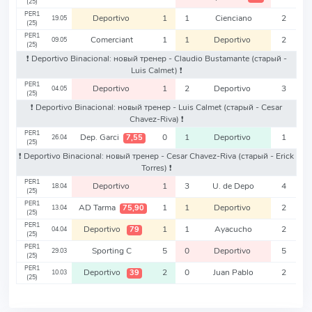
(25)
PER1
Deportivo
1
1
Cienciano
2
19.05
(25)
PER1
Comerciant
1
1
Deportivo
2
09.05
(25)
❗️ Deportivo Binacional: новый тренер - Claudio Bustamante
(старый -
Luis Calmet)
❗️
PER1
Deportivo
1
2
Deportivo
3
04.05
(25)
❗️ Deportivo Binacional: новый тренер - Luis Calmet
(старый - Cesar
Chavez-Riva)
❗️
PER1
Dep. Garci
0
1
Deportivo
1
7,55
26.04
(25)
❗️ Deportivo Binacional: новый тренер - Cesar Chavez-Riva
(старый - Erick
Torres)
❗️
PER1
Deportivo
1
3
U. de Depo
4
18.04
(25)
PER1
AD Tarma
1
1
Deportivo
2
75,90
13.04
(25)
PER1
Deportivo
1
1
Ayacucho
2
79
04.04
(25)
PER1
Sporting C
5
0
Deportivo
5
29.03
(25)
PER1
Deportivo
2
0
Juan Pablo
2
39
10.03
(25)