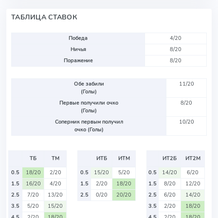
ТАБЛИЦА СТАВОК
Победа
4/20
Ничья
8/20
Поражение
8/20
Обе забили
11/20
(Голы)
Первые получили очко
8/20
(Голы)
Соперник первым получил
10/20
очко (Голы)
ТБ
ТМ
ИТБ
ИТМ
ИТ2Б
ИТ2М
0.5
18/20
2/20
0.5
15/20
5/20
0.5
14/20
6/20
1.5
16/20
4/20
1.5
2/20
18/20
1.5
8/20
12/20
2.5
7/20
13/20
2.5
0/20
20/20
2.5
6/20
14/20
3.5
5/20
15/20
3.5
2/20
18/20
4.5
2/20
18/20
4.5
2/20
18/20