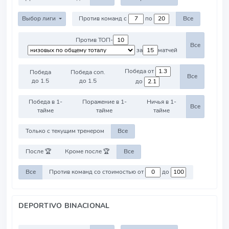
Выбор лиги
Против команд с
по
Все
Против ТОП-
Все
за
матчей
Победа от
Победа
Победа соп.
Все
до 1.5
до 1.5
до
Победа в 1-
Поражение в 1-
Ничья в 1-
Все
тайме
тайме
тайме
Только с текущим тренером
Все
После 🏆
Кроме после 🏆
Все
Все
Против команд со стоимостью от
до
DEPORTIVO BINACIONAL