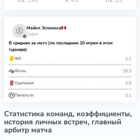
П1:
1.45
Х:
4.2
П2:
5.5
Майкл Эспиноса
Судья
⬤
В среднем за матч (по последним 10 играм в этом
турнире)
5.2
ЖК
28.3
Фолы
0.8
Удаления
0.1
Пенальти
Статистика команд, коэффициенты,
история личных встреч, главный
арбитр матча