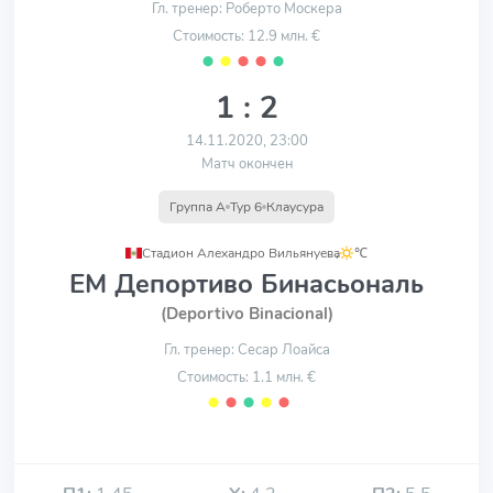
Гл. тренер: Роберто Москера
Стоимость: 12.9 млн. €
⬤
⬤
⬤
⬤
⬤
1 : 2
14.11.2020, 23:00
Матч окончен
Группа A
Тур 6
Клаусура
Стадион Алехандро Вильянуева
,
℃
ЕМ Депортиво Бинасьональ
(Deportivo Binacional)
Гл. тренер: Сесар Лоайса
Стоимость: 1.1 млн. €
⬤
⬤
⬤
⬤
⬤