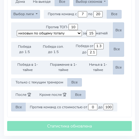
Дома
На выезде
Все
Выбор сезонов
Выбор лиги
Против команд с
по
Все
Против ТОП-
Все
за
матчей
Победа от
Победа
Победа соп.
Все
до 1.5
до 1.5
до
Победа в 1-
Поражение в 1-
Ничья в 1-
Все
тайме
тайме
тайме
Только с текущим тренером
Все
После 🏆
Кроме после 🏆
Все
Все
Против команд со стоимостью от
до
Статистика обновлена