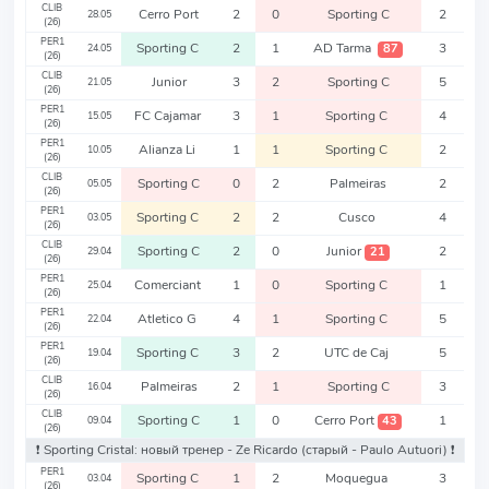
CLIB
Cerro Port
2
0
Sporting C
2
28.05
(26)
PER1
Sporting C
2
1
AD Tarma
3
87
24.05
(26)
CLIB
Junior
3
2
Sporting C
5
21.05
(26)
PER1
FC Cajamar
3
1
Sporting C
4
15.05
(26)
PER1
Alianza Li
1
1
Sporting C
2
10.05
(26)
CLIB
Sporting C
0
2
Palmeiras
2
05.05
(26)
PER1
Sporting C
2
2
Cusco
4
03.05
(26)
CLIB
Sporting C
2
0
Junior
2
21
29.04
(26)
PER1
Comerciant
1
0
Sporting C
1
25.04
(26)
PER1
Atletico G
4
1
Sporting C
5
22.04
(26)
PER1
Sporting C
3
2
UTC de Caj
5
19.04
(26)
CLIB
Palmeiras
2
1
Sporting C
3
16.04
(26)
CLIB
Sporting C
1
0
Cerro Port
1
43
09.04
(26)
❗️ Sporting Cristal: новый тренер - Ze Ricardo
(старый - Paulo Autuori)
❗️
PER1
Sporting C
1
2
Moquegua
3
03.04
(26)