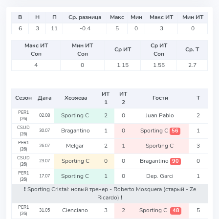
В
Н
П
Ср. разница
Макс
Мин
Макс ИТ
Мин ИТ
6
3
11
-0.4
5
0
3
0
Макс ИТ
Мин ИТ
Ср ИТ
Ср ИТ
Ср. Т
Соп
Соп
Соп
4
0
1.15
1.55
2.7
ИТ
ИТ
Сезон
Дата
Хозяева
Гости
Т
1
2
PER1
Sporting C
2
0
Juan Pablo
2
02.08
(26)
CSUD
Bragantino
1
0
Sporting C
1
56
30.07
(26)
PER1
Melgar
2
1
Sporting C
3
26.07
(26)
CSUD
Sporting C
0
0
Bragantino
0
90
23.07
(26)
PER1
Sporting C
1
0
Dep. Garci
1
17.07
(26)
❗️ Sporting Cristal: новый тренер - Roberto Mosquera
(старый - Ze
Ricardo)
❗️
PER1
Cienciano
3
2
Sporting C
5
48
31.05
(26)