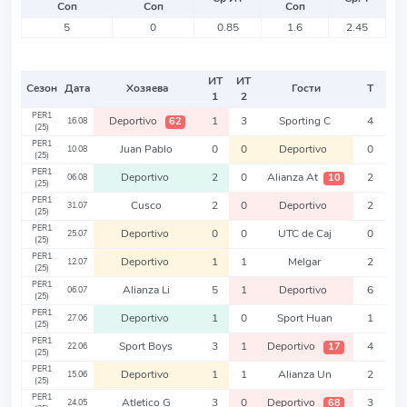
Соп
Соп
Соп
5
0
0.85
1.6
2.45
ИТ
ИТ
Сезон
Дата
Хозяева
Гости
Т
1
2
PER1
Deportivo
1
3
Sporting C
4
62
16.08
(25)
PER1
Juan Pablo
0
0
Deportivo
0
10.08
(25)
PER1
Deportivo
2
0
Alianza At
2
10
06.08
(25)
PER1
Cusco
2
0
Deportivo
2
31.07
(25)
PER1
Deportivo
0
0
UTC de Caj
0
25.07
(25)
PER1
Deportivo
1
1
Melgar
2
12.07
(25)
PER1
Alianza Li
5
1
Deportivo
6
06.07
(25)
PER1
Deportivo
1
0
Sport Huan
1
27.06
(25)
PER1
Sport Boys
3
1
Deportivo
4
17
22.06
(25)
PER1
Deportivo
1
1
Alianza Un
2
15.06
(25)
PER1
Atletico G
3
0
Deportivo
3
68
24.05