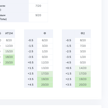
чили
7/20
)
рвым
9/20
Голы)
Б
ИТ2М
Ф
Ф2
0
8/20
-0.5
6/20
-0.5
8/20
0
12/20
-1.5
3/20
-1.5
7/20
0
15/20
-2.5
1/20
-2.5
3/20
0
18/20
-3.5
0/20
-3.5
1/20
0
20/20
+0.5
12/20
-4.5
0/20
+1.5
13/20
+0.5
14/20
+2.5
17/20
+1.5
17/20
+3.5
19/20
+2.5
19/20
+4.5
20/20
+3.5
20/20