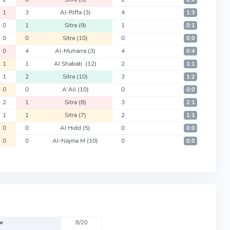
1
3
Al-Riffa
(3)
4
1:3
0
1
Sitra
(9)
1
0:1
0
0
Sitra
(10)
0
0:0
0
4
Al-Muharra
(3)
4
0:4
1
1
Al Shabab
(12)
2
1:1
1
2
Sitra
(10)
3
1:2
0
0
A'Ali
(10)
0
0:0
2
1
Sitra
(8)
3
2:1
1
1
Sitra
(7)
2
1:1
0
0
Al Hidd
(5)
0
0:0
0
0
Al-Najma M
(10)
0
0:0
и
8/20