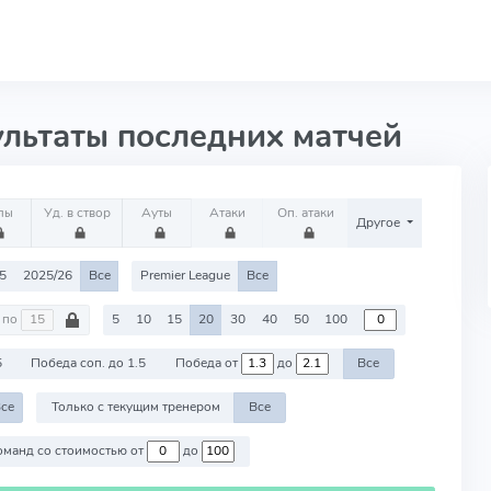
ультаты последних матчей
лы
Уд. в створ
Ауты
Атаки
Оп. атаки
Другое
5
2025/26
Все
Premier League
Все
по
5
10
15
20
30
40
50
100
5
Победа соп. до 1.5
Победа от
до
Все
се
Только с текущим тренером
Все
Против команд со стоимостью от
до