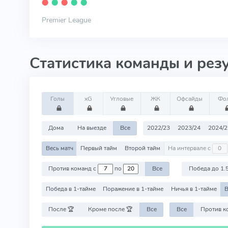
⬤
⬤
⬤
⬤
⬤
Premier League
Статистика команды и рез
Голы
xG
Угловые
ЖК
Офсайды
Фо
Дома
На выезде
Все
2022/23
2023/24
2024/2
Весь матч
Первый тайм
Второй тайм
На интервале с
Против команд с
по
Все
Победа до 1.
Победа в 1-тайме
Поражение в 1-тайме
Ничья в 1-тайме
В
После 🏆
Кроме после 🏆
Все
Все