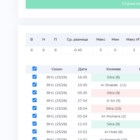
Статист
В
Н
П
Ср. разница
Макс
Мин
Макс И
6
6
8
-0.45
5
0
3
Сезон
Дата
Хозяева
BH1
(25/26)
16.05
Sitra
(8)
BH1
(25/26)
10.05
Al Shabab
(11)
BH1
(25/26)
05.05
Sitra
(9)
BH1
(25/26)
27.04
A'Ali
(5)
BH1
(25/26)
18.04
Sitra
(10)
BH1
(25/26)
03.04
Al-Muharra
(2)
BH1
(25/26)
12.03
Sitra
(9)
BH1
(25/26)
23.02
Al Hidd
(6)
BH1
(25/26)
14.02
Al-Najma M
(10)