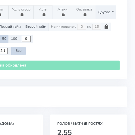
лы
Уд. в створ
Ауты
Атаки
Оп. атаки
Другое
Первый тайм
Второй тайм
На интервале с
по
50
100
Все
ика обновлена
 (ДОМА)
ГОЛОВ / МАТЧ (В ГОСТЯХ)
2.55