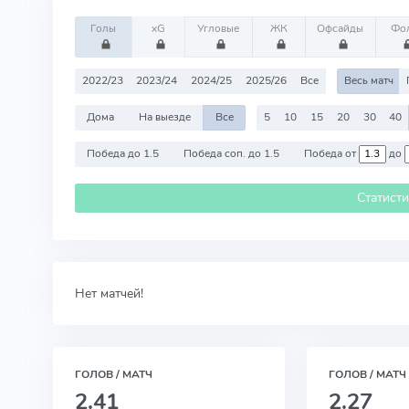
Голы
xG
Угловые
ЖК
Офсайды
Фо
2022/23
2023/24
2024/25
2025/26
Все
Весь матч
Дома
На выезде
Все
5
10
15
20
30
40
Победа до 1.5
Победа соп. до 1.5
Победа от
до
Статист
Нет матчей!
ГОЛОВ / МАТЧ
ГОЛОВ / МАТЧ
2.41
2.27