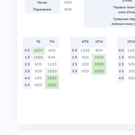
(Голы)
Ничья
6/20
Первые полу
Поражение
8/20
очко (Голы
Соперник пе
получил очко (
ТБ
ТМ
ИТБ
ИТМ
ИТ2
0.5
16/20
4/20
0.5
12/20
8/20
0.5
12/2
1.5
14/20
6/20
1.5
4/20
16/20
1.5
8/2
2.5
9/20
11/20
2.5
2/20
18/20
2.5
5/2
3.5
5/20
15/20
3.5
0/20
20/20
3.5
2/2
4.5
1/20
19/20
4.5
0/2
5.5
0/20
20/20