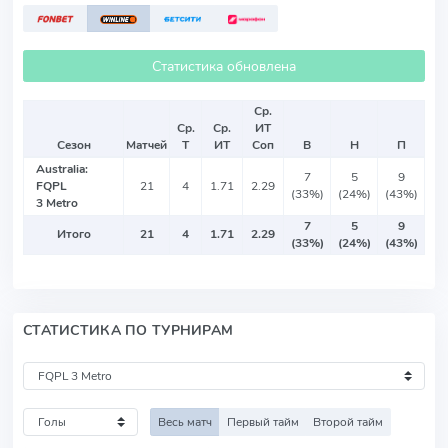
Статистика обновлена
Ср.
Ср.
Ср.
ИТ
Сезон
Матчей
Т
ИТ
Соп
В
Н
П
Australia:
7
5
9
FQPL
21
4
1.71
2.29
(33%)
(24%)
(43%)
3 Metro
7
5
9
Итого
21
4
1.71
2.29
(33%)
(24%)
(43%)
СТАТИСТИКА ПО ТУРНИРАМ
Весь матч
Первый тайм
Второй тайм