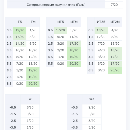
Соперник первым получил очко (Голы)
7/20
ТБ
ТМ
ИТБ
ИТМ
ИТ2Б
ИТ2М
0.5
19/20
1/20
0.5
17/20
3/20
0.5
16/20
4/20
1.5
17/20
3/20
1.5
9/20
11/20
1.5
12/20
8/20
2.5
14/20
6/20
2.5
3/20
17/20
2.5
7/20
13/20
3.5
10/20
10/20
3.5
2/20
18/20
3.5
4/20
16/20
4.5
8/20
12/20
4.5
1/20
19/20
4.5
3/20
17/20
5.5
7/20
13/20
5.5
0/20
20/20
5.5
3/20
17/20
6.5
1/20
19/20
6.5
0/20
20/20
7.5
1/20
19/20
8.5
0/20
20/20
Ф
Ф2
-0.5
6/20
-0.5
9/20
-1.5
3/20
-1.5
5/20
-2.5
1/20
-2.5
3/20
-3.5
1/20
-3.5
3/20