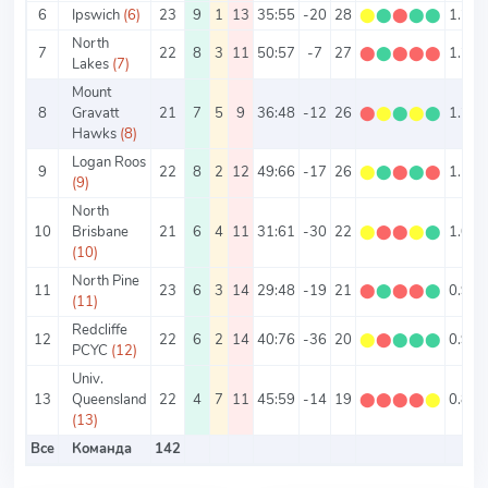
6
Ipswich
(6)
23
9
1
13
35:55
-20
28
⬤
⬤
⬤
⬤
⬤
1.22
North
7
22
8
3
11
50:57
-7
27
⬤
⬤
⬤
⬤
⬤
1.23
Lakes
(7)
Mount
8
Gravatt
21
7
5
9
36:48
-12
26
⬤
⬤
⬤
⬤
⬤
1.24
Hawks
(8)
Logan Roos
9
22
8
2
12
49:66
-17
26
⬤
⬤
⬤
⬤
⬤
1.18
(9)
North
10
Brisbane
21
6
4
11
31:61
-30
22
⬤
⬤
⬤
⬤
⬤
1.05
(10)
North Pine
11
23
6
3
14
29:48
-19
21
⬤
⬤
⬤
⬤
⬤
0.91
(11)
Redcliffe
12
22
6
2
14
40:76
-36
20
⬤
⬤
⬤
⬤
⬤
0.91
PCYC
(12)
Univ.
13
Queensland
22
4
7
11
45:59
-14
19
⬤
⬤
⬤
⬤
⬤
0.86
(13)
Все
Команда
142