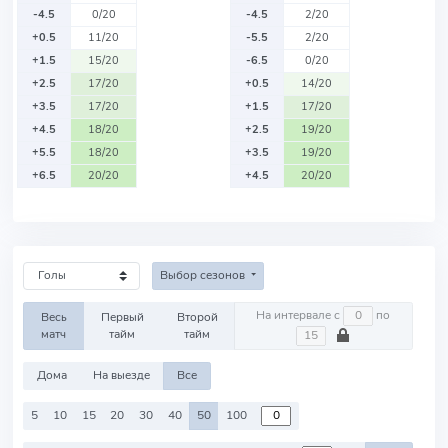
-4.5
0/20
-4.5
2/20
+0.5
11/20
-5.5
2/20
+1.5
15/20
-6.5
0/20
+2.5
17/20
+0.5
14/20
+3.5
17/20
+1.5
17/20
+4.5
18/20
+2.5
19/20
+5.5
18/20
+3.5
19/20
+6.5
20/20
+4.5
20/20
Выбор сезонов
На интервале с
по
Весь
Первый
Второй
матч
тайм
тайм
Дома
На выезде
Все
5
10
15
20
30
40
50
100