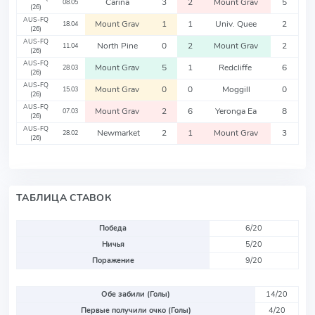
Carina
3
2
Mount Grav
5
08.05
(26)
AUS-FQ
Mount Grav
1
1
Univ. Quee
2
18.04
(26)
AUS-FQ
North Pine
0
2
Mount Grav
2
11.04
(26)
AUS-FQ
Mount Grav
5
1
Redcliffe
6
28.03
(26)
AUS-FQ
Mount Grav
0
0
Moggill
0
15.03
(26)
AUS-FQ
Mount Grav
2
6
Yeronga Ea
8
07.03
(26)
AUS-FQ
Newmarket
2
1
Mount Grav
3
28.02
(26)
ТАБЛИЦА СТАВОК
Победа
6/20
Ничья
5/20
Поражение
9/20
Обе забили (Голы)
14/20
Первые получили очко (Голы)
4/20