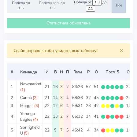
Победа от
до
Победа до
Победа соп. до
Все
1.5
1.5
Статистика обновлена
×
Свайп вправо, чтобы увидеть всю таблицу!
#
Команда
И
В
Н
П
Голы
Р
О
Посл. 5
О/И
Newmarket
1
21
16
3
2
83:26
57
51
⬤
⬤
⬤
⬤
⬤
2.43
(1)
2
Carina
(2)
21
14
3
4
68:36
32
45
⬤
⬤
⬤
⬤
⬤
2.14
3
Moggill
(3)
22
12
6
4
59:31
28
42
⬤
⬤
⬤
⬤
⬤
1.91
Yeronga
4
22
13
2
7
66:32
34
41
⬤
⬤
⬤
⬤
⬤
1.86
Eagles
(4)
Springfield
5
22
9
7
6
46:42
4
34
⬤
⬤
⬤
⬤
⬤
1.55
U
(5)