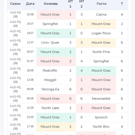
ИТ
ИТ
Сезон
Дата
Хозяева
Гости
Т
1
2
AUS-FQ
Mount Grav
1
3
Carina
4
02.08
(26)
AUS-FQ
Springfiel
1
1
Mount Grav
2
25.07
(26)
AUS-FQ
Mount Grav
1
0
Logan Roos
1
18.07
(26)
AUS-FQ
Univ. Quee
3
3
Mount Grav
6
11.07
(26)
AUS-FQ
Mount Grav
2
1
North Pine
3
05.07
(26)
AUS-FQ
Mount Grav
2
4
Springfiel
6
01.07
(26)
AUS-FQ
Redcliffe
2
4
Mount Grav
6
28.06
(26)
AUS-FQ
Moggill
2
1
Mount Grav
3
13.06
(26)
AUS-FQ
Yeronga Ea
6
0
Mount Grav
6
09.06
(26)
AUS-FQ
Mount Grav
0
6
Newmarket
6
06.06
(26)
AUS-FQ
North Lake
2
1
Mount Grav
3
31.05
(26)
AUS-FQ
Mount Grav
1
0
Ipswich
1
23.05
(26)
AUS-FQ
Mount Grav
2
2
North Bris
4
17.05
(26)
AUS-FQ