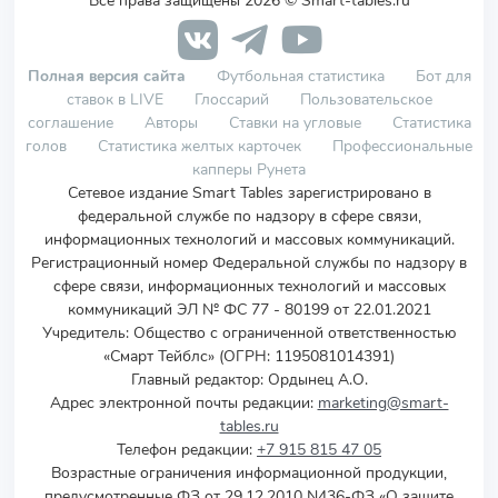
Все права защищены 2026 © Smart-tables.ru
Полная версия сайта
Футбольная статистика
Бот для
ставок в LIVE
Глоссарий
Пользовательское
соглашение
Авторы
Ставки на угловые
Статистика
голов
Статистика желтых карточек
Профессиональные
капперы Рунета
Сетевое издание Smart Tables зарегистрировано в
федеральной службе по надзору в сфере связи,
информационных технологий и массовых коммуникаций.
Регистрационный номер Федеральной службы по надзору в
сфере связи, информационных технологий и массовых
коммуникаций ЭЛ № ФС 77 - 80199 от 22.01.2021
Учредитель
:
Общество с ограниченной ответственностью
«Смарт Тейблс» (ОГРН: 1195081014391)
Главный редактор: Ордынец А.О.
Адрес электронной почты редакции:
marketing@smart-
tables.ru
Телефон редакции:
+7 915 815 47 05
Возрастные ограничения информационной продукции,
предусмотренные ФЗ от 29.12.2010 N436-ФЗ «О защите