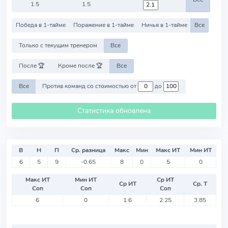
1.5
1.5
Победа в 1-тайме
Поражение в 1-тайме
Ничья в 1-тайме
Все
Только с текущим тренером
Все
После 🏆
Кроме после 🏆
Все
Все
Против команд со стоимостью от
до
Статистика обновлена
В
Н
П
Ср. разница
Макс
Мин
Макс ИТ
Мин ИТ
6
5
9
-0.65
8
0
5
0
Макс ИТ
Мин ИТ
Ср ИТ
Ср ИТ
Ср. Т
Соп
Соп
Соп
6
0
1.6
2.25
3.85