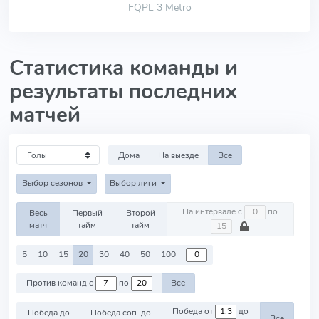
FQPL 3 Metro
Статистика команды и
результаты последних
матчей
Дома
На выезде
Все
Выбор сезонов
Выбор лиги
На интервале с
по
Весь
Первый
Второй
матч
тайм
тайм
5
10
15
20
30
40
50
100
Против команд с
по
Все
Победа от
до
Победа до
Победа соп. до
Все