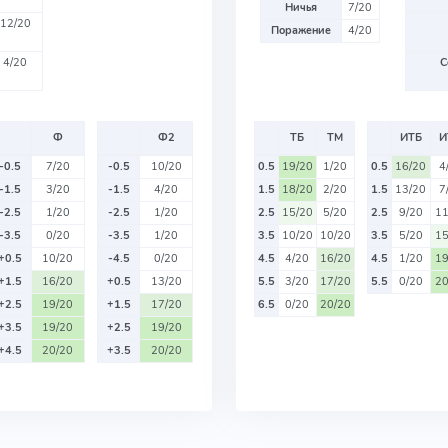
Ничья
7/20
12/20
Поражение
4/20
4/20
С
Ф
Ф2
ТБ
ТМ
ИТБ
И
-0.5
7/20
-0.5
10/20
0.5
19/20
1/20
0.5
16/20
4
-1.5
3/20
-1.5
4/20
1.5
18/20
2/20
1.5
13/20
7
-2.5
1/20
-2.5
1/20
2.5
15/20
5/20
2.5
9/20
11
-3.5
0/20
-3.5
1/20
3.5
10/20
10/20
3.5
5/20
15
+0.5
10/20
-4.5
0/20
4.5
4/20
16/20
4.5
1/20
19
+1.5
16/20
+0.5
13/20
5.5
3/20
17/20
5.5
0/20
20
+2.5
19/20
+1.5
17/20
6.5
0/20
20/20
+3.5
19/20
+2.5
19/20
+4.5
20/20
+3.5
20/20