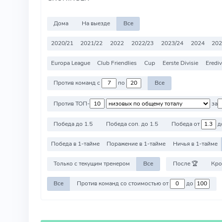
Дома
На выезде
Все
2020/21
2021/22
2022
2022/23
2023/24
2024
202
Europa League
Club Friendlies
Cup
Eerste Divisie
Erediv
Против команд с
по
Все
Против ТОП-
за
Победа до 1.5
Победа соп. до 1.5
Победа от
д
Победа в 1-тайме
Поражение в 1-тайме
Ничья в 1-тайме
Только с текущим тренером
Все
После 🏆
Кро
Все
Против команд со стоимостью от
до