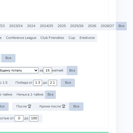
/23
2023/24
2024
2024/25
2025
2025/26
2026
2026/27
Все
e
Conference League
Club Friendlies
Cup
Eredivisie
Все
за
матчей
Все
о 1.5
Победа от
до
Все
1-тайме
Ничья в 1-тайме
Все
Все
После 🏆
Кроме после 🏆
Все
Против команд со стоимостью от
до