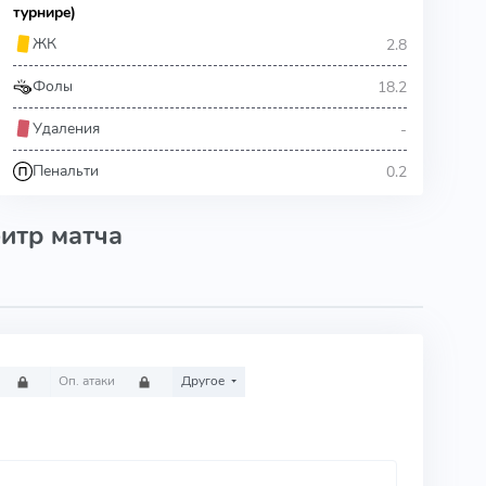
турнире)
2.8
ЖК
18.2
Фолы
-
Удаления
0.2
Пенальти
итр матча
Оп. атаки
Другое