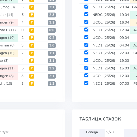
ijmeg
(3)
3
NED1
(25/26)
23.04
Go
Р
2:1
sior
(14)
5
NEDC
(25/26)
19.04
Р
2:3
ingen
(9)
4
UCOL
(25/26)
16.04
Р
3:1
ead E
(11)
0
NED1
(25/26)
12.04
A
Р
0:0
ngen
(10)
2
UCOL
(25/26)
09.04
Р
0:2
kmaar
(6)
3
NED1
(25/26)
04.04
A
Р
3:0
ngen
(10)
2
NED1
(25/26)
22.03
G
Р
1:1
ax
(3)
4
UCOL
(25/26)
19.03
Р
3:1
ngen
(11)
5
NED1
(25/26)
15.03
A
Р
3:2
ingen
(8)
3
UCOL
(25/26)
12.03
Р
2:1
cht
(10)
3
NED1
(25/26)
07.03
P
Р
1:2
ТАБЛИЦА СТАВОК
13/20
Победа
9/20