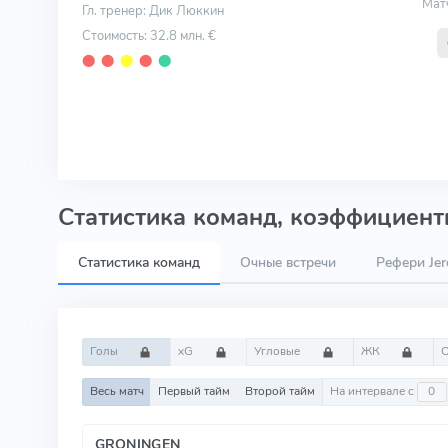
Мат
Гл. тренер: Дик Люккин
Стоимость: 32.8 млн. €
⬤
⬤
⬤
⬤
⬤
Статистика команд, коэффициенты
Статистика команд
Очные встречи
Рефери Jer
Голы
xG
Угловые
ЖК
Весь матч
Первый тайм
Второй тайм
На интервале с
GRONINGEN