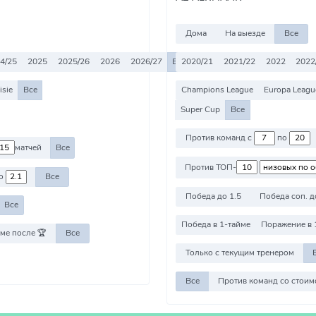
Дома
На выезде
Все
4/25
2025
2025/26
2026
2026/27
Все
2020/21
2021/22
2022
2022
isie
Все
Champions League
Europa Leagu
Super Cup
Все
Против команд с
по
матчей
Все
Против ТОП-
о
Все
Победа до 1.5
Победа соп. д
Все
Победа в 1-тайме
Поражение в 
ме после 🏆
Все
Только с текущим тренером
Все