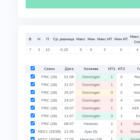
Макс
В
Н
П
Ср. разница
Макс
Мин
Макс ИТ
Мин ИТ
Со
7
3
10
-0.25
5
0
3
0
4
Сезон
Дата
Хозяева
ИТ
1
ИТ
2
Г
FRIC
(26)
01.08
Groningen
1
0
Rea
FRIC
(26)
31.07
Groningen
1
3
Alm
FRIC
(26)
25.07
Groningen
0
0
Vol
FRIC
(26)
24.07
Groningen
0
4
Vo
FRIC
(26)
18.07
Groningen
1
2
AEK
FRIC
(26)
11.07
Groningen
3
2
E
FRIC
(26)
08.07
Heracles
2
1
Gro
NED1
(25/26)
21.05
Ajax
(5)
2
0
Gron
NED1
(25/26)
17.05
Heracles
(18)
1
2
Gron