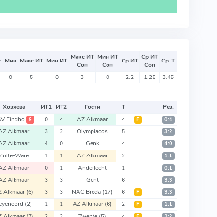
Макс ИТ
Мин ИТ
Ср ИТ
с
Мин
Макс ИТ
Мин ИТ
Ср ИТ
Ср. Т
Соп
Соп
Соп
0
5
0
3
0
2.2
1.25
3.45
Хозяева
ИТ
1
ИТ
2
Гости
Т
Рез.
SV Eindho
0
4
AZ Alkmaar
4
9
Р
0:4
AZ Alkmaar
3
2
Olympiacos
5
3:2
AZ Alkmaar
4
0
Genk
4
4:0
Zulte-Ware
1
1
AZ Alkmaar
2
1:1
AZ Alkmaar
0
1
Anderlecht
1
0:1
AZ Alkmaar
3
3
Gent
6
3:3
Z Alkmaar
(6)
3
3
NAC Breda
(17)
6
Р
3:3
eyenoord
(2)
1
1
AZ Alkmaar
(6)
2
Р
1:1
Z Alkmaar
(7)
2
2
Twente
(5)
4
Р
2:2