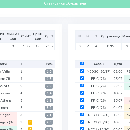
Статистика обновлена
 ИТ
Мин ИТ
Ср ИТ
Ср ИТ
Ср. Т
В
Н
П
Ср. разница
Мак
п
Соп
Соп
0
1.35
1.6
2.95
9
7
4
0.95
6
ости
Т
Рез.
Сезон
Дата
l Valla
1
NEDSC
(26/27)
02.08
P
1:0
ere Cit
4
FRIC
(26)
25.07
1:3
os NFC
0
FRIC
(26)
22.07
0:0
lendam
4
FRIC
(26)
18.07
0:4
 Athens
3
FRIC
(26)
15.07
1:2
mmen
5
FRIC
(26)
04.07
3:2
ningen
3
NED1
(25/26)
17.05
A
2:1
ingen
(9)
2
NED1
(25/26)
10.05
F
Р
2:0
ingen
(9)
3
NED1
(25/26)
03.05
A
Р
1:2