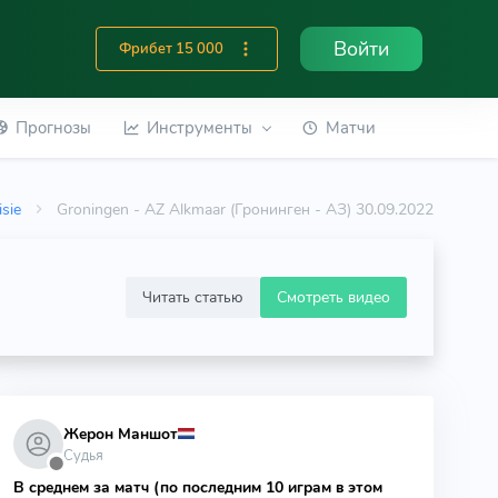
Войти
Фрибет 15 000
Прогнозы
Инструменты
Матчи
isie
Groningen - AZ Alkmaar (Гронинген - АЗ) 30.09.2022
Читать статью
Смотреть видео
Жерон Маншот
Судья
⬤
В среднем за матч (по последним 10 играм в этом