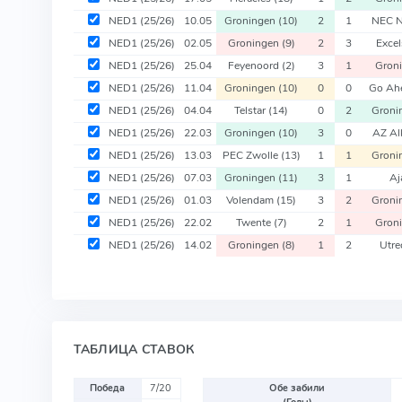
NED1
(25/26)
10.05
Groningen
(10)
2
1
NEC N
NED1
(25/26)
02.05
Groningen
(9)
2
3
Excel
NED1
(25/26)
25.04
Feyenoord
(2)
3
1
Gron
NED1
(25/26)
11.04
Groningen
(10)
0
0
Go Ah
NED1
(25/26)
04.04
Telstar
(14)
0
2
Groni
NED1
(25/26)
22.03
Groningen
(10)
3
0
AZ Al
NED1
(25/26)
13.03
PEC Zwolle
(13)
1
1
Groni
NED1
(25/26)
07.03
Groningen
(11)
3
1
Aj
NED1
(25/26)
01.03
Volendam
(15)
3
2
Groni
NED1
(25/26)
22.02
Twente
(7)
2
1
Gron
NED1
(25/26)
14.02
Groningen
(8)
1
2
Utre
ТАБЛИЦА СТАВОК
Победа
7/20
Обе забили