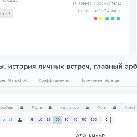
ч окончен
Гл. тренер: Лирой Эхтельд
Стоимость: 160.4 млн. €
Тур 8
⬤
⬤
⬤
⬤
⬤
, история личных встреч, главный арб
oen Manschot
Коэффициенты
Турнирная таблица
Офсайды
Фолы
Уд. в створ
Ауты
Атаки
по
5
10
15
20
30
40
50
100
AZ ALKMAAR