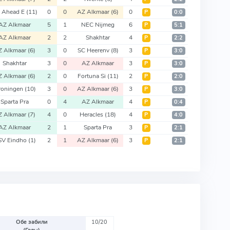
 Ahead E
(11)
0
0
AZ Alkmaar
(6)
0
Р
0:0
AZ Alkmaar
5
1
NEC Nijmeg
6
Р
5:1
AZ Alkmaar
2
2
Shakhtar
4
Р
2:2
Z Alkmaar
(6)
3
0
SC Heerenv
(8)
3
Р
3:0
Shakhtar
3
0
AZ Alkmaar
3
Р
3:0
Z Alkmaar
(6)
2
0
Fortuna Si
(11)
2
Р
2:0
roningen
(10)
3
0
AZ Alkmaar
(6)
3
Р
3:0
Sparta Pra
0
4
AZ Alkmaar
4
Р
0:4
Z Alkmaar
(7)
4
0
Heracles
(18)
4
Р
4:0
AZ Alkmaar
2
1
Sparta Pra
3
Р
2:1
SV Eindho
(1)
2
1
AZ Alkmaar
(6)
3
Р
2:1
Обе забили
10/20