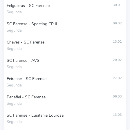
Felgueiras - SC Farense
30.01
Segunda
SC Farense - Sporting CP II
06.02
Segunda
Chaves - SC Farense
13.02
Segunda
SC Farense - AVS
20.02
Segunda
Feirense - SC Farense
27.02
Segunda
Penafiel - SC Farense
06.03
Segunda
SC Farense - Lusitania Lourosa
13.03
Segunda