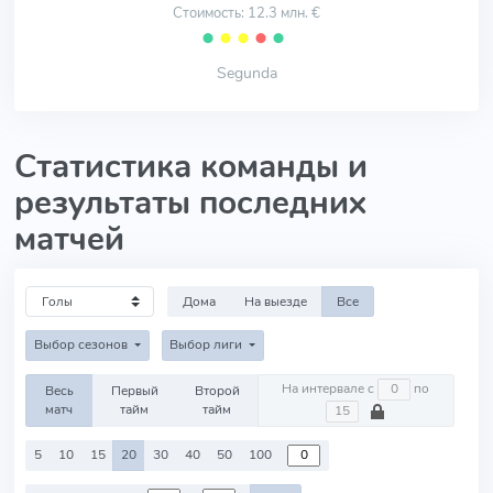
Стоимость: 12.3 млн. €
⬤
⬤
⬤
⬤
⬤
Segunda
Статистика команды и
результаты последних
матчей
Дома
На выезде
Все
Выбор сезонов
Выбор лиги
На интервале с
по
Весь
Первый
Второй
матч
тайм
тайм
5
10
15
20
30
40
50
100