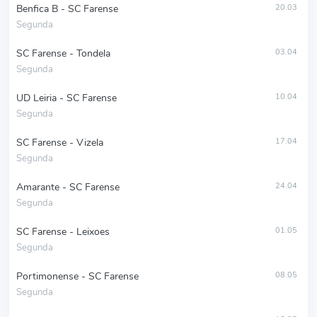
Benfica B - SC Farense
20.03
Segunda
SC Farense - Tondela
03.04
Segunda
UD Leiria - SC Farense
10.04
Segunda
SC Farense - Vizela
17.04
Segunda
Amarante - SC Farense
24.04
Segunda
SC Farense - Leixoes
01.05
Segunda
Portimonense - SC Farense
08.05
Segunda