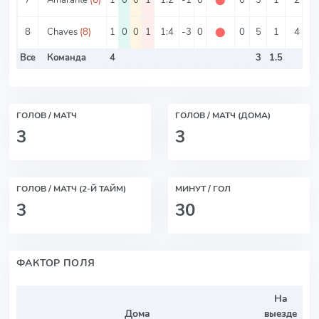
8
Chaves
(8)
1
0
0
1
1:4
-3
0
⬤
0
5
1
4
1
Все
Команда
4
3
1.5
ГОЛОВ / МАТЧ
ГОЛОВ / МАТЧ (ДОМА)
3
3
ГОЛОВ / МАТЧ (2-Й ТАЙМ)
МИНУТ / ГОЛ
3
30
ФАКТОР ПОЛЯ
На
Дома
выезде