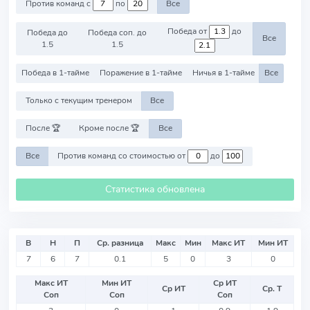
Против команд с
по
Все
Победа от
до
Победа до
Победа соп. до
Все
1.5
1.5
Победа в 1-тайме
Поражение в 1-тайме
Ничья в 1-тайме
Все
Только с текущим тренером
Все
После 🏆
Кроме после 🏆
Все
Все
Против команд со стоимостью от
до
Статистика обновлена
В
Н
П
Ср. разница
Макс
Мин
Макс ИТ
Мин ИТ
7
6
7
0.1
5
0
3
0
Макс ИТ
Мин ИТ
Ср ИТ
Ср ИТ
Ср. Т
Соп
Соп
Соп