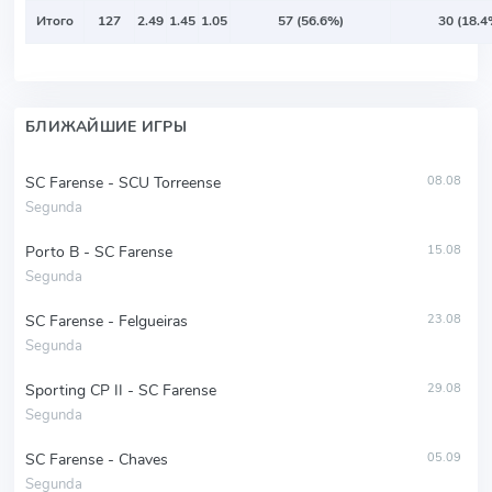
Итого
127
2.49
1.45
1.05
57 (56.6%)
30 (18.4
БЛИЖАЙШИЕ ИГРЫ
SC Farense - SCU Torreense
08.08
Segunda
Porto B - SC Farense
15.08
Segunda
SC Farense - Felgueiras
23.08
Segunda
Sporting CP II - SC Farense
29.08
Segunda
SC Farense - Chaves
05.09
Segunda