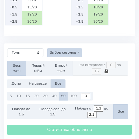
-3.5
0/20
+0.5
13/20
+0.5
13/20
+1.5
18/20
+1.5
19/20
+2.5
19/20
+2.5
20/20
+3.5
20/20
Выбор сезонов
На интервале с
по
Весь
Первый
Второй
матч
тайм
тайм
Дома
На выезде
Все
5
10
15
20
30
40
50
100
Победа от
до
Победа до
Победа соп. до
Все
1.5
1.5
Статистика обновлена