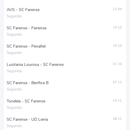
AVS - SC Farense
12.09
Segunda
SC Farense - Feirense
10.10
Segunda
SC Farense - Penafiel
24.10
Segunda
Lusitania Lourosa - SC Farense
31.10
Segunda
SC Farense - Benfica B
07.11
Segunda
Tondela - SC Farense
14.11
Segunda
SC Farense - UD Leiria
28.11
Segunda