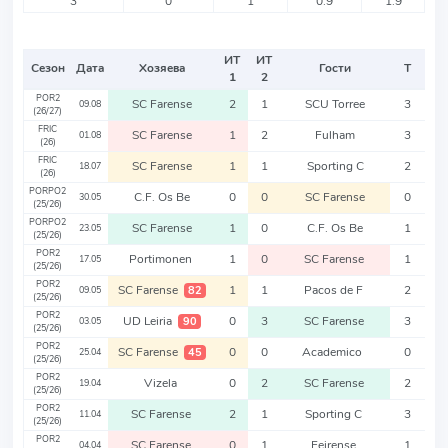
3
0
1
0.9
1.9
ИТ
ИТ
Сезон
Дата
Хозяева
Гости
Т
1
2
POR2
SC Farense
2
1
SCU Torree
3
09.08
(26/27)
FRIC
SC Farense
1
2
Fulham
3
01.08
(26)
FRIC
SC Farense
1
1
Sporting C
2
18.07
(26)
PORPO2
C.F. Os Be
0
0
SC Farense
0
30.05
(25/26)
PORPO2
SC Farense
1
0
C.F. Os Be
1
23.05
(25/26)
POR2
Portimonen
1
0
SC Farense
1
17.05
(25/26)
POR2
SC Farense
1
1
Pacos de F
2
82
09.05
(25/26)
POR2
UD Leiria
0
3
SC Farense
3
90
03.05
(25/26)
POR2
SC Farense
0
0
Academico
0
45
25.04
(25/26)
POR2
Vizela
0
2
SC Farense
2
19.04
(25/26)
POR2
SC Farense
2
1
Sporting C
3
11.04
(25/26)
POR2
SC Farense
0
1
Feirense
1
04.04