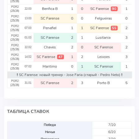
(25/26)
POR2
Benfica B
1
0
SC Farense
1
90
22.03
(25/26)
POR2
SC Farense
0
0
Felgueiras
0
13.03
(25/26)
POR2
Penafiel
1
1
SC Farense
2
55
07.03
(25/26)
POR2
SC Farense
2
1
Lusitania
3
01.03
(25/26)
POR2
Chaves
2
0
SC Farense
2
22.02
(25/26)
POR2
SC Farense
1
2
Leixoes
3
47
14.02
(25/26)
POR2
Maritimo
0
1
SC Farense
1
07.02
(25/26)
❗️ SC Farense: новый тренер - Jose Faria
(старый - Pedro Neto)
❗️
POR2
SC Farense
2
3
Porto B
5
31.01
(25/26)
ТАБЛИЦА СТАВОК
Победа
7/20
Ничья
6/20