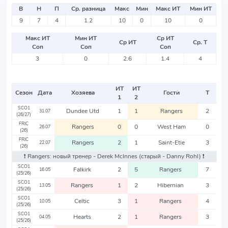
В
Н
П
Ср. разница
Макс
Мин
Макс ИТ
Мин ИТ
9
7
4
1.2
10
0
10
0
Макс ИТ
Мин ИТ
Ср ИТ
Ср ИТ
Ср. Т
Соп
Соп
Соп
3
0
2.6
1.4
4
ИТ
ИТ
Сезон
Дата
Хозяева
Гости
Т
1
2
SCO1
Dundee Utd
1
1
Rangers
2
31.07
(26/27)
FRIC
Rangers
0
0
West Ham
0
26.07
(26)
FRIC
Rangers
2
1
Saint-Etie
3
22.07
(26)
❗️ Rangers: новый тренер - Derek McInnes
(старый - Danny Rohl)
❗️
SCO1
Falkirk
2
5
Rangers
7
16.05
(25/26)
SCO1
Rangers
1
2
Hibernian
3
13.05
(25/26)
SCO1
Celtic
3
1
Rangers
4
10.05
(25/26)
SCO1
Hearts
2
1
Rangers
3
04.05
(25/26)