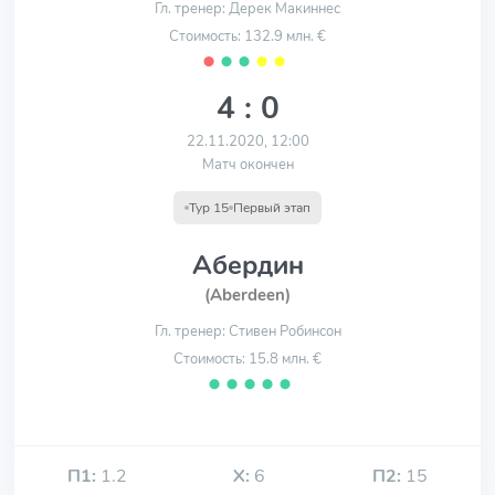
Гл. тренер: Дерек Макиннес
Стоимость: 132.9 млн. €
⬤
⬤
⬤
⬤
⬤
4 : 0
22.11.2020, 12:00
Матч окончен
Тур 15
Первый этап
Абердин
(Aberdeen)
Гл. тренер: Стивен Робинсон
Стоимость: 15.8 млн. €
⬤
⬤
⬤
⬤
⬤
П1:
1.2
Х:
6
П2:
15