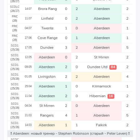
(26/27)
SCOLC
Brora Rang
0
2
Aberdeen
2
14.07
(26/27)
FRIC
Linfield
0
2
Aberdeen
2
11.07
(26)
FRIC
Twente
1
0
Aberdeen
1
04.07
(26)
FRIC
Cove Range
0
1
Aberdeen
1
27.06
(26)
SCO1
Dundee
3
2
Aberdeen
5
17.05
(25/26)
SCO1
Aberdeen
0
2
St Mirren
2
12.05
(25/26)
SCO1
Aberdeen
2
0
Dundee Utd
2
84
09.05
(25/26)
SCO1
Livingston
2
2
Aberdeen
4
01.05
(25/26)
SCO1
Aberdeen
1
0
Kilmarnock
1
25.04
(25/26)
SCO1
Aberdeen
2
0
Hibernian
2
16
11.04
(25/26)
SCO1
St Mirren
2
0
Aberdeen
2
04.04
(25/26)
SCO1
Rangers
4
1
Aberdeen
5
21.03
(25/26)
SCO1
Aberdeen
1
1
Falkirk
2
14.03
(25/26)
❗️ Aberdeen: новый тренер - Stephen Robinson
(старый - Peter Leven)
❗️
SCOC