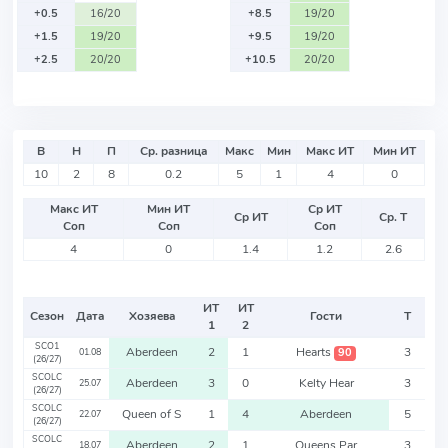
+0.5
16/20
+8.5
19/20
+1.5
19/20
+9.5
19/20
+2.5
20/20
+10.5
20/20
В
Н
П
Ср. разница
Макс
Мин
Макс ИТ
Мин ИТ
10
2
8
0.2
5
1
4
0
Макс ИТ
Мин ИТ
Ср ИТ
Ср ИТ
Ср. Т
Соп
Соп
Соп
4
0
1.4
1.2
2.6
ИТ
ИТ
Сезон
Дата
Хозяева
Гости
Т
1
2
SCO1
Aberdeen
2
1
Hearts
3
90
01.08
(26/27)
SCOLC
Aberdeen
3
0
Kelty Hear
3
25.07
(26/27)
SCOLC
Queen of S
1
4
Aberdeen
5
22.07
(26/27)
SCOLC
Aberdeen
2
1
Queens Par
3
18.07