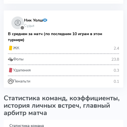
Ник Уолш
Судья
⬤
В среднем за матч (по последним 10 играм в этом
турнире)
2.4
ЖК
23.8
Фолы
0.3
Удаления
0.1
Пенальти
Статистика команд, коэффициенты,
история личных встреч, главный
арбитр матча
Статистика команд