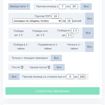
Выбор лиги
Против команд с
по
Все
Против ТОП-
Все
за
матчей
Победа от
Победа
Победа соп.
Все
до 1.5
до 1.5
до
Победа в 1-
Поражение в 1-
Ничья в 1-
Все
тайме
тайме
тайме
Только с текущим тренером
Все
После 🏆
Кроме после 🏆
Все
Все
Против команд со стоимостью от
до
Статистика обновлена