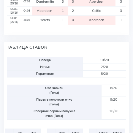
Dunfermlin
3
0
Aberdeen
3
07.03
(25/26)
SCO1
Aberdeen
1
2
Celtic
3
04.03
(25/26)
SCO1
Hearts
1
0
Aberdeen
1
28.02
(25/26)
ТАБЛИЦА СТАВОК
Победа
10/20
Ничья
2/20
Поражение
8/20
Обе забили
8/20
(Голы)
Первые получили очко
9/20
(Голы)
Соперник первым получил
10/20
очко (Голы)