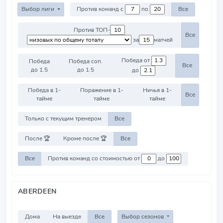
Выбор лиги
Против команд с
по
Все
Против ТОП-
Все
за
матчей
Победа от
Победа
Победа соп.
Все
до 1.5
до 1.5
до
Победа в 1-
Поражение в 1-
Ничья в 1-
Все
тайме
тайме
тайме
Только с текущим тренером
Все
После 🏆
Кроме после 🏆
Все
Все
Против команд со стоимостью от
до
ABERDEEN
Дома
На выезде
Все
Выбор сезонов