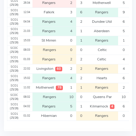
SCO1
Rangers
2
3
Motherwell
5
26.04
(25/26)
SCO1
Falkirk
3
6
Rangers
9
12.04
(25/26)
SCO1
Rangers
4
2
Dundee Utd
6
04.04
(25/26)
SCO1
Rangers
4
1
Aberdeen
5
21.03
(25/26)
SCO1
St Mirren
0
1
Rangers
1
15.03
(25/26)
SCOC
Rangers
0
0
Celtic
0
08.03
(25/26)
SCO1
Rangers
2
2
Celtic
4
01.03
(25/26)
SCO1
Livingston
2
2
Rangers
4
60
22.02
(25/26)
SCO1
Rangers
4
2
Hearts
6
15.02
(25/26)
SCO1
Motherwell
1
1
Rangers
2
78
11.02
(25/26)
SCOC
Rangers
10
0
Queens Par
10
08.02
(25/26)
SCO1
Rangers
5
1
Kilmarnock
6
4
04.02
(25/26)
SCO1
Hibernian
0
0
Rangers
0
01.02
(25/26)