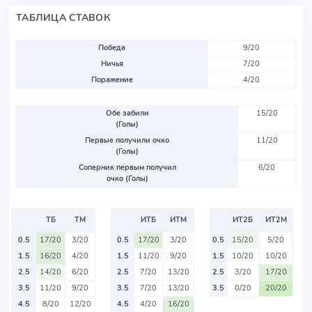
ТАБЛИЦА СТАВОК
Победа
9/20
Ничья
7/20
Поражение
4/20
Обе забили
15/20
(Голы)
Первые получили очко
11/20
(Голы)
Соперник первым получил
6/20
очко (Голы)
ТБ
ТМ
ИТБ
ИТМ
ИТ2Б
ИТ2М
0.5
17/20
3/20
0.5
17/20
3/20
0.5
15/20
5/20
1.5
16/20
4/20
1.5
11/20
9/20
1.5
10/20
10/20
2.5
14/20
6/20
2.5
7/20
13/20
2.5
3/20
17/20
3.5
11/20
9/20
3.5
7/20
13/20
3.5
0/20
20/20
4.5
8/20
12/20
4.5
4/20
16/20