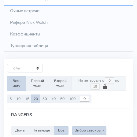
Очные встречи
Рефери Nick Walsh
Коэффициенты
Турнирная таблица
На интервале с
по
Весь
Первый
Второй
матч
тайм
тайм
5
10
15
20
30
40
50
100
RANGERS
Дома
На выезде
Все
Выбор сезонов