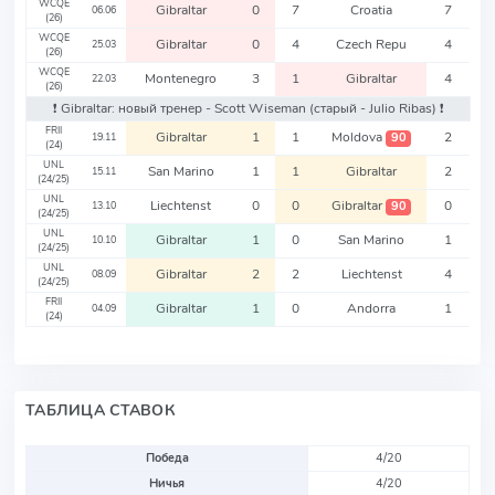
WCQE
Gibraltar
0
7
Croatia
7
06.06
(26)
WCQE
Gibraltar
0
4
Czech Repu
4
25.03
(26)
WCQE
Montenegro
3
1
Gibraltar
4
22.03
(26)
❗️ Gibraltar: новый тренер - Scott Wiseman
(старый - Julio Ribas)
❗️
FRII
Gibraltar
1
1
Moldova
2
90
19.11
(24)
UNL
San Marino
1
1
Gibraltar
2
15.11
(24/25)
UNL
Liechtenst
0
0
Gibraltar
0
90
13.10
(24/25)
UNL
Gibraltar
1
0
San Marino
1
10.10
(24/25)
UNL
Gibraltar
2
2
Liechtenst
4
08.09
(24/25)
FRII
Gibraltar
1
0
Andorra
1
04.09
(24)
ТАБЛИЦА СТАВОК
Победа
4/20
Ничья
4/20