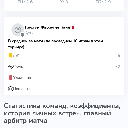
П1:
2.6
Х:
3
П2:
2.9
Трустин Фарругия Канн
Судья
⬤
В среднем за матч (по последним 10 играм в этом
турнире)
5
ЖК
32
Фолы
-
Удаления
-
Пенальти
Статистика команд, коэффициенты,
история личных встреч, главный
арбитр матча