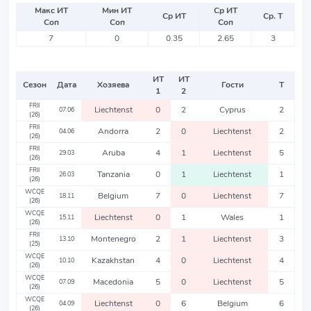
Макс ИТ
Мин ИТ
Ср ИТ
Ср ИТ
Ср. Т
Соп
Соп
Соп
7
0
0.35
2.65
3
ИТ
ИТ
Сезон
Дата
Хозяева
Гости
Т
1
2
FRII
Liechtenst
0
2
Cyprus
2
07.06
(26)
FRII
Andorra
2
0
Liechtenst
2
04.06
(26)
FRII
Aruba
4
1
Liechtenst
5
29.03
(26)
FRII
Tanzania
0
1
Liechtenst
1
26.03
(26)
WCQE
Belgium
7
0
Liechtenst
7
18.11
(26)
WCQE
Liechtenst
0
1
Wales
1
15.11
(26)
FRII
Montenegro
2
1
Liechtenst
3
13.10
(25)
WCQE
Kazakhstan
4
0
Liechtenst
4
10.10
(26)
WCQE
Macedonia
5
0
Liechtenst
5
07.09
(26)
WCQE
Liechtenst
0
6
Belgium
6
04.09
(26)