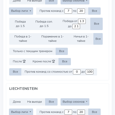
Дома
На выезде
Все
Выбор сезонов
Выбор лиги
Против команд с
по
Все
Победа от
Победа
Победа соп.
Все
до 1.5
до 1.5
до
Победа в 1-
Поражение в 1-
Ничья в 1-
Все
тайме
тайме
тайме
Только с текущим тренером
Все
После 🏆
Кроме после 🏆
Все
Все
Против команд со стоимостью от
до
LIECHTENSTEIN
Дома
На выезде
Все
Выбор сезонов
Выбор лиги
Против команд с
по
Все