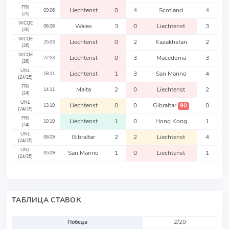
FRII
Liechtenst
0
4
Scotland
4
09.06
(25)
WCQE
Wales
3
0
Liechtenst
3
06.06
(26)
WCQE
Liechtenst
0
2
Kazakhstan
2
25.03
(26)
WCQE
Liechtenst
0
3
Macedonia
3
22.03
(26)
UNL
Liechtenst
1
3
San Marino
4
18.11
(24/25)
FRII
Malta
2
0
Liechtenst
2
14.11
(24)
UNL
Liechtenst
0
0
Gibraltar
0
90
13.10
(24/25)
FRII
Liechtenst
1
0
Hong Kong
1
10.10
(24)
UNL
Gibraltar
2
2
Liechtenst
4
08.09
(24/25)
UNL
San Marino
1
0
Liechtenst
1
05.09
(24/25)
ТАБЛИЦА СТАВОК
Победа
2/20