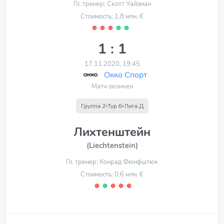
Гл. тренер: Скотт Уайзман
Стоимость: 1.8 млн. €
⬤
⬤
⬤
⬤
⬤
1 : 1
17.11.2020, 19:45
Окко Спорт
Матч окончен
Группа 2
Тур 6
Лига Д
Лихтенштейн
(Liechtenstein)
Гл. тренер: Конрад Фюнфштюк
Стоимость: 0.6 млн. €
⬤
⬤
⬤
⬤
⬤