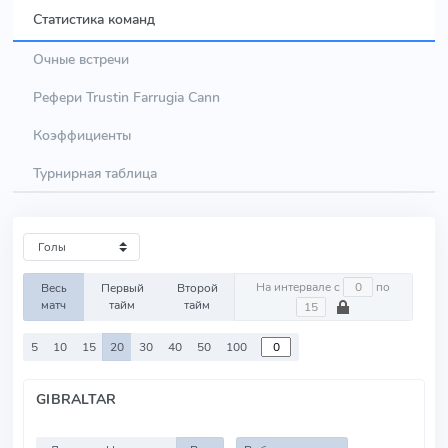
Статистика команд
Очные встречи
Рефери Trustin Farrugia Cann
Коэффициенты
Турнирная таблица
На интервале с
по
Весь
Первый
Второй
матч
тайм
тайм
5
10
15
20
30
40
50
100
GIBRALTAR