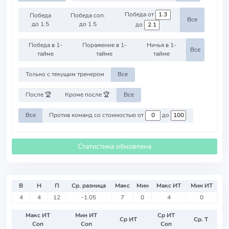
Победа от
Победа
Победа соп.
Все
до 1.5
до 1.5
до
Победа в 1-
Поражение в 1-
Ничья в 1-
Все
тайме
тайме
тайме
Только с текущим тренером
Все
После 🏆
Кроме после 🏆
Все
Все
Против команд со стоимостью от
до
Статистика обновлена
В
Н
П
Ср. разница
Макс
Мин
Макс ИТ
Мин ИТ
4
4
12
-1.05
7
0
4
0
Макс ИТ
Мин ИТ
Ср ИТ
Ср ИТ
Ср. Т
Соп
Соп
Соп