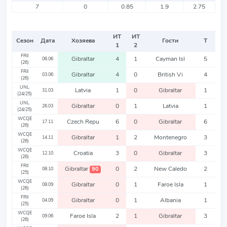
7
0
0.85
1.9
2.75
ИТ
ИТ
Сезон
Дата
Хозяева
Гости
Т
1
2
FRII
Gibraltar
4
1
Cayman Isl
5
06.06
(26)
FRII
Gibraltar
4
0
British Vi
4
03.06
(26)
UNL
Latvia
1
0
Gibraltar
1
31.03
(24/25)
UNL
Gibraltar
0
1
Latvia
1
26.03
(24/25)
WCQE
Czech Repu
6
0
Gibraltar
6
17.11
(26)
WCQE
Gibraltar
1
2
Montenegro
3
14.11
(26)
WCQE
Croatia
3
0
Gibraltar
3
12.10
(26)
FRII
Gibraltar
0
2
New Caledo
2
90
08.10
(25)
WCQE
Gibraltar
0
1
Faroe Isla
1
08.09
(26)
FRII
Gibraltar
0
1
Albania
1
04.09
(25)
WCQE
Faroe Isla
2
1
Gibraltar
3
09.06
(26)