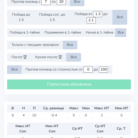
Против команд с
по
Все
Победа от
до
Победа до
Победа соп. до
Все
1.5
1.5
Победа в 1-тайме
Поражение в 1-тайме
Ничья в 1-тайме
Все
Только с текущим тренером
Все
После 🏆
Кроме после 🏆
Все
Все
Против команд со стоимостью от
до
Статистика обновлена
В
Н
П
Ср. разница
Макс
Мин
Макс ИТ
Мин ИТ
6
4
10
-0.4
5
0
2
0
Макс ИТ
Мин ИТ
Ср ИТ
Ср ИТ
Ср. Т
Соп
Соп
Соп