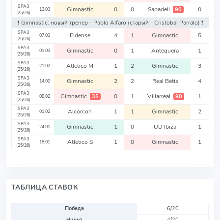
SPA3
Gimnastic
0
0
Sabadell
0
90
13.03
(25/26)
❗️ Gimnastic: новый тренер - Pablo Alfaro
(старый - Cristobal Parralo)
❗️
SPA3
Eldense
4
1
Gimnastic
5
07.03
(25/26)
SPA3
Gimnastic
0
1
Antequera
1
01.03
(25/26)
SPA3
Atletico M
1
2
Gimnastic
3
21.02
(25/26)
SPA3
Gimnastic
2
2
Real Betis
4
14.02
(25/26)
SPA3
Gimnastic
0
1
Villarreal
1
35
90
08.02
(25/26)
SPA3
Alcorcon
1
1
Gimnastic
2
01.02
(25/26)
SPA3
Gimnastic
1
0
UD Ibiza
1
24.01
(25/26)
SPA3
Atletico S
1
0
Gimnastic
1
18.01
(25/26)
ТАБЛИЦА СТАВОК
Победа
6/20
Ничья
4/20