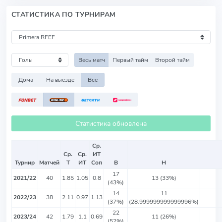
СТАТИСТИКА ПО ТУРНИРАМ
Весь матч
Первый тайм
Второй тайм
Дома
На выезде
Все
Статистика обновлена
Ср.
Ср.
Ср.
ИТ
Турнир
Матчей
Т
ИТ
Соп
В
Н
17
2021/22
40
1.85
1.05
0.8
13 (33%)
(43%)
14
11
2022/23
38
2.11
0.97
1.13
(37%)
(28.999999999999996%)
22
2023/24
42
1.79
1.1
0.69
11 (26%)
(52%)