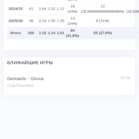
18
12
2024/25
42
2.64
1.52
1.12
(43%)
(28.999999999999996%)
(28.99
13
2025/26
38
2.34
1.05
1.29
8 (21%)
(34%)
84
Итого
200
2.15
1.14
1.01
55 (27.6%)
(41.8%)
БЛИЖАЙШИЕ ИГРЫ
Gimnastic - Girona
07.08
Club Friendlies