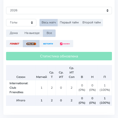
Весь матч
Первый тайм
Второй тайм
Дома
На выезде
Все
Статистика обновлена
Ср.
Ср.
Ср.
ИТ
Сезон
Матчей
Т
ИТ
Соп
В
Н
П
International:
0
0
1
Club
1
2
0
2
(0%)
(0%)
(100%)
Friendlies
0
0
1
Итого
1
2
0
2
(0%)
(0%)
(100%)