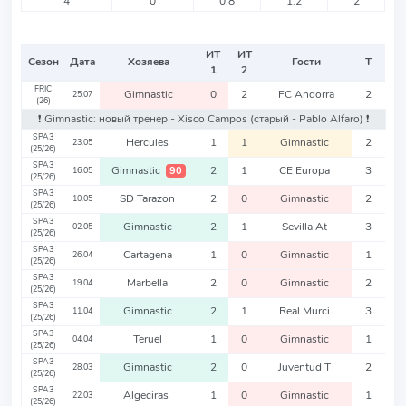
4
0
0.8
1.2
2
ИТ
ИТ
Сезон
Дата
Хозяева
Гости
Т
1
2
FRIC
Gimnastic
0
2
FC Andorra
2
25.07
(26)
❗️ Gimnastic: новый тренер - Xisco Campos
(старый - Pablo Alfaro)
❗️
SPA3
Hercules
1
1
Gimnastic
2
23.05
(25/26)
SPA3
Gimnastic
2
1
CE Europa
3
90
16.05
(25/26)
SPA3
SD Tarazon
2
0
Gimnastic
2
10.05
(25/26)
SPA3
Gimnastic
2
1
Sevilla At
3
02.05
(25/26)
SPA3
Cartagena
1
0
Gimnastic
1
26.04
(25/26)
SPA3
Marbella
2
0
Gimnastic
2
19.04
(25/26)
SPA3
Gimnastic
2
1
Real Murci
3
11.04
(25/26)
SPA3
Teruel
1
0
Gimnastic
1
04.04
(25/26)
SPA3
Gimnastic
2
0
Juventud T
2
28.03
(25/26)
SPA3
Algeciras
1
0
Gimnastic
1
22.03
(25/26)