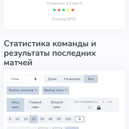
Стоимость: 4.3 млн. €
⬤
⬤
⬤
⬤
⬤
Primera RFEF
Статистика команды и
результаты последних
матчей
Дома
На выезде
Все
Выбор сезонов
Выбор лиги
На интервале с
по
Весь
Первый
Второй
матч
тайм
тайм
5
10
15
20
30
40
50
100