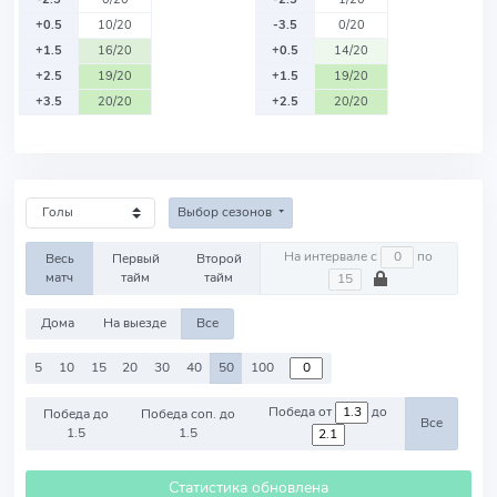
+0.5
10/20
-3.5
0/20
+1.5
16/20
+0.5
14/20
+2.5
19/20
+1.5
19/20
+3.5
20/20
+2.5
20/20
Выбор сезонов
На интервале с
по
Весь
Первый
Второй
матч
тайм
тайм
Дома
На выезде
Все
5
10
15
20
30
40
50
100
Победа от
до
Победа до
Победа соп. до
Все
1.5
1.5
Статистика обновлена