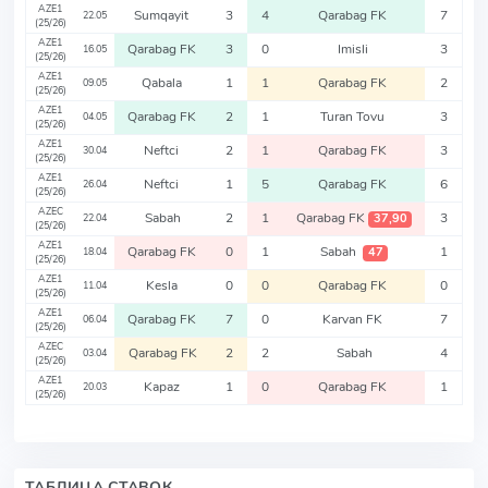
AZE1
Sumqayit
3
4
Qarabag FK
7
22.05
(25/26)
AZE1
Qarabag FK
3
0
Imisli
3
16.05
(25/26)
AZE1
Qabala
1
1
Qarabag FK
2
09.05
(25/26)
AZE1
Qarabag FK
2
1
Turan Tovu
3
04.05
(25/26)
AZE1
Neftci
2
1
Qarabag FK
3
30.04
(25/26)
AZE1
Neftci
1
5
Qarabag FK
6
26.04
(25/26)
AZEC
Sabah
2
1
Qarabag FK
3
37,90
22.04
(25/26)
AZE1
Qarabag FK
0
1
Sabah
1
47
18.04
(25/26)
AZE1
Kesla
0
0
Qarabag FK
0
11.04
(25/26)
AZE1
Qarabag FK
7
0
Karvan FK
7
06.04
(25/26)
AZEC
Qarabag FK
2
2
Sabah
4
03.04
(25/26)
AZE1
Kapaz
1
0
Qarabag FK
1
20.03
(25/26)
ТАБЛИЦА СТАВОК