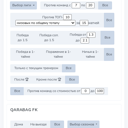
Выбор лиги
Против команд с
по
Все
Против ТОП-
Все
за
матчей
Победа от
Победа
Победа соп.
Все
до 1.5
до 1.5
до
Победа в 1-
Поражение в 1-
Ничья в 1-
Все
тайме
тайме
тайме
Только с текущим тренером
Все
После 🏆
Кроме после 🏆
Все
Все
Против команд со стоимостью от
до
QARABAG FK
Дома
На выезде
Все
Выбор сезонов