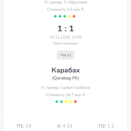
Гл. тренер: Э. Абдуллаев
Стоимость: 0.9 млн. €
⬤
⬤
⬤
⬤
⬤
1 : 1
29.11.2020, 12:00
Матч окончен
Тур 11
Карабах
(Qarabag FK)
Гл. тренер: Гурбан Гурбанов
Стоимость: 24.7 млн. €
⬤
⬤
⬤
⬤
⬤
П1:
19
Х:
4.33
П2:
1.2