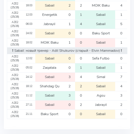
AZE2
Sabail
2
2
MOIK Baku
4
18.03
(25/26)
AZE2
Energetik
0
1
Sabail
1
12.03
(25/26)
AZE2
Jabrayil
1
4
Sabail
5
06.03
(25/26)
AZE2
Sabail
0
0
Baku Sport
0
24.02
(25/26)
AZE2
MOIK Baku
1
0
Sabail
1
18.02
(25/26)
❗️ Sabail: новый тренер - Adil Shukurov
(старый - Elvin Mammadov)
❗️
AZE2
Sabail
0
0
Sefa Futbo
0
12.02
(25/26)
AZE2
Zaqatala
0
1
Sabail
1
05.02
(25/26)
AZE2
Sabail
3
4
Simal
7
24.12
(25/26)
AZE2
Shahdag Qu
2
2
Sabail
4
18.12
(25/26)
AZE2
Sabail
3
0
Agsu
3
11.12
(25/26)
AZE2
Sabail
0
2
Jabrayil
2
27.11
(25/26)
AZE2
Baku Sport
0
0
Sabail
0
21.11
(25/26)