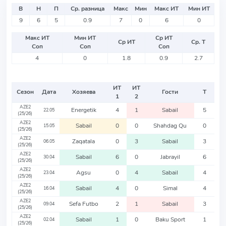
В
Н
П
Ср. разница
Макс
Мин
Макс ИТ
Мин ИТ
9
6
5
0.9
7
0
6
0
Макс ИТ
Мин ИТ
Ср ИТ
Ср ИТ
Ср. Т
Соп
Соп
Соп
4
0
1.8
0.9
2.7
ИТ
ИТ
Сезон
Дата
Хозяева
Гости
Т
1
2
AZE2
Energetik
4
1
Sabail
5
22.05
(25/26)
AZE2
Sabail
0
0
Shahdag Qu
0
15.05
(25/26)
AZE2
Zaqatala
0
3
Sabail
3
06.05
(25/26)
AZE2
Sabail
6
0
Jabrayil
6
30.04
(25/26)
AZE2
Agsu
0
4
Sabail
4
23.04
(25/26)
AZE2
Sabail
4
0
Simal
4
16.04
(25/26)
AZE2
Sefa Futbo
2
1
Sabail
3
09.04
(25/26)
AZE2
Sabail
1
0
Baku Sport
1
02.04
(25/26)