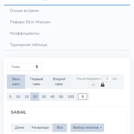
Очные встречи
Рефери Elcin Masiyev
Коэффициенты
Турнирная таблица
На интервале с
по
Весь
Первый
Второй
матч
тайм
тайм
5
10
15
20
30
40
50
100
SABAIL
Дома
На выезде
Все
Выбор сезонов