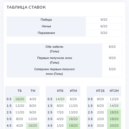
ТАБЛИЦА СТАВОК
Победа
9/20
Ничья
6/20
Поражение
5/20
Обе забили
6/20
(Голы)
Первые получили очко
9/20
(Голы)
Соперник первым получил
5/20
очко (Голы)
ТБ
ТМ
ИТБ
ИТМ
ИТ2Б
ИТ2М
0.5
16/20
4/20
0.5
14/20
6/20
0.5
8/20
12/20
1.5
12/20
8/20
1.5
9/20
11/20
1.5
6/20
14/20
2.5
11/20
9/20
2.5
7/20
13/20
2.5
2/20
18/20
3.5
8/20
12/20
3.5
4/20
16/20
3.5
2/20
18/20
4.5
4/20
16/20
4.5
1/20
19/20
4.5
0/20
20/20