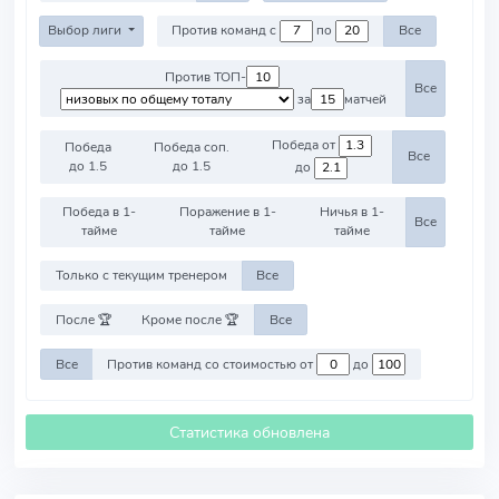
Выбор лиги
Против команд с
по
Все
Против ТОП-
Все
за
матчей
Победа от
Победа
Победа соп.
Все
до 1.5
до 1.5
до
Победа в 1-
Поражение в 1-
Ничья в 1-
Все
тайме
тайме
тайме
Только с текущим тренером
Все
После 🏆
Кроме после 🏆
Все
Все
Против команд со стоимостью от
до
Статистика обновлена