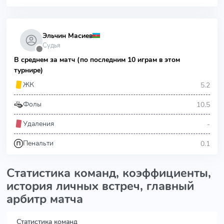
Эльчин Масиев
Судья
⬤
В среднем за матч (по последним 10 играм в этом
турнире)
5.2
ЖК
10.5
Фолы
-
Удаления
0.1
Пенальти
Статистика команд, коэффициенты,
история личных встреч, главный
арбитр матча
Статистика команд