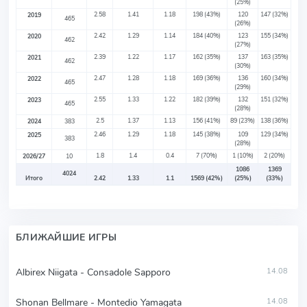
(25%)
2.58
1.41
1.18
198
(43%)
120
147
(32%)
2019
465
(26%)
2.42
1.29
1.14
184
(40%)
123
155
(34%)
2020
462
(27%)
2.39
1.22
1.17
162
(35%)
137
163
(35%)
2021
462
(30%)
2.47
1.28
1.18
169
(36%)
136
160
(34%)
2022
465
(29%)
2.55
1.33
1.22
182
(39%)
132
151
(32%)
2023
465
(28%)
2.5
1.37
1.13
156
(41%)
89
(23%)
138
(36%)
2024
383
2.46
1.29
1.18
145
(38%)
109
129
(34%)
2025
383
(28%)
1.8
1.4
0.4
7
(70%)
1
(10%)
2
(20%)
2026/27
10
1086
1369
4024
Итого
2.42
1.33
1.1
1569
(42%)
(25%)
(33%)
БЛИЖАЙШИЕ ИГРЫ
Albirex Niigata - Consadole Sapporo
14.08
Shonan Bellmare - Montedio Yamagata
14.08