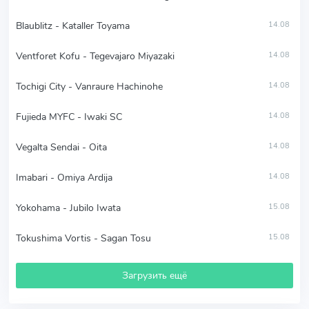
Blaublitz - Kataller Toyama
14.08
Ventforet Kofu - Tegevajaro Miyazaki
14.08
Tochigi City - Vanraure Hachinohe
14.08
Fujieda MYFC - Iwaki SC
14.08
Vegalta Sendai - Oita
14.08
Imabari - Omiya Ardija
14.08
Yokohama - Jubilo Iwata
15.08
Tokushima Vortis - Sagan Tosu
15.08
Загрузить ещё