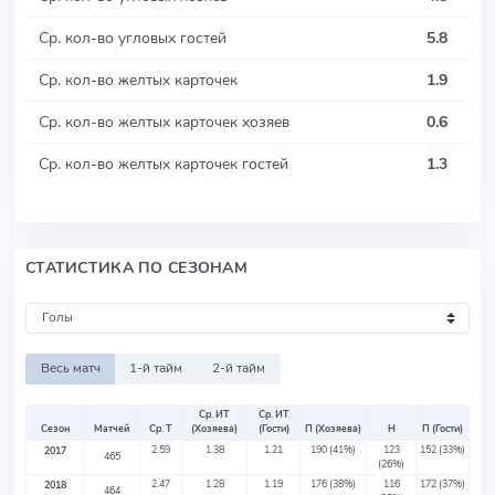
Ср. кол-во угловых гостей
5.8
Ср. кол-во желтых карточек
1.9
Ср. кол-во желтых карточек хозяев
0.6
Ср. кол-во желтых карточек гостей
1.3
СТАТИСТИКА ПО СЕЗОНАМ
Весь матч
1-й тайм
2-й тайм
Ср. ИТ
Ср. ИТ
Сезон
Матчей
Ср. Т
(Хозяева)
(Гости)
П (Хозяева)
Н
П (Гости)
2.59
1.38
1.21
190
(41%)
123
152
(33%)
2017
465
(26%)
2.47
1.28
1.19
176
(38%)
116
172
(37%)
2018
464