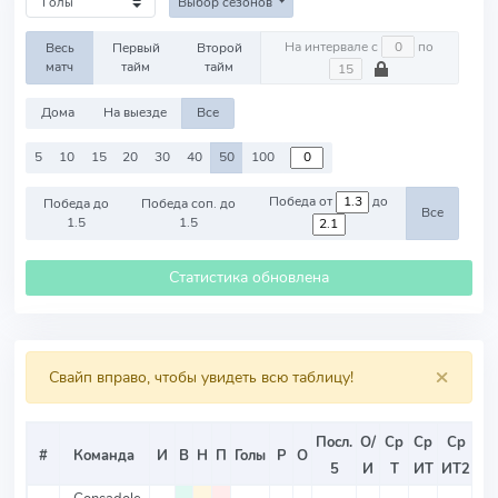
Выбор сезонов
На интервале с
по
Весь
Первый
Второй
матч
тайм
тайм
Дома
На выезде
Все
5
10
15
20
30
40
50
100
Победа от
до
Победа до
Победа соп. до
Все
1.5
1.5
Статистика обновлена
×
Свайп вправо, чтобы увидеть всю таблицу!
Посл.
О/
Ср
Ср
Ср
#
Команда
И
В
Н
П
Голы
Р
О
О
5
И
Т
ИТ
ИТ2