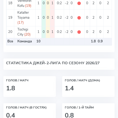
Ventforet
18
1
0
0
1
0:2
-2
0
⬤
0
2
0
2
0
Kofu
(19)
Kataller
19
Toyama
1
0
0
1
0:2
-2
0
⬤
0
2
0
2
0
(17)
Tochigi
20
1
0
0
1
0:2
-2
0
⬤
0
2
0
2
0
City
(20)
Все
Команда
10
1.8
0.9
2
СТАТИСТИКА ДЖЕЙ-2-ЛИГА ПО СЕЗОНУ 2026/27
ГОЛОВ / МАТЧ
ГОЛОВ / МАТЧ (ДОМА)
1.8
1.4
ГОЛОВ / МАТЧ (В ГОСТЯХ)
ГОЛОВ / 1-Й ТАЙМ
0.4
0.8