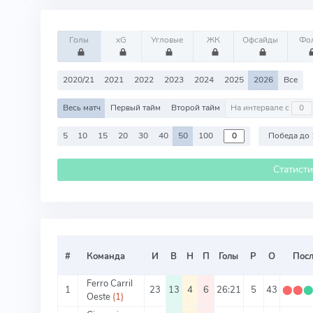
Голы
xG
Угловые
ЖК
Офсайды
Фо
2020/21
2021
2022
2023
2024
2025
2026
Все
Весь матч
Первый тайм
Второй тайм
На интервале с
5
10
15
20
30
40
50
100
Победа до 
Статист
#
Команда
И
В
Н
П
Голы
Р
О
Посл
Ferro Carril
1
23
13
4
6
26:21
5
43
⬤
⬤
Oeste
(1)