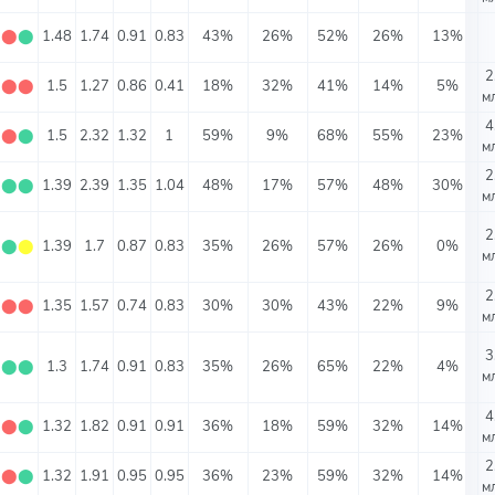
⬤
⬤
⬤
1.48
1.74
0.91
0.83
43%
26%
52%
26%
13%
2
⬤
⬤
⬤
1.5
1.27
0.86
0.41
18%
32%
41%
14%
5%
м
4
⬤
⬤
⬤
1.5
2.32
1.32
1
59%
9%
68%
55%
23%
м
2
⬤
⬤
⬤
1.39
2.39
1.35
1.04
48%
17%
57%
48%
30%
м
2
⬤
⬤
⬤
1.39
1.7
0.87
0.83
35%
26%
57%
26%
0%
м
2
⬤
⬤
⬤
1.35
1.57
0.74
0.83
30%
30%
43%
22%
9%
м
3
⬤
⬤
⬤
1.3
1.74
0.91
0.83
35%
26%
65%
22%
4%
м
4
⬤
⬤
⬤
1.32
1.82
0.91
0.91
36%
18%
59%
32%
14%
м
2
⬤
⬤
⬤
1.32
1.91
0.95
0.95
36%
23%
59%
32%
14%
м