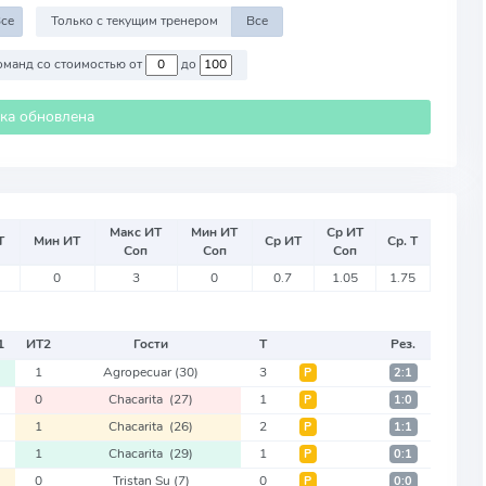
се
Только с текущим тренером
Все
Против команд со стоимостью от
до
ика обновлена
Макс ИТ
Мин ИТ
Ср ИТ
Т
Мин ИТ
Ср ИТ
Ср. Т
Соп
Соп
Соп
0
3
0
0.7
1.05
1.75
1
ИТ
2
Гости
Т
Рез.
1
Agropecuar
(30)
3
Р
2:1
0
Chacarita
(27)
1
Р
1:0
1
Chacarita
(26)
2
Р
1:1
1
Chacarita
(29)
1
Р
0:1
0
Tristan Su
(7)
0
Р
0:0