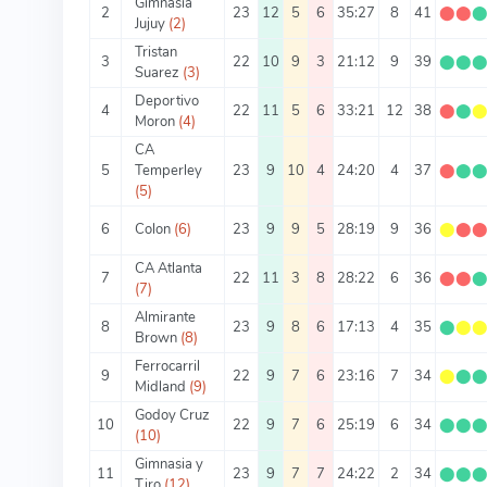
Gimnasia
2
23
12
5
6
35:27
8
41
⬤
⬤
Jujuy
(2)
Tristan
3
22
10
9
3
21:12
9
39
⬤
⬤
Suarez
(3)
Deportivo
4
22
11
5
6
33:21
12
38
⬤
⬤
Moron
(4)
CA
5
Temperley
23
9
10
4
24:20
4
37
⬤
⬤
(5)
6
Colon
(6)
23
9
9
5
28:19
9
36
⬤
⬤
CA Atlanta
7
22
11
3
8
28:22
6
36
⬤
⬤
(7)
Almirante
8
23
9
8
6
17:13
4
35
⬤
⬤
Brown
(8)
Ferrocarril
9
22
9
7
6
23:16
7
34
⬤
⬤
Midland
(9)
Godoy Cruz
10
22
9
7
6
25:19
6
34
⬤
⬤
(10)
Gimnasia y
11
23
9
7
7
24:22
2
34
⬤
⬤
Tiro
(12)