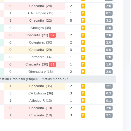
0
Chacarita
(28)
2
Р
2:0
1
CA Temperl
(19)
1
Р
0:1
2
Chacarita
(22)
5
Р
3:2
0
Almagro
(35)
1
Р
1:0
0
Chacarita
(21)
2
67
Р
2:0
0
Colegiales
(30)
2
Р
2:0
0
Chacarita
(29)
0
Р
0:0
0
Ferrocarri
(14)
1
Р
1:0
0
Chacarita
(30)
1
81
Р
1:0
0
Gimnasia y
(13)
2
Р
2:0
ristian Grabinski
(старый - Matias Modolo)
❗️
1
Chacarita
(35)
2
Р
1:1
3
CA Estudia
(36)
3
Р
0:3
1
Atletico R
(13)
1
Р
0:1
0
Chacarita
(19)
2
Р
2:0
1
Chacarita
(10)
3
Р
2:1