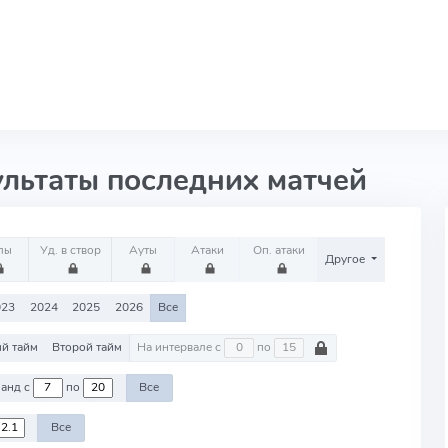
ультаты последних матчей
лы
Уд. в створ
Ауты
Атаки
Оп. атаки
Другое
023
2024
2025
2026
Все
й тайм
Второй тайм
На интервале с
по
Против команд с
по
Все
Все