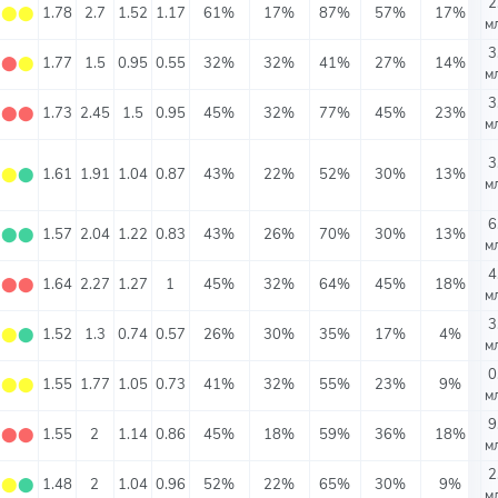
2
⬤
⬤
⬤
1.78
2.7
1.52
1.17
61%
17%
87%
57%
17%
м
3
⬤
⬤
⬤
1.77
1.5
0.95
0.55
32%
32%
41%
27%
14%
м
3
⬤
⬤
⬤
1.73
2.45
1.5
0.95
45%
32%
77%
45%
23%
м
3
⬤
⬤
⬤
1.61
1.91
1.04
0.87
43%
22%
52%
30%
13%
м
6
⬤
⬤
⬤
1.57
2.04
1.22
0.83
43%
26%
70%
30%
13%
м
4
⬤
⬤
⬤
1.64
2.27
1.27
1
45%
32%
64%
45%
18%
м
3
⬤
⬤
⬤
1.52
1.3
0.74
0.57
26%
30%
35%
17%
4%
м
0
⬤
⬤
⬤
1.55
1.77
1.05
0.73
41%
32%
55%
23%
9%
м
9
⬤
⬤
⬤
1.55
2
1.14
0.86
45%
18%
59%
36%
18%
м
2
⬤
⬤
⬤
1.48
2
1.04
0.96
52%
22%
65%
30%
9%
м