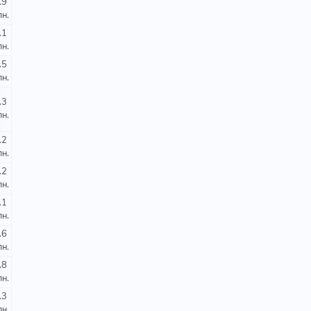
.9
лн.
.1
лн.
.5
лн.
.3
лн.
.2
лн.
.2
лн.
.1
лн.
.6
лн.
.8
лн.
.3
лн.