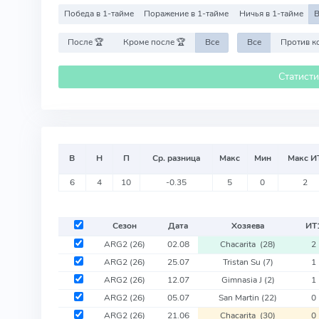
Победа в 1-тайме
Поражение в 1-тайме
Ничья в 1-тайме
В
После 🏆
Кроме после 🏆
Все
Все
Статист
В
Н
П
Ср. разница
Макс
Мин
Макс И
6
4
10
-0.35
5
0
2
Сезон
Дата
Хозяева
ИТ
ARG2
(26)
02.08
Chacarita
(28)
2
ARG2
(26)
25.07
Tristan Su
(7)
1
ARG2
(26)
12.07
Gimnasia J
(2)
1
ARG2
(26)
05.07
San Martin
(22)
0
ARG2
(26)
21.06
Chacarita
(30)
0