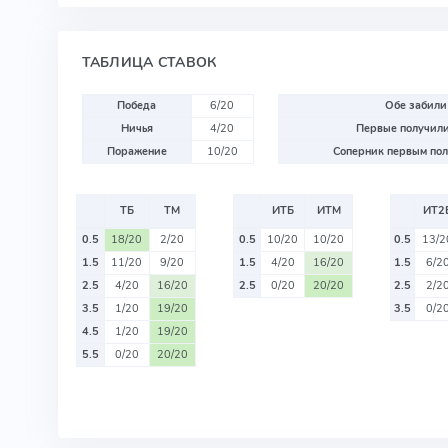
ТАБЛИЦА СТАВОК
Победа
6/20
Обе забили
Ничья
4/20
Первые получили
Поражение
10/20
Соперник первым пол
ТБ
ТМ
ИТБ
ИТМ
ИТ2
0.5
18/20
2/20
0.5
10/20
10/20
0.5
13/2
1.5
11/20
9/20
1.5
4/20
16/20
1.5
6/2
2.5
4/20
16/20
2.5
0/20
20/20
2.5
2/2
3.5
1/20
19/20
3.5
0/2
4.5
1/20
19/20
5.5
0/20
20/20