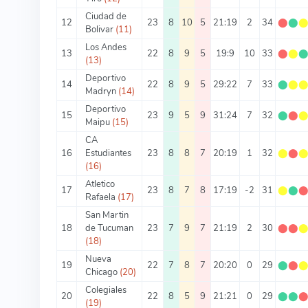
Ciudad de
12
23
8
10
5
21:19
2
34
⬤
⬤
Bolivar
(11)
Los Andes
13
22
8
9
5
19:9
10
33
⬤
⬤
(13)
Deportivo
14
22
8
9
5
29:22
7
33
⬤
⬤
Madryn
(14)
Deportivo
15
23
9
5
9
31:24
7
32
⬤
⬤
Maipu
(15)
CA
16
Estudiantes
23
8
8
7
20:19
1
32
⬤
⬤
(16)
Atletico
17
23
8
7
8
17:19
-2
31
⬤
⬤
Rafaela
(17)
San Martin
18
de Tucuman
23
7
9
7
21:19
2
30
⬤
⬤
(18)
Nueva
19
22
7
8
7
20:20
0
29
⬤
⬤
Chicago
(20)
Colegiales
20
22
8
5
9
21:21
0
29
⬤
⬤
(19)