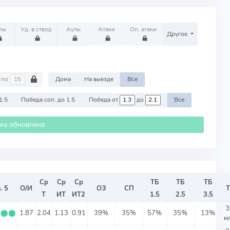
лы
Уд. в створ
Ауты
Атаки
Оп. атаки
Другое
по
Дома
На выезде
Все
1.5
Победа соп. до 1.5
Победа от
до
Все
ика обновлена
Ср
Ср
Ср
ТБ
ТБ
ТБ
. 5
О/И
ОЗ
СП
Т
ИТ
ИТ2
1.5
2.5
3.5
3
⬤
⬤
⬤
1.87
2.04
1.13
0.91
39%
35%
57%
35%
13%
м