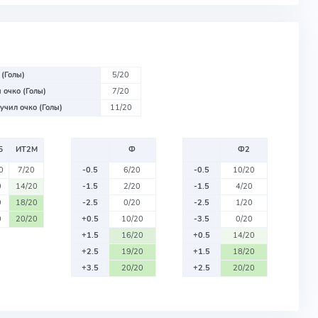
 (Голы)
5/20
 очко (Голы)
7/20
учил очко (Голы)
11/20
Б
ИТ2М
Ф
Ф2
0
7/20
-0.5
6/20
-0.5
10/20
0
14/20
-1.5
2/20
-1.5
4/20
0
18/20
-2.5
0/20
-2.5
1/20
0
20/20
+0.5
10/20
-3.5
0/20
+1.5
16/20
+0.5
14/20
+2.5
19/20
+1.5
18/20
+3.5
20/20
+2.5
20/20