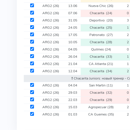
ARG2
(26)
13.06
Nueva Chic
(26)
2
ARG2
(26)
07.06
Chacarita
(24)
0
ARG2
(26)
31.05
Deportivo
(20)
3
ARG2
(26)
24.05
Chacarita
(25)
1
ARG2
(26)
17.05
Patronato
(27)
2
ARG2
(26)
10.05
Chacarita
(28)
2
ARG2
(26)
04.05
Quilmes
(24)
0
ARG2
(26)
26.04
Chacarita
(33)
1
ARG2
(26)
21.04
CA Atlanta
(21)
1
ARG2
(26)
12.04
Chacarita
(34)
2
❗️ Chacarita Juniors: новый тренер - C
ARG2
(26)
04.04
San Martin
(11)
1
ARG2
(26)
29.03
Chacarita
(32)
0
ARG2
(26)
22.03
Chacarita
(29)
0
ARG2
(26)
15.03
Agropecuar
(28)
2
ARG2
(26)
01.03
CA Guemes
(35)
2