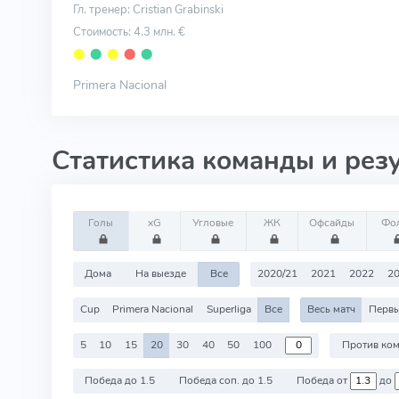
Гл. тренер: Cristian Grabinski
Стоимость: 4.3 млн. €
⬤
⬤
⬤
⬤
⬤
Primera Nacional
Статистика команды и рез
Голы
xG
Угловые
ЖК
Офсайды
Фо
Дома
На выезде
Все
2020/21
2021
2022
2
Cup
Primera Nacional
Superliga
Все
Весь матч
Первы
5
10
15
20
30
40
50
100
Победа до 1.5
Победа соп. до 1.5
Победа от
до