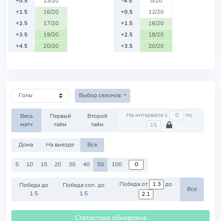
+0.5
13/20
-4.5
0/20
+1.5
16/20
+0.5
12/20
+2.5
17/20
+1.5
16/20
+3.5
19/20
+2.5
18/20
+4.5
20/20
+3.5
20/20
Выбор сезонов
На интервале с
по
Весь
Первый
Второй
матч
тайм
тайм
Дома
На выезде
Все
5
10
15
20
30
40
50
100
Победа от
до
Победа до
Победа соп. до
Все
1.5
1.5
Статистика обновлена