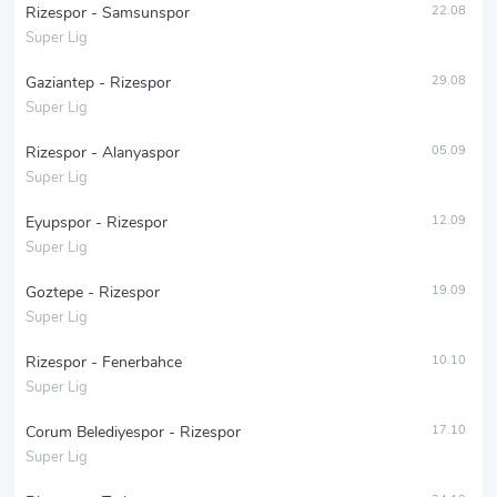
Rizespor - Samsunspor
22.08
Super Lig
Gaziantep - Rizespor
29.08
Super Lig
Rizespor - Alanyaspor
05.09
Super Lig
Eyupspor - Rizespor
12.09
Super Lig
Goztepe - Rizespor
19.09
Super Lig
Rizespor - Fenerbahce
10.10
Super Lig
Corum Belediyespor - Rizespor
17.10
Super Lig