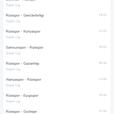
Super Lig
Rizespor - Genclerbirligi
16.01
Super Lig
Rizespor - Konyaspor
23.01
Super Lig
Samsunspor - Rizespor
30.01
Super Lig
Rizespor - Gaziantep
06.02
Super Lig
Alanyaspor - Rizespor
13.02
Super Lig
Rizespor - Eyupspor
20.02
Super Lig
Rizespor - Goztepe
27.02