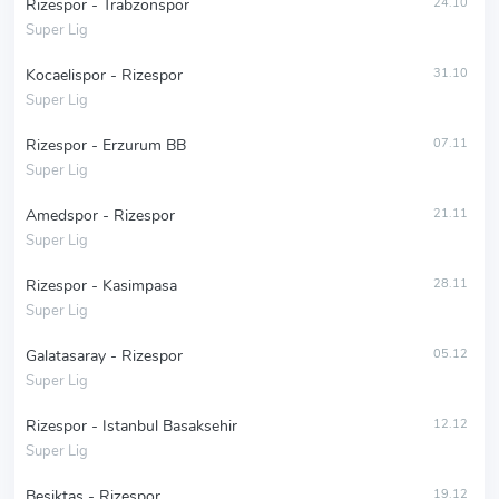
Rizespor - Trabzonspor
24.10
Super Lig
Kocaelispor - Rizespor
31.10
Super Lig
Rizespor - Erzurum BB
07.11
Super Lig
Amedspor - Rizespor
21.11
Super Lig
Rizespor - Kasimpasa
28.11
Super Lig
Galatasaray - Rizespor
05.12
Super Lig
Rizespor - Istanbul Basaksehir
12.12
Super Lig
Besiktas - Rizespor
19.12