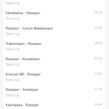
Super Lig
Fenerbahce - Rizespor
06.03
Super Lig
Rizespor - Corum Belediyespor
13.03
Super Lig
Trabzonspor - Rizespor
20.03
Super Lig
Rizespor - Kocaelispor
03.04
Super Lig
Erzurum BB - Rizespor
10.04
Super Lig
Rizespor - Amedspor
17.04
Super Lig
Kasimpasa - Rizespor
24.04