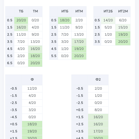
ТБ
ТМ
ИТБ
ИТМ
ИТ2Б
ИТ2М
0.5
20/20
0/20
0.5
18/20
2/20
0.5
14/20
6/20
1.5
16/20
4/20
1.5
11/20
9/20
1.5
5/20
15/20
2.5
11/20
9/20
2.5
7/20
13/20
2.5
1/20
19/20
3.5
7/20
13/20
3.5
3/20
17/20
3.5
0/20
20/20
4.5
4/20
16/20
4.5
1/20
19/20
5.5
2/20
18/20
5.5
0/20
20/20
6.5
0/20
20/20
Ф
Ф2
-0.5
12/20
-0.5
2/20
-1.5
4/20
-1.5
1/20
-2.5
4/20
-2.5
0/20
-3.5
3/20
+0.5
8/20
-4.5
0/20
+1.5
16/20
+0.5
18/20
+2.5
16/20
+1.5
19/20
+3.5
17/20
+2.5
20/20
+4.5
20/20