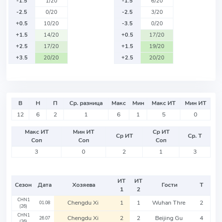
-1.5
1/20
-1.5
6/20
-2.5
0/20
-2.5
3/20
+0.5
10/20
-3.5
0/20
+1.5
14/20
+0.5
17/20
+2.5
17/20
+1.5
19/20
+3.5
20/20
+2.5
20/20
В
Н
П
Ср. разница
Макс
Мин
Макс ИТ
Мин ИТ
12
6
2
1
6
1
5
0
Макс ИТ
Мин ИТ
Ср ИТ
Ср ИТ
Ср. Т
Соп
Соп
Соп
3
0
2
1
3
ИТ
ИТ
Сезон
Дата
Хозяева
Гости
Т
1
2
CHN1
Chengdu Xi
1
1
Wuhan Thre
2
01.08
(26)
CHN1
Chengdu Xi
2
2
Beijing Gu
4
26.07
(26)