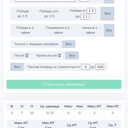
Победа от
Победа
Победа соп.
Все
до 1.5
до 1.5
до
Победа в 1-
Поражение в 1-
Ничья в 1-
Все
тайме
тайме
тайме
Только с текущим тренером
Все
После 🏆
Кроме после 🏆
Все
Все
Против команд со стоимостью от
до
Статистика обновлена
В
Н
П
Ср. разница
Макс
Мин
Макс ИТ
Мин ИТ
3
7
10
-0.75
5
0
2
0
Макс ИТ
Мин ИТ
Ср ИТ
Ср ИТ
Ср. Т
Соп
Соп
Соп