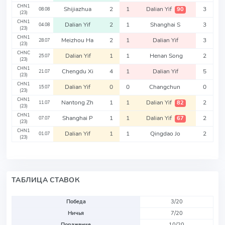
CHN1
Shijiazhua
2
1
Dalian Yif
3
90
08.08
(23)
CHN1
Dalian Yif
2
1
Shanghai S
3
04.08
(23)
CHN1
Meizhou Ha
2
1
Dalian Yif
3
28.07
(23)
CHNC
Dalian Yif
1
1
Henan Song
2
25.07
(23)
CHN1
Chengdu Xi
4
1
Dalian Yif
5
21.07
(23)
CHN1
Dalian Yif
0
0
Changchun
0
15.07
(23)
CHN1
Nantong Zh
1
1
Dalian Yif
2
82
11.07
(23)
CHN1
Shanghai P
1
1
Dalian Yif
2
67
07.07
(23)
CHN1
Dalian Yif
1
1
Qingdao Jo
2
01.07
(23)
ТАБЛИЦА СТАВОК
Победа
3/20
Ничья
7/20
Поражение
10/20