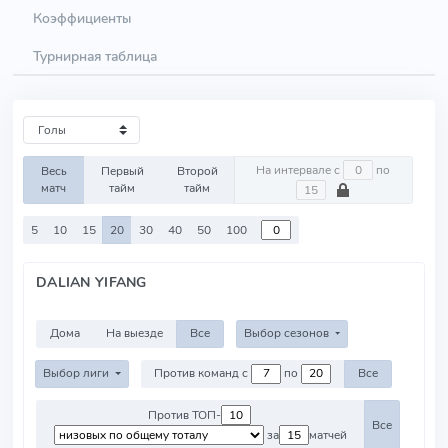
Коэффициенты
Турнирная таблица
На интервале с
по
Весь
Первый
Второй
матч
тайм
тайм
5
10
15
20
30
40
50
100
DALIAN YIFANG
Дома
На выезде
Все
Выбор сезонов
Выбор лиги
Против команд с
по
Все
Против ТОП-
Все
за
матчей