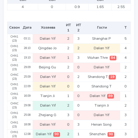
4
0
0.9
1.65
2.55
ИТ
ИТ
Сезон
Дата
Хозяева
Гости
Т
1
2
CHN1
Dalian Yif
2
3
Shanghai P
5
03.11
(23)
CHN1
Qingdao Jo
2
2
Dalian Yif
4
28.10
(23)
CHN1
Dalian Yif
1
3
Wuhan Thre
4
84
19.10
(23)
CHN1
Beijing Gu
2
0
Dalian Yif
2
29.09
(23)
CHNC
Dalian Yif
0
2
Shandong T
2
19
25.09
(23)
CHN1
Dalian Yif
0
0
Shandong T
0
22.09
(23)
CHN1
Tianjin Ji
1
0
Dalian Yif
1
89
16.09
(23)
CHNC
Dalian Yif
2
0
Tianjin Ji
2
29.08
(23)
CHN1
Zhejiang G
3
0
Dalian Yif
3
25.08
(23)
CHN1
Dalian Yif
0
3
Henan Song
3
18.08
(23)
CHN1
Dalian Yif
2
1
Shenzhen
3
90
90
12.08
(23)