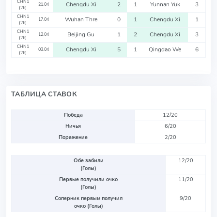
CHN1
Chengdu Xi
2
1
Yunnan Yuk
3
21.04
(26)
CHN1
Wuhan Thre
0
1
Chengdu Xi
1
17.04
(26)
CHN1
Beijing Gu
1
2
Chengdu Xi
3
12.04
(26)
CHN1
Chengdu Xi
5
1
Qingdao We
6
03.04
(26)
ТАБЛИЦА СТАВОК
Победа
12/20
Ничья
6/20
Поражение
2/20
Обе забили
12/20
(Голы)
Первые получили очко
11/20
(Голы)
Соперник первым получил
9/20
очко (Голы)