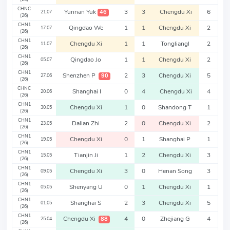
CHNC
Yunnan Yuk
3
3
Chengdu Xi
6
46
21.07
(26)
CHN1
Qingdao We
1
1
Chengdu Xi
2
17.07
(26)
CHN1
Chengdu Xi
1
1
Tongliangl
2
11.07
(26)
CHN1
Qingdao Jo
1
1
Chengdu Xi
2
05.07
(26)
CHN1
Shenzhen P
2
3
Chengdu Xi
5
90
27.06
(26)
CHNC
Shanghai I
0
4
Chengdu Xi
4
20.06
(26)
CHN1
Chengdu Xi
1
0
Shandong T
1
30.05
(26)
CHN1
Dalian Zhi
2
0
Chengdu Xi
2
23.05
(26)
CHN1
Chengdu Xi
0
1
Shanghai P
1
19.05
(26)
CHN1
Tianjin Ji
1
2
Chengdu Xi
3
15.05
(26)
CHN1
Chengdu Xi
3
0
Henan Song
3
09.05
(26)
CHN1
Shenyang U
0
1
Chengdu Xi
1
05.05
(26)
CHN1
Shanghai S
2
3
Chengdu Xi
5
01.05
(26)
CHN1
Chengdu Xi
4
0
Zhejiang G
4
88
25.04
(26)