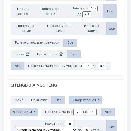
Победа от
Победа
Победа соп.
Все
до 1.5
до 1.5
до
Победа в 1-
Поражение в 1-
Ничья в 1-
Все
тайме
тайме
тайме
Только с текущим тренером
Все
После 🏆
Кроме после 🏆
Все
Все
Против команд со стоимостью от
до
CHENGDU XINGCHENG
Дома
На выезде
Все
Выбор сезонов
Выбор лиги
Против команд с
по
Все
Против ТОП-
Все
за
матчей