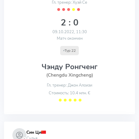
Гл. тренер: Хуэй Се
⬤
⬤
⬤
⬤
⬤
2 : 0
09.10.2022, 11:30
Матч окончен
Тур 22
Чэнду Ронгченг
(Chengdu Xingcheng)
Гл. тренер: Джон Алоизи
Стоимость: 10.4 млн. €
⬤
⬤
⬤
⬤
⬤
Син Ци
Судья