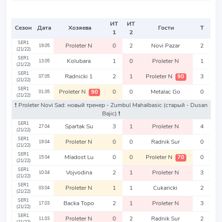
ИТ
ИТ
Сезон
Дата
Хозяева
Гости
Т
1
2
SER1
Proleter N
0
2
Novi Pazar
2
19.05
(21/22)
SER1
Kolubara
1
0
Proleter N
1
13.05
(21/22)
SER1
Radnicki 1
2
1
Proleter N
3
90
07.05
(21/22)
SER1
Proleter N
0
0
Metalac Go
0
90
01.05
(21/22)
❗️ Proleter Novi Sad: новый тренер - Zumbul Mahalbasic
(старый - Dusan
Bajic)
❗️
SER1
Spartak Su
3
1
Proleter N
4
27.04
(21/22)
SER1
Proleter N
0
0
Radnik Sur
0
19.04
(21/22)
SER1
Mladost Lu
0
0
Proleter N
0
70
15.04
(21/22)
SER1
Vojvodina
2
1
Proleter N
3
10.04
(21/22)
SER1
Proleter N
1
1
Cukaricki
2
03.04
(21/22)
SER1
Backa Topo
2
1
Proleter N
3
17.03
(21/22)
SER1
Proleter N
0
2
Radnik Sur
2
11.03