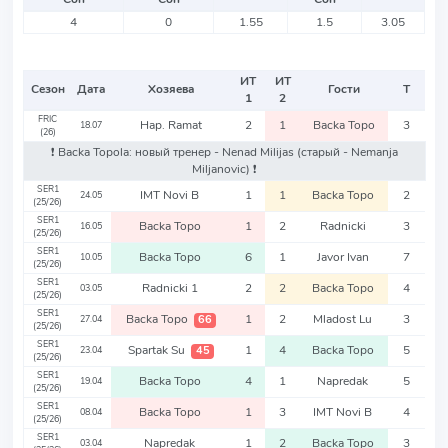
4
0
1.55
1.5
3.05
ИТ
ИТ
Сезон
Дата
Хозяева
Гости
Т
1
2
FRIC
Hap. Ramat
2
1
Backa Topo
3
18.07
(26)
❗️ Backa Topola: новый тренер - Nenad Milijas
(старый - Nemanja
Miljanovic)
❗️
SER1
IMT Novi B
1
1
Backa Topo
2
24.05
(25/26)
SER1
Backa Topo
1
2
Radnicki
3
16.05
(25/26)
SER1
Backa Topo
6
1
Javor Ivan
7
10.05
(25/26)
SER1
Radnicki 1
2
2
Backa Topo
4
03.05
(25/26)
SER1
Backa Topo
1
2
Mladost Lu
3
66
27.04
(25/26)
SER1
Spartak Su
1
4
Backa Topo
5
45
23.04
(25/26)
SER1
Backa Topo
4
1
Napredak
5
19.04
(25/26)
SER1
Backa Topo
1
3
IMT Novi B
4
08.04
(25/26)
SER1
Napredak
1
2
Backa Topo
3
03.04