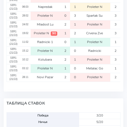
(21/22)
SER1
Napredak
1
1
Proleter N
2
06.03
(21/22)
SER1
Proleter N
0
3
Spartak Su
3
28.02
(21/22)
SER1
Mladost Lu
2
1
Proleter N
3
24.02
(21/22)
SER1
Proleter N
1
2
Crvena Zve
3
90
19.02
(21/22)
SER1
Radnicki 1
0
1
Proleter N
1
11.02
(21/22)
SER1
Proleter N
2
0
Radnicki
2
15.12
(21/22)
SER1
Kolubara
2
1
Proleter N
3
10.12
(21/22)
SER1
Proleter N
1
0
Metalac Go
1
03.12
(21/22)
SER1
Novi Pazar
2
0
Proleter N
2
28.11
(21/22)
ТАБЛИЦА СТАВОК
Победа
3/20
Ничья
5/20