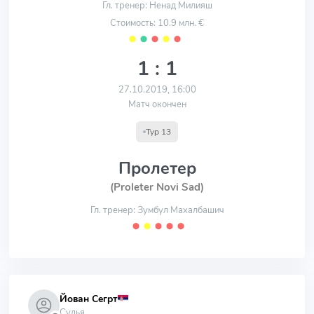
Гл. тренер: Ненад Милияш
Стоимость: 10.9 млн. €
⬤
⬤
⬤
⬤
⬤
1 : 1
27.10.2019, 16:00
Матч окончен
Тур 13
Пролетер
(Proleter Novi Sad)
Гл. тренер: Зумбул Махалбашич
⬤
⬤
⬤
⬤
⬤
Йован Сегрт
Судья