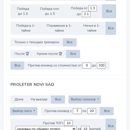
Победа от
Победа
Победа соп.
Все
до 1.5
до 1.5
до
Победа в 1-
Поражение в 1-
Ничья в 1-
Все
тайме
тайме
тайме
Только с текущим тренером
Все
После 🏆
Кроме после 🏆
Все
Все
Против команд со стоимостью от
до
PROLETER NOVI SAD
Дома
На выезде
Все
Выбор сезонов
Выбор лиги
Против команд с
по
Все
Против ТОП-
Все
за
матчей