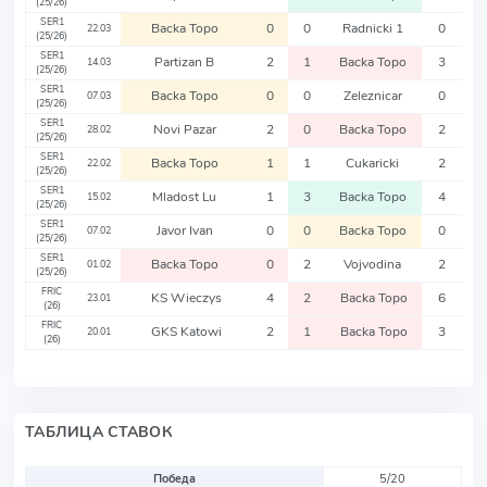
(25/26)
SER1
Backa Topo
0
0
Radnicki 1
0
22.03
(25/26)
SER1
Partizan B
2
1
Backa Topo
3
14.03
(25/26)
SER1
Backa Topo
0
0
Zeleznicar
0
07.03
(25/26)
SER1
Novi Pazar
2
0
Backa Topo
2
28.02
(25/26)
SER1
Backa Topo
1
1
Cukaricki
2
22.02
(25/26)
SER1
Mladost Lu
1
3
Backa Topo
4
15.02
(25/26)
SER1
Javor Ivan
0
0
Backa Topo
0
07.02
(25/26)
SER1
Backa Topo
0
2
Vojvodina
2
01.02
(25/26)
FRIC
KS Wieczys
4
2
Backa Topo
6
23.01
(26)
FRIC
GKS Katowi
2
1
Backa Topo
3
20.01
(26)
ТАБЛИЦА СТАВОК
Победа
5/20