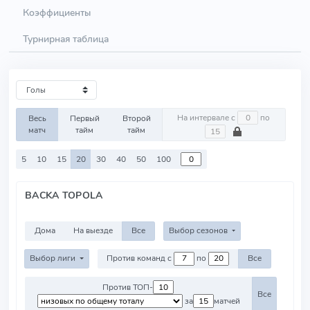
Коэффициенты
Турнирная таблица
На интервале с
по
Весь
Первый
Второй
матч
тайм
тайм
5
10
15
20
30
40
50
100
BACKA TOPOLA
Дома
На выезде
Все
Выбор сезонов
Выбор лиги
Против команд с
по
Все
Против ТОП-
Все
за
матчей