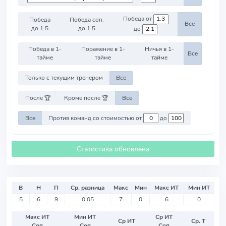
Победа от
Победа
Победа соп.
Все
до 1.5
до 1.5
до
Победа в 1-
Поражение в 1-
Ничья в 1-
Все
тайме
тайме
тайме
Только с текущим тренером
Все
После 🏆
Кроме после 🏆
Все
Все
Против команд со стоимостью от
до
Статистика обновлена
В
Н
П
Ср. разница
Макс
Мин
Макс ИТ
Мин ИТ
5
6
9
0.05
7
0
6
0
Макс ИТ
Мин ИТ
Ср ИТ
Ср ИТ
Ср. Т
Соп
Соп
Соп