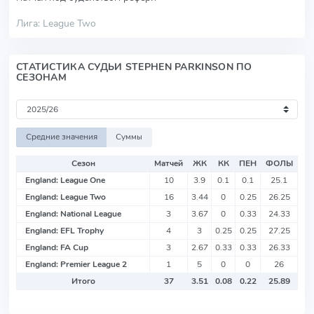
Лига: League Two
СТАТИСТИКА СУДЬИ STEPHEN PARKINSON ПО
СЕЗОНАМ
Средние значения
Суммы
Сезон
Матчей
ЖК
КК
ПЕН
ФОЛЫ
England: League One
10
3.9
0.1
0.1
25.1
England: League Two
16
3.44
0
0.25
26.25
England: National League
3
3.67
0
0.33
24.33
England: EFL Trophy
4
3
0.25
0.25
27.25
England: FA Cup
3
2.67
0.33
0.33
26.33
England: Premier League 2
1
5
0
0
26
Итого
37
3.51
0.08
0.22
25.89