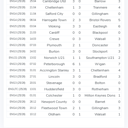
Cambridge Utd
3
0
Barrow
3
ENG4 (25/26)
25.04
Cheltenham
1
3
Tranmere
4
ENG4 (25/26)
21.04
Salford City
0
0
Gillingham
0
ENG4 (25/26)
11.04
Harrogate Town
2
3
Bristol Rovers
5
ENG4 (25/26)
06.04
Woking
3
3
Eastleigh
6
ENG5 (25/26)
03.04
Cardiff
0
0
Blackpool
0
ENG3 (25/26)
21.03
Crewe
0
3
Walsall
3
ENG4 (25/26)
14.03
Plymouth
2
1
Doncaster
3
ENG3 (25/26)
07.03
Burton
3
0
Stockport
3
ENG3 (25/26)
24.02
Norwich U21
1
1
Southampton U21
2
ENU21 (25/26)
13.02
Peterborough
6
1
Wigan
7
ENG3 (25/26)
07.02
Accrington Stanley
3
1
Cheltenham
4
ENG4 (25/26)
31.01
Lincoln
3
0
Bradford
3
ENG3 (25/26)
27.01
Stevenage
0
0
Bolton
0
ENG3 (25/26)
20.01
Huddersfield
3
0
Rotherham
3
ENGLTC (25/26)
13.01
Colchester
1
0
Milton Keynes Dons
1
ENG4 (25/26)
01.01
Newport County
0
0
Barnet
0
ENG4 (25/26)
26.12
Fleetwood Town
2
1
Gillingham
3
ENG4 (25/26)
20.12
Oldham
0
1
Walsall
1
ENG4 (25/26)
10.12