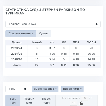
СТАТИСТИКА СУДЬИ STEPHEN PARKINSON ПО
ТУРНИРАМ
Средние значения
Суммы
Турнир
Матчей
ЖК
КК
ПЕН
ФОЛЫ
2023/24
3
3.67
0
0
20
2024/25
8
4.25
0.38
0.38
26.25
2025/26
16
3.44
0
0.25
26.25
Итого
27
3.7
0.11
0.26
25.56
Выбор сезонов
Выбор лиги
На интервале с
по
Весь
Первый
Второй
матч
тайм
тайм