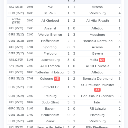
1
2
PSG
1
1
Arsenal
2
UCL (25/26)
30.05
St. Pauli
1
3
Wolfsburg
4
GER1 (25/26)
16.05
SARKC
Al Kholood
1
2
Al Hilal Riyadh
3
08.05
(25/26)
Arsenal
1
0
Atletico
1
UCL (25/26)
05.05
Werder Bremen
1
3
Augsburg
4
GER1 (25/26)
02.05
Hoffenheim
2
1
Borussia Dortmund
3
GER1 (25/26)
18.04
Sporting
0
1
Arsenal
1
UCL (25/26)
07.04
Freiburg
2
3
Bayern
5
GER1 (25/26)
04.04
Luxembourg
3
0
Malta
3
64
UNL (24/25)
31.03
AEK Larnaca
1
0
APOEL Nicosia
1
CY1 (25/26)
22.03
Tottenham Hotspur
3
2
Atletico
5
UCL (25/26)
18.03
Cologne
1
2
Borussia Dortmund
3
45
GER1 (25/26)
07.03
SC Preussen Munster
Eintracht Br.
1
2
3
GER2 (25/26)
01.03
88
Freiburg
2
1
Borussia M.Gladbach
3
GER1 (25/26)
22.02
Bodo Glimt
3
1
Inter
4
UCL (25/26)
18.02
Bayern
2
0
RB Leipzig
2
GERC (25/26)
11.02
Heidenheim
0
2
Hamburg
2
GER1 (25/26)
07.02
Mainz
3
1
Wolfsburg
4
GER1 (25/26)
24.01
Newcastle United
3
0
PSV Eindhoven
3
UCL (25/26)
21.01