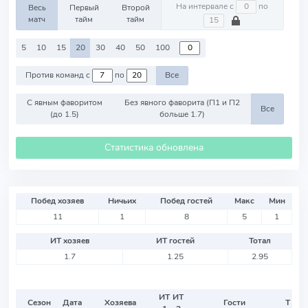
На интервале с
по
Весь
Первый
Второй
матч
тайм
тайм
5
10
15
20
30
40
50
100
Против команд с
по
Все
С явным фаворитом
Без явного фаворита (П1 и П2
Все
(до 1.5)
больше 1.7)
Статистика обновлена
Побед хозяев
Ничьих
Побед гостей
Макс
Мин
11
1
8
5
1
ИТ хозяев
ИТ гостей
Тотал
1.7
1.25
2.95
ИТ
ИТ
Сезон
Дата
Хозяева
Гости
Т