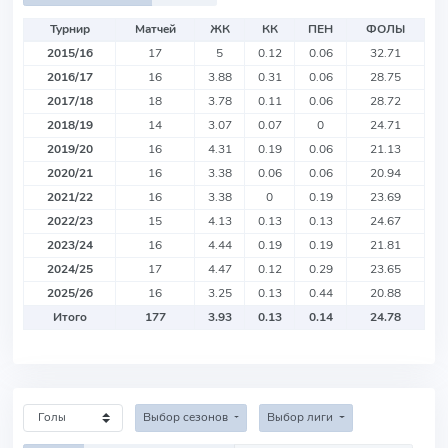
Турнир
Матчей
ЖК
КК
ПЕН
ФОЛЫ
2015/16
17
5
0.12
0.06
32.71
2016/17
16
3.88
0.31
0.06
28.75
2017/18
18
3.78
0.11
0.06
28.72
2018/19
14
3.07
0.07
0
24.71
2019/20
16
4.31
0.19
0.06
21.13
2020/21
16
3.38
0.06
0.06
20.94
2021/22
16
3.38
0
0.19
23.69
2022/23
15
4.13
0.13
0.13
24.67
2023/24
16
4.44
0.19
0.19
21.81
2024/25
17
4.47
0.12
0.29
23.65
2025/26
16
3.25
0.13
0.44
20.88
Итого
177
3.93
0.13
0.14
24.78
Выбор сезонов
Выбор лиги