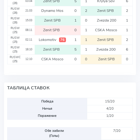
Zenit SPB
5
1
Krylya Sov
6
03.04
(26)
RUSW
Dynamo Mos
0
2
Zenit SPB
2
21.03
(26)
RUSW
Zenit SPB
1
0
Zvezda 200
1
15.03
(26)
RUSW
Zenit SPB
0
1
CSKA Mosco
1
08.11
(25)
RUSW
Lokomotiv
1
1
Zenit SPB
2
76
02.11
(25)
RUSW
Zenit SPB
5
1
Zvezda 200
6
18.10
(25)
RUSWC
CSKA Mosco
0
0
Zenit SPB
0
12.10
(25)
ТАБЛИЦА СТАВОК
Победа
15/20
Ничья
4/20
Поражение
1/20
Обе забили
7/20
(Голы)