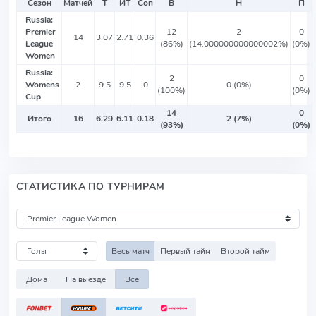
Сезон
Матчей
Т
ИТ
Соп
В
Н
П
Russia:
Premier
12
2
0
14
3.07
2.71
0.36
League
(86%)
(14.000000000000002%)
(0%)
Women
Russia:
2
0
Womens
2
9.5
9.5
0
0 (0%)
(100%)
(0%)
Cup
14
0
Итого
16
6.29
6.11
0.18
2 (7%)
(93%)
(0%)
СТАТИСТИКА ПО ТУРНИРАМ
Весь матч
Первый тайм
Второй тайм
Дома
На выезде
Все