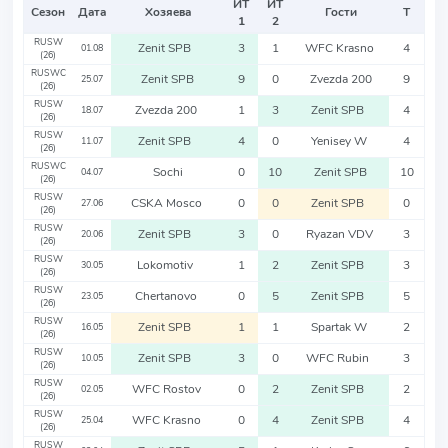
ИТ
ИТ
Сезон
Дата
Хозяева
Гости
Т
1
2
RUSW
Zenit SPB
3
1
WFC Krasno
4
01.08
(26)
RUSWC
Zenit SPB
9
0
Zvezda 200
9
25.07
(26)
RUSW
Zvezda 200
1
3
Zenit SPB
4
18.07
(26)
RUSW
Zenit SPB
4
0
Yenisey W
4
11.07
(26)
RUSWC
Sochi
0
10
Zenit SPB
10
04.07
(26)
RUSW
CSKA Mosco
0
0
Zenit SPB
0
27.06
(26)
RUSW
Zenit SPB
3
0
Ryazan VDV
3
20.06
(26)
RUSW
Lokomotiv
1
2
Zenit SPB
3
30.05
(26)
RUSW
Chertanovo
0
5
Zenit SPB
5
23.05
(26)
RUSW
Zenit SPB
1
1
Spartak W
2
16.05
(26)
RUSW
Zenit SPB
3
0
WFC Rubin
3
10.05
(26)
RUSW
WFC Rostov
0
2
Zenit SPB
2
02.05
(26)
RUSW
WFC Krasno
0
4
Zenit SPB
4
25.04
(26)
RUSW