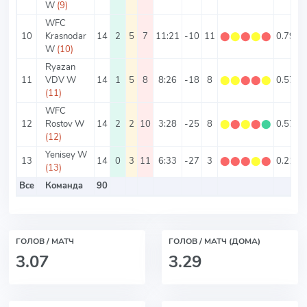
W
(9)
WFC
10
Krasnodar
14
2
5
7
11:21
-10
11
⬤
⬤
⬤
⬤
⬤
0.79
2
W
(10)
Ryazan
11
VDV W
14
1
5
8
8:26
-18
8
⬤
⬤
⬤
⬤
⬤
0.57
2
(11)
WFC
12
Rostov W
14
2
2
10
3:28
-25
8
⬤
⬤
⬤
⬤
⬤
0.57
2
(12)
Yenisey W
13
14
0
3
11
6:33
-27
3
⬤
⬤
⬤
⬤
⬤
0.21
2
(13)
Все
Команда
90
2
ГОЛОВ / МАТЧ
ГОЛОВ / МАТЧ (ДОМА)
3.07
3.29