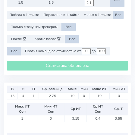
1.5
1.5
Победа в 1-тайме
Поражение в 1-тайме
Ничья в 1-тайме
Все
Только с текущим тренером
Все
После 🏆
Кроме после 🏆
Все
Все
Против команд со стоимостью от
до
Статистика обновлена
В
Н
П
Ср. разница
Макс
Мин
Макс ИТ
Мин ИТ
15
4
1
2.75
10
0
10
0
Макс ИТ
Мин ИТ
Ср ИТ
Ср ИТ
Ср. Т
Соп
Соп
Соп
1
0
3.15
0.4
3.55