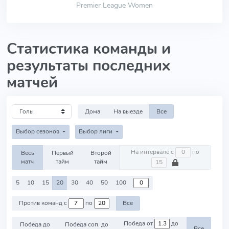
Premier League Women
Статистика команды и
результаты последних
матчей
Дома
На выезде
Все
Выбор сезонов
Выбор лиги
На интервале с
по
Весь
Первый
Второй
матч
тайм
тайм
5
10
15
20
30
40
50
100
Против команд с
по
Все
Победа от
до
Победа до
Победа соп. до
Все