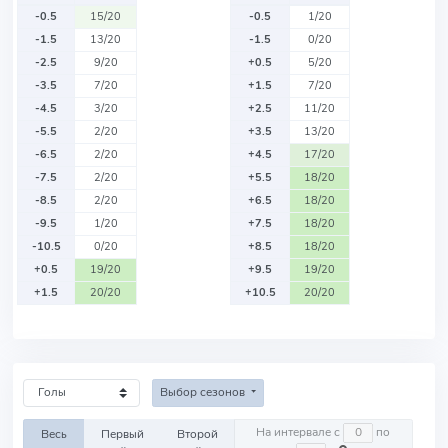
-0.5
15/20
-0.5
1/20
-1.5
13/20
-1.5
0/20
-2.5
9/20
+0.5
5/20
-3.5
7/20
+1.5
7/20
-4.5
3/20
+2.5
11/20
-5.5
2/20
+3.5
13/20
-6.5
2/20
+4.5
17/20
-7.5
2/20
+5.5
18/20
-8.5
2/20
+6.5
18/20
-9.5
1/20
+7.5
18/20
-10.5
0/20
+8.5
18/20
+0.5
19/20
+9.5
19/20
+1.5
20/20
+10.5
20/20
Выбор сезонов
На интервале с
по
Весь
Первый
Второй