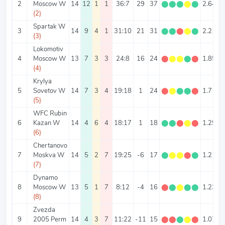
2
Moscow W
14
12
1
1
36:7
29
37
⬤
⬤
⬤
⬤
⬤
2.64
3
(2)
Spartak W
3
14
9
4
1
31:10
21
31
⬤
⬤
⬤
⬤
⬤
2.21
2
(3)
Lokomotiv
4
Moscow W
13
7
3
3
24:8
16
24
⬤
⬤
⬤
⬤
⬤
1.85
2
(4)
Krylya
5
Sovetov W
14
7
3
4
19:18
1
24
⬤
⬤
⬤
⬤
⬤
1.71
2
(5)
WFC Rubin
6
Kazan W
14
4
6
4
18:17
1
18
⬤
⬤
⬤
⬤
⬤
1.29
2
(6)
Chertanovo
7
Moskva W
14
5
2
7
19:25
-6
17
⬤
⬤
⬤
⬤
⬤
1.21
3
(7)
Dynamo
8
Moscow W
13
5
1
7
8:12
-4
16
⬤
⬤
⬤
⬤
⬤
1.23
1
(8)
Zvezda
9
2005 Perm
14
4
3
7
11:22
-11
15
⬤
⬤
⬤
⬤
⬤
1.07
2