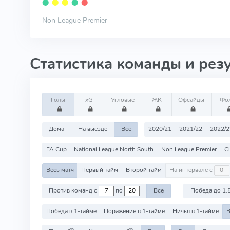
⬤
⬤
⬤
⬤
⬤
Non League Premier
Статистика команды и рез
Голы
xG
Угловые
ЖК
Офсайды
Фо
Дома
На выезде
Все
2020/21
2021/22
2022/2
FA Cup
National League North South
Non League Premier
Cl
Весь матч
Первый тайм
Второй тайм
На интервале с
Против команд с
по
Все
Победа до 1.
Победа в 1-тайме
Поражение в 1-тайме
Ничья в 1-тайме
В