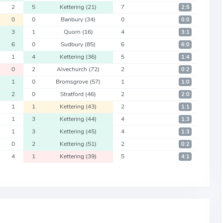
2
5
Kettering
(21)
7
2:5
0
0
Banbury
(34)
0
0:0
3
1
Quorn
(16)
4
3:1
6
0
Sudbury
(85)
6
6:0
1
4
Kettering
(36)
5
1:4
0
2
Alvechurch
(72)
2
0:2
1
0
Bromsgrove
(57)
1
1:0
2
0
Stratford
(46)
2
2:0
1
1
Kettering
(43)
2
1:1
1
3
Kettering
(44)
4
1:3
1
3
Kettering
(45)
4
1:3
0
2
Kettering
(51)
2
0:2
4
1
Kettering
(39)
5
4:1