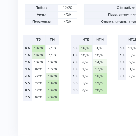
Победа
12/20
Обе забили
Ничья
4/20
Первые получили
Поражение
4/20
Соперник первым пол
ТБ
ТМ
ИТБ
ИТМ
ИТ2
0.5
18/20
2/20
0.5
16/20
4/20
0.5
13/2
1.5
16/20
4/20
1.5
10/20
10/20
1.5
5/2
2.5
10/20
10/20
2.5
6/20
14/20
2.5
2/2
3.5
8/20
12/20
3.5
3/20
17/20
3.5
1/2
4.5
4/20
16/20
4.5
2/20
18/20
4.5
0/2
5.5
2/20
18/20
5.5
1/20
19/20
6.5
1/20
19/20
6.5
0/20
20/20
7.5
0/20
20/20