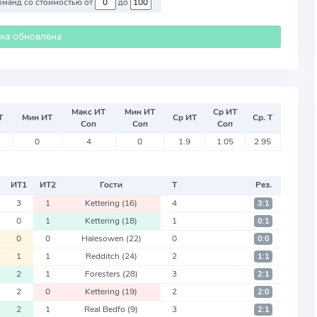
Против команд со стоимостью от
до
ика обновлена
Макс ИТ
Мин ИТ
Ср ИТ
Т
Мин ИТ
Ср ИТ
Ср. Т
Соп
Соп
Соп
0
4
0
1.9
1.05
2.95
ИТ
1
ИТ
2
Гости
Т
Рез.
3
1
Kettering
(16)
4
3:1
0
1
Kettering
(18)
1
0:1
0
0
Halesowen
(22)
0
0:0
1
1
Redditch
(24)
2
1:1
2
1
Foresters
(28)
3
2:1
2
0
Kettering
(19)
2
2:0
2
1
Real Bedfo
(9)
3
2:1