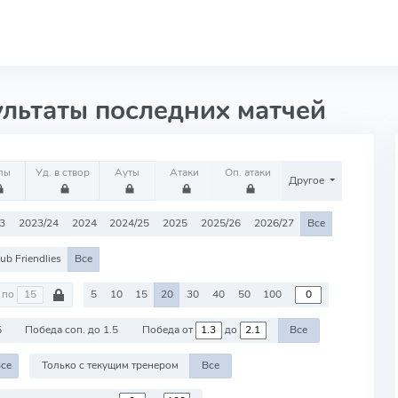
ультаты последних матчей
лы
Уд. в створ
Ауты
Атаки
Оп. атаки
Другое
3
2023/24
2024
2024/25
2025
2025/26
2026/27
Все
ub Friendlies
Все
по
5
10
15
20
30
40
50
100
5
Победа соп. до 1.5
Победа от
до
Все
се
Только с текущим тренером
Все