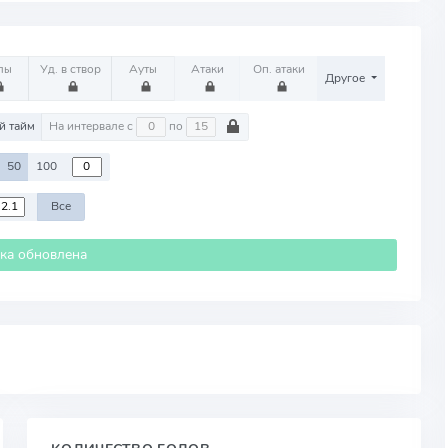
лы
Уд. в створ
Ауты
Атаки
Оп. атаки
Другое
й тайм
На интервале с
по
50
100
Все
ика обновлена