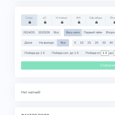
Голы
xG
Угловые
ЖК
Офсайды
Фо
2024/25
2025/26
Все
Весь матч
Первый тайм
Второ
Дома
На выезде
Все
5
10
15
20
30
40
Победа до 1.5
Победа соп. до 1.5
Победа от
до
Статист
Нет матчей!