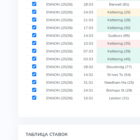
ENNON
(25/26)
28.03
Barwell
(81)
ENNON
(25/26)
24.03
Kettering
(25)
ENNON
(25/26)
21.03
Kettering
(28)
ENNON
(25/26)
17.03
Kettering
(30)
ENNON
(25/26)
14.03
Sudbury
(85)
ENNON
(25/26)
10.03
Kettering
(35)
ENNON
(25/26)
07.03
Kettering
(39)
ENNON
(25/26)
03.03
Kettering
(45)
ENNON
(25/26)
28.02
Stourbridg
(77)
ENNON
(25/26)
14.02
St Ives To
(54)
ENNON
(25/26)
31.01
Needham Ma
(25)
ENNON
(25/26)
24.01
Bishops St
(29)
ENNON
(25/26)
10.01
Leiston
(31)
ТАБЛИЦА СТАВОК