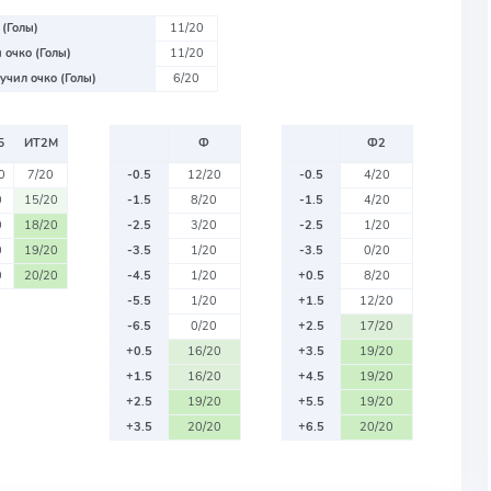
 (Голы)
11/20
 очко (Голы)
11/20
учил очко (Голы)
6/20
Б
ИТ2М
Ф
Ф2
0
7/20
-0.5
12/20
-0.5
4/20
0
15/20
-1.5
8/20
-1.5
4/20
0
18/20
-2.5
3/20
-2.5
1/20
0
19/20
-3.5
1/20
-3.5
0/20
0
20/20
-4.5
1/20
+0.5
8/20
-5.5
1/20
+1.5
12/20
-6.5
0/20
+2.5
17/20
+0.5
16/20
+3.5
19/20
+1.5
16/20
+4.5
19/20
+2.5
19/20
+5.5
19/20
+3.5
20/20
+6.5
20/20