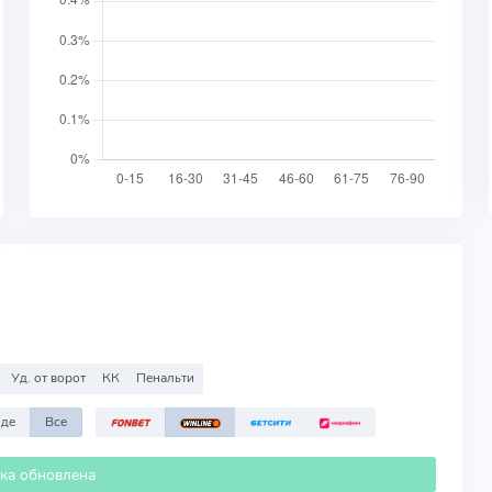
Уд. от ворот
КК
Пенальти
зде
Все
ика обновлена