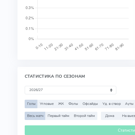
СТАТИСТИКА ПО СЕЗОНАМ
Голы
Угловые
ЖК
Фолы
Офсайды
Уд. в створ
Ауты
Весь матч
Первый тайм
Второй тайм
Дома
На вые
Статист