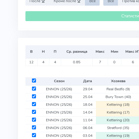
После 🏆
Кроме после 🏆
Все
Все
Статист
В
Н
П
Ср. разница
Макс
Мин
Макс И
12
4
4
0.85
7
0
6
Сезон
Дата
Хозяева
ENNON
(25/26)
29.04
Real Bedfo
(9)
ENNON
(25/26)
25.04
Bury Town
(40)
ENNON
(25/26)
18.04
Kettering
(18)
ENNON
(25/26)
14.04
Kettering
(17)
ENNON
(25/26)
11.04
Kettering
(20)
ENNON
(25/26)
06.04
Stratford
(35)
ENNON
(25/26)
03.04
Kettering
(19)