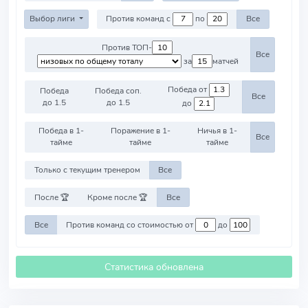
Выбор лиги
Против команд с
по
Все
Против ТОП-
Все
за
матчей
Победа от
Победа
Победа соп.
Все
до 1.5
до 1.5
до
Победа в 1-
Поражение в 1-
Ничья в 1-
Все
тайме
тайме
тайме
Только с текущим тренером
Все
После 🏆
Кроме после 🏆
Все
Все
Против команд со стоимостью от
до
Статистика обновлена