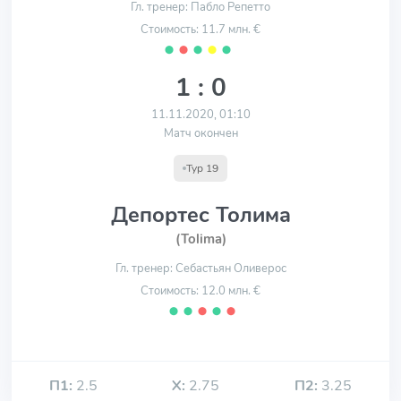
Гл. тренер: Пабло Репетто
Стоимость: 11.7 млн. €
⬤
⬤
⬤
⬤
⬤
1 : 0
11.11.2020, 01:10
Матч окончен
Тур 19
Депортес Толима
(Tolima)
Гл. тренер: Себастьян Оливерос
Стоимость: 12.0 млн. €
⬤
⬤
⬤
⬤
⬤
П1:
2.5
Х:
2.75
П2:
3.25