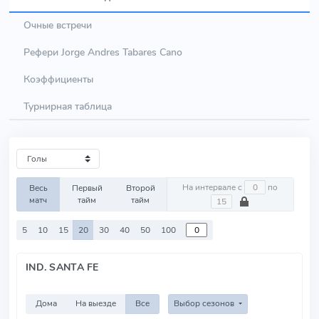
Очные встречи
Рефери Jorge Andres Tabares Cano
Коэффициенты
Турнирная таблица
На интервале с
по
Весь
Первый
Второй
матч
тайм
тайм
5
10
15
20
30
40
50
100
IND. SANTA FE
Дома
На выезде
Все
Выбор сезонов