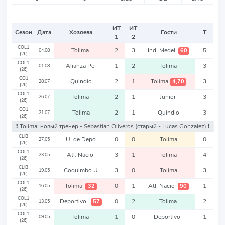
ИТ
ИТ
Сезон
Дата
Хозяева
Гости
Т
1
2
COL1
Tolima
2
3
Ind. Medel
5
60
04.08
(26)
COL1
Alianza Pe
1
2
Tolima
3
01.08
(26)
CO1
Quindio
2
1
Tolima
3
4,70
28.07
(26)
COL1
Tolima
2
1
Junior
3
26.07
(26)
CO1
Tolima
2
1
Quindio
3
21.07
(26)
❗️ Tolima: новый тренер - Sebastian Oliveros
(старый - Lucas Gonzalez)
❗️
CLIB
U. de Depo
0
0
Tolima
0
27.05
(26)
COL1
Atl. Nacio
3
1
Tolima
4
23.05
(26)
CLIB
Coquimbo U
3
0
Tolima
3
19.05
(26)
COL1
Tolima
0
1
Atl. Nacio
1
32
90
16.05
(26)
COL1
Deportivo
0
2
Tolima
2
57
13.05
(26)
COL1
Tolima
1
0
Deportivo
1
09.05
(26)