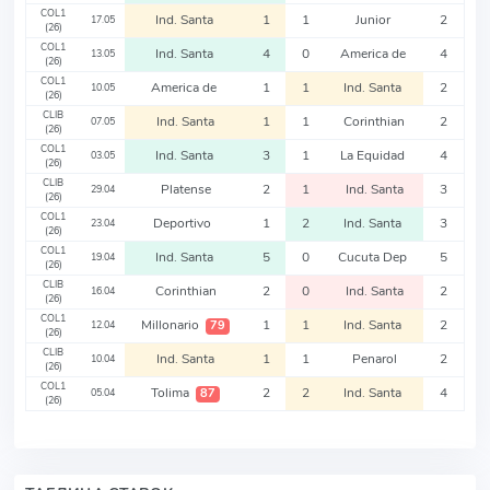
COL1
Ind. Santa
1
1
Junior
2
17.05
(26)
COL1
Ind. Santa
4
0
America de
4
13.05
(26)
COL1
America de
1
1
Ind. Santa
2
10.05
(26)
CLIB
Ind. Santa
1
1
Corinthian
2
07.05
(26)
COL1
Ind. Santa
3
1
La Equidad
4
03.05
(26)
CLIB
Platense
2
1
Ind. Santa
3
29.04
(26)
COL1
Deportivo
1
2
Ind. Santa
3
23.04
(26)
COL1
Ind. Santa
5
0
Cucuta Dep
5
19.04
(26)
CLIB
Corinthian
2
0
Ind. Santa
2
16.04
(26)
COL1
Millonario
1
1
Ind. Santa
2
79
12.04
(26)
CLIB
Ind. Santa
1
1
Penarol
2
10.04
(26)
COL1
Tolima
2
2
Ind. Santa
4
87
05.04
(26)