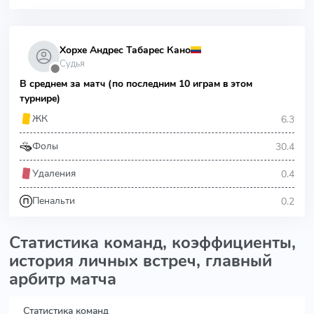
Хорхе Андрес Табарес Кано
Судья
⬤
В среднем за матч (по последним 10 играм в этом
турнире)
6.3
ЖК
30.4
Фолы
0.4
Удаления
0.2
Пенальти
Статистика команд, коэффициенты,
история личных встреч, главный
арбитр матча
Статистика команд