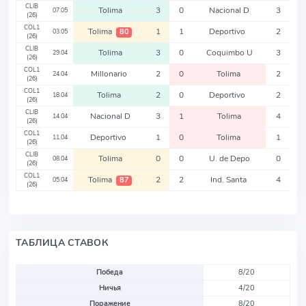
CLIB
Tolima
3
0
Nacional D
3
07.05
(26)
COL1
Tolima
1
1
Deportivo
2
80
03.05
(26)
CLIB
Tolima
3
0
Coquimbo U
3
29.04
(26)
COL1
Millonario
2
0
Tolima
2
24.04
(26)
COL1
Tolima
2
0
Deportivo
2
18.04
(26)
CLIB
Nacional D
3
1
Tolima
4
14.04
(26)
COL1
Deportivo
1
0
Tolima
1
11.04
(26)
CLIB
Tolima
0
0
U. de Depo
0
08.04
(26)
COL1
Tolima
2
2
Ind. Santa
4
87
05.04
(26)
ТАБЛИЦА СТАВОК
Победа
8/20
Ничья
4/20
Поражение
8/20