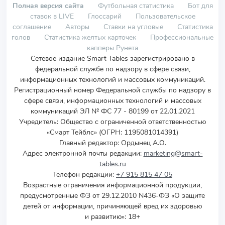
Полная версия сайта
Футбольная статистика
Бот для
ставок в LIVE
Глоссарий
Пользовательское
соглашение
Авторы
Ставки на угловые
Статистика
голов
Статистика желтых карточек
Профессиональные
капперы Рунета
Сетевое издание Smart Tables зарегистрировано в
федеральной службе по надзору в сфере связи,
информационных технологий и массовых коммуникаций.
Регистрационный номер Федеральной службы по надзору в
сфере связи, информационных технологий и массовых
коммуникаций ЭЛ № ФС 77 - 80199 от 22.01.2021
Учредитель
:
Общество с ограниченной ответственностью
«Смарт Тейблс» (ОГРН: 1195081014391)
Главный редактор: Ордынец А.О.
Адрес электронной почты редакции:
marketing@smart-
tables.ru
Телефон редакции:
+7 915 815 47 05
Возрастные ограничения информационной продукции,
предусмотренные ФЗ от 29.12.2010 N436-ФЗ «О защите
детей от информации, причиняющей вред их здоровью
и развитию»: 18+