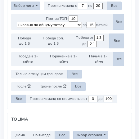
Выбор лиги
Против команд с
по
Все
Против ТОП-
Все
за
матчей
Победа от
Победа
Победа соп.
Все
до 1.5
до 1.5
до
Победа в 1-
Поражение в 1-
Ничья в 1-
Все
тайме
тайме
тайме
Только с текущим тренером
Все
После 🏆
Кроме после 🏆
Все
Все
Против команд со стоимостью от
до
TOLIMA
Дома
На выезде
Все
Выбор сезонов