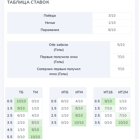
ТАБЛИЦА СТАВОК
Победа
3/10
Ничья
1/10
Поражение
6/10
Обе забили
5/10
(Голы)
Первые получили очко
?/10
(Голы)
Соперник первым получил
?/10
очко (Голы)
ТБ
ТМ
ИТБ
ИТМ
ИТ2Б
ИТ2М
0.5
10/10
0/10
0.5
6/10
4/10
0.5
9/10
1/10
1.5
9/10
1/10
1.5
2/10
8/10
1.5
7/10
3/10
2.5
6/10
4/10
2.5
1/10
9/10
2.5
3/10
7/10
3.5
2/10
8/10
3.5
0/10
10/10
3.5
0/10
10/10
4.5
1/10
9/10
5.5
0/10
10/10