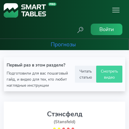
Войти
Прогнозы
Первый раз в этом разделе?
Читать
Смотреть
Подготовили для вас пошаговый
статью
видео
гайд, и видео для тех, кто любит
наглядные инструкции
Стэнсфелд
(Stansfeld)
⬤
⬤
⬤
⬤
⬤