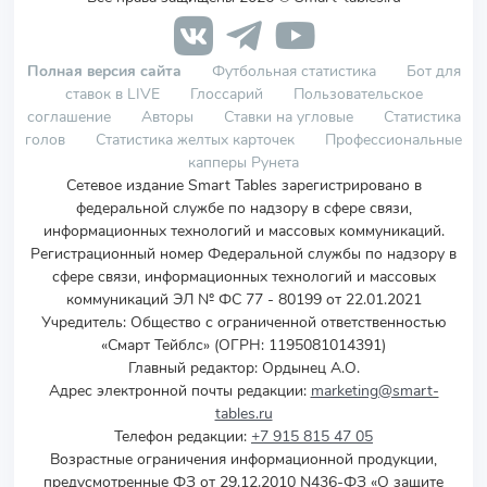
Полная версия сайта
Футбольная статистика
Бот для
ставок в LIVE
Глоссарий
Пользовательское
соглашение
Авторы
Ставки на угловые
Статистика
голов
Статистика желтых карточек
Профессиональные
капперы Рунета
Сетевое издание Smart Tables зарегистрировано в
федеральной службе по надзору в сфере связи,
информационных технологий и массовых коммуникаций.
Регистрационный номер Федеральной службы по надзору в
сфере связи, информационных технологий и массовых
коммуникаций ЭЛ № ФС 77 - 80199 от 22.01.2021
Учредитель
:
Общество с ограниченной ответственностью
«Смарт Тейблс» (ОГРН: 1195081014391)
Главный редактор: Ордынец А.О.
Адрес электронной почты редакции:
marketing@smart-
tables.ru
Телефон редакции:
+7 915 815 47 05
Возрастные ограничения информационной продукции,
предусмотренные ФЗ от 29.12.2010 N436-ФЗ «О защите