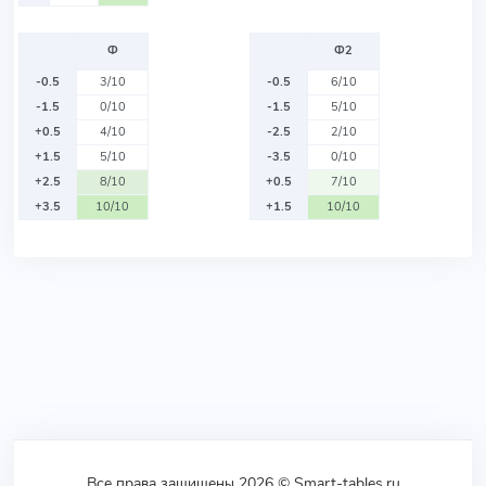
Ф
Ф2
-0.5
3/10
-0.5
6/10
-1.5
0/10
-1.5
5/10
+0.5
4/10
-2.5
2/10
+1.5
5/10
-3.5
0/10
+2.5
8/10
+0.5
7/10
+3.5
10/10
+1.5
10/10
Все права защищены 2026 © Smart-tables.ru