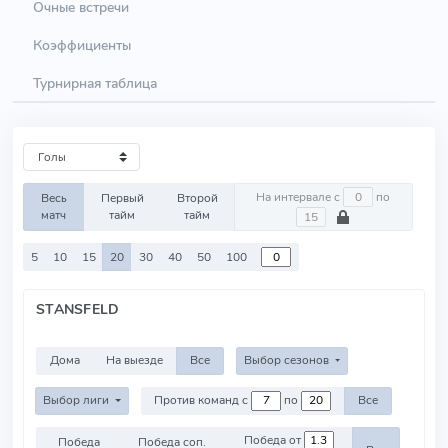
Очные встречи
Коэффициенты
Турнирная таблица
На интервале с
по
Весь
Первый
Второй
матч
тайм
тайм
5
10
15
20
30
40
50
100
STANSFELD
Дома
На выезде
Все
Выбор сезонов
Выбор лиги
Против команд с
по
Все
Победа от
Победа
Победа соп.