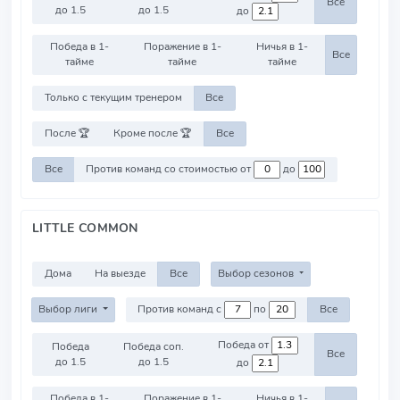
Все
до 1.5
до 1.5
до
Победа в 1-
Поражение в 1-
Ничья в 1-
Все
тайме
тайме
тайме
Только с текущим тренером
Все
После 🏆
Кроме после 🏆
Все
Все
Против команд со стоимостью от
до
LITTLE COMMON
Дома
На выезде
Все
Выбор сезонов
Выбор лиги
Против команд с
по
Все
Победа от
Победа
Победа соп.
Все
до 1.5
до 1.5
до
Победа в 1-
Поражение в 1-
Ничья в 1-