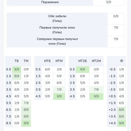
Поражение
5/9
Обе забили
6/9
(Голы)
Первые получили очко
?/9
(Голы)
Соперник первым получил
?/9
очко (Голы)
ТБ
ТМ
ИТБ
ИТМ
ИТ2Б
ИТ2М
Ф
0.5
9/9
0/9
0.5
6/9
3/9
0.5
9/9
0/9
-0.5
1/9
1.5
8/9
1/9
1.5
4/9
5/9
1.5
6/9
3/9
-1.5
1/9
2.5
6/9
3/9
2.5
3/9
6/9
2.5
5/9
4/9
-2.5
1/9
3.5
6/9
3/9
3.5
2/9
7/9
3.5
2/9
7/9
-3.5
0/9
4.5
4/9
5/9
4.5
0/9
9/9
4.5
0/9
9/9
+0.5
4/9
5.5
2/9
7/9
+1.5
6/9
6.5
1/9
8/9
+2.5
8/9
7.5
1/9
8/9
+3.5
8/9
8.5
0/9
9/9
+4.5
9/9