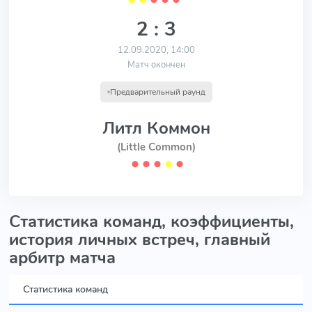
2 : 3
12.09.2020, 14:00
Матч окончен
Предварительный раунд
Литл Коммон
(Little Common)
⬤
⬤
⬤
⬤
⬤
Статистика команд, коэффициенты,
история личных встреч, главный
арбитр матча
Статистика команд