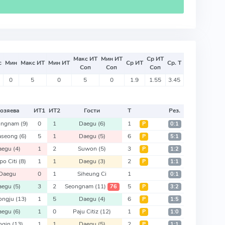
Макс ИТ
Мин ИТ
Ср ИТ
с
Мин
Макс ИТ
Мин ИТ
Ср ИТ
Ср. Т
Соп
Соп
Соп
0
5
0
5
0
1.9
1.55
3.45
озяева
ИТ
1
ИТ
2
Гости
Т
Рез.
ongnam
(9)
0
1
Daegu
(6)
1
Р
0:1
seong
(6)
5
1
Daegu
(5)
6
Р
5:1
aegu
(4)
1
2
Suwon
(5)
3
Р
1:2
po Citi
(8)
1
1
Daegu
(3)
2
Р
1:1
Daegu
0
1
Siheung Ci
1
0:1
aegu
(5)
3
2
Seongnam
(11)
5
76
Р
3:2
ongju
(13)
1
5
Daegu
(4)
6
Р
1:5
aegu
(6)
1
0
Paju Citiz
(12)
1
Р
1:0
ngin
(13)
1
1
Daegu
(5)
2
Р
1:1