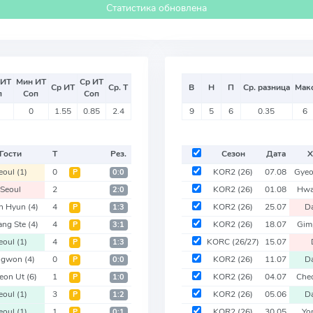
Статистика обновлена
 ИТ
Мин ИТ
Ср ИТ
Ср ИТ
Ср. Т
В
Н
П
Ср. разница
Мак
п
Соп
Соп
0
1.55
0.85
2.4
9
5
6
0.35
6
Гости
Т
Рез.
Сезон
Дата
Х
eoul
(1)
0
KOR2
(26)
07.08
Gye
Р
0:0
Seoul
2
KOR2
(26)
01.08
Hwa
2:0
an Hyun
(4)
4
KOR2
(26)
25.07
D
Р
1:3
ang Ste
(4)
4
KOR2
(26)
18.07
Gim
Р
3:1
eoul
(1)
4
KORC
(26/27)
15.07
Р
1:3
ngwon
(4)
0
KOR2
(26)
11.07
D
Р
0:0
heon Ut
(6)
1
KOR2
(26)
04.07
Che
Р
1:0
eoul
(1)
3
KOR2
(26)
05.06
D
Р
1:2
eoul
(1)
1
KOR2
(26)
30.05
Yo
Р
0:1