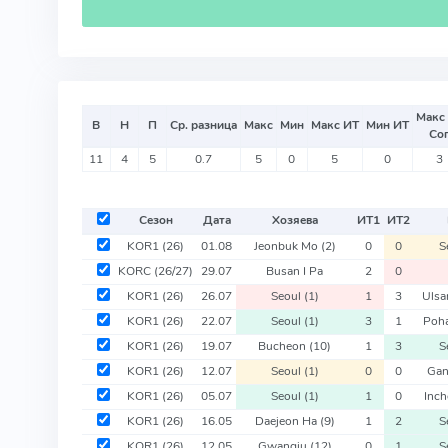
Макс
В
Н
П
Ср. разница
Макс
Мин
Макс ИТ
Мин ИТ
Со
11
4
5
0.7
5
0
5
0
3
Сезон
Дата
Хозяева
ИТ
1
ИТ
2
KOR1
(26)
01.08
Jeonbuk Mo
(2)
0
0
S
KORC
(26/27)
29.07
Busan I Pa
2
0
KOR1
(26)
26.07
Seoul
(1)
1
3
Uls
KOR1
(26)
22.07
Seoul
(1)
3
1
Poh
KOR1
(26)
19.07
Bucheon
(10)
1
3
S
KOR1
(26)
12.07
Seoul
(1)
0
0
Ga
KOR1
(26)
05.07
Seoul
(1)
1
0
Inc
KOR1
(26)
16.05
Daejeon Ha
(9)
1
2
S
KOR1
(26)
12.05
Gwangju
(12)
0
1
S