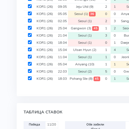
KOR1
(26)
09.05
Jeju Utd
(9)
2
1
S
KOR1
(26)
05.05
Seoul
(1)
0
0
Any
36
KOR1
(26)
02.05
Seoul
(1)
2
3
Sang
KOR1
(26)
25.04
Gangwon
(3)
1
2
Seo
45
KOR1
(26)
21.04
Seoul
(1)
3
0
Bu
KOR1
(26)
18.04
Seoul
(1)
0
1
Daej
KOR1
(26)
15.04
Ulsan Hyun
(2)
1
4
S
KOR1
(26)
11.04
Seoul
(1)
1
0
Jeo
KOR1
(26)
05.04
Anyang
(10)
1
1
S
KOR1
(26)
22.03
Seoul
(2)
5
0
Gw
KOR1
(26)
18.03
Pohang Ste
(8)
0
1
S
45
ТАБЛИЦА СТАВОК
Победа
11/20
Обе забили