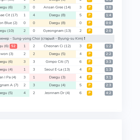
aegu
(6)
3
0
Ansan Gree
(14)
3
Р
3:0
ae Cit
(17)
1
4
Daegu
(8)
5
Р
1:4
on Blue
(2)
0
0
Daegu
(8)
0
Р
0:0
aegu
(10)
2
0
Gyeongnam
(13)
2
Р
2:0
тренер - Sung-yong Choi
(старый - Byung-su Kim)
❗️
gu
(6)
1
2
Cheonan Ci
(12)
3
52
Р
1:2
uwon
(3)
2
2
Daegu
(5)
4
Р
2:2
aegu
(6)
3
3
Gimpo Citi
(7)
6
Р
3:3
aegu
(4)
1
3
Seoul E-La
(13)
4
Р
1:3
an I Pa
(4)
3
1
Daegu
(3)
4
Р
3:1
ngnam A
(7)
2
3
Daegu
(4)
5
Р
2:3
aegu
(5)
4
2
Jeonnam Dr
(4)
6
Р
4:2