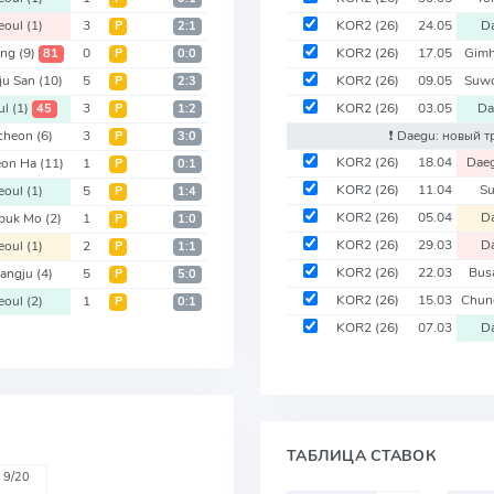
eoul
(1)
3
KOR2
(26)
24.05
D
Р
2:1
ang
(9)
0
KOR2
(26)
17.05
Gimh
81
Р
0:0
ju San
(10)
5
KOR2
(26)
09.05
Suw
Р
2:3
ul
(1)
3
KOR2
(26)
03.05
D
45
Р
1:2
cheon
(6)
3
❗️ Daegu: новый 
Р
3:0
KOR2
(26)
18.04
Dae
eon Ha
(11)
1
Р
0:1
KOR2
(26)
11.04
S
eoul
(1)
5
Р
1:4
KOR2
(26)
05.04
D
nbuk Mo
(2)
1
Р
1:0
KOR2
(26)
29.03
D
eoul
(1)
2
Р
1:1
KOR2
(26)
22.03
Bus
angju
(4)
5
Р
5:0
KOR2
(26)
15.03
Chu
eoul
(2)
1
Р
0:1
KOR2
(26)
07.03
D
ТАБЛИЦА СТАВОК
9/20