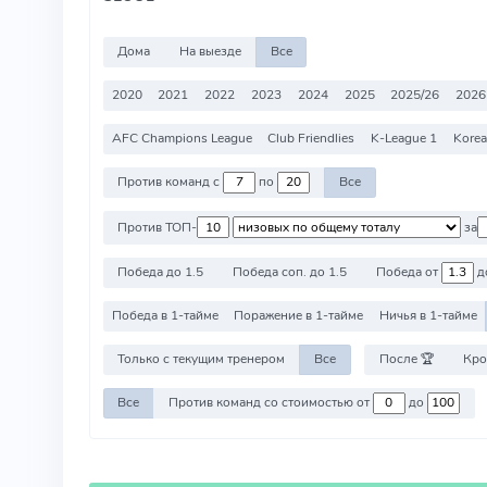
Дома
На выезде
Все
2020
2021
2022
2023
2024
2025
2025/26
2026
AFC Champions League
Club Friendlies
K-League 1
Kore
Против команд с
по
Все
Против ТОП-
за
Победа до 1.5
Победа соп. до 1.5
Победа от
д
Победа в 1-тайме
Поражение в 1-тайме
Ничья в 1-тайме
Только с текущим тренером
Все
После 🏆
Кро
Все
Против команд со стоимостью от
до