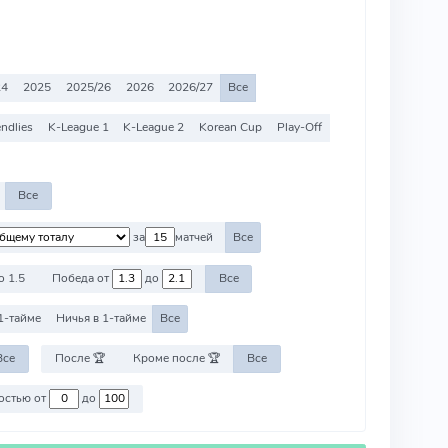
24
2025
2025/26
2026
2026/27
Все
endlies
K-League 1
K-League 2
Korean Cup
Play-Off
Все
за
матчей
Все
о 1.5
Победа от
до
Все
1-тайме
Ничья в 1-тайме
Все
Все
После 🏆
Кроме после 🏆
Все
Против команд со стоимостью от
до