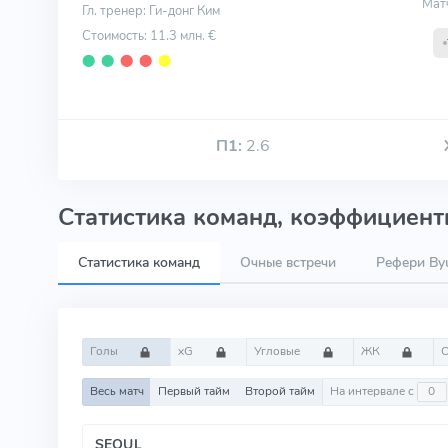
Мат
Гл. тренер: Ги-донг Ким
Стоимость: 11.3 млн. €
⬤
⬤
⬤
⬤
⬤
П1:
2.6
Статистика команд, коэффициенты
Статистика команд
Очные встречи
Рефери Byu
Голы
xG
Угловые
ЖК
Весь матч
Первый тайм
Второй тайм
На интервале с
SEOUL