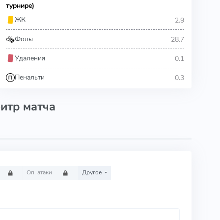
турнире)
2.9
ЖК
28.7
Фолы
0.1
Удаления
0.3
Пенальти
итр матча
Оп. атаки
Другое