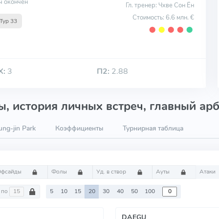
ч окончен
Гл. тренер: Чхве Сон Ён
Стоимость: 6.6 млн. €
Тур 33
⬤
⬤
⬤
⬤
⬤
Х:
3
П2:
2.88
, история личных встреч, главный арб
ng-jin Park
Коэффициенты
Турнирная таблица
Офсайды
Фолы
Уд. в створ
Ауты
Атаки
по
5
10
15
20
30
40
50
100
DAEGU