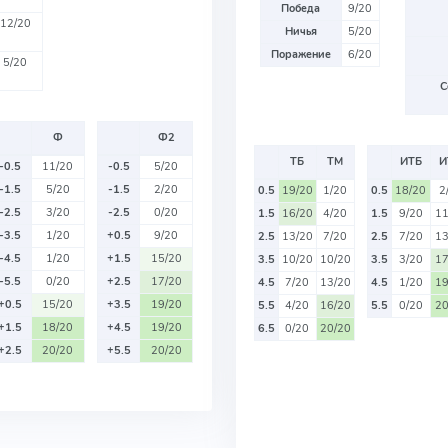
Победа
9/20
12/20
Ничья
5/20
Поражение
6/20
5/20
С
Ф
Ф2
ТБ
ТМ
ИТБ
И
-0.5
11/20
-0.5
5/20
-1.5
5/20
-1.5
2/20
0.5
19/20
1/20
0.5
18/20
2
-2.5
3/20
-2.5
0/20
1.5
16/20
4/20
1.5
9/20
11
-3.5
1/20
+0.5
9/20
2.5
13/20
7/20
2.5
7/20
13
-4.5
1/20
+1.5
15/20
3.5
10/20
10/20
3.5
3/20
17
-5.5
0/20
+2.5
17/20
4.5
7/20
13/20
4.5
1/20
19
+0.5
15/20
+3.5
19/20
5.5
4/20
16/20
5.5
0/20
20
+1.5
18/20
+4.5
19/20
6.5
0/20
20/20
+2.5
20/20
+5.5
20/20