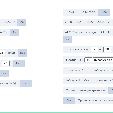
Дома
На выезде
Все
2026/27
Все
2020
2021
2022
2023
20
an Cup
Все
AFC Champions League
Club Fri
Все
Против команд с
по
матчей
Все
Против ТОП-
о
Все
Победа до 1.5
Победа соп. д
Все
Победа в 1-тайме
Поражение в 
ме после 🏆
Все
Только с текущим тренером
Все