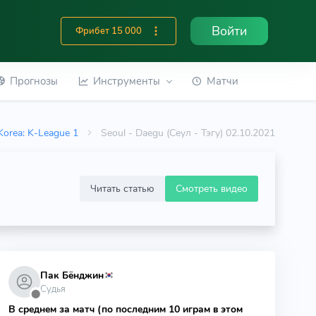
Войти
Фрибет 15 000
Прогнозы
Инструменты
Матчи
Korea: K-League 1
Seoul - Daegu (Сеул - Тэгу) 02.10.2021
Читать статью
Смотреть видео
Пак Бёнджин
Судья
⬤
В среднем за матч (по последним 10 играм в этом