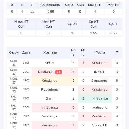
В
Н
П
Ср. разница
Макс
Мин
Макс ИТ
Мин ИТ
5
4
11
-0.55
5
0
4
0
Макс ИТ
Мин ИТ
Ср ИТ
Ср ИТ
Ср. Т
Соп
Соп
Соп
3
0
1
1.55
2.55
ИТ
ИТ
Сезон
Дата
Хозяева
Гости
Т
1
2
NOR1
KFUM
2
1
Kristiansu
3
02.08
(26)
NOR1
Kristiansu
1
2
IK Start
3
73
25.07
(26)
NOR1
Kristiansu
0
0
Sarpsborg
0
18.07
(26)
NOR1
Rosenborg
3
0
Kristiansu
3
12.07
(26)
FRIC
Brann
1
2
Kristiansu
3
03.07
(26)
FRIC
Kristiansu
0
3
Aalesund
3
27.06
(26)
NOR1
Valerenga
3
1
Kristiansu
4
29.05
(26)
NOR1
Kristiansu
1
2
Viking FK
3
24.05
(26)