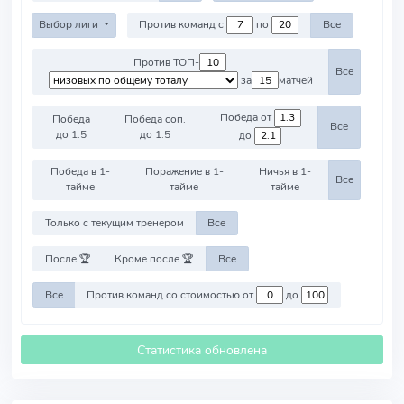
Выбор лиги
Против команд с
по
Все
Против ТОП-
Все
за
матчей
Победа от
Победа
Победа соп.
Все
до 1.5
до 1.5
до
Победа в 1-
Поражение в 1-
Ничья в 1-
Все
тайме
тайме
тайме
Только с текущим тренером
Все
После 🏆
Кроме после 🏆
Все
Все
Против команд со стоимостью от
до
Статистика обновлена