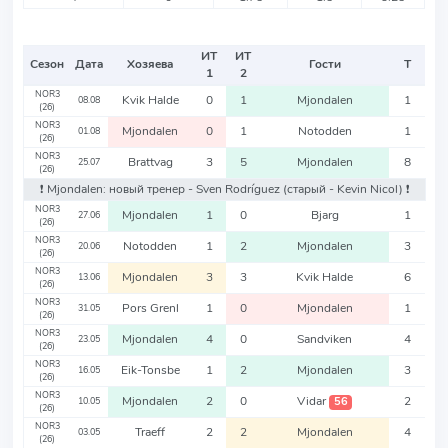
ИТ
ИТ
Сезон
Дата
Хозяева
Гости
Т
1
2
NOR3
Kvik Halde
0
1
Mjondalen
1
08.08
(26)
NOR3
Mjondalen
0
1
Notodden
1
01.08
(26)
NOR3
Brattvag
3
5
Mjondalen
8
25.07
(26)
❗️ Mjondalen: новый тренер - Sven Rodríguez
(старый - Kevin Nicol)
❗️
NOR3
Mjondalen
1
0
Bjarg
1
27.06
(26)
NOR3
Notodden
1
2
Mjondalen
3
20.06
(26)
NOR3
Mjondalen
3
3
Kvik Halde
6
13.06
(26)
NOR3
Pors Grenl
1
0
Mjondalen
1
31.05
(26)
NOR3
Mjondalen
4
0
Sandviken
4
23.05
(26)
NOR3
Eik-Tonsbe
1
2
Mjondalen
3
16.05
(26)
NOR3
Mjondalen
2
0
Vidar
2
56
10.05
(26)
NOR3
Traeff
2
2
Mjondalen
4
03.05
(26)