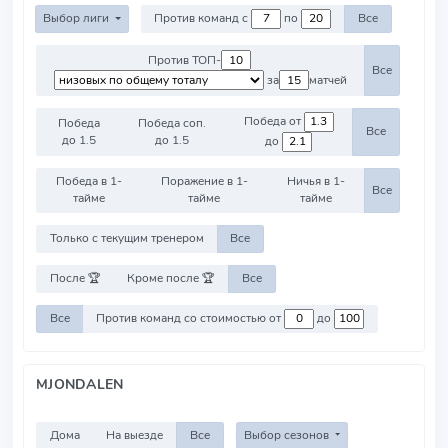
Выбор лиги
Против команд с
по
Все
Против ТОП-
Все
за
матчей
Победа от
Победа
Победа соп.
Все
до 1.5
до 1.5
до
Победа в 1-
Поражение в 1-
Ничья в 1-
Все
тайме
тайме
тайме
Только с текущим тренером
Все
После 🏆
Кроме после 🏆
Все
Все
Против команд со стоимостью от
до
MJONDALEN
Дома
На выезде
Все
Выбор сезонов