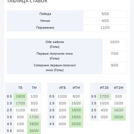
ТАБЛИЦА СТАВОК
Победа
5/20
Ничья
4/20
Поражение
11/20
Обе забили
10/20
(Голы)
Первые получили очко
7/20
(Голы)
Соперник первым получил
9/20
очко (Голы)
ТБ
ТМ
ИТБ
ИТМ
ИТ2Б
ИТ2М
0.5
19/20
1/20
0.5
12/20
8/20
0.5
17/20
3/20
1.5
17/20
3/20
1.5
5/20
15/20
1.5
10/20
10/20
2.5
11/20
9/20
2.5
2/20
18/20
2.5
4/20
16/20
3.5
3/20
17/20
3.5
1/20
19/20
3.5
0/20
20/20
4.5
1/20
19/20
4.5
0/20
20/20
5.5
0/20
20/20