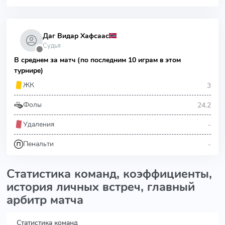
Даг Видар Хафсаас
Судья
⬤
В среднем за матч (по последним 10 играм в этом
турнире)
3
ЖК
24.2
Фолы
-
Удаления
-
Пенальти
Статистика команд, коэффициенты,
история личных встреч, главный
арбитр матча
Статистика команд