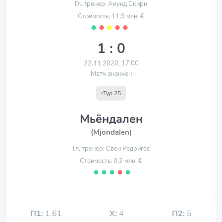
Гл. тренер: Амунд Скири
Стоимость: 11.9 млн. €
⬤
⬤
⬤
⬤
⬤
1 : 0
22.11.2020, 17:00
Матч окончен
Тур 25
Мьёндален
(Mjondalen)
Гл. тренер: Свен Родригес
Стоимость: 0.2 млн. €
⬤
⬤
⬤
⬤
⬤
П1:
1.61
Х:
4
П2:
5