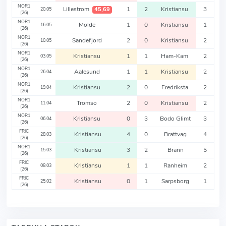
NOR1
Lillestrom
1
2
Kristiansu
3
45,69
20.05
(26)
NOR1
Molde
1
0
Kristiansu
1
16.05
(26)
NOR1
Sandefjord
2
0
Kristiansu
2
10.05
(26)
NOR1
Kristiansu
1
1
Ham-Kam
2
03.05
(26)
NOR1
Aalesund
1
1
Kristiansu
2
26.04
(26)
NOR1
Kristiansu
2
0
Fredriksta
2
19.04
(26)
NOR1
Tromso
2
0
Kristiansu
2
11.04
(26)
NOR1
Kristiansu
0
3
Bodo Glimt
3
06.04
(26)
FRIC
Kristiansu
4
0
Brattvag
4
28.03
(26)
NOR1
Kristiansu
3
2
Brann
5
15.03
(26)
FRIC
Kristiansu
1
1
Ranheim
2
08.03
(26)
FRIC
Kristiansu
0
1
Sarpsborg
1
25.02
(26)