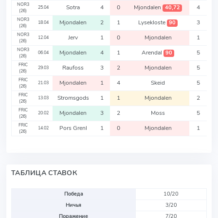
NOR3
Sotra
4
0
Mjondalen
4
40,72
25.04
(26)
NOR3
Mjondalen
2
1
Lysekloste
3
90
18.04
(26)
NOR3
Jerv
1
0
Mjondalen
1
12.04
(26)
NOR3
Mjondalen
4
1
Arendal
5
90
06.04
(26)
FRIC
Raufoss
3
2
Mjondalen
5
29.03
(26)
FRIC
Mjondalen
1
4
Skeid
5
21.03
(26)
FRIC
Stromsgods
1
1
Mjondalen
2
13.03
(26)
FRIC
Mjondalen
3
2
Moss
5
20.02
(26)
FRIC
Pors Grenl
1
0
Mjondalen
1
14.02
(26)
ТАБЛИЦА СТАВОК
Победа
10/20
Ничья
3/20
Поражение
7/20