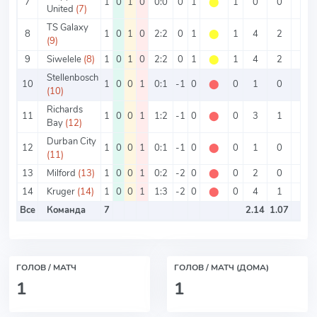
7
1
0
1
0
0:0
0
1
⬤
1
0
0
0
United
(7)
TS Galaxy
8
1
0
1
0
2:2
0
1
⬤
1
4
2
2
(9)
9
Siwelele
(8)
1
0
1
0
2:2
0
1
⬤
1
4
2
2
Stellenbosch
10
1
0
0
1
0:1
-1
0
⬤
0
1
0
1
(10)
Richards
11
1
0
0
1
1:2
-1
0
⬤
0
3
1
2
Bay
(12)
Durban City
12
1
0
0
1
0:1
-1
0
⬤
0
1
0
1
(11)
13
Milford
(13)
1
0
0
1
0:2
-2
0
⬤
0
2
0
2
14
Kruger
(14)
1
0
0
1
1:3
-2
0
⬤
0
4
1
3
Все
Команда
7
2.14
1.07
ГОЛОВ / МАТЧ
ГОЛОВ / МАТЧ (ДОМА)
1
1