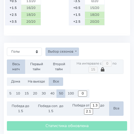
+0.5
13/20
-3.5
0/20
+1.5
16/20
+0.5
15/20
+2.5
18/20
+1.5
18/20
+3.5
20/20
+2.5
20/20
Выбор сезонов
На интервале с
по
Весь
Первый
Второй
матч
тайм
тайм
Дома
На выезде
Все
5
10
15
20
30
40
50
100
Победа от
до
Победа до
Победа соп. до
Все
1.5
1.5
Статистика обновлена