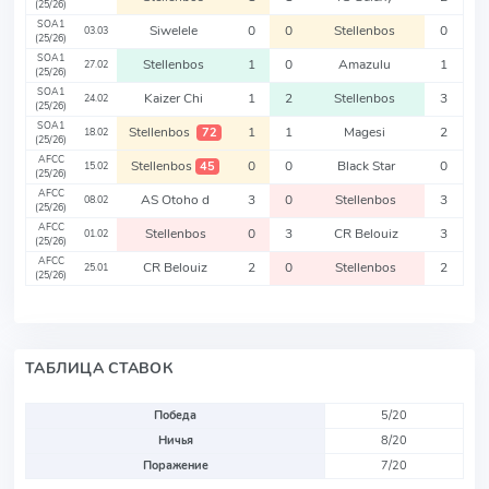
(25/26)
SOA1
Siwelele
0
0
Stellenbos
0
03.03
(25/26)
SOA1
Stellenbos
1
0
Amazulu
1
27.02
(25/26)
SOA1
Kaizer Chi
1
2
Stellenbos
3
24.02
(25/26)
SOA1
Stellenbos
1
1
Magesi
2
72
18.02
(25/26)
AFCC
Stellenbos
0
0
Black Star
0
45
15.02
(25/26)
AFCC
AS Otoho d
3
0
Stellenbos
3
08.02
(25/26)
AFCC
Stellenbos
0
3
CR Belouiz
3
01.02
(25/26)
AFCC
CR Belouiz
2
0
Stellenbos
2
25.01
(25/26)
ТАБЛИЦА СТАВОК
Победа
5/20
Ничья
8/20
Поражение
7/20