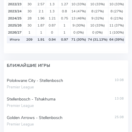
2022/23
30
2.57
1.3
1.27
10 (33%)
10 (33%)
10 (33%)
2023/24
30
2.1
1.3
0.8
14 (47%)
8 (27%)
8 (27%)
2024/25
28
1.96
1.21
0.75
13 (46%)
9 (32%)
6 (21%)
2025/26
30
1.87
0.87
1
9 (30%)
10 (33%)
11 (37%)
2026/27
1
1
0
1
0 (0%)
0 (0%)
1 (100%)
Итого
209
1.91
0.94
0.97
71 (30%)
74 (31.13%)
64 (39%)
БЛИЖАЙШИЕ ИГРЫ
Polokwane City - Stellenbosch
10.08
Premier League
Stellenbosch - Tshakhuma
13.08
Premier League
Golden Arrows - Stellenbosch
25.08
Premier League