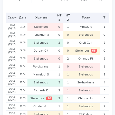
3
0
0.75
1.05
1.8
ИТ
ИТ
Сезон
Дата
Хозяева
Гости
Т
1
2
SOA1
Stellenbos
0
1
Amazulu
1
01.08
(26/27)
SOA1
Tshakhuma
0
0
Stellenbos
0
23.05
(25/26)
SOA1
Stellenbos
2
0
Orbit Coll
2
16.05
(25/26)
SOA1
Durban Cit
0
0
Stellenbos
0
55
08.05
(25/26)
SOA1
Stellenbos
0
2
Orlando Pi
2
05.05
(25/26)
SOA1
Polokwane
1
0
Stellenbos
1
26.04
(25/26)
SOA1
Mamelodi S
1
1
Stellenbos
2
22.04
(25/26)
SOA1
Stellenbos
3
1
Sekhukhune
4
17.04
(25/26)
SOA1
Richards B
2
1
Stellenbos
3
07.04
(25/26)
SOA1
Stellenbos
2
1
Chippa Uni
3
90
21.03
(25/26)
SOA1
Golden Arr
1
1
Stellenbos
2
18.03
(25/26)
SOA1
Stellenbos
1
1
TS Galaxy
2
13.03