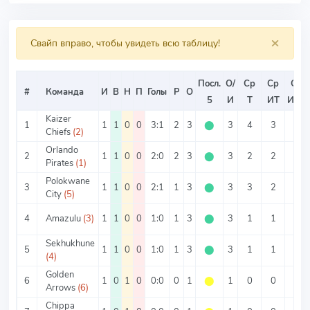
×
Свайп вправо, чтобы увидеть всю таблицу!
Посл.
О/
Ср
Ср
Ср
#
Команда
И
В
Н
П
Голы
Р
О
5
И
Т
ИТ
ИТ2
Kaizer
1
1
1
0
0
3:1
2
3
⬤
3
4
3
1
Chiefs
(2)
Orlando
2
1
1
0
0
2:0
2
3
⬤
3
2
2
0
Pirates
(1)
Polokwane
3
1
1
0
0
2:1
1
3
⬤
3
3
2
1
City
(5)
4
Amazulu
(3)
1
1
0
0
1:0
1
3
⬤
3
1
1
0
Sekhukhune
5
1
1
0
0
1:0
1
3
⬤
3
1
1
0
(4)
Golden
6
1
0
1
0
0:0
0
1
⬤
1
0
0
0
Arrows
(6)
Chippa