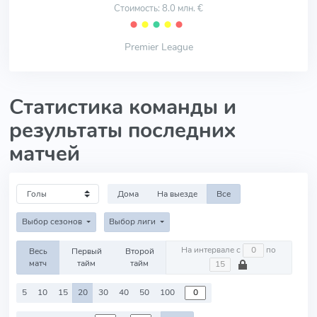
Стоимость: 8.0 млн. €
⬤
⬤
⬤
⬤
⬤
Premier League
Статистика команды и
результаты последних
матчей
Дома
На выезде
Все
Выбор сезонов
Выбор лиги
На интервале с
по
Весь
Первый
Второй
матч
тайм
тайм
5
10
15
20
30
40
50
100