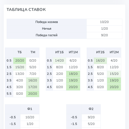
ТАБЛИЦА СТАВОК
Победа хозяев
10/20
Ничья
1/20
Победа гостей
9/20
ТБ
ТМ
ИТ1Б
ИТ1М
ИТ2Б
ИТ2М
0.5
20/20
0/20
0.5
14/20
6/20
0.5
16/20
4/20
1.5
15/20
5/20
1.5
8/20
12/20
1.5
8/20
12/20
2.5
13/20
7/20
2.5
2/20
18/20
2.5
5/20
15/20
3.5
4/20
16/20
3.5
1/20
19/20
3.5
1/20
19/20
4.5
3/20
17/20
4.5
0/20
20/20
4.5
0/20
20/20
5.5
0/20
20/20
Ф1
Ф2
-0.5
10/20
-0.5
9/20
-1.5
1/20
-1.5
5/20