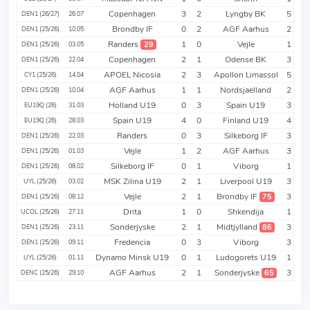
Copenhagen
3
2
Lyngby BK
5
DEN1 (26/27)
26.07
Brondby IF
0
2
AGF Aarhus
2
DEN1 (25/26)
10.05
Randers
1
0
Vejle
1
29
DEN1 (25/26)
03.05
Copenhagen
2
1
Odense BK
3
DEN1 (25/26)
22.04
APOEL Nicosia
2
3
Apollon Limassol
5
CY1 (25/26)
14.04
AGF Aarhus
1
1
Nordsjaelland
2
DEN1 (25/26)
10.04
Holland U19
0
3
Spain U19
3
EU19Q (26)
31.03
Spain U19
4
0
Finland U19
4
EU19Q (26)
28.03
Randers
0
3
Silkeborg IF
3
DEN1 (25/26)
22.03
Vejle
1
2
AGF Aarhus
3
DEN1 (25/26)
01.03
Silkeborg IF
0
1
Viborg
1
DEN1 (25/26)
08.02
MSK Zilina U19
2
1
Liverpool U19
3
UYL (25/26)
03.02
Vejle
2
1
Brondby IF
3
75
DEN1 (25/26)
08.12
Drita
1
0
Shkendija
1
UCOL (25/26)
27.11
Sonderjyske
2
1
Midtjylland
3
86
DEN1 (25/26)
23.11
Fredericia
0
3
Viborg
3
DEN1 (25/26)
09.11
Dynamo Minsk U19
0
1
Ludogorets U19
1
UYL (25/26)
01.11
AGF Aarhus
2
1
Sonderjyske
3
65
DENC (25/26)
29.10