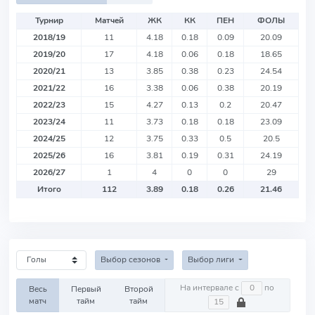
Турнир
Матчей
ЖК
КК
ПЕН
ФОЛЫ
2018/19
11
4.18
0.18
0.09
20.09
2019/20
17
4.18
0.06
0.18
18.65
2020/21
13
3.85
0.38
0.23
24.54
2021/22
16
3.38
0.06
0.38
20.19
2022/23
15
4.27
0.13
0.2
20.47
2023/24
11
3.73
0.18
0.18
23.09
2024/25
12
3.75
0.33
0.5
20.5
2025/26
16
3.81
0.19
0.31
24.19
2026/27
1
4
0
0
29
Итого
112
3.89
0.18
0.26
21.46
Выбор сезонов
Выбор лиги
На интервале с
по
Весь
Первый
Второй
матч
тайм
тайм