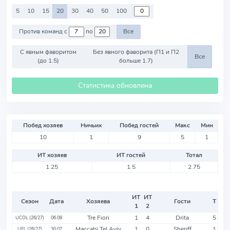
5
10
15
20
30
40
50
100
Против команд с
по
Все
С явным фаворитом
Без явного фаворита (П1 и П2
Все
(до 1.5)
больше 1.7)
Статистика обновлена
Побед хозяев
Ничьих
Побед гостей
Макс
Мин
10
1
9
5
1
ИТ хозяев
ИТ гостей
Тотал
1.25
1.5
2.75
ИТ
ИТ
Сезон
Дата
Хозяева
Гости
Т
1
2
Tre Fiori
1
4
Drita
5
UCOL (26/27)
06.08
Maccabi Tel Aviv
1
0
Sheriff
1
UEL (26/27)
30.07