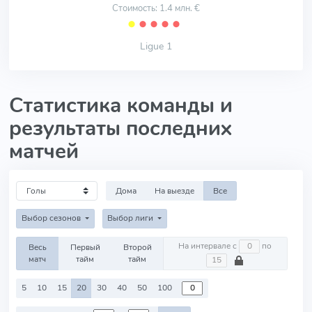
Стоимость: 1.4 млн. €
⬤
⬤
⬤
⬤
⬤
Ligue 1
Статистика команды и
результаты последних
матчей
Дома
На выезде
Все
Выбор сезонов
Выбор лиги
На интервале с
по
Весь
Первый
Второй
матч
тайм
тайм
5
10
15
20
30
40
50
100