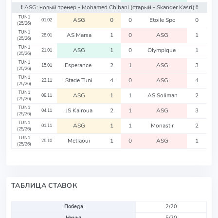
❗️ ASG: новый тренер - Mohamed Chibani
(старый - Skander Kasri)
❗️
TUN1
ASG
0
0
Etoile Spo
0
01.02
(25/26)
TUN1
AS Marsa
1
0
ASG
1
28.01
(25/26)
TUN1
ASG
1
0
Olympique
1
21.01
(25/26)
TUN1
Esperance
2
1
ASG
3
15.01
(25/26)
TUN1
Stade Tuni
4
0
ASG
4
23.11
(25/26)
TUN1
ASG
1
1
AS Soliman
2
08.11
(25/26)
TUN1
JS Kairoua
2
1
ASG
3
04.11
(25/26)
TUN1
ASG
1
1
Monastir
2
01.11
(25/26)
TUN1
Metlaoui
1
0
ASG
1
25.10
(25/26)
ТАБЛИЦА СТАВОК
Победа
2/20
Ничья
5/20