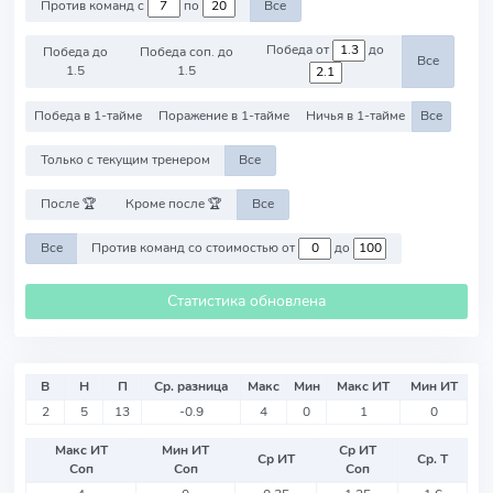
Против команд с
по
Все
Победа от
до
Победа до
Победа соп. до
Все
1.5
1.5
Победа в 1-тайме
Поражение в 1-тайме
Ничья в 1-тайме
Все
Только с текущим тренером
Все
После 🏆
Кроме после 🏆
Все
Все
Против команд со стоимостью от
до
Статистика обновлена
В
Н
П
Ср. разница
Макс
Мин
Макс ИТ
Мин ИТ
2
5
13
-0.9
4
0
1
0
Макс ИТ
Мин ИТ
Ср ИТ
Ср ИТ
Ср. Т
Соп
Соп
Соп