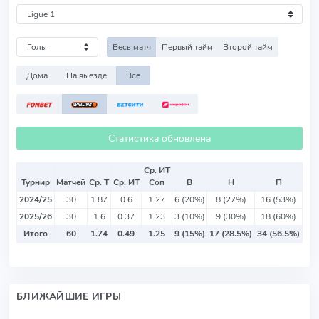
Весь матч
Первый тайм
Второй тайм
Дома
На выезде
Все
Статистика обновлена
Ср. ИТ
Турнир
Матчей
Ср. Т
Ср. ИТ
Соп
В
Н
П
2024/25
30
1.87
0.6
1.27
6 (20%)
8 (27%)
16 (53%)
2025/26
30
1.6
0.37
1.23
3 (10%)
9 (30%)
18 (60%)
Итого
60
1.74
0.49
1.25
9 (15%)
17 (28.5%)
34 (56.5%)
БЛИЖАЙШИЕ ИГРЫ