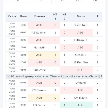
4
0
0.35
1.25
1.6
ИТ
ИТ
Сезон
Дата
Хозяева
Гости
Т
1
2
TUN1
ASG
0
1
Stade Tuni
1
13.05
(25/26)
TUN1
AS Soliman
1
0
ASG
1
08.05
(25/26)
TUN1
ASG
0
2
JS Kairoua
2
03.05
(25/26)
TUN1
Monastir
2
0
ASG
2
29.04
(25/26)
TUN1
ASG
1
1
Metlaoui
2
25.04
(25/26)
TUN1
ASG
0
1
US Ben Gue
1
10.04
(25/26)
TUN1
Club Afric
2
0
ASG
2
05.04
(25/26)
❗️ ASG: новый тренер - Mohamed Tlemcani
(старый - Mohamed Chibani)
❗️
TUN1
ASG
0
2
Omrane
2
06.03
(25/26)
TUN1
CS Sfaxien
1
0
ASG
1
01.03
(25/26)
TUN1
ASG
0
0
CA Bizerti
0
13.02
(25/26)
TUN1
ES Zarzis
0
1
ASG
1
07.02
(25/26)