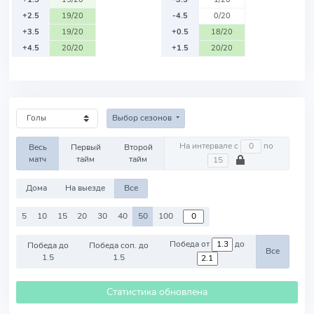
+2.5
19/20
-4.5
0/20
+3.5
19/20
+0.5
18/20
+4.5
20/20
+1.5
20/20
Выбор сезонов
На интервале с
по
Весь
Первый
Второй
матч
тайм
тайм
Дома
На выезде
Все
5
10
15
20
30
40
50
100
Победа от
до
Победа до
Победа соп. до
Все
1.5
1.5
Статистика обновлена