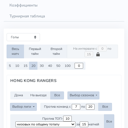
Коэффициенты
Турнирная таблица
На интервале с
по
Весь
Первый
Второй
матч
тайм
тайм
5
10
15
20
30
40
50
100
HONG KONG RANGERS
Дома
На выезде
Все
Выбор сезонов
Выбор лиги
Против команд с
по
Все
Против ТОП-
Все
за
матчей