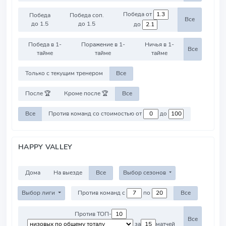
Победа от
Победа
Победа соп.
Все
до 1.5
до 1.5
до
Победа в 1-
Поражение в 1-
Ничья в 1-
Все
тайме
тайме
тайме
Только с текущим тренером
Все
После 🏆
Кроме после 🏆
Все
Все
Против команд со стоимостью от
до
HAPPY VALLEY
Дома
На выезде
Все
Выбор сезонов
Выбор лиги
Против команд с
по
Все
Против ТОП-
Все
за
матчей