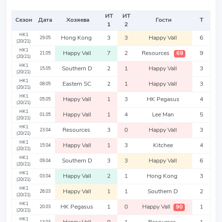
ИТ
ИТ
Сезон
Дата
Хозяева
Гости
Т
1
2
HK1
Hong Kong
3
3
Happy Vall
6
29.05
(20/21)
HK1
Happy Vall
7
2
Resources
9
69
21.05
(20/21)
HK1
Southern D
2
1
Happy Vall
3
15.05
(20/21)
HK1
Eastern SC
2
1
Happy Vall
3
08.05
(20/21)
HK1
Happy Vall
1
3
HK Pegasus
4
05.05
(20/21)
HK1
Happy Vall
1
4
Lee Man
5
01.05
(20/21)
HK1
Resources
3
0
Happy Vall
3
23.04
(20/21)
HK1
Happy Vall
1
3
Kitchee
4
15.04
(20/21)
HK1
Southern D
3
3
Happy Vall
6
09.04
(20/21)
HK1
Happy Vall
2
1
Hong Kong
3
03.04
(20/21)
HK1
Happy Vall
1
1
Southern D
2
26.03
(20/21)
HK1
HK Pegasus
1
0
Happy Vall
1
90
20.03
(20/21)
HK1