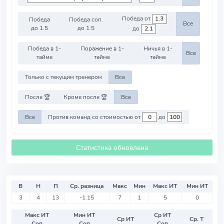
Победа от
Победа
Победа соп.
Все
до 1.5
до 1.5
до
Победа в 1-
Поражение в 1-
Ничья в 1-
Все
тайме
тайме
тайме
Только с текущим тренером
Все
После 🏆
Кроме после 🏆
Все
Все
Против команд со стоимостью от
до
Статистика обновлена
В
Н
П
Ср. разница
Макс
Мин
Макс ИТ
Мин ИТ
3
4
13
-1.15
7
1
5
0
Макс ИТ
Мин ИТ
Ср ИТ
Ср ИТ
Ср. Т
Соп
Соп
Соп