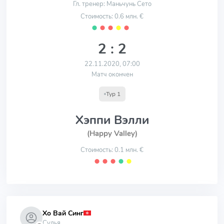
Гл. тренер: Маньчунь Сето
Стоимость: 0.6 млн. €
⬤
⬤
⬤
⬤
⬤
2 : 2
22.11.2020, 07:00
Матч окончен
Тур 1
Хэппи Вэлли
(Happy Valley)
Стоимость: 0.1 млн. €
⬤
⬤
⬤
⬤
⬤
Хо Вай Синг
Судья