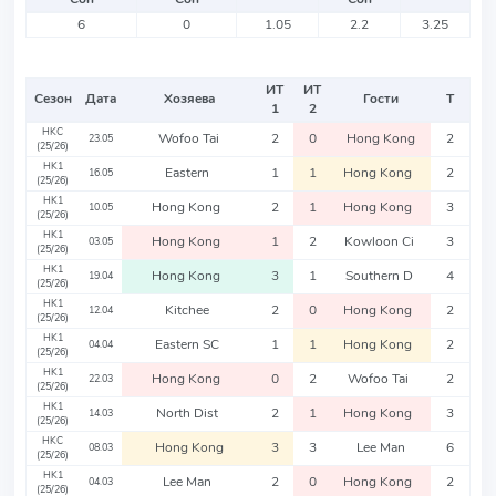
6
0
1.05
2.2
3.25
ИТ
ИТ
Сезон
Дата
Хозяева
Гости
Т
1
2
HKC
Wofoo Tai
2
0
Hong Kong
2
23.05
(25/26)
HK1
Eastern
1
1
Hong Kong
2
16.05
(25/26)
HK1
Hong Kong
2
1
Hong Kong
3
10.05
(25/26)
HK1
Hong Kong
1
2
Kowloon Ci
3
03.05
(25/26)
HK1
Hong Kong
3
1
Southern D
4
19.04
(25/26)
HK1
Kitchee
2
0
Hong Kong
2
12.04
(25/26)
HK1
Eastern SC
1
1
Hong Kong
2
04.04
(25/26)
HK1
Hong Kong
0
2
Wofoo Tai
2
22.03
(25/26)
HK1
North Dist
2
1
Hong Kong
3
14.03
(25/26)
HKC
Hong Kong
3
3
Lee Man
6
08.03
(25/26)
HK1
Lee Man
2
0
Hong Kong
2
04.03
(25/26)