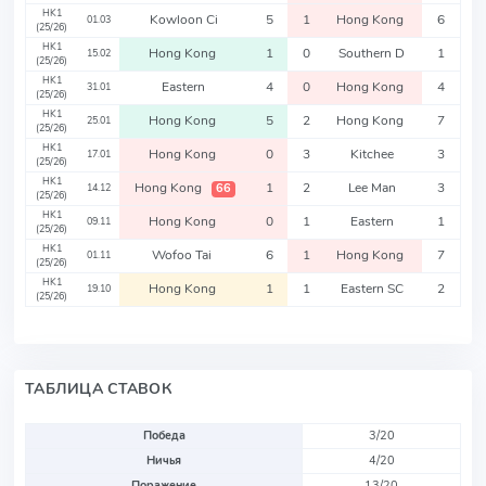
HK1
Kowloon Ci
5
1
Hong Kong
6
01.03
(25/26)
HK1
Hong Kong
1
0
Southern D
1
15.02
(25/26)
HK1
Eastern
4
0
Hong Kong
4
31.01
(25/26)
HK1
Hong Kong
5
2
Hong Kong
7
25.01
(25/26)
HK1
Hong Kong
0
3
Kitchee
3
17.01
(25/26)
HK1
Hong Kong
1
2
Lee Man
3
66
14.12
(25/26)
HK1
Hong Kong
0
1
Eastern
1
09.11
(25/26)
HK1
Wofoo Tai
6
1
Hong Kong
7
01.11
(25/26)
HK1
Hong Kong
1
1
Eastern SC
2
19.10
(25/26)
ТАБЛИЦА СТАВОК
Победа
3/20
Ничья
4/20
Поражение
13/20