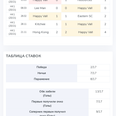
Happy Vall
0
1
Resources
1
13.03
(20/21)
HK1
Lee Man
0
0
Happy Vall
0
06.03
(20/21)
HK1
Happy Vall
1
1
Eastern SC
2
26.02
(20/21)
HK1
Kitchee
1
1
Happy Vall
2
28.11
(20/21)
HK1
Hong Kong
2
2
Happy Vall
4
21.11
(20/21)
ТАБЛИЦА СТАВОК
Победа
2/17
Ничья
7/17
Поражение
8/17
Обе забили
13/17
(Голы)
Первые получили очко
7/17
(Голы)
Соперник первым получил
9/17
очко (Голы)