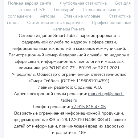
Полная версия сайта
Футбольная статистика
Бот для
ставок в LIVE
Глоссарий
Пользовательское
соглашение
Авторы
Ставки на угловые
Статистика
голов
Статистика желтых карточек
Профессиональные
капперы Рунета
Сетевое издание Smart Tables зарегистрировано в
федеральной службе по надзору в сфере связи,
информационных технологий и массовых коммуникаций.
Регистрационный номер Федеральной службы по надзору в
сфере связи, информационных технологий и массовых
коммуникаций ЭЛ № ФС 77 - 80199 от 22.01.2021
Учредитель
:
Общество с ограниченной ответственностью
«Смарт Тейблс» (ОГРН: 1195081014391)
Главный редактор: Ордынец А.О.
Адрес электронной почты редакции:
marketing@smart-
tables.ru
Телефон редакции:
+7 915 815 47 05
Возрастные ограничения информационной продукции,
предусмотренные ФЗ от 29.12.2010 N436-ФЗ «О защите
детей от информации, причиняющей вред их здоровью
и развитию»: 18+