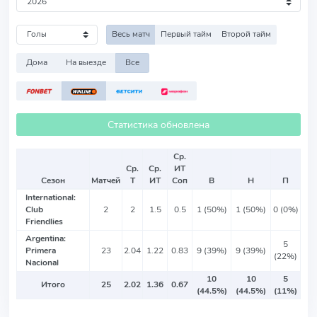
Весь матч
Первый тайм
Второй тайм
Дома
На выезде
Все
Статистика обновлена
Ср.
Ср.
Ср.
ИТ
Сезон
Матчей
Т
ИТ
Соп
В
Н
П
International:
Club
2
2
1.5
0.5
1 (50%)
1 (50%)
0 (0%)
Friendlies
Argentina:
5
Primera
23
2.04
1.22
0.83
9 (39%)
9 (39%)
(22%)
Nacional
10
10
5
Итого
25
2.02
1.36
0.67
(44.5%)
(44.5%)
(11%)