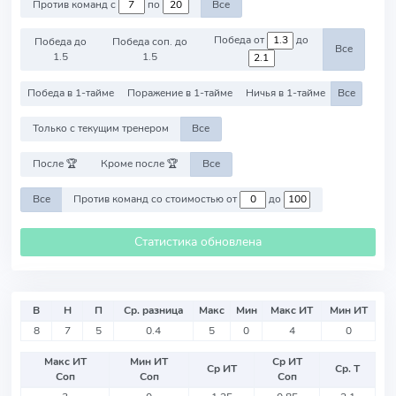
Против команд с
по
Все
Победа от
до
Победа до
Победа соп. до
Все
1.5
1.5
Победа в 1-тайме
Поражение в 1-тайме
Ничья в 1-тайме
Все
Только с текущим тренером
Все
После 🏆
Кроме после 🏆
Все
Все
Против команд со стоимостью от
до
Статистика обновлена
В
Н
П
Ср. разница
Макс
Мин
Макс ИТ
Мин ИТ
8
7
5
0.4
5
0
4
0
Макс ИТ
Мин ИТ
Ср ИТ
Ср ИТ
Ср. Т
Соп
Соп
Соп