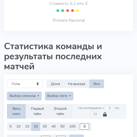
Стоимость: 6.2 млн. €
⬤
⬤
⬤
⬤
⬤
Primera Nacional
Статистика команды и
результаты последних
матчей
Дома
На выезде
Все
Выбор сезонов
Выбор лиги
На интервале с
по
Весь
Первый
Второй
матч
тайм
тайм
5
10
15
20
30
40
50
100