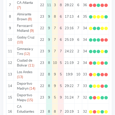
CA Atlanta
7
22
11
3
8
28:22
6
36
⬤
⬤
⬤
⬤
⬤
1.
(7)
Almirante
8
23
9
8
6
17:13
4
35
⬤
⬤
⬤
⬤
⬤
1.
Brown
(8)
Ferrocarril
9
22
9
7
6
23:16
7
34
⬤
⬤
⬤
⬤
⬤
1.
Midland
(9)
Godoy Cruz
10
22
9
7
6
25:19
6
34
⬤
⬤
⬤
⬤
⬤
1.
(10)
Gimnasia y
11
23
9
7
7
24:22
2
34
⬤
⬤
⬤
⬤
⬤
1.
Tiro
(12)
Ciudad de
12
23
8
10
5
21:19
2
34
⬤
⬤
⬤
⬤
⬤
1.
Bolivar
(11)
Los Andes
13
22
8
9
5
19:9
10
33
⬤
⬤
⬤
⬤
⬤
1.
(13)
Deportivo
14
22
8
9
5
29:22
7
33
⬤
⬤
⬤
⬤
⬤
1.
Madryn
(14)
Deportivo
15
23
9
5
9
31:24
7
32
⬤
⬤
⬤
⬤
⬤
1.
Maipu
(15)
CA
16
Estudiantes
23
8
8
7
20:19
1
32
⬤
⬤
⬤
⬤
⬤
1.