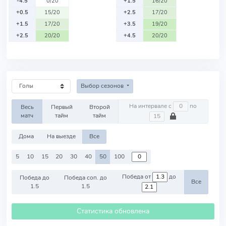
-4.5
0/20
+1.5
16/20
+0.5
15/20
+2.5
17/20
+1.5
17/20
+3.5
19/20
+2.5
20/20
+4.5
20/20
Выбор сезонов
На интервале с
по
Весь
Первый
Второй
матч
тайм
тайм
Дома
На выезде
Все
5
10
15
20
30
40
50
100
Победа от
до
Победа до
Победа соп. до
Все
1.5
1.5
Статистика обновлена