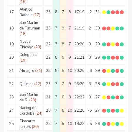
(16)
Atletico
17
23
8
7
8
17:19
-2
31
⬤
⬤
⬤
⬤
⬤
1.
Rafaela
(17)
San Martin
18
de Tucuman
23
7
9
7
21:19
2
30
⬤
⬤
⬤
⬤
⬤
1.
(18)
Nueva
19
22
7
8
7
20:20
0
29
⬤
⬤
⬤
⬤
⬤
1.
Chicago
(20)
Colegiales
20
22
8
5
9
21:21
0
29
⬤
⬤
⬤
⬤
⬤
1.
(19)
21
Almagro
(21)
23
8
5
10
20:26
-6
29
⬤
⬤
⬤
⬤
⬤
1.
22
Quilmes
(22)
23
7
7
9
23:20
3
28
⬤
⬤
⬤
⬤
⬤
1.
San Martin
23
21
7
6
8
22:22
0
27
⬤
⬤
⬤
⬤
⬤
1.
de SJ
(23)
Racing de
24
23
7
6
10
22:28
-6
27
⬤
⬤
⬤
⬤
⬤
1.
Cordoba
(24)
Chacarita
25
22
7
5
10
18:23
-5
26
⬤
⬤
⬤
⬤
⬤
1.
Juniors
(26)