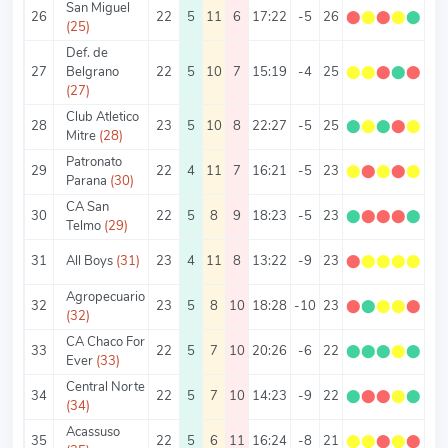
San Miguel
26
22
5
11
6
17:22
-5
26
⬤
⬤
⬤
⬤
⬤
1.
(25)
Def. de
27
Belgrano
22
5
10
7
15:19
-4
25
⬤
⬤
⬤
⬤
⬤
1.
(27)
Club Atletico
28
23
5
10
8
22:27
-5
25
⬤
⬤
⬤
⬤
⬤
1.
Mitre
(28)
Patronato
29
22
4
11
7
16:21
-5
23
⬤
⬤
⬤
⬤
⬤
1.
Parana
(30)
CA San
30
22
5
8
9
18:23
-5
23
⬤
⬤
⬤
⬤
⬤
1.
Telmo
(29)
31
All Boys
(31)
23
4
11
8
13:22
-9
23
⬤
⬤
⬤
⬤
⬤
1
Agropecuario
32
23
5
8
10
18:28
-10
23
⬤
⬤
⬤
⬤
⬤
1
(32)
CA Chaco For
33
22
5
7
10
20:26
-6
22
⬤
⬤
⬤
⬤
⬤
1
Ever
(33)
Central Norte
34
22
5
7
10
14:23
-9
22
⬤
⬤
⬤
⬤
⬤
1
(34)
Acassuso
35
22
5
6
11
16:24
-8
21
⬤
⬤
⬤
⬤
⬤
0.