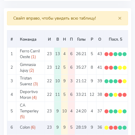
×
Свайп вправо, чтобы увидеть всю таблицу!
#
Команда
И
В
Н
П
Голы
Р
О
Посл. 5
О/
Ferro Carril
1
23
13
4
6
26:21
5
43
⬤
⬤
⬤
⬤
⬤
1.
Oeste
(1)
Gimnasia
2
23
12
5
6
35:27
8
41
⬤
⬤
⬤
⬤
⬤
1.
Jujuy
(2)
Tristan
3
22
10
9
3
21:12
9
39
⬤
⬤
⬤
⬤
⬤
1.
Suarez
(3)
Deportivo
4
22
11
5
6
33:21
12
38
⬤
⬤
⬤
⬤
⬤
1.
Moron
(4)
CA
5
Temperley
23
9
10
4
24:20
4
37
⬤
⬤
⬤
⬤
⬤
1.
(5)
6
Colon
(6)
23
9
9
5
28:19
9
36
⬤
⬤
⬤
⬤
⬤
1.