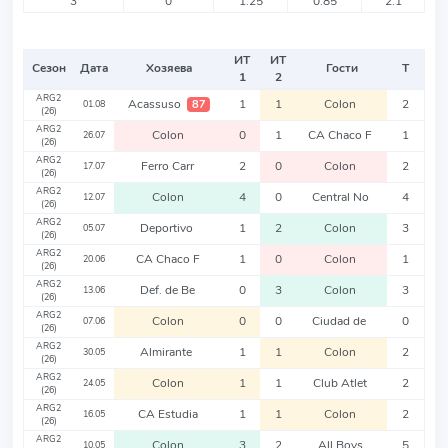
3
0
1.25
0.85
2.1
ИТ
ИТ
Сезон
Дата
Хозяева
Гости
Т
1
2
ARG2
Acassuso
1
1
Colon
2
87
01.08
(26)
ARG2
Colon
0
1
CA Chaco F
1
26.07
(26)
ARG2
Ferro Carr
2
0
Colon
2
17.07
(26)
ARG2
Colon
4
0
Central No
4
12.07
(26)
ARG2
Deportivo
1
2
Colon
3
05.07
(26)
ARG2
CA Chaco F
1
0
Colon
1
20.06
(26)
ARG2
Def. de Be
0
3
Colon
3
13.06
(26)
ARG2
Colon
0
0
Ciudad de
0
07.06
(26)
ARG2
Almirante
1
1
Colon
2
30.05
(26)
ARG2
Colon
1
1
Club Atlet
2
24.05
(26)
ARG2
CA Estudia
1
1
Colon
2
16.05
(26)
ARG2
Colon
3
2
All Boys
5
10.05