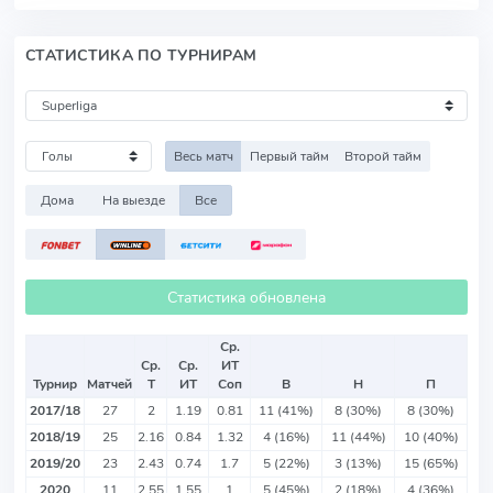
СТАТИСТИКА ПО ТУРНИРАМ
Весь матч
Первый тайм
Второй тайм
Дома
На выезде
Все
Статистика обновлена
Ср.
Ср.
Ср.
ИТ
Турнир
Матчей
Т
ИТ
Соп
В
Н
П
2017/18
27
2
1.19
0.81
11 (41%)
8 (30%)
8 (30%)
2018/19
25
2.16
0.84
1.32
4 (16%)
11 (44%)
10 (40%)
2019/20
23
2.43
0.74
1.7
5 (22%)
3 (13%)
15 (65%)
2020
11
2.55
1.55
1
5 (45%)
2 (18%)
4 (36%)