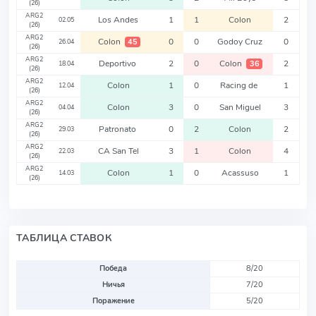
(26)
ARG2
Los Andes
1
1
Colon
2
02.05
(26)
ARG2
Colon
0
0
Godoy Cruz
0
45
26.04
(26)
ARG2
Deportivo
2
0
Colon
2
36
18.04
(26)
ARG2
Colon
1
0
Racing de
1
12.04
(26)
ARG2
Colon
3
0
San Miguel
3
04.04
(26)
ARG2
Patronato
0
2
Colon
2
29.03
(26)
ARG2
CA San Tel
3
1
Colon
4
22.03
(26)
ARG2
Colon
1
0
Acassuso
1
14.03
(26)
ТАБЛИЦА СТАВОК
Победа
8/20
Ничья
7/20
Поражение
5/20