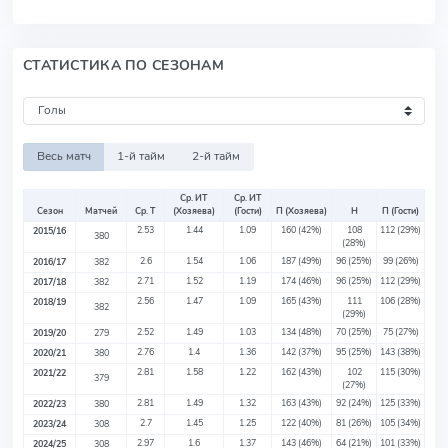
СТАТИСТИКА ПО СЕЗОНАМ
Весь матч
1-й тайм
2-й тайм
Ср. ИТ
Ср. ИТ
Сезон
Матчей
Ср. Т
(Хозяева)
(Гости)
П (Хозяева)
Н
П (Гости)
2.53
1.44
1.09
160
(42%)
108
112
(29%)
2015/16
380
(28%)
2.6
1.54
1.06
187
(49%)
96
(25%)
99
(26%)
2016/17
382
2.71
1.52
1.19
174
(46%)
96
(25%)
112
(29%)
2017/18
382
2.56
1.47
1.09
165
(43%)
111
106
(28%)
2018/19
382
(29%)
2.52
1.49
1.03
134
(48%)
70
(25%)
75
(27%)
2019/20
279
2.76
1.4
1.36
142
(37%)
95
(25%)
143
(38%)
2020/21
380
2.81
1.58
1.22
162
(43%)
102
115
(30%)
2021/22
379
(27%)
2.81
1.49
1.32
163
(43%)
92
(24%)
125
(33%)
2022/23
380
2.7
1.45
1.25
122
(40%)
81
(26%)
105
(34%)
2023/24
308
2.97
1.6
1.37
143
(46%)
64
(21%)
101
(33%)
2024/25
308