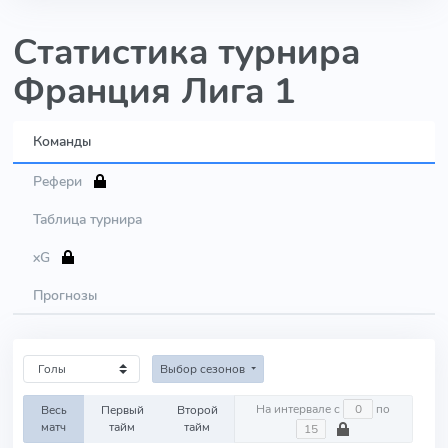
Статистика турнира
Франция Лига 1
Команды
Рефери
Таблица турнира
xG
Прогнозы
Выбор сезонов
На интервале с
по
Весь
Первый
Второй
матч
тайм
тайм