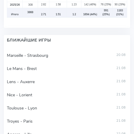
2.82
1.58
1.23
142
(46%)
76
(25%)
90
(29%)
2025/26
308
991
1183
3868
Итого
2.71
1.51
1.2
1694
(44%)
(25%)
(31%)
БЛИЖАЙШИЕ ИГРЫ
Marseille - Strasbourg
20.08
Le Mans - Brest
21.08
Lens - Auxerre
21.08
Nice - Lorient
21.08
Toulouse - Lyon
21.08
Troyes - Paris
21.08
22.08