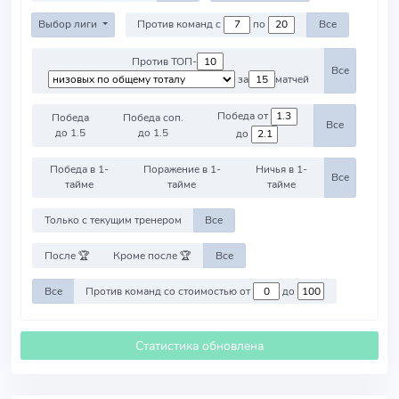
Выбор лиги
Против команд с
по
Все
Против ТОП-
Все
за
матчей
Победа от
Победа
Победа соп.
Все
до 1.5
до 1.5
до
Победа в 1-
Поражение в 1-
Ничья в 1-
Все
тайме
тайме
тайме
Только с текущим тренером
Все
После 🏆
Кроме после 🏆
Все
Все
Против команд со стоимостью от
до
Статистика обновлена