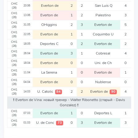
CHIC
Everton de
2
2
San Luis Q
4
20.06
(26)
CHI1
Everton de
1
2
Palestino
3
13.06
(26)
CHI1
OHiggins
2
3
Everton de
5
31.05
(26)
CHI1
Everton de
1
1
Coquimbo U
2
22.05
(26)
CHI1
Deportes C
0
2
Everton de
2
18.05
(26)
CHI1
Everton de
3
1
Cobresal
4
26.04
(26)
CHI1
Everton de
0
0
Uni. de Ch
0
18.04
(26)
CHI1
La Serena
1
0
Everton de
1
11.04
(26)
CHI1
Everton de
0
0
Nublense
0
04.04
(26)
CHI1
U. Catolic
2
2
Everton de
4
84
90
14.03
(26)
❗️ Everton de Vina: новый тренер - Walter Ribonetto
(старый - Davis
Gonzalez)
❗️
CHI1
Everton de
1
0
Deportes L
1
07.03
(26)
CHI1
U. de Conc
0
3
Everton de
3
73
01.03
(26)