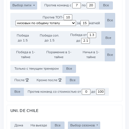
Выбор лиги
Против команд с
по
Все
Против ТОП-
Все
за
матчей
Победа от
Победа
Победа соп.
Все
до 1.5
до 1.5
до
Победа в 1-
Поражение в 1-
Ничья в 1-
Все
тайме
тайме
тайме
Только с текущим тренером
Все
После 🏆
Кроме после 🏆
Все
Все
Против команд со стоимостью от
до
UNI. DE CHILE
Дома
На выезде
Все
Выбор сезонов