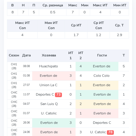
В
Н
П
Ср. разница
Макс
Мин
Макс ИТ
Мин ИТ
8
7
5
0.5
7
0
4
0
Макс ИТ
Мин ИТ
Ср ИТ
Ср ИТ
Ср. Т
Соп
Соп
Соп
4
0
1.7
1.2
2.9
ИТ
ИТ
Сезон
Дата
Хозяева
Гости
Т
1
2
CHI1
Huachipato
1
4
Everton de
5
08.08
(26)
CHI1
Everton de
3
4
Colo Colo
7
01.08
(26)
CHI1
Union La C
1
1
Everton de
2
27.07
(26)
CHIC
Deportes C
0
1
Everton de
1
73
11.07
(26)
CHIC
San Luis Q
2
2
Everton de
4
04.07
(26)
CHIC
U. Catolic
2
1
Everton de
3
01.07
(26)
CHIC
Everton de
3
0
Deportes C
3
26.06
(26)
CHIC
Everton de
1
3
U. Catolic
4
78
24.06
(26)