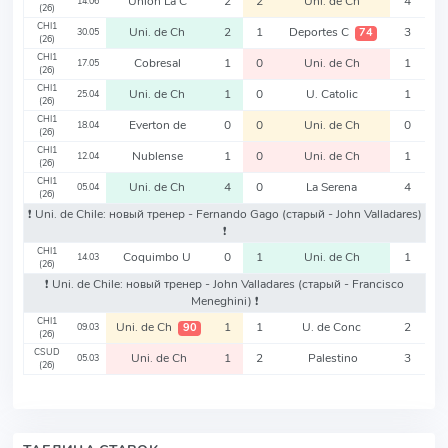
Union La C
2
2
Uni. de Ch
4
14.06
(26)
CHI1
Uni. de Ch
2
1
Deportes C
3
74
30.05
(26)
CHI1
Cobresal
1
0
Uni. de Ch
1
17.05
(26)
CHI1
Uni. de Ch
1
0
U. Catolic
1
25.04
(26)
CHI1
Everton de
0
0
Uni. de Ch
0
18.04
(26)
CHI1
Nublense
1
0
Uni. de Ch
1
12.04
(26)
CHI1
Uni. de Ch
4
0
La Serena
4
05.04
(26)
❗️ Uni. de Chile: новый тренер - Fernando Gago
(старый - John Valladares)
❗️
CHI1
Coquimbo U
0
1
Uni. de Ch
1
14.03
(26)
❗️ Uni. de Chile: новый тренер - John Valladares
(старый - Francisco
Meneghini)
❗️
CHI1
Uni. de Ch
1
1
U. de Conc
2
90
09.03
(26)
CSUD
Uni. de Ch
1
2
Palestino
3
05.03
(26)