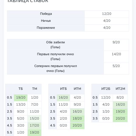
ТАБЛИЦА СТАВОК
Победа
12/20
Ничья
4/20
Поражение
4/20
Обе забили
9/20
(Голы)
Первые получили очко
14/20
(Голы)
Соперник первым получил
5/20
очко (Голы)
ТБ
ТМ
ИТБ
ИТМ
ИТ2Б
ИТ2М
0.5
19/20
1/20
0.5
16/20
4/20
0.5
12/20
8/20
1.5
13/20
7/20
1.5
11/20
9/20
1.5
4/20
16/20
2.5
9/20
11/20
2.5
4/20
16/20
2.5
1/20
19/20
3.5
5/20
15/20
3.5
2/20
18/20
3.5
0/20
20/20
4.5
3/20
17/20
4.5
0/20
20/20
5.5
1/20
19/20