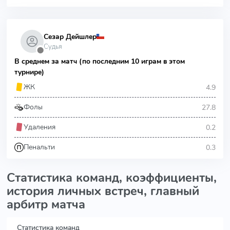
Сезар Дейшлер
Судья
⬤
В среднем за матч (по последним 10 играм в этом
турнире)
4.9
ЖК
27.8
Фолы
0.2
Удаления
0.3
Пенальти
Статистика команд, коэффициенты,
история личных встреч, главный
арбитр матча
Статистика команд