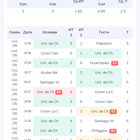
Ср ИТ
Ср. Т
Соп
Соп
Соп
3
0
1.65
0.85
2.5
ИТ
ИТ
Сезон
Дата
Хозяева
Гости
Т
1
2
CHI1
Uni. de Ch
2
1
Palestino
3
10.08
(26)
CHIC
Union San
0
1
Uni. de Ch
1
05.08
(26)
CHI1
Uni. de Ch
2
0
Huachipato
2
23
02.08
(26)
CHI1
Audax Ital
1
2
Uni. de Ch
3
26.07
(26)
CHIC
Santiago W
2
3
Uni. de Ch
5
05.07
(26)
CHIC
Uni. de Ch
0
1
Union La C
1
90
02.07
(26)
CHIC
Uni. de Ch
2
0
Union San
2
28.06
(26)
CHIC
Union La C
3
3
Uni. de Ch
6
81
24.06
(26)
CHIC
Uni. de Ch
4
1
Santiago W
5
21.06
(26)
CHI1
Uni. de Ch
2
0
OHiggins
2
90
19.06
(26)
CHI1