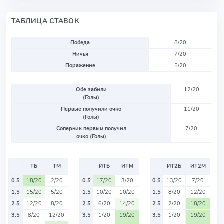
ТАБЛИЦА СТАВОК
Победа
8/20
Ничья
7/20
Поражение
5/20
Обе забили
12/20
(Голы)
Первые получили очко
11/20
(Голы)
Соперник первым получил
7/20
очко (Голы)
ТБ
ТМ
ИТБ
ИТМ
ИТ2Б
ИТ2М
0.5
18/20
2/20
0.5
17/20
3/20
0.5
13/20
7/20
1.5
15/20
5/20
1.5
10/20
10/20
1.5
8/20
12/20
2.5
12/20
8/20
2.5
6/20
14/20
2.5
2/20
18/20
3.5
8/20
12/20
3.5
1/20
19/20
3.5
1/20
19/20