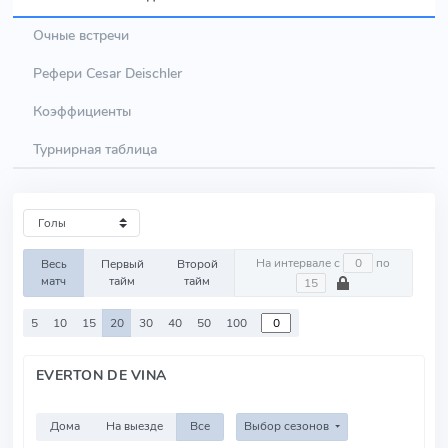
Очные встречи
Рефери Cesar Deischler
Коэффициенты
Турнирная таблица
На интервале с
по
Весь
Первый
Второй
матч
тайм
тайм
5
10
15
20
30
40
50
100
EVERTON DE VINA
Дома
На выезде
Все
Выбор сезонов