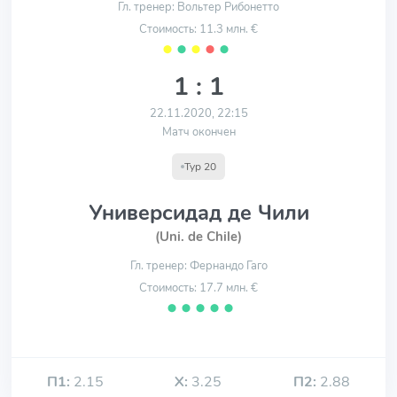
Гл. тренер: Вольтер Рибонетто
Стоимость: 11.3 млн. €
⬤
⬤
⬤
⬤
⬤
1 : 1
22.11.2020, 22:15
Матч окончен
Тур 20
Универсидад де Чили
(Uni. de Chile)
Гл. тренер: Фернандо Гаго
Стоимость: 17.7 млн. €
⬤
⬤
⬤
⬤
⬤
П1:
2.15
Х:
3.25
П2:
2.88