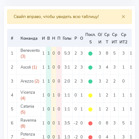
×
Свайп вправо, чтобы увидеть всю таблицу!
Посл.
О/
Ср
Ср
Ср
#
Команда
И
В
Н
П
Голы
Р
О
ОЗ
5
И
Т
ИТ
ИТ2
Benevento
1
1
1
0
0
5:3
2
3
⬤
3
8
5
3
100
(3)
2
Ascoli
(1)
1
1
0
0
3:1
2
3
⬤
3
4
3
1
100
3
Arezzo
(2)
1
1
0
0
2:0
2
3
⬤
3
2
2
0
0%
Vicenza
4
1
0
1
0
1:1
0
1
⬤
1
2
1
1
100
(4)
Catania
5
1
0
1
0
1:1
0
1
⬤
1
2
1
1
100
(5)
Ravenna
6
1
0
0
1
3:5
-2
0
⬤
0
8
3
5
100
(8)
Potenza
7
1
0
0
1
1:3
-2
0
⬤
0
4
1
3
100