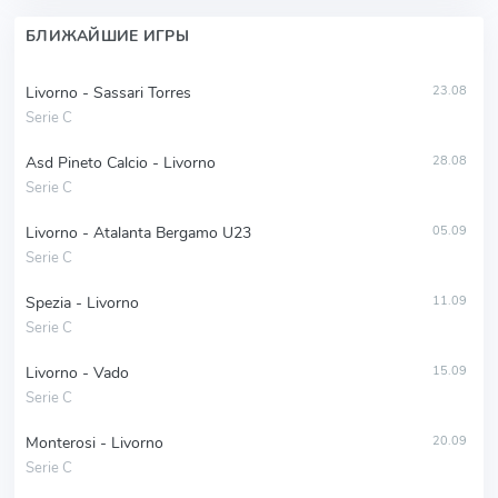
БЛИЖАЙШИЕ ИГРЫ
Livorno - Sassari Torres
23.08
Serie C
Asd Pineto Calcio - Livorno
28.08
Serie C
Livorno - Atalanta Bergamo U23
05.09
Serie C
Spezia - Livorno
11.09
Serie C
Livorno - Vado
15.09
Serie C
Monterosi - Livorno
20.09
Serie C