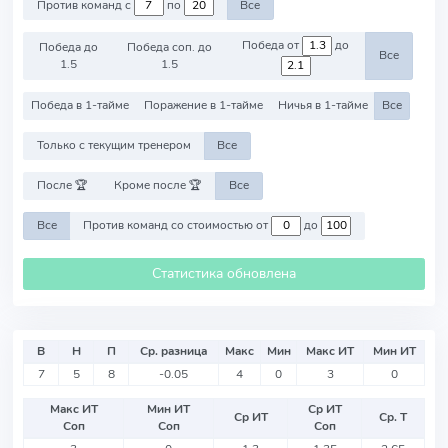
Против команд с
по
Все
Победа от
до
Победа до
Победа соп. до
Все
1.5
1.5
Победа в 1-тайме
Поражение в 1-тайме
Ничья в 1-тайме
Все
Только с текущим тренером
Все
После 🏆
Кроме после 🏆
Все
Все
Против команд со стоимостью от
до
Статистика обновлена
В
Н
П
Ср. разница
Макс
Мин
Макс ИТ
Мин ИТ
7
5
8
-0.05
4
0
3
0
Макс ИТ
Мин ИТ
Ср ИТ
Ср ИТ
Ср. Т
Соп
Соп
Соп