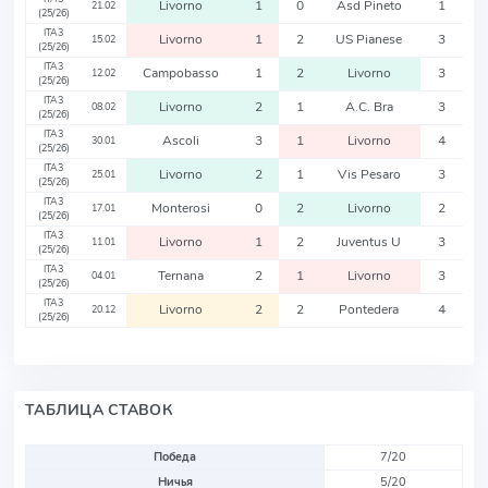
Livorno
1
0
Asd Pineto
1
21.02
(25/26)
ITA3
Livorno
1
2
US Pianese
3
15.02
(25/26)
ITA3
Campobasso
1
2
Livorno
3
12.02
(25/26)
ITA3
Livorno
2
1
A.C. Bra
3
08.02
(25/26)
ITA3
Ascoli
3
1
Livorno
4
30.01
(25/26)
ITA3
Livorno
2
1
Vis Pesaro
3
25.01
(25/26)
ITA3
Monterosi
0
2
Livorno
2
17.01
(25/26)
ITA3
Livorno
1
2
Juventus U
3
11.01
(25/26)
ITA3
Ternana
2
1
Livorno
3
04.01
(25/26)
ITA3
Livorno
2
2
Pontedera
4
20.12
(25/26)
ТАБЛИЦА СТАВОК
Победа
7/20
Ничья
5/20