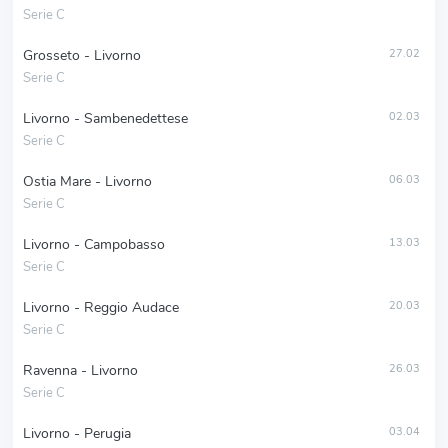
Serie C
Grosseto - Livorno
27.02
Serie C
Livorno - Sambenedettese
02.03
Serie C
Ostia Mare - Livorno
06.03
Serie C
Livorno - Campobasso
13.03
Serie C
Livorno - Reggio Audace
20.03
Serie C
Ravenna - Livorno
26.03
Serie C
Livorno - Perugia
03.04