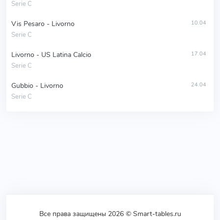
Serie C
Vis Pesaro - Livorno
10.04
Serie C
Livorno - US Latina Calcio
17.04
Serie C
Gubbio - Livorno
24.04
Serie C
Все права защищены 2026 © Smart-tables.ru