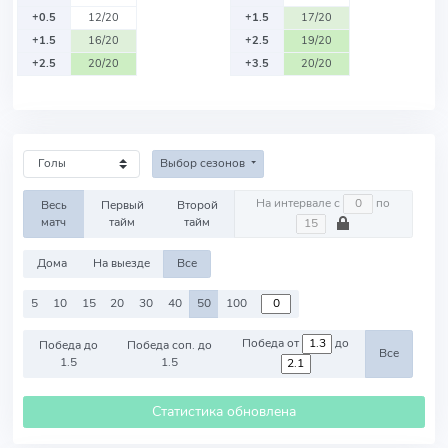
+0.5
12/20
+1.5
17/20
+1.5
16/20
+2.5
19/20
+2.5
20/20
+3.5
20/20
Выбор сезонов
На интервале с
по
Весь
Первый
Второй
матч
тайм
тайм
Дома
На выезде
Все
5
10
15
20
30
40
50
100
Победа от
до
Победа до
Победа соп. до
Все
1.5
1.5
Статистика обновлена