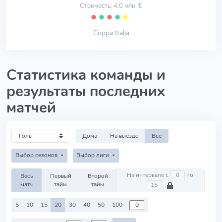
Стоимость: 4.0 млн. €
⬤
⬤
⬤
⬤
⬤
Coppa Italia
Статистика команды и
результаты последних
матчей
Дома
На выезде
Все
Выбор сезонов
Выбор лиги
На интервале с
по
Весь
Первый
Второй
матч
тайм
тайм
5
10
15
20
30
40
50
100