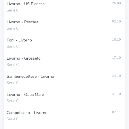
Livorno - US Pianese
25.09
Serie C
Livorno - Pescara
02.10
Serie C
Forli - Livorno
10.10
Serie C
Livorno - Grosseto
17.10
Serie C
Sambenedettese - Livorno
24.10
Serie C
Livorno - Ostia Mare
31.10
Serie C
Campobasso - Livorno
07.11
Serie C