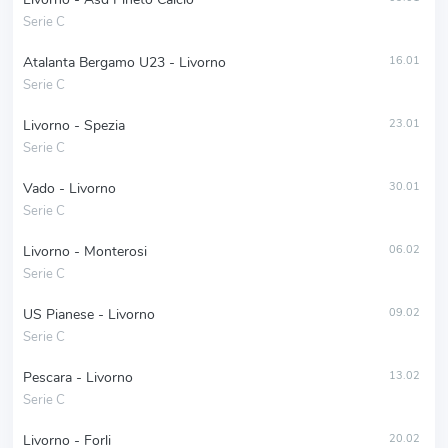
Serie C
Atalanta Bergamo U23 - Livorno
16.01
Serie C
Livorno - Spezia
23.01
Serie C
Vado - Livorno
30.01
Serie C
Livorno - Monterosi
06.02
Serie C
US Pianese - Livorno
09.02
Serie C
Pescara - Livorno
13.02
Serie C
Livorno - Forli
20.02