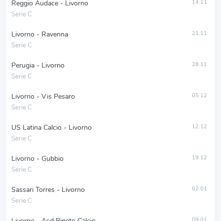
Reggio Audace - Livorno
14.11
Serie C
Livorno - Ravenna
21.11
Serie C
Perugia - Livorno
28.11
Serie C
Livorno - Vis Pesaro
05.12
Serie C
US Latina Calcio - Livorno
12.12
Serie C
Livorno - Gubbio
19.12
Serie C
Sassari Torres - Livorno
02.01
Serie C
Livorno - Asd Pineto Calcio
09.01