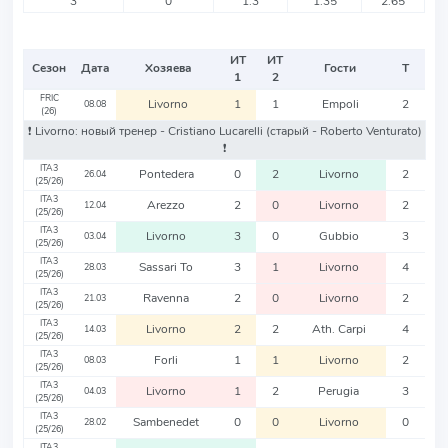
3
0
1.3
1.35
2.65
ИТ
ИТ
Сезон
Дата
Хозяева
Гости
Т
1
2
FRIC
Livorno
1
1
Empoli
2
08.08
(26)
❗️ Livorno: новый тренер - Cristiano Lucarelli
(старый - Roberto Venturato)
❗️
ITA3
Pontedera
0
2
Livorno
2
26.04
(25/26)
ITA3
Arezzo
2
0
Livorno
2
12.04
(25/26)
ITA3
Livorno
3
0
Gubbio
3
03.04
(25/26)
ITA3
Sassari To
3
1
Livorno
4
28.03
(25/26)
ITA3
Ravenna
2
0
Livorno
2
21.03
(25/26)
ITA3
Livorno
2
2
Ath. Carpi
4
14.03
(25/26)
ITA3
Forli
1
1
Livorno
2
08.03
(25/26)
ITA3
Livorno
1
2
Perugia
3
04.03
(25/26)
ITA3
Sambenedet
0
0
Livorno
0
28.02
(25/26)
ITA3