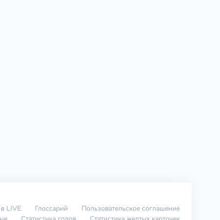
 в LIVE
Глоссарий
Пользовательское соглашение
вые
Статистика голов
Статистика желтых карточек