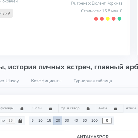
ч окончен
Гл. тренер: Бюлент Коркмаз
Стоимость: 15.8 млн. €
Тур 9
⬤
⬤
⬤
⬤
⬤
, история личных встреч, главный арб
er Ulusoy
Коэффициенты
Турнирная таблица
Офсайды
Фолы
Уд. в створ
Ауты
Атаки
по
5
10
15
20
30
40
50
100
ANTALYASPOR