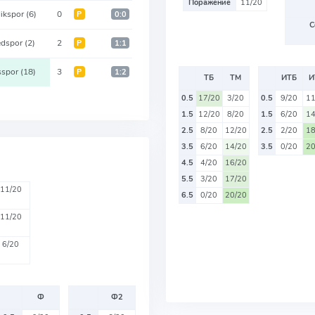
Поражение
11/20
ikspor
(6)
0
Р
0:0
С
dspor
(2)
2
Р
1:1
sspor
(18)
3
Р
1:2
ТБ
ТМ
ИТБ
И
0.5
17/20
3/20
0.5
9/20
11
1.5
12/20
8/20
1.5
6/20
14
2.5
8/20
12/20
2.5
2/20
18
3.5
6/20
14/20
3.5
0/20
20
4.5
4/20
16/20
5.5
3/20
17/20
11/20
6.5
0/20
20/20
11/20
6/20
Ф
Ф2