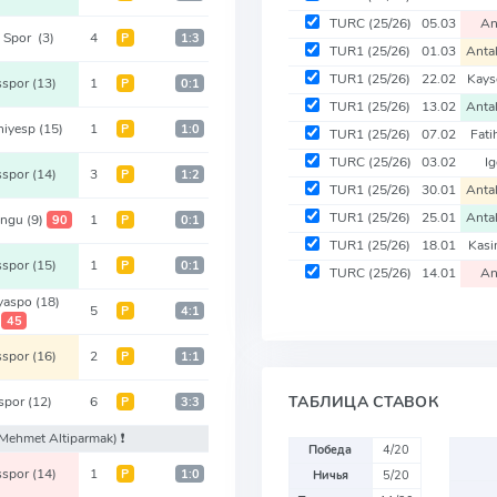
TURC
(25/26)
05.03
An
k Spor
(3)
4
Р
1:3
TUR1
(25/26)
01.03
Anta
TUR1
(25/26)
22.02
Kays
sspor
(13)
1
Р
0:1
TUR1
(25/26)
13.02
Anta
niyesp
(15)
1
Р
1:0
TUR1
(25/26)
07.02
Fati
TURC
(25/26)
03.02
Ig
sspor
(14)
3
Р
1:2
TUR1
(25/26)
30.01
Anta
TUR1
(25/26)
25.01
Anta
engu
(9)
1
90
Р
0:1
TUR1
(25/26)
18.01
Kas
sspor
(15)
1
Р
0:1
TURC
(25/26)
14.01
An
ryaspo
(18)
5
Р
4:1
45
sspor
(16)
2
Р
1:1
ТАБЛИЦА СТАВОК
spor
(12)
6
Р
3:3
 Mehmet Altiparmak)
❗️
Победа
4/20
sspor
(14)
1
Р
1:0
Ничья
5/20