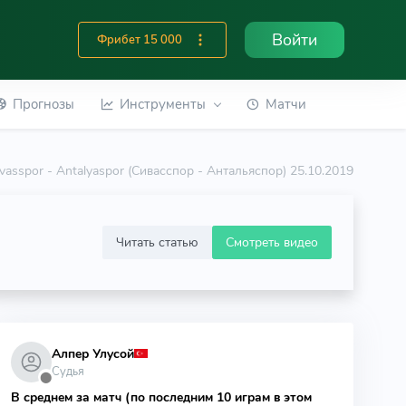
Войти
Фрибет 15 000
Прогнозы
Инструменты
Матчи
ivasspor - Antalyaspor (Сивасспор - Антальяспор) 25.10.2019
Читать статью
Смотреть видео
Алпер Улусой
Судья
⬤
В среднем за матч (по последним 10 играм в этом