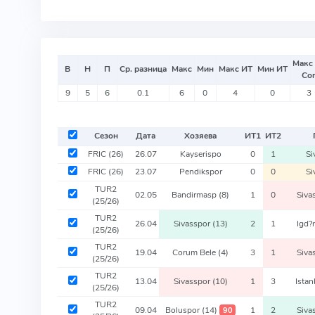
Макс
В
Н
П
Ср. разница
Макс
Мин
Макс ИТ
Мин ИТ
Со
9
5
6
0.1
6
0
4
0
3
Сезон
Дата
Хозяева
ИТ
1
ИТ
2
FRIC
(26)
26.07
Kayserispo
0
1
Si
FRIC
(26)
23.07
Pendikspor
0
0
Si
TUR2
02.05
Bandirmasp
(8)
1
0
Siva
(25/26)
TUR2
26.04
Sivasspor
(13)
2
1
Igd?
(25/26)
TUR2
19.04
Corum Bele
(4)
3
1
Siva
(25/26)
TUR2
13.04
Sivasspor
(10)
1
3
Ista
(25/26)
TUR2
09.04
Boluspor
(14)
1
2
Siva
90