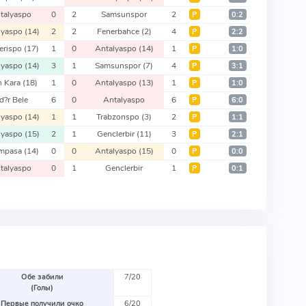
talyaspo
0
2
Samsunspor
2
Р
0:2
lyaspo
(14)
2
2
Fenerbahce
(2)
4
Р
2:2
erispo
(17)
1
0
Antalyaspo
(14)
1
Р
1:0
lyaspo
(14)
3
1
Samsunspor
(7)
4
Р
3:1
h Kara
(18)
1
0
Antalyaspo
(13)
1
Р
1:0
d?r Bele
6
0
Antalyaspo
6
Р
6:0
lyaspo
(14)
1
1
Trabzonspo
(3)
2
Р
1:1
lyaspo
(15)
2
1
Genclerbir
(11)
3
Р
2:1
impasa
(14)
0
0
Antalyaspo
(15)
0
Р
0:0
talyaspo
0
1
Genclerbir
1
Р
0:1
Обе забили
7/20
(Голы)
Первые получили очко
6/20