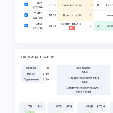
TUR2
01.02
Sivasspor
(14)
0
0
Pend
(25/26)
TUR2
25.01
Sivasspor
(16)
1
1
Ame
(25/26)
TUR2
Bodrum BLD
(6)
19.01
1
2
Siva
(25/26)
90
ТАБЛИЦА СТАВОК
Победа
9/20
Обе забили
(Голы)
Ничья
5/20
Первые получили очко
Поражение
6/20
(Голы)
Соперник первым получил
очко (Голы)
ТБ
ТМ
ИТБ
ИТМ
ИТ2Б
ИТ2М