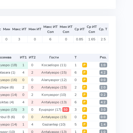
Макс ИТ
Мин ИТ
Ср ИТ
с
Мин
Макс ИТ
Мин ИТ
Ср ИТ
Ср. Т
Соп
Соп
Соп
0
3
0
6
0
0.85
1.65
2.5
озяева
ИТ
1
ИТ
2
Гости
Т
Рез.
lyaspo
(18)
1
0
Kocaelispo
(11)
1
Р
1:0
atasara
(1)
4
2
Antalyaspo
(15)
6
Р
4:2
lyaspo
(16)
0
0
Alanyaspor
(12)
0
Р
0:0
ztepe
(6)
2
0
Antalyaspo
(15)
2
Р
2:0
lyaspo
(14)
0
2
Konyaspor
(10)
2
Р
0:2
siktas
(4)
4
2
Antalyaspo
(13)
6
Р
4:2
lyaspo
(15)
3
0
Eyupspor
(17)
3
50
Р
3:0
anbul B
(6)
0
0
Antalyaspo
(15)
0
Р
0:0
lyaspo
(14)
1
4
Gaziantep
(10)
5
Р
1:4
espor
(10)
1
0
Antalyaspo
(13)
1
Р
1:0