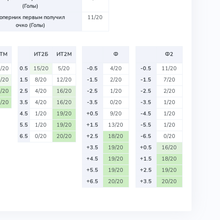
(Голы)
оперник первым получил
11/20
очко (Голы)
ТМ
ИТ2Б
ИТ2М
Ф
Ф2
/20
0.5
15/20
5/20
-0.5
4/20
-0.5
11/20
/20
1.5
8/20
12/20
-1.5
2/20
-1.5
7/20
/20
2.5
4/20
16/20
-2.5
1/20
-2.5
2/20
/20
3.5
4/20
16/20
-3.5
0/20
-3.5
1/20
4.5
1/20
19/20
+0.5
9/20
-4.5
1/20
5.5
1/20
19/20
+1.5
13/20
-5.5
1/20
6.5
0/20
20/20
+2.5
18/20
-6.5
0/20
+3.5
19/20
+0.5
16/20
+4.5
19/20
+1.5
18/20
+5.5
19/20
+2.5
19/20
+6.5
20/20
+3.5
20/20