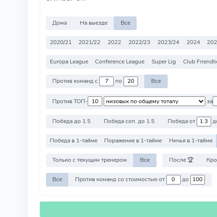
Дома
На выезде
Все
2020/21
2021/22
2022
2022/23
2023/24
2024
202
Europa League
Conference League
Super Lig
Club Friendli
Против команд с
по
Все
Против ТОП-
за
Победа до 1.5
Победа соп. до 1.5
Победа от
д
Победа в 1-тайме
Поражение в 1-тайме
Ничья в 1-тайме
Только с текущим тренером
Все
После 🏆
Кро
Все
Против команд со стоимостью от
до