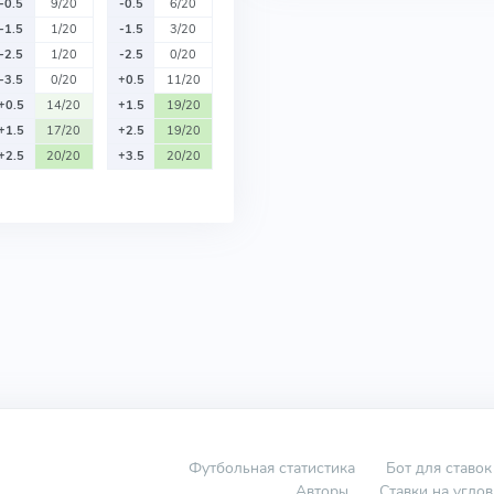
-0.5
9/20
-0.5
6/20
-1.5
1/20
-1.5
3/20
-2.5
1/20
-2.5
0/20
-3.5
0/20
+0.5
11/20
+0.5
14/20
+1.5
19/20
+1.5
17/20
+2.5
19/20
+2.5
20/20
+3.5
20/20
Футбольная статистика
Бот для ставок
Авторы
Ставки на угло