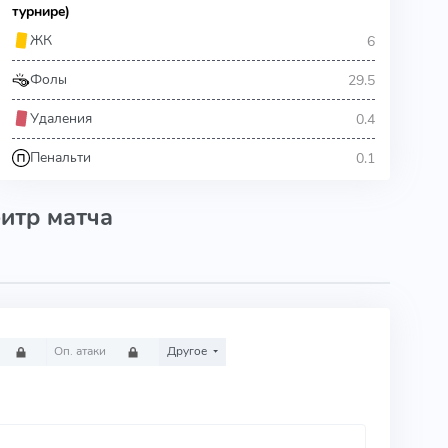
турнире)
6
ЖК
29.5
Фолы
0.4
Удаления
0.1
Пенальти
итр матча
Оп. атаки
Другое