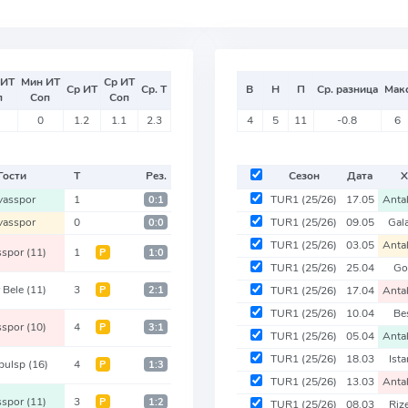
 ИТ
Мин ИТ
Ср ИТ
Ср ИТ
Ср. Т
В
Н
П
Ср. разница
Мак
п
Соп
Соп
0
1.2
1.1
2.3
4
5
11
-0.8
6
Гости
Т
Рез.
Сезон
Дата
Х
vasspor
1
TUR1
(25/26)
17.05
Anta
0:1
vasspor
0
TUR1
(25/26)
09.05
Gal
0:0
TUR1
(25/26)
03.05
Anta
sspor
(11)
1
Р
1:0
TUR1
(25/26)
25.04
Go
r Bele
(11)
3
Р
2:1
TUR1
(25/26)
17.04
Anta
TUR1
(25/26)
10.04
Be
sspor
(10)
4
Р
3:1
TUR1
(25/26)
05.04
Anta
TUR1
(25/26)
18.03
Ist
nbulsp
(16)
4
Р
1:3
TUR1
(25/26)
13.03
Anta
sspor
(11)
3
Р
1:2
TUR1
(25/26)
08.03
Riz