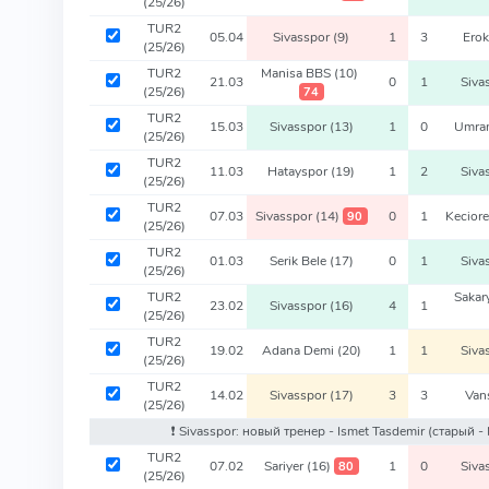
(25/26)
TUR2
05.04
Sivasspor
(9)
1
3
Ero
(25/26)
TUR2
Manisa BBS
(10)
21.03
0
1
Siva
(25/26)
74
TUR2
15.03
Sivasspor
(13)
1
0
Umra
(25/26)
TUR2
11.03
Hatayspor
(19)
1
2
Siva
(25/26)
TUR2
07.03
Sivasspor
(14)
0
1
Kecior
90
(25/26)
TUR2
01.03
Serik Bele
(17)
0
1
Siva
(25/26)
TUR2
Saka
23.02
Sivasspor
(16)
4
1
(25/26)
TUR2
19.02
Adana Demi
(20)
1
1
Siva
(25/26)
TUR2
14.02
Sivasspor
(17)
3
3
Van
(25/26)
❗️ Sivasspor: новый тренер - Ismet Tasdemir
(старый -
TUR2
07.02
Sariyer
(16)
1
0
Siva
80
(25/26)