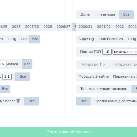
Дома
На выезде
Все
4/25
2025
2025/26
2026
2026/27
Все
2020/21
2021/22
2022
2022
es
1-Lig
Cup
Все
Super Lig
Club Friendlies
1-Lig
Против ТОП-
матчей
Все
Победа до 1.5
Победа соп. д
о
Все
Победа в 1-тайме
Поражение в 
Все
Только с текущим тренером
ме после 🏆
Все
Все
Статистика обновлена