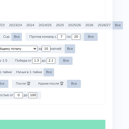
/23
2023/24
2024
2024/25
2025
2025/26
2026
2026/27
Все
Cup
Все
Против команд с
по
Все
за
матчей
Все
о 1.5
Победа от
до
Все
1-тайме
Ничья в 1-тайме
Все
Все
После 🏆
Кроме после 🏆
Все
Против команд со стоимостью от
до