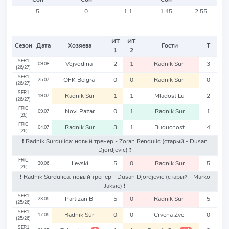
5
0
1.1
1.45
2.55
ИТ
ИТ
Сезон
Дата
Хозяева
Гости
Т
1
2
SER1
Vojvodina
2
1
Radnik Sur
3
09.08
(26/27)
SER1
OFK Belgra
0
0
Radnik Sur
0
25.07
(26/27)
SER1
Radnik Sur
1
1
Mladost Lu
2
19.07
(26/27)
FRIC
Novi Pazar
0
1
Radnik Sur
1
09.07
(26)
FRIC
Radnik Sur
3
1
Buducnost
4
04.07
(26)
❗️ Radnik Surdulica: новый тренер - Zoran Rendulic
(старый - Dusan
Djordjevic)
❗️
FRIC
Levski
5
0
Radnik Sur
5
30.06
(26)
❗️ Radnik Surdulica: новый тренер - Dusan Djordjevic
(старый - Marko
Jaksic)
❗️
SER1
Partizan B
5
0
Radnik Sur
5
23.05
(25/26)
SER1
Radnik Sur
0
0
Crvena Zve
0
17.05
(25/26)
SER1