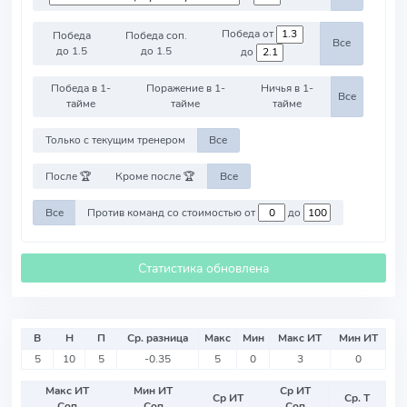
Победа от
Победа
Победа соп.
Все
до 1.5
до 1.5
до
Победа в 1-
Поражение в 1-
Ничья в 1-
Все
тайме
тайме
тайме
Только с текущим тренером
Все
После 🏆
Кроме после 🏆
Все
Все
Против команд со стоимостью от
до
Статистика обновлена
В
Н
П
Ср. разница
Макс
Мин
Макс ИТ
Мин ИТ
5
10
5
-0.35
5
0
3
0
Макс ИТ
Мин ИТ
Ср ИТ
Ср ИТ
Ср. Т
Соп
Соп
Соп