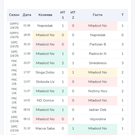
ИТ
ИТ
Сезон
Дата
Хозяева
Гости
Т
1
2
SERPO
Napredak
1
0
Mladost No
1
01.06
(24/25)
SERPO
Mladost No
0
0
Napredak
0
28.05
(24/25)
SERC
Mladost No
0
3
Partizan B
3
30.10
(24/25)
SERC
Mladost No
1
0
Radnicki N
1
11.09
(24/25)
FRIC
Mladost No
2
1
Smederevo
3
20.07
(24)
FRIC
Sloga Dobo
1
1
Mladost No
2
17.07
(24)
FRIC
Sloboda Uz
1
0
Mladost No
1
13.07
(24)
FRIC
Mladost No
2
0
Nizhny Nov
2
11.07
(24)
FRIC
ND Gorica
1
0
Mladost No
1
14.02
(24)
FRIC
Mladost No
1
0
Jadran Dek
1
06.02
(24)
SERC
Mladost No
0
3
Vojvodina
3
06.12
(23/24)
SERC
Macva Saba
0
1
Mladost No
1
31.10
(23/24)