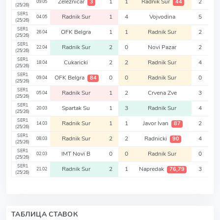
Zeleznicar
1
1
Radnik Sur
2
3
44
09.05
(25/26)
SER1
Radnik Sur
1
4
Vojvodina
5
04.05
(25/26)
SER1
OFK Belgra
1
1
Radnik Sur
2
26.04
(25/26)
SER1
Radnik Sur
2
0
Novi Pazar
2
22.04
(25/26)
SER1
Cukaricki
2
2
Radnik Sur
4
18.04
(25/26)
SER1
OFK Belgra
0
0
Radnik Sur
0
84
09.04
(25/26)
SER1
Radnik Sur
1
2
Crvena Zve
3
05.04
(25/26)
SER1
Spartak Su
1
3
Radnik Sur
4
20.03
(25/26)
SER1
Radnik Sur
1
1
Javor Ivan
2
87
14.03
(25/26)
SER1
Radnik Sur
2
2
Radnicki
4
90
08.03
(25/26)
SER1
IMT Novi B
0
0
Radnik Sur
0
02.03
(25/26)
SER1
Radnik Sur
2
1
Napredak
3
76,79
21.02
(25/26)
ТАБЛИЦА СТАВОК