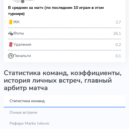
⬤
В среднем за матч (по последним 10 играм в этом
турнире)
3.7
ЖК
26.1
Фолы
0.2
Удаления
0.1
Пенальти
Статистика команд, коэффициенты,
история личных встреч, главный
арбитр матча
Статистика команд
Очные встречи
Рефери Marko Ivkovic