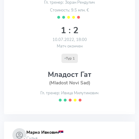
Гл. тренер: Зоран Рендулич
Стоимость: 9.5 млн. €
⬤
⬤
⬤
⬤
⬤
1 : 2
10.07.2022, 18:00
Матч окончен
Тур 1
Младост Гат
(Mladost Novi Sad)
Гл. тренер: Ивица Милутинович
⬤
⬤
⬤
⬤
⬤
Марко Ивкович
Судья