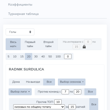
Коэффициенты
Турнирная таблица
На интервале с
по
Весь
Первый
Второй
матч
тайм
тайм
5
10
15
20
30
40
50
100
RADNIK SURDULICA
Дома
На выезде
Все
Выбор сезонов
Выбор лиги
Против команд с
по
Все
Против ТОП-
Все
за
матчей