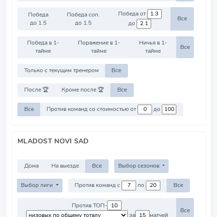
Победа от
Победа
Победа соп.
Все
до 1.5
до 1.5
до
Победа в 1-
Поражение в 1-
Ничья в 1-
Все
тайме
тайме
тайме
Только с текущим тренером
Все
После 🏆
Кроме после 🏆
Все
Все
Против команд со стоимостью от
до
MLADOST NOVI SAD
Дома
На выезде
Все
Выбор сезонов
Выбор лиги
Против команд с
по
Все
Против ТОП-
Все
за
матчей