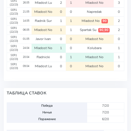
SER1
Mladost Lu
2
1
Mladost No
3
26.05
(22/23)
SER1
Mladost No
0
0
Napredak
0
21.05
(22/23)
SER1
Radnik Sur
1
1
Mladost No
2
90
14.05
(22/23)
SER1
Mladost No
1
1
Spartak Su
2
90,90
06.05
(22/23)
SER1
Javor Ivan
0
0
Mladost No
0
01.05
(22/23)
SER1
Mladost No
1
0
Kolubara
1
24.04
(22/23)
SER1
Radnicki
0
1
Mladost No
1
20.04
(22/23)
SER1
Mladost Lu
0
0
Mladost No
0
09.04
(22/23)
ТАБЛИЦА СТАВОК
Победа
7/20
Ничья
7/20
Поражение
6/20