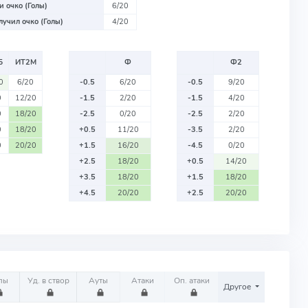
 очко (Голы)
6/20
учил очко (Голы)
4/20
Б
ИТ2М
Ф
Ф2
0
6/20
-0.5
6/20
-0.5
9/20
0
12/20
-1.5
2/20
-1.5
4/20
0
18/20
-2.5
0/20
-2.5
2/20
0
18/20
+0.5
11/20
-3.5
2/20
0
20/20
+1.5
16/20
-4.5
0/20
+2.5
18/20
+0.5
14/20
+3.5
18/20
+1.5
18/20
+4.5
20/20
+2.5
20/20
лы
Уд. в створ
Ауты
Атаки
Оп. атаки
Другое