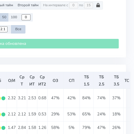
ый тайм
Второй тайм
На интервале с
по
50
100
Все
ика обновлена
Ср
Ср
Ср
ТБ
ТБ
ТБ
5
О/И
ОЗ
СП
ТС
Т
ИТ
ИТ2
1.5
2.5
3.5
⬤
⬤
2.32
3.21
2.53
0.68
47%
42%
84%
74%
37%
⬤
⬤
2.12
2.12
1.59
0.53
29%
53%
65%
24%
18%
⬤
⬤
1.47
2.84
1.58
1.26
58%
5%
79%
47%
26%