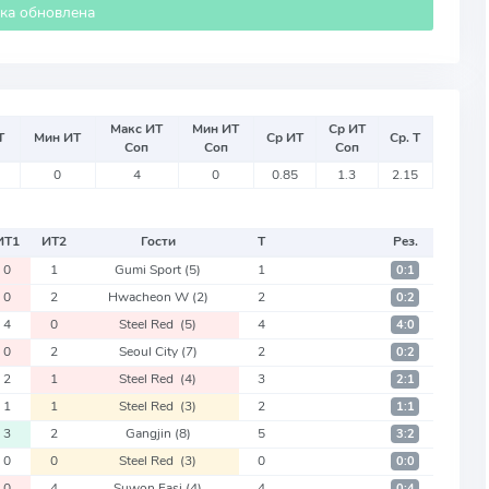
ика обновлена
Макс ИТ
Мин ИТ
Ср ИТ
Т
Мин ИТ
Ср ИТ
Ср. Т
Соп
Соп
Соп
0
4
0
0.85
1.3
2.15
ИТ
1
ИТ
2
Гости
Т
Рез.
0
1
Gumi Sport
(5)
1
0:1
0
2
Hwacheon W
(2)
2
0:2
4
0
Steel Red
(5)
4
4:0
0
2
Seoul City
(7)
2
0:2
2
1
Steel Red
(4)
3
2:1
1
1
Steel Red
(3)
2
1:1
3
2
Gangjin
(8)
5
3:2
0
0
Steel Red
(3)
0
0:0
0
4
Suwon Fasi
(4)
4
0:4