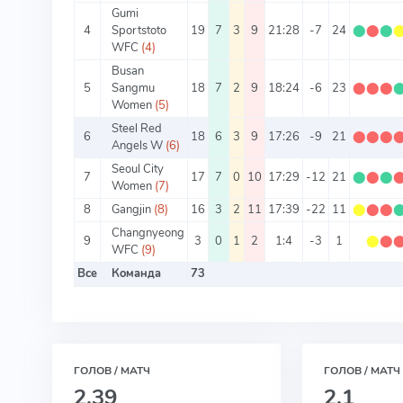
Gumi
4
Sportstoto
19
7
3
9
21:28
-7
24
⬤
⬤
⬤
WFC
(4)
Busan
5
Sangmu
18
7
2
9
18:24
-6
23
⬤
⬤
⬤
Women
(5)
Steel Red
6
18
6
3
9
17:26
-9
21
⬤
⬤
⬤
Angels W
(6)
Seoul City
7
17
7
0
10
17:29
-12
21
⬤
⬤
⬤
Women
(7)
8
Gangjin
(8)
16
3
2
11
17:39
-22
11
⬤
⬤
⬤
Changnyeong
9
3
0
1
2
1:4
-3
1
⬤
⬤
WFC
(9)
Все
Команда
73
ГОЛОВ / МАТЧ
ГОЛОВ / МАТЧ
2.39
2.1