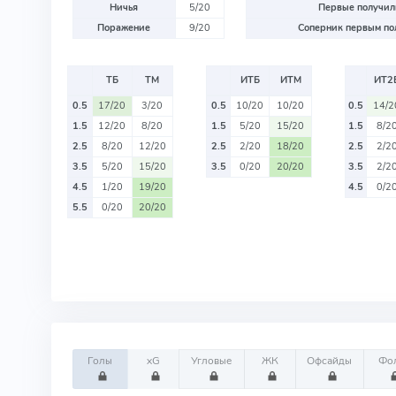
Ничья
5/20
Первые получили
Поражение
9/20
Соперник первым пол
ТБ
ТМ
ИТБ
ИТМ
ИТ2
0.5
17/20
3/20
0.5
10/20
10/20
0.5
14/2
1.5
12/20
8/20
1.5
5/20
15/20
1.5
8/2
2.5
8/20
12/20
2.5
2/20
18/20
2.5
2/2
3.5
5/20
15/20
3.5
0/20
20/20
3.5
2/2
4.5
1/20
19/20
4.5
0/2
5.5
0/20
20/20
Голы
xG
Угловые
ЖК
Офсайды
Фо