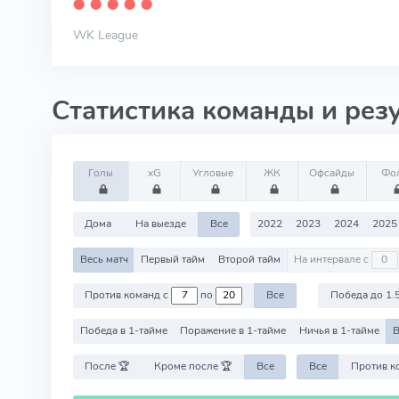
⬤
⬤
⬤
⬤
⬤
WK League
Статистика команды и рез
Голы
xG
Угловые
ЖК
Офсайды
Фо
Дома
На выезде
Все
2022
2023
2024
2025
Весь матч
Первый тайм
Второй тайм
На интервале с
Против команд с
по
Все
Победа до 1.
Победа в 1-тайме
Поражение в 1-тайме
Ничья в 1-тайме
В
После 🏆
Кроме после 🏆
Все
Все