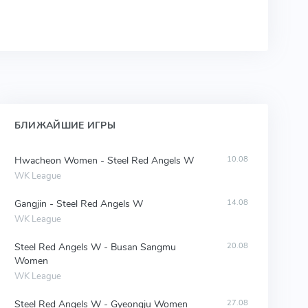
БЛИЖАЙШИЕ ИГРЫ
Hwacheon Women - Steel Red Angels W
10.08
WK League
Gangjin - Steel Red Angels W
14.08
WK League
Steel Red Angels W - Busan Sangmu
20.08
Women
WK League
Steel Red Angels W - Gyeongju Women
27.08