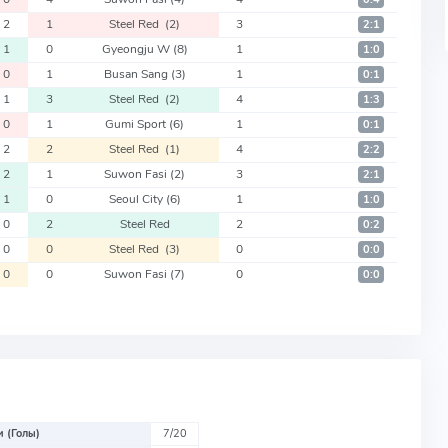
2
1
Steel Red
(2)
3
2:1
1
0
Gyeongju W
(8)
1
1:0
0
1
Busan Sang
(3)
1
0:1
1
3
Steel Red
(2)
4
1:3
0
1
Gumi Sport
(6)
1
0:1
2
2
Steel Red
(1)
4
2:2
2
1
Suwon Fasi
(2)
3
2:1
1
0
Seoul City
(6)
1
1:0
0
2
Steel Red
2
0:2
0
0
Steel Red
(3)
0
0:0
0
0
Suwon Fasi
(7)
0
0:0
 (Голы)
7/20