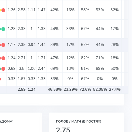
⬤
⬤
1.26
2.58
1.11
1.47
42%
16%
58%
53%
32%
⬤
⬤
1.28
2.33
1
1.33
44%
33%
67%
44%
17%
⬤
⬤
1.17
2.39
0.94
1.44
39%
17%
67%
44%
28%
⬤
⬤
1.24
2.71
1
1.71
47%
12%
82%
71%
18%
⬤
⬤
0.69
3.5
1.06
2.44
69%
13%
81%
69%
50%
⬤
0.33
1.67
0.33
1.33
33%
0%
67%
0%
0%
2.59
1.24
46.58%
23.29%
72.6%
52.05%
27.4%
 (ДОМА)
ГОЛОВ / МАТЧ (В ГОСТЯХ)
2.75