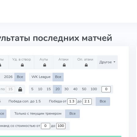
ультаты последних матчей
лы
Уд. в створ
Ауты
Атаки
Оп. атаки
Другое
2026
Все
WK League
Все
по
5
10
15
20
30
40
50
100
5
Победа соп. до 1.5
Победа от
до
Все
се
Только с текущим тренером
Все
Против команд со стоимостью от
до