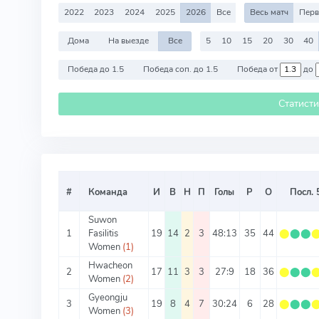
2022
2023
2024
2025
2026
Все
Весь матч
Перв
Дома
На выезде
Все
5
10
15
20
30
40
Победа до 1.5
Победа соп. до 1.5
Победа от
до
Статист
#
Команда
И
В
Н
П
Голы
Р
О
Посл. 
Suwon
1
Fasilitis
19
14
2
3
48:13
35
44
⬤
⬤
⬤
Women
(1)
Hwacheon
2
17
11
3
3
27:9
18
36
⬤
⬤
⬤
Women
(2)
Gyeongju
3
19
8
4
7
30:24
6
28
⬤
⬤
⬤
Women
(3)