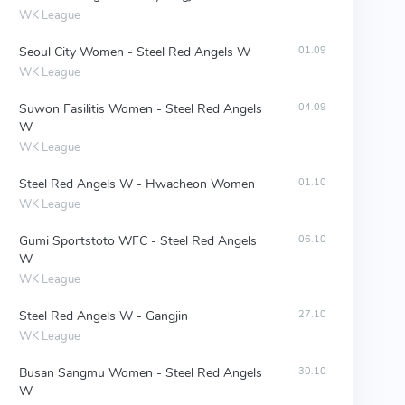
WK League
Seoul City Women - Steel Red Angels W
01.09
WK League
Suwon Fasilitis Women - Steel Red Angels
04.09
W
WK League
Steel Red Angels W - Hwacheon Women
01.10
WK League
Gumi Sportstoto WFC - Steel Red Angels
06.10
W
WK League
Steel Red Angels W - Gangjin
27.10
WK League
Busan Sangmu Women - Steel Red Angels
30.10
W