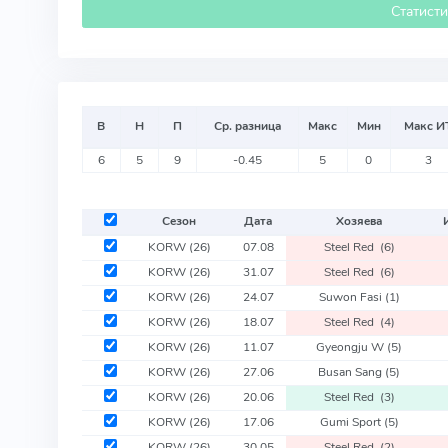
Статист
В
Н
П
Ср. разница
Макс
Мин
Макс И
6
5
9
-0.45
5
0
3
Сезон
Дата
Хозяева
KORW
(26)
07.08
Steel Red
(6)
KORW
(26)
31.07
Steel Red
(6)
KORW
(26)
24.07
Suwon Fasi
(1)
KORW
(26)
18.07
Steel Red
(4)
KORW
(26)
11.07
Gyeongju W
(5)
KORW
(26)
27.06
Busan Sang
(5)
KORW
(26)
20.06
Steel Red
(3)
KORW
(26)
17.06
Gumi Sport
(5)
KORW
(26)
30.05
Steel Red
(2)