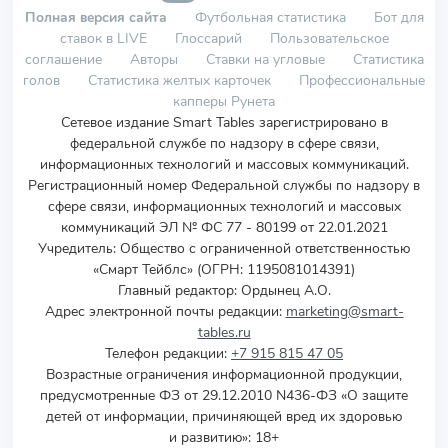
Полная версия сайта
Футбольная статистика
Бот для
ставок в LIVE
Глоссарий
Пользовательское
соглашение
Авторы
Ставки на угловые
Статистика
голов
Статистика желтых карточек
Профессиональные
капперы Рунета
Сетевое издание Smart Tables зарегистрировано в
федеральной службе по надзору в сфере связи,
информационных технологий и массовых коммуникаций.
Регистрационный номер Федеральной службы по надзору в
сфере связи, информационных технологий и массовых
коммуникаций ЭЛ № ФС 77 - 80199 от 22.01.2021
Учредитель
:
Общество с ограниченной ответственностью
«Смарт Тейблс» (ОГРН: 1195081014391)
Главный редактор: Ордынец А.О.
Адрес электронной почты редакции:
marketing@smart-
tables.ru
Телефон редакции:
+7 915 815 47 05
Возрастные ограничения информационной продукции,
предусмотренные ФЗ от 29.12.2010 N436-ФЗ «О защите
детей от информации, причиняющей вред их здоровью
и развитию»: 18+