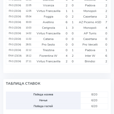
Vicenza
2
0
Padova
2
ITA3 (23/24)
22.05
Virtus Francavilla
1
1
Monopoli
2
ITA3 (23/24)
12.05
Foggia
0
2
Casertana
2
ITA3 (23/24)
05.04
Avellino
6
1
AZ Picerno ASD
7
ITA3 (23/24)
30.03
Cerignola
1
3
Monopoli
4
ITA3 (23/24)
10.03
Virtus Francavilla
0
0
AP Turris
0
ITA3 (23/24)
14.02
Catania
0
0
Casertana
0
ITA3 (23/24)
11.02
Pro Sesto
0
0
Pro Vercelli
0
ITA3 (23/24)
28.01
Triestina
0
1
Padova
1
ITA3 (23/24)
22.12
Fiorentina W
4
2
Inter W
6
ITAW (23/24)
18.12
Virtus Francavilla
2
0
Brindisi
2
ITA3 (23/24)
27.11
ТАБЛИЦА СТАВОК
Победа хозяев
8/20
Ничья
6/20
Победа гостей
6/20