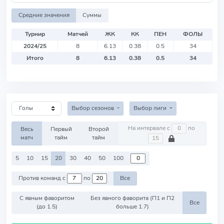
Средние значения
Суммы
Турнир
Матчей
ЖК
КК
ПЕН
ФОЛЫ
2024/25
8
6.13
0.38
0.5
34
Итого
8
6.13
0.38
0.5
34
Выбор сезонов
Выбор лиги
На интервале с
по
Весь
Первый
Второй
матч
тайм
тайм
5
10
15
20
30
40
50
100
Против команд с
по
Все
С явным фаворитом
Без явного фаворита (П1 и П2
Все
(до 1.5)
больше 1.7)