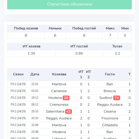
Статистика обновлена
Побед хозяев
Ничьих
Побед гостей
Макс
Мин
8
6
6
7
0
ИТ хозяев
ИТ гостей
Тотал
1.35
0.85
2.2
ИТ
ИТ
Сезон
Дата
Хозяева
Гости
Т
1
2
Mantova
0
1
Bari
1
ITA2 (24/25)
22.02
Carrarese
1
2
Brescia
3
ITA2 (24/25)
02.02
Modena
0
0
Sudtirol
0
28
74
ITA2 (24/25)
29.12
Cremonese
0
2
Reggio Audace
2
ITA2 (24/25)
08.12
Salernitana
1
1
Cesena
2
42
ITA2 (24/25)
29.10
Reggio Audace
2
0
Frosinone
2
ITA2 (24/25)
20.10
Mantova
1
0
Cittadella
1
ITA2 (24/25)
22.09
Modena
2
1
Bari
3
ITA2 (24/25)
23.08
Udinese
4
0
Avellino
4
ITAC (24/25)
09.08