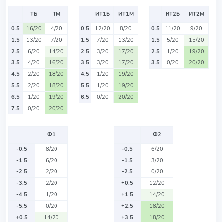
ТБ
ТМ
ИТ1Б
ИТ1М
ИТ2Б
ИТ2М
0.5
16/20
4/20
0.5
12/20
8/20
0.5
11/20
9/20
1.5
13/20
7/20
1.5
7/20
13/20
1.5
5/20
15/20
2.5
6/20
14/20
2.5
3/20
17/20
2.5
1/20
19/20
3.5
4/20
16/20
3.5
3/20
17/20
3.5
0/20
20/20
4.5
2/20
18/20
4.5
1/20
19/20
5.5
2/20
18/20
5.5
1/20
19/20
6.5
1/20
19/20
6.5
0/20
20/20
7.5
0/20
20/20
Ф1
Ф2
-0.5
8/20
-0.5
6/20
-1.5
6/20
-1.5
3/20
-2.5
2/20
-2.5
0/20
-3.5
2/20
+0.5
12/20
-4.5
1/20
+1.5
14/20
-5.5
0/20
+2.5
18/20
+0.5
14/20
+3.5
18/20