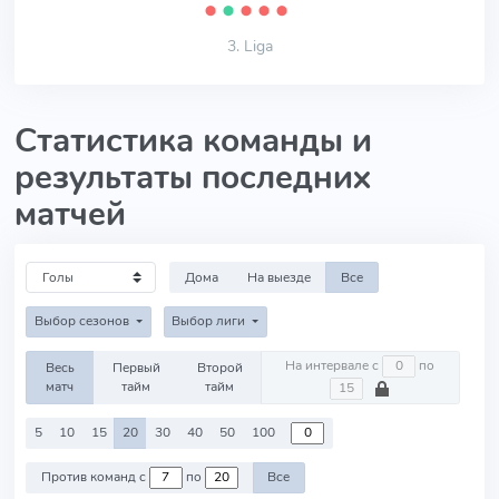
⬤
⬤
⬤
⬤
⬤
3. Liga
Статистика команды и
результаты последних
матчей
Дома
На выезде
Все
Выбор сезонов
Выбор лиги
На интервале с
по
Весь
Первый
Второй
матч
тайм
тайм
5
10
15
20
30
40
50
100
Против команд с
по
Все