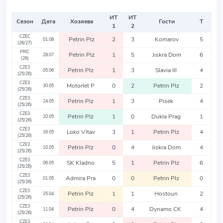
ИТ
ИТ
Сезон
Дата
Хозяева
Гости
Т
1
2
CZEC
Petrin Plz
2
3
Komarov
5
01.08
(26/27)
FRIC
Petrin Plz
1
5
Jiskra Dom
6
28.07
(26)
CZE3
Petrin Plz
1
3
Slavia III
4
05.06
(25/26)
CZE3
Motorlet P
0
2
Petrin Plz
2
30.05
(25/26)
CZE3
Petrin Plz
1
3
Pisek
4
24.05
(25/26)
CZE3
Petrin Plz
1
0
Dukla Prag
1
20.05
(25/26)
CZE3
Loko Vltav
3
1
Petrin Plz
4
16.05
(25/26)
CZE3
Petrin Plz
0
4
Jiskra Dom
4
10.05
(25/26)
CZE3
SK Kladno
5
1
Petrin Plz
6
06.05
(25/26)
CZE3
Admira Pra
0
0
Petrin Plz
0
01.05
(25/26)
CZE3
Petrin Plz
1
1
Hostoun
2
25.04
(25/26)
CZE3
Petrin Plz
0
4
Dynamo CK
4
11.04
(25/26)
CZE3