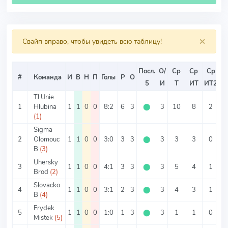
×
Свайп вправо, чтобы увидеть всю таблицу!
Посл.
О/
Ср
Ср
Ср
#
Команда
И
В
Н
П
Голы
Р
О
5
И
Т
ИТ
ИТ2
TJ Unie
1
Hlubina
1
1
0
0
8:2
6
3
⬤
3
10
8
2
(1)
Sigma
2
Olomouc
1
1
0
0
3:0
3
3
⬤
3
3
3
0
B
(3)
Uhersky
3
1
1
0
0
4:1
3
3
⬤
3
5
4
1
Brod
(2)
Slovacko
4
1
1
0
0
3:1
2
3
⬤
3
4
3
1
B
(4)
Frydek
5
1
1
0
0
1:0
1
3
⬤
3
1
1
0
Mistek
(5)