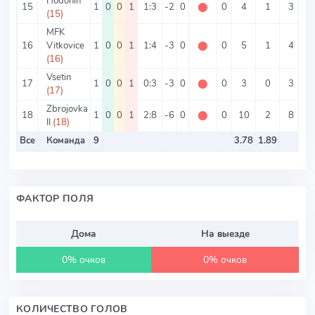
Hodonin
15
1
0
0
1
1:3
-2
0
⬤
0
4
1
3
(15)
MFK
16
Vitkovice
1
0
0
1
1:4
-3
0
⬤
0
5
1
4
(16)
Vsetin
17
1
0
0
1
0:3
-3
0
⬤
0
3
0
3
(17)
Zbrojovka
18
1
0
0
1
2:8
-6
0
⬤
0
10
2
8
II
(18)
Все
Команда
9
3.78
1.89
5
ФАКТОР ПОЛЯ
Дома
На выезде
0% очков
0% очков
КОЛИЧЕСТВО ГОЛОВ