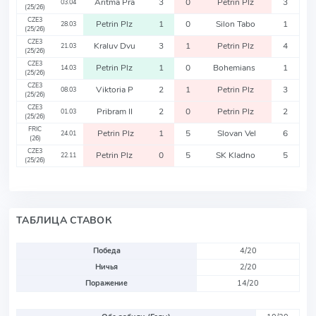
Aritma Pra
3
0
Petrin Plz
3
03.04
(25/26)
CZE3
Petrin Plz
1
0
Silon Tabo
1
28.03
(25/26)
CZE3
Kraluv Dvu
3
1
Petrin Plz
4
21.03
(25/26)
CZE3
Petrin Plz
1
0
Bohemians
1
14.03
(25/26)
CZE3
Viktoria P
2
1
Petrin Plz
3
08.03
(25/26)
CZE3
Pribram II
2
0
Petrin Plz
2
01.03
(25/26)
FRIC
Petrin Plz
1
5
Slovan Vel
6
24.01
(26)
CZE3
Petrin Plz
0
5
SK Kladno
5
22.11
(25/26)
ТАБЛИЦА СТАВОК
Победа
4/20
Ничья
2/20
Поражение
14/20