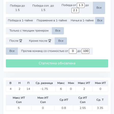
Победа от
до
Победа до
Победа соп. до
Все
1.5
1.5
Победа в 1-тайме
Поражение в 1-тайме
Ничья в 1-тайме
Все
Только с текущим тренером
Все
После 🏆
Кроме после 🏆
Все
Все
Против команд со стоимостью от
до
Статистика обновлена
В
Н
П
Ср. разница
Макс
Мин
Макс ИТ
Мин ИТ
4
2
14
-1.75
6
0
2
0
Макс ИТ
Мин ИТ
Ср ИТ
Ср ИТ
Ср. Т
Соп
Соп
Соп
5
0
0.8
2.55
3.35