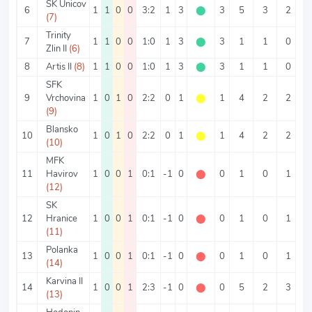
SK Unicov
6
1
1
0
0
3:2
1
3
⬤
3
5
3
2
(7)
Trinity
7
1
1
0
0
1:0
1
3
⬤
3
1
1
0
Zlin II
(6)
8
Artis II
(8)
1
1
0
0
1:0
1
3
⬤
3
1
1
0
SFK
9
Vrchovina
1
0
1
0
2:2
0
1
⬤
1
4
2
2
(9)
Blansko
10
1
0
1
0
2:2
0
1
⬤
1
4
2
2
(10)
MFK
11
Havirov
1
0
0
1
0:1
-1
0
⬤
0
1
0
1
(12)
SK
12
Hranice
1
0
0
1
0:1
-1
0
⬤
0
1
0
1
(11)
Polanka
13
1
0
0
1
0:1
-1
0
⬤
0
1
0
1
(14)
Karvina II
14
1
0
0
1
2:3
-1
0
⬤
0
5
2
3
(13)