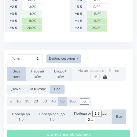
+2.5
13/20
-5.5
0/20
+3.5
14/20
+0.5
16/20
+4.5
19/20
+1.5
19/20
+5.5
20/20
+2.5
20/20
Выбор сезонов
На интервале с
по
Весь
Первый
Второй
матч
тайм
тайм
Дома
На выезде
Все
5
10
15
20
30
40
50
100
Победа от
до
Победа до
Победа соп. до
Все
1.5
1.5
Статистика обновлена