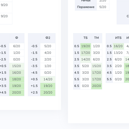
Ничья
2/20
9/20
Поражение
5/20
9/20
С
Ф
Ф2
ТБ
ТМ
ИТБ
И
-0.5
6/20
-0.5
5/20
0.5
19/20
1/20
0.5
16/20
4
-1.5
1/20
-1.5
4/20
1.5
17/20
3/20
1.5
13/20
7
-2.5
0/20
-2.5
2/20
2.5
14/20
6/20
2.5
6/20
14
+0.5
15/20
-3.5
1/20
3.5
5/20
15/20
3.5
2/20
18
+1.5
16/20
-4.5
0/20
4.5
3/20
17/20
4.5
1/20
19
+2.5
18/20
+0.5
14/20
5.5
3/20
17/20
5.5
0/20
20
+3.5
19/20
+1.5
19/20
6.5
0/20
20/20
+4.5
20/20
+2.5
20/20