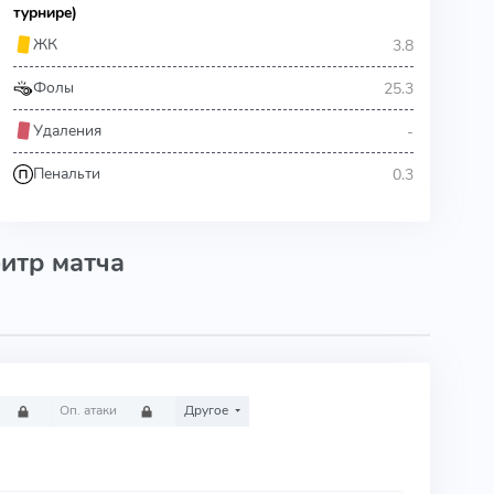
турнире)
3.8
ЖК
25.3
Фолы
-
Удаления
0.3
Пенальти
итр матча
Оп. атаки
Другое