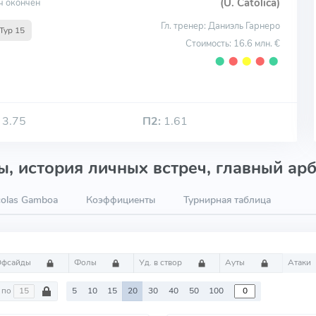
(U. Catolica)
ч окончен
Гл. тренер: Даниэль Гарнеро
Тур 15
Стоимость: 16.6 млн. €
⬤
⬤
⬤
⬤
⬤
3.75
П2:
1.61
, история личных встреч, главный арб
colas Gamboa
Коэффициенты
Турнирная таблица
Офсайды
Фолы
Уд. в створ
Ауты
Атаки
по
5
10
15
20
30
40
50
100