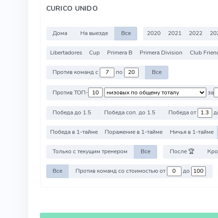
CURICO UNIDO
Дома
На выезде
Все
2020
2021
2022
20
Libertadores
Cup
Primera B
Primera Division
Club Frien
Против команд с
по
Все
Против ТОП-
за
Победа до 1.5
Победа соп. до 1.5
Победа от
д
Победа в 1-тайме
Поражение в 1-тайме
Ничья в 1-тайме
Только с текущим тренером
Все
После 🏆
Кро
Все
Против команд со стоимостью от
до