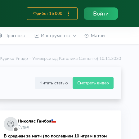
Войти
Фрибет 15 000
Прогнозы
Инструменты
Матчи
a (Курико Унидо - Университад Католика Сантьяго) 10.11.2020
Читать статью
Смотреть видео
Николас Гамбоа
Судья
⬤
В среднем за матч (по последним 10 играм в этом