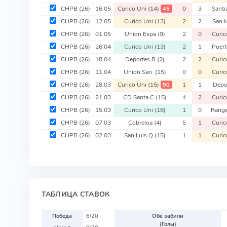
CHPB
(26)
16.05
Curico Uni
(14)
0
3
Sant
45
CHPB
(26)
12.05
Curico Uni
(13)
2
2
San 
CHPB
(26)
01.05
Union Espa
(9)
2
0
Curic
CHPB
(26)
26.04
Curico Uni
(13)
2
1
Puer
CHPB
(26)
18.04
Deportes R
(2)
2
2
Curic
CHPB
(26)
11.04
Union San
(15)
0
0
Curic
CHPB
(26)
28.03
Curico Uni
(15)
1
1
Depo
90
CHPB
(26)
21.03
CD Santa C
(15)
4
2
Curic
CHPB
(26)
15.03
Curico Uni
(16)
1
0
Range
CHPB
(26)
07.03
Cobreloa
(4)
5
1
Curic
CHPB
(26)
02.03
San Luis Q
(15)
1
1
Curic
ТАБЛИЦА СТАВОК
Победа
6/20
Обе забили
(Голы)