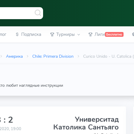
лог
Подписка
Турниры
Лиги
Бесплатно
Америка
Chile: Primera Division
Curico Unido - U. Catolic
 кто любит наглядные инструкции
 : 2
Университад
Католика Сантьяго
2020, 19:00