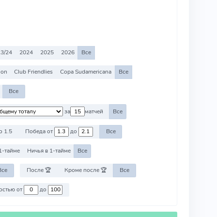
3/24
2024
2025
2026
Все
ion
Club Friendlies
Copa Sudamericana
Все
Все
за
матчей
Все
о 1.5
Победа от
до
Все
1-тайме
Ничья в 1-тайме
Все
Все
После 🏆
Кроме после 🏆
Все
Против команд со стоимостью от
до