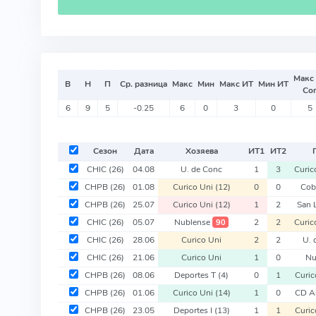
Макс
В
Н
П
Ср. разница
Макс
Мин
Макс ИТ
Мин ИТ
Со
6
9
5
-0.25
6
0
3
0
5
Сезон
Дата
Хозяева
ИТ
1
ИТ
2
CHIC
(26)
04.08
U. de Conc
1
3
Curic
CHPB
(26)
01.08
Curico Uni
(12)
0
0
Cob
CHPB
(26)
25.07
Curico Uni
(12)
1
2
San 
CHIC
(26)
05.07
Nublense
2
2
Curic
90
CHIC
(26)
28.06
Curico Uni
2
2
U. 
CHIC
(26)
21.06
Curico Uni
1
0
Nu
CHPB
(26)
08.06
Deportes T
(4)
0
1
Curic
CHPB
(26)
01.06
Curico Uni
(14)
1
0
CD A
CHPB
(26)
23.05
Deportes I
(13)
1
1
Curic