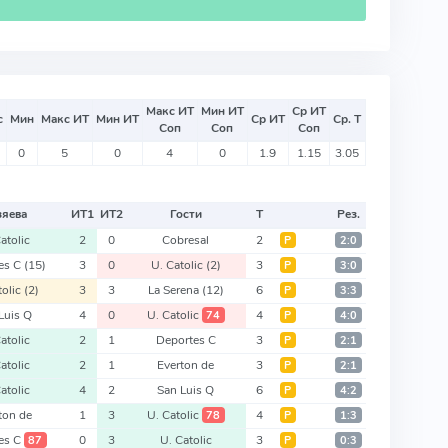
Макс ИТ
Мин ИТ
Ср ИТ
с
Мин
Макс ИТ
Мин ИТ
Ср ИТ
Ср. Т
Соп
Соп
Соп
0
5
0
4
0
1.9
1.15
3.05
зяева
ИТ
1
ИТ
2
Гости
Т
Рез.
atolic
2
0
Cobresal
2
Р
2:0
es C
(15)
3
0
U. Catolic
(2)
3
Р
3:0
tolic
(2)
3
3
La Serena
(12)
6
Р
3:3
Luis Q
4
0
U. Catolic
4
74
Р
4:0
atolic
2
1
Deportes C
3
Р
2:1
atolic
2
1
Everton de
3
Р
2:1
atolic
4
2
San Luis Q
6
Р
4:2
ton de
1
3
U. Catolic
4
78
Р
1:3
es C
0
3
U. Catolic
3
87
Р
0:3