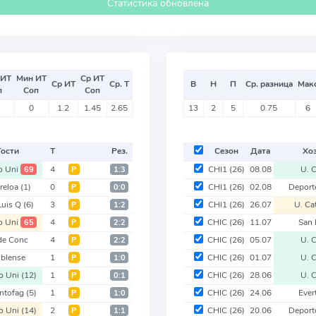
Статистика обновлена
 ИТ
Мин ИТ
Ср ИТ
Ср ИТ
Ср. Т
В
Н
П
Ср. разница
Мак
п
Соп
Соп
0
1.2
1.45
2.65
13
2
5
0.75
6
Гости
Т
Рез.
Сезон
Дата
Хо
o Uni
4
CHI1
(26)
08.08
U. C
69
Р
1:3
reloa
(1)
0
CHI1
(26)
02.08
Deport
Р
0:0
Luis Q
(6)
3
CHI1
(26)
26.07
U. Ca
Р
1:2
o Uni
4
CHIC
(26)
11.07
San 
65
Р
2:2
de Conc
4
CHIC
(26)
05.07
U. C
Р
2:2
blense
1
CHIC
(26)
01.07
U. C
Р
1:0
o Uni
(12)
1
CHIC
(26)
28.06
U. C
Р
0:1
ntofag
(5)
1
CHIC
(26)
24.06
Ever
Р
1:0
o Uni
(14)
2
CHIC
(26)
20.06
Deport
Р
1:1