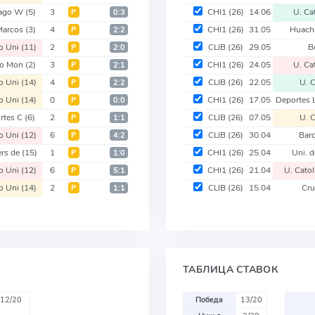
iago W
(5)
3
CHI1
(26)
14.06
U. Ca
Р
0:3
Marcos
(3)
4
CHI1
(26)
31.05
Huach
Р
2:2
o Uni
(11)
2
CLIB
(26)
29.05
B
Р
2:0
to Mon
(2)
3
CHI1
(26)
24.05
U. Ca
Р
2:1
o Uni
(14)
4
CLIB
(26)
22.05
U. C
Р
2:2
o Uni
(14)
0
CHI1
(26)
17.05
Deportes 
Р
0:0
rtes C
(6)
2
CLIB
(26)
07.05
U. C
Р
1:1
o Uni
(12)
6
CLIB
(26)
30.04
Bar
Р
4:2
rs de
(15)
1
CHI1
(26)
25.04
Uni. 
Р
1:0
o Uni
(12)
6
CHI1
(26)
21.04
U. Catol
Р
5:1
o Uni
(14)
2
CLIB
(26)
15.04
Cru
Р
1:1
ТАБЛИЦА СТАВОК
12/20
Победа
13/20