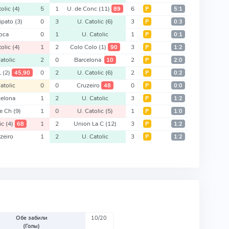
tolic
(4)
5
1
U. de Conc
(11)
6
89
Р
5:1
ipato
(3)
0
3
U. Catolic
(6)
3
Р
0:3
oca
0
1
U. Catolic
1
Р
0:1
tolic
(4)
1
2
Colo Colo
(1)
3
90
Р
1:2
atolic
2
0
Barcelona
2
10
Р
2:0
L
(2)
0
2
U. Catolic
(6)
2
45,90
Р
0:2
atolic
0
0
Cruzeiro
0
48
Р
0:0
celona
1
2
U. Catolic
3
Р
1:2
de Ch
(9)
1
0
U. Catolic
(5)
1
Р
1:0
ic
(4)
1
2
Union La C
(12)
3
68
Р
1:2
zeiro
1
2
U. Catolic
3
Р
1:2
Обе забили
10/20
(Голы)