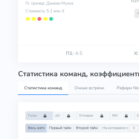
Мат
Гл. тренер: Дамиан Муноз
Стоимость: 5.1 млн. €
⬤
⬤
⬤
⬤
⬤
П1:
4.5
Х:
Статистика команд, коэффициенты
Статистика команд
Очные встречи
Рефери Ni
Голы
xG
Угловые
ЖК
Весь матч
Первый тайм
Второй тайм
На интервале с