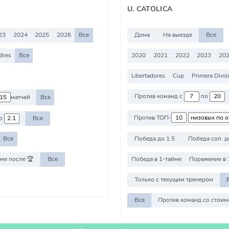
U. CATOLICA
23
2024
2025
2026
Все
Дома
На выезде
Все
dlies
Все
2020
2021
2022
2023
202
Libertadores
Cup
Primera Divis
Против команд с
по
матчей
Все
Против ТОП-
о
Все
Победа до 1.5
Победа соп. д
Все
ме после 🏆
Все
Победа в 1-тайме
Поражение в 
Только с текущим тренером
Все