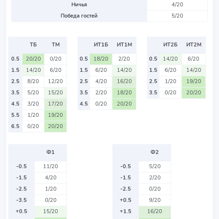
Ничья
4/20
Победа гостей
5/20
ТБ
ТМ
ИТ1Б
ИТ1М
ИТ2Б
ИТ2М
0.5
20/20
0/20
0.5
18/20
2/20
0.5
14/20
6/20
1.5
14/20
6/20
1.5
6/20
14/20
1.5
6/20
14/20
2.5
8/20
12/20
2.5
4/20
16/20
2.5
1/20
19/20
3.5
5/20
15/20
3.5
2/20
18/20
3.5
0/20
20/20
4.5
3/20
17/20
4.5
0/20
20/20
5.5
1/20
19/20
6.5
0/20
20/20
Ф1
Ф2
-0.5
11/20
-0.5
5/20
-1.5
4/20
-1.5
2/20
-2.5
1/20
-2.5
0/20
-3.5
0/20
+0.5
9/20
+0.5
15/20
+1.5
16/20