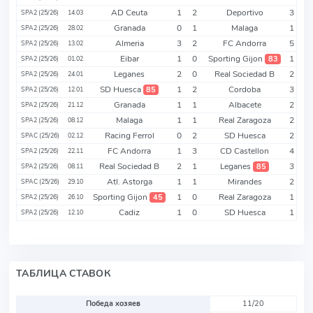
AD Ceuta
1
2
Deportivo
3
SPA2 (25/26)
14.03
Granada
0
1
Malaga
1
SPA2 (25/26)
28.02
Almeria
3
2
FC Andorra
5
SPA2 (25/26)
13.02
Eibar
1
0
Sporting Gijon
1
83
SPA2 (25/26)
01.02
Leganes
2
0
Real Sociedad B
2
SPA2 (25/26)
24.01
SD Huesca
1
2
Cordoba
3
85
SPA2 (25/26)
12.01
Granada
1
1
Albacete
2
SPA2 (25/26)
21.12
Malaga
1
1
Real Zaragoza
2
SPA2 (25/26)
08.12
Racing Ferrol
0
2
SD Huesca
2
SPAC (25/26)
02.12
FC Andorra
1
3
CD Castellon
4
SPA2 (25/26)
22.11
Real Sociedad B
2
1
Leganes
3
85
SPA2 (25/26)
08.11
Atl. Astorga
1
1
Mirandes
2
SPAC (25/26)
29.10
Sporting Gijon
1
0
Real Zaragoza
1
45
SPA2 (25/26)
26.10
Cadiz
1
0
SD Huesca
1
SPA2 (25/26)
12.10
ТАБЛИЦА СТАВОК
Победа хозяев
11/20