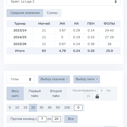
Средние значения
Суммы
Турнир
Матчей
ЖК
КК
ПЕН
ФОЛЫ
2023/24
21
3.67
0.29
0.14
24.43
2024/25
21
5
0.19
0.33
27.29
2025/26
21
5.67
0.24
0.38
26
Итого
63
4.78
0.24
0.29
25.9
Выбор сезонов
Выбор лиги
На интервале с
по
Весь
Первый
Второй
матч
тайм
тайм
5
10
15
20
30
40
50
100
Против команд с
по
Все