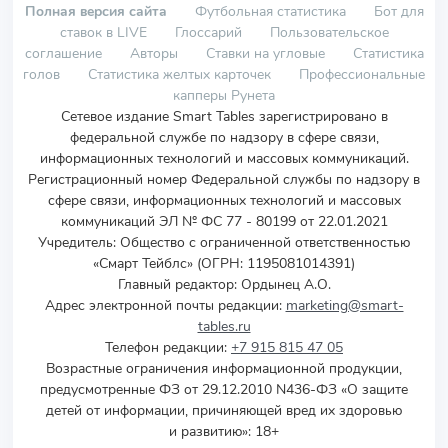
Полная версия сайта
Футбольная статистика
Бот для
ставок в LIVE
Глоссарий
Пользовательское
соглашение
Авторы
Ставки на угловые
Статистика
голов
Статистика желтых карточек
Профессиональные
капперы Рунета
Сетевое издание Smart Tables зарегистрировано в
федеральной службе по надзору в сфере связи,
информационных технологий и массовых коммуникаций.
Регистрационный номер Федеральной службы по надзору в
сфере связи, информационных технологий и массовых
коммуникаций ЭЛ № ФС 77 - 80199 от 22.01.2021
Учредитель
:
Общество с ограниченной ответственностью
«Смарт Тейблс» (ОГРН: 1195081014391)
Главный редактор: Ордынец А.О.
Адрес электронной почты редакции:
marketing@smart-
tables.ru
Телефон редакции:
+7 915 815 47 05
Возрастные ограничения информационной продукции,
предусмотренные ФЗ от 29.12.2010 N436-ФЗ «О защите
детей от информации, причиняющей вред их здоровью
и развитию»: 18+