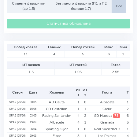
С явным фаворитом
Без явного фаворита (П1 и П2
Все
(до 1.5)
больше 1.7)
Статистика обновлена
Побед хозяев
Ничьих
Побед гостей
Макс
Мин
11
4
5
6
1
ИТ хозяев
ИТ гостей
Тотал
1.5
1.05
2.55
ИТ
ИТ
Сезон
Дата
Хозяева
Гости
Т
1
2
AD Ceuta
1
0
Albacete
1
SPA2 (25/26)
30.05
CD Castellon
1
1
Cadiz
2
SPA2 (25/26)
15.05
Racing Santander
4
2
SD Huesca
6
75
SPA2 (25/26)
03.05
Albacete
4
1
Granada
5
SPA2 (25/26)
19.04
Sporting Gijon
1
0
Real Sociedad B
1
SPA2 (25/26)
06.04
Eibar
3
1
Las Palmas
4
SPA2 (25/26)
29.03